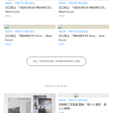
SHOP – PHOTO BOOKS
SHOP – PHOTO BOOKS
川口和之 『OKINAWAN PROSPECTS』
川口和之 『OKINAWAN PROSPECTS』
Akifumi Tanaka
Fumikiyo Nagamachi
Kazumichi Hashimoto
(7)
(27)
(6)
(Soft Cover)
(Hard Cover)
2022
2022
Kazuyuki Kawaguchi
Keiko Sasaoka
Keizo Kitajima
(42)
(267)
(220)
Kota Kishi
Mariko Takahashi
Masako Matsui
Masashi Otomo
(101)
(23)
(23)
(47)
Nana Kakuda
Naoki Ohji
Naonori Oshima
Nick Haymes
(61)
(66)
(38)
(5)
SHOP – PHOTO BOOKS
SHOP – PHOTO BOOKS
川口和之 『PROSPECTS Vol.6』 (Hard
川口和之 『PROSPECTS Vol.6』 (Soft
Park
photographers' gallery File
photographers’ gallery press
(7)
(16)
(14)
Cover)
Cover)
2022
2022
Postwar and Shōwa-Era
Presence
Publication
Remembrance
(8)
(2)
(42)
(43)
Renchan
Review
Rintaro Kameoka
Shoreline
(21)
(23)
(32)
(56)
Special Exhibitions
Takuro Yoneda
Tomonori Ryu
(60)
(44)
(15)
ALL KAZUYUKI KAWAGUCHI (29)
Untitled Records
Workshop
Yu Shinoda
Yuki Kasama
(41)
(5)
(7)
(9)
PHOTO BOOKS
SHOP – PHOTO BOOKS
北島敬三写真展 図録『借りた場所、借
りた時間』
2026