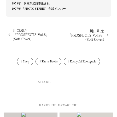
1958年 兵庫県姫路市生まれ
1977年 「PHOTO STREET」創設メンバー
川口和之
川口和之
『PROSPECTS Vol.8』
『PROSPECTS Vol.9』
(Soft Cover)
(Soft Cover)
Shop
Photo Books
Kazuyuki Kawaguchi
SHARE
KAZUYUKI KAWAGUCHI