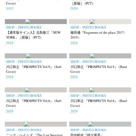
Cover)
［新版］ (PCT)
2025
2024
SHOP – PHOTO BOOKS
SHOP – PHOTO BOOKS
【通常版サイン入】北島敬三「NEW
篠田優『Fragments of the place 2017-
YORK」［新版］ (PCT)
2019』
2024
2024
SHOP – PHOTO BOOKS
SHOP – PHOTO BOOKS
川口和之 『PROSPECTS Vol.9』 (Soft
川口和之 『PROSPECTS Vol.9』 (Hard
Cover)
Cover)
2024
2024
SHOP – PHOTO BOOKS
SHOP – PHOTO BOOKS
川口和之 『PROSPECTS Vol.8』 (Soft
川口和之 『PROSPECTS Vol.8』 (Hard
Cover)
Cover)
2024
2024
SHOP – PHOTO BOOKS
SHOP – PHOTO BOOKS
ニック・ヘイムズ 『The Last Survivor
田中昭史『秩父風景』