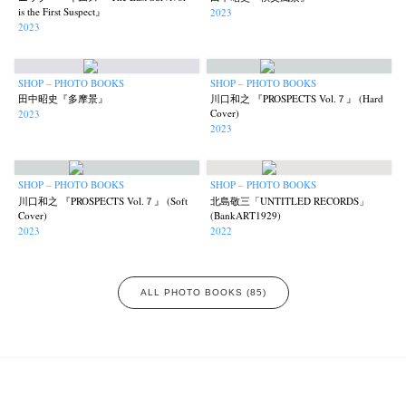
is the First Suspect』
2023
2023
SHOP – PHOTO BOOKS
SHOP – PHOTO BOOKS
田中昭史『多摩景』
川口和之 『PROSPECTS Vol.７』 (Hard
Cover)
2023
2023
SHOP – PHOTO BOOKS
SHOP – PHOTO BOOKS
川口和之 『PROSPECTS Vol.７』 (Soft
北島敬三「UNTITLED RECORDS」
Cover)
(BankART1929)
2023
2022
ALL PHOTO BOOKS (85)