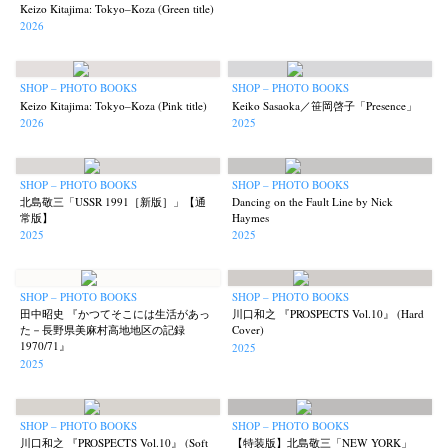
Keizo Kitajima: Tokyo–Koza (Green title)
2026
SHOP – PHOTO BOOKS
SHOP – PHOTO BOOKS
Keizo Kitajima: Tokyo–Koza (Pink title)
Keiko Sasaoka／笹岡啓子「Presence」
2026
2025
SHOP – PHOTO BOOKS
SHOP – PHOTO BOOKS
北島敬三「USSR 1991［新版］」【通
Dancing on the Fault Line by Nick
常版】
Haymes
2025
2025
SHOP – PHOTO BOOKS
SHOP – PHOTO BOOKS
田中昭史 『かつてそこには生活があっ
川口和之 『PROSPECTS Vol.10』 (Hard
た－長野県美麻村高地地区の記録
Cover)
1970/71』
2025
2025
SHOP – PHOTO BOOKS
SHOP – PHOTO BOOKS
川口和之 『PROSPECTS Vol.10』 (Soft
【特装版】北島敬三「NEW YORK」