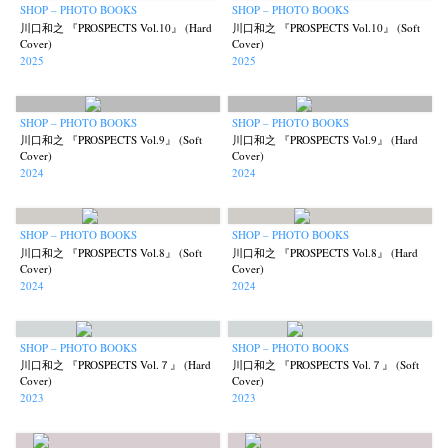
SHOP – PHOTO BOOKS
SHOP – PHOTO BOOKS
川口和之 『PROSPECTS Vol.10』 (Hard
川口和之 『PROSPECTS Vol.10』 (Soft
Cover)
Cover)
2025
2025
SHOP – PHOTO BOOKS
SHOP – PHOTO BOOKS
川口和之 『PROSPECTS Vol.9』 (Soft
川口和之 『PROSPECTS Vol.9』 (Hard
Cover)
Cover)
2024
2024
SHOP – PHOTO BOOKS
SHOP – PHOTO BOOKS
川口和之 『PROSPECTS Vol.8』 (Soft
川口和之 『PROSPECTS Vol.8』 (Hard
Cover)
Cover)
2024
2024
News
Exhibition
Members
Workshop
Documents
Contact
About
Shop
SHOP – PHOTO BOOKS
SHOP – PHOTO BOOKS
川口和之 『PROSPECTS Vol.７』 (Hard
川口和之 『PROSPECTS Vol.７』 (Soft
Terms & Privacy Policy
Bookstores
Newsletter
Cover)
Cover)
2023
2023