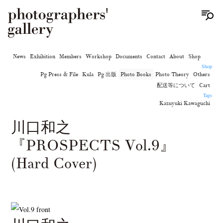
News
Exhibition
Members
Workshop
Documents
Contact
About
Shop
Shop
Pg Press & File
Kula
Pg 出版
Photo Books
Photo Theory
Others
配送等について
Cart
Tags
Kazuyuki Kawaguchi
川口和之
『PROSPECTS Vol.9』
(Hard Cover)