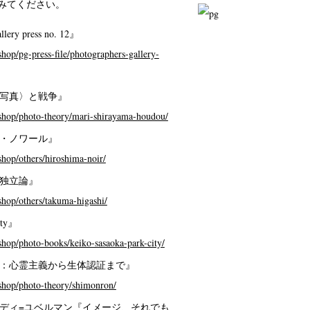
みてください。
llery press no. 12』
shop/pg-press-file/photographers-gallery-
写真〉と戦争』
/shop/photo-theory/mari-shirayama-houdou/
・ノワール』
shop/others/hiroshima-noir/
独立論』
shop/others/takuma-higashi/
ty』
/shop/photo-books/keiko-sasaoka-park-city/
：心霊主義から生体認証まで』
/shop/photo-theory/shimonron/
ディ=ユベルマン『イメージ、それでも