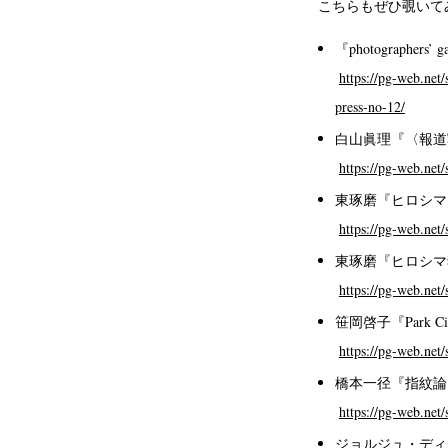
こちらもぜひ覗いて
『photographers’ ga
https://pg-web.net/
press-no-12/
白山眞理『〈報道
https://pg-web.net
東琢磨『ヒロシマ
https://pg-web.net/
東琢磨『ヒロシマ
https://pg-web.net/
笹岡啓子『Park Ci
https://pg-web.net
橋本一径『指紋論
https://pg-web.net
ジョルジュ・ディ