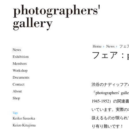
Home
News
フェア：
News
フェア：pg p
Exhibition
Members
Workshop
Documents
渋谷のナディッフアパートさ
Contact
About
『photographers’ 
Shop
1945-1952）
いています。実際の
Tags
扱えるものが限られ
Keiko Sasaoka
り有り難いです！
Keizo Kitajima