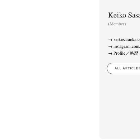
Keiko S
(Member)
keikosasaoka.
instagram.com
Profile／略歴
ALL ARTIC