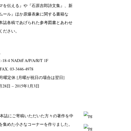
マを伝える』や『石原吉郎詩文集』、新
ムール』ほか原爆表象に関する書籍な
本誌各稿であげられた参考図書とあわせ
ください。
m
 NADiff A/P/A/R/T 1F
FAX. 03-3446-4978
0:00／月曜定休 [月曜が祝日の場合は翌日]
月28日 – 2015年1月3日
頭でも本誌にご寄稿いただいた方々の著作を中
を集めた小さなコーナーを作りました。