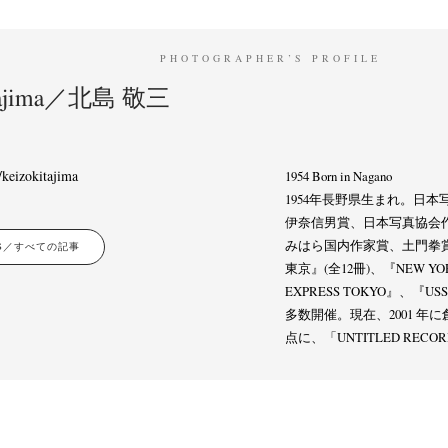
Terms & Privacy Policy
Bookstores
Newsletter
PHOTOGRAPHER’S PROFILE
itajima／北島 敬三
keizokitajima
1954 Born in Nagano
umichi Hashimoto
Kazuyuki Kawaguchi
Keiko Sasaoka
Keizo K
(6)
(42)
(267)
1954年長野県生まれ。日
a
Naoki Ohji
Naonori Oshima
Nick Haymes
Park
photogra
(61)
(66)
(38)
(5)
(7)
伊奈信男賞、日本写真協会
Remembrance
Renchan
Review
Rintaro Kameoka
Shor
(42)
(43)
(21)
(23)
(32)
みはら国内作家賞、土門拳
LES／すべての記事
onori Ryu
Untitled Records
Workshop
Yu Shinoda
Yuki Kasa
(15)
(41)
(5)
(7)
東京』(全12冊)、『NEW YOR
EXPRESS TOKYO』、『
多数開催。現在、2001 年に創設した 
点に、「UNTITLED RE