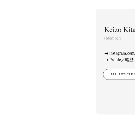
Keizo K
(Member)
instagram.com/
Akifumi Tanaka
Fumikiyo Nagamachi
Kaz
(7)
(27)
Profile／略歴
Masako Matsui
Masashi Otomo
Nana Kakud
(23)
(47)
Postwar and Shōwa-Era
Presence
Publication
(8)
(2)
ALL ARTIC
Tom