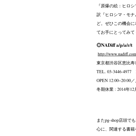
『原爆の絵：ヒロシ
訳『ヒロシマ・モナ
ど。ぜひこの機会に
てお手にとってみて
◎NADiff a/p/a/r/t
http://www.nadiff.co
東京都渋谷区恵比寿1-18-4
TEL. 03-3446-4977 
OPEN 12:00−2
冬期休業 : 2014年12
またpg-shop店
心に、関連する書籍