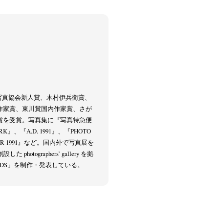
itajima
Kota Kishi
Mariko Takahashi
(220)
(101)
(23)
本写真協会新人賞、木村伊兵衛賞、
phers' gallery File
photographers’ gallery press
(16)
(14)
作家賞、東川賞国内作家賞、さが
eline
Special Exhibitions
Takuro Yoneda
(56)
(60)
(44)
賞を受賞。写真集に『写真特急便
ma
(9)
K』、『A.D. 1991』、『PHOTO
USSR 1991』など。国内外で写真展を
photographers’ gallery を拠
CORDS」を制作・発表している。