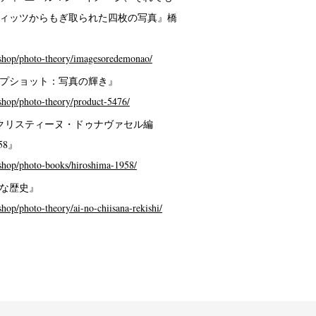
ィッツからもぎ取られた四枚の写真』橋
/shop/photo-theory/imagesoredemonao/
プショット：写真の輝き』
/shop/photo-theory/product-5476/
クリスティーヌ・ドゥナヴァセル編
58』
/shop/photo-books/hiroshima-1958/
な歴史』
shop/photo-theory/ai-no-chiisana-rekishi/