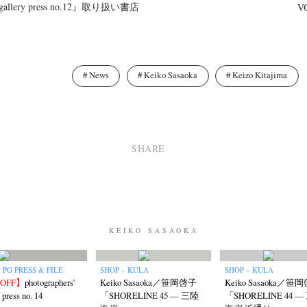
’ gallery press no.12』取り扱い書店
V
News
Keiko Sasaoka
Keizo Kitajima
SHARE
KEIKO SASAOKA
 PG PRESS & FILE
SHOP – KULA
SHOP – KULA
%OFF】
photographers’
Keiko Sasaoka／笹岡啓子
Keiko Sasaoka／笹
 press no. 14
「SHORELINE 45 — 三陸
「SHORELINE 44 —