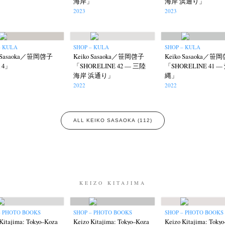
海岸」
海岸 浜通り」
2023
2023
– KULA
SHOP – KULA
SHOP – KULA
o Sasaoka／笹岡啓子
Keiko Sasaoka／笹岡啓子
Keiko Sasaoka／笹
k 4」
「SHORELINE 42 — 三陸
「SHORELINE 41 —
海岸 浜通り」
縄」
2022
2022
ALL KEIKO SASAOKA (112)
KEIZO KITAJIMA
– PHOTO BOOKS
SHOP – PHOTO BOOKS
SHOP – PHOTO BOOKS
Kitajima: Tokyo–Koza
Keizo Kitajima: Tokyo–Koza
Keizo Kitajima: Toky