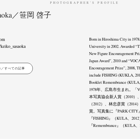
PHOTOGRAPHER’S PROFILE
asaoka／笹岡 啓子
com
Born in Hiroshima City in 1978
/keiko_sasaoka
University in 2002. Awarded “
New Figure Encouragement Priz
Japan Award”, 2010 and “VOCA
Encouragement Prize”, 2008, 
LES／すべての記事
include FISHING (KUKLA, 2012
Booklet Remembrance (KULA, 
1978年、広島市生まれ。「VO
本写真協会新人賞（2010
（2012）、林忠彦賞（201
賞。写真集に『PARK CIT
『FISHING』（KULA、2
『Remembrance』（KULA
News
Exhibition
Members
Workshop
Documents
Contact
About
Shop