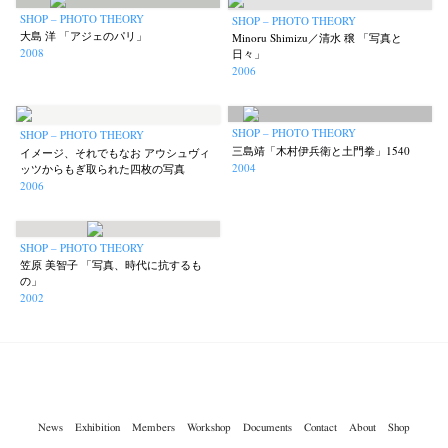
SHOP – PHOTO THEORY
SHOP – PHOTO THEORY
大島 洋 「アジェのパリ」
Minoru Shimizu／清水 穣 「写真と
2008
日々」
2006
SHOP – PHOTO THEORY
SHOP – PHOTO THEORY
三島靖「木村伊兵衛と土門拳」1540
イメージ、それでもなお アウシュヴィ
2004
ッツからもぎ取られた四枚の写真
2006
SHOP – PHOTO THEORY
笠原 美智子 「写真、時代に抗するも
の」
2002
News
Exhibition
Members
Workshop
Documents
Contact
About
Shop