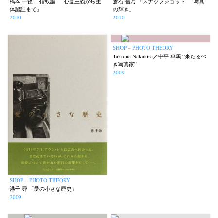
橋本 一径 「指紋論 — 心霊主義から生
倉石 信乃 「スナップショット — 写真
体認証まで」
の輝き」
2010
2010
SHOP – PHOTO THEORY
Takuma Nakahira／中平 卓馬 “来たるべ
き写真家”
2009
SHOP – PHOTO THEORY
港千 尋 「愛の小さな歴史」
2009