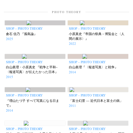
Akifumi Tanaka
Fumikiyo Nagamachi
Kazumichi Hashimoto
(7)
(27)
(6)
PHOTO THEORY
Kazuyuki Kawaguchi
Keiko Sasaoka
Keizo Kitajima
Kota Kishi
(42)
(267)
(220)
(101)
Mariko Takahashi
Masako Matsui
Masashi Otomo
Nana Kakuda
(23)
(23)
(47)
(61)
SHOP – PHOTO THEORY
SHOP – PHOTO THEORY
Naoki Ohji
Naonori Oshima
Nick Haymes
Park
(66)
(38)
(5)
(7)
倉石 信乃 『孤島論』
小原真史『帝国の祭典－博覧会と〈人
photographers' gallery File
photographers’ gallery press
(16)
(14)
間の展示〉』
2025
2022
Postwar and Shōwa-Era
Presence
Publication
Remembrance
(8)
(2)
(42)
(43)
Renchan
Review
Rintaro Kameoka
Shoreline
Special Exhibitions
(21)
(23)
(32)
(56)
(60)
Takuro Yoneda
Tomonori Ryu
Untitled Records
Workshop
SHOP – PHOTO THEORY
SHOP – PHOTO THEORY
(44)
(15)
(41)
(5)
白山眞理・小原真史 『戦争と平和–
白山眞理『〈報道写真〉と戦争』
Yu Shinoda
Yuki Kasama
(7)
(9)
〈報道写真〉が伝えたかった日本』
2014
2015
SHOP – PHOTO THEORY
SHOP – PHOTO THEORY
『増山たづ子 すべて写真になる日ま
「富士幻景 — 近代日本と富士の病」
で』
2011
2014
SHOP – PHOTO THEORY
SHOP – PHOTO THEORY