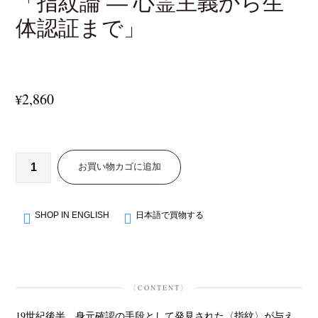
「指紋論 — 心霊主義から生
体認証まで」
2,860
¥
お買い物カゴに追加
SHOP IN ENGLISH
日本語で買物する
〈CONTENT〉
19世紀後半、身元確認の手段として発見された〈指紋〉が与え