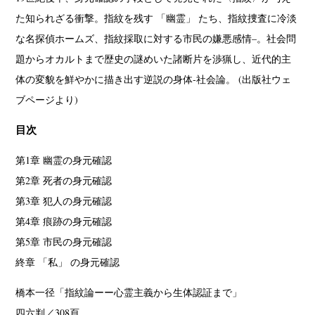
た知られざる衝撃。指紋を残す 「幽霊」 たち、指紋捜査に冷淡
な名探偵ホームズ、指紋採取に対する市民の嫌悪感情–。社会問
題からオカルトまで歴史の謎めいた諸断片を渉猟し、近代的主
体の変貌を鮮やかに描き出す逆説の身体‐社会論。 (出版社ウェ
ブページより)
目次
第1章 幽霊の身元確認
第2章 死者の身元確認
第3章 犯人の身元確認
第4章 痕跡の身元確認
第5章 市民の身元確認
終章 「私」 の身元確認
橋本一径「指紋論ーー心霊主義から生体認証まで」
四六判／308頁