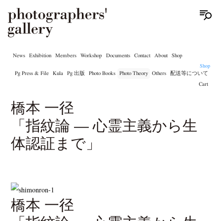
News
Exhibition
Members
Workshop
Documents
Contact
About
Shop
Shop
Pg Press & File
Kula
Pg 出版
Photo Books
Photo Theory
Others
配送等について
Cart
橋本 一径
「指紋論 — 心霊主義から生
体認証まで」
橋本 一径