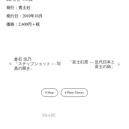
発行：青土社
発行日：2010年10月
価格：2,600円＋税
倉石 信乃
「富士幻景 — 近代日本と
「スナップショット — 写
富士の病」
真の輝き」
News
Exhibition
Members
Workshop
Documents
Contact
About
Shop
Shop
Photo Theory
Terms & Privacy Policy
Bookstores
Newsletter
SHARE