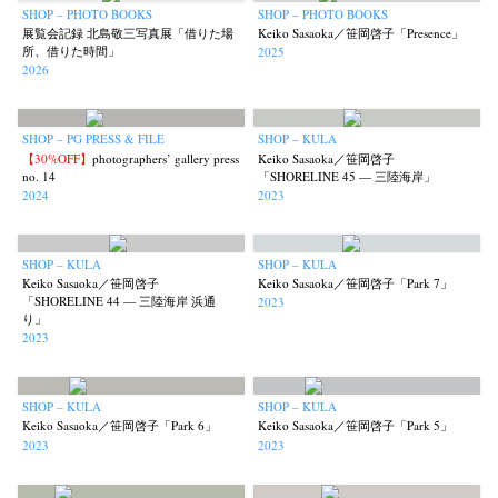
SHOP – PHOTO BOOKS
SHOP – PHOTO BOOKS
展覧会記録 北島敬三写真展「借りた場
Keiko Sasaoka／笹岡啓子「Presence」
所、借りた時間」
2025
2026
SHOP – PG PRESS & FILE
SHOP – KULA
【30%OFF】
photographers’ gallery press
Keiko Sasaoka／笹岡啓子
no. 14
「SHORELINE 45 — 三陸海岸」
2024
2023
SHOP – KULA
SHOP – KULA
Keiko Sasaoka／笹岡啓子
Keiko Sasaoka／笹岡啓子「Park 7」
「SHORELINE 44 — 三陸海岸 浜通
2023
り」
2023
SHOP – KULA
SHOP – KULA
Keiko Sasaoka／笹岡啓子「Park 6」
Keiko Sasaoka／笹岡啓子「Park 5」
2023
2023
News
Exhibition
Members
Workshop
Documents
Contact
About
Shop
Terms & Privacy Policy
Bookstores
Newsletter