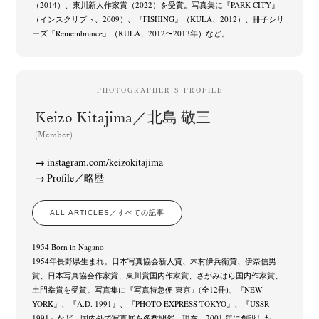
（2014）、東川新人作家賞（2022）を受賞。写真集に『PARK CITY』
（インスクリプト、2009）、『FISHING』（KULA、2012）、冊子シリ
ーズ『Remembrance』（KULA、2012〜2013年）など。
PHOTOGRAPHER’S PROFILE
Keizo Kitajima／北島 敬三
(Member)
instagram.com/keizokitajima
Profile／略歴
ALL ARTICLES／すべての記事
1954 Born in Nagano
1954年長野県生まれ。日本写真協会新人賞、木村伊兵衛賞、伊奈信男
賞、日本写真協会作家賞、東川賞国内作家賞、さがみはら国内作家賞、
土門拳賞を受賞。写真集に『写真特急便 東京』(全12冊)、『NEW
YORK』、『A.D. 1991』、『PHOTO EXPRESS TOKYO』、『USSR
1991』など。国内外で写真展を多数開催。現在、2001 年に創設した