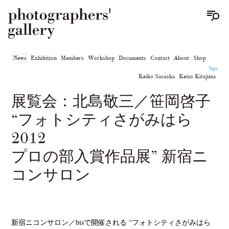
News
Exhibition
Members
Workshop
Documents
Contact
About
Shop
Tags
Keiko Sasaoka
Keizo Kitajima
展覧会：北島敬三／笹岡啓子
“フォトシティさがみはら
2012
プロの部入賞作品展” 新宿ニ
コンサロン
新宿ニコンサロン／bisで開催される “フォトシティさがみはら