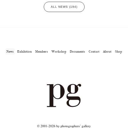
ALL NEWS (194)
News
Exhibition
Members
Workshop
Documents
Contact
About
Shop
© 2001-2026 by photographers’ gallery