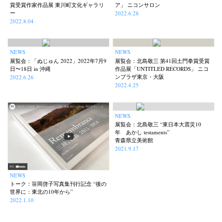
賞受賞作家作品展 東川町文化ギャラリ
ア」 ニコンサロン
ー
2022.6.28
2022.8.04
NEWS
NEWS
展覧会：「ぬじゅん 2022」2022年7月9
展覧会：北島敬三 第41回土門拳賞受賞
日〜18日 in 沖縄
作品展「UNTITLED RECORDS」 ニコ
ンプラザ東京・大阪
2022.6.26
2022.4.25
NEWS
展覧会：北島敬三 “東日本大震災10
年 あかし testaments”
青森県立美術館
2021.9.17
NEWS
トーク：笹岡啓子写真集刊行記念 “後の
世界に：東北の10年から”
2022.1.10