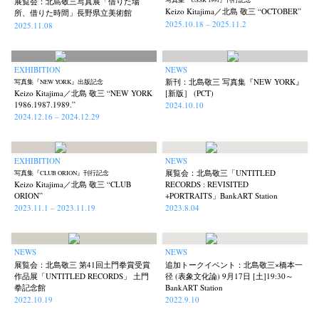
展覧会：北島敬三写真展「借りた場
写真集『USSR 1991』刊行記念
Keizo Kitajima／北島 敬三 “OCTOBER”
所、借りた時間」長野県立美術館
2025.10.18 – 2025.11.2
2025.11.08
EXHIBITION
NEWS
新刊：北島敬三 写真集『NEW YORK』
写真集『NEW YORK』出版記念
Keizo Kitajima／北島 敬三 “NEW YORK
[新版］ (PCT)
1986.1987.1989.”
2024.10.10
2024.12.16 – 2024.12.29
EXHIBITION
NEWS
展覧会：北島敬三「UNTITLED
写真集『CLUB ORION』刊行記念
Keizo Kitajima／北島 敬三 “CLUB
RECORDS : REVISITED
ORION”
+PORTRAITS」BankART Station
2023.11.1 – 2023.11.19
2023.8.04
NEWS
NEWS
展覧会：北島敬三 第41回土門拳賞受賞
追加トークイベント：北島敬三×橋本一
作品展「UNTITLED RECORDS」 土門
径 (表象文化論) 9月17日 [土]19:30～
拳記念館
BankART Station
2022.10.19
2022.9.10