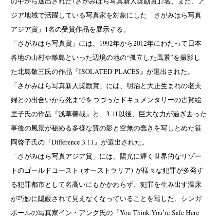
の中から選出された｢さがみはら写真新人奨励賞｣2名、また、ア
ジア地域で活躍している写真家を対象にした「さがみはら写真
アジア賞」1名の受賞作品を展示する。
「さがみはら写真賞」には、1992年から2012年にわたって日本
各地の山村や離島といった辺境の地の“孤立した風景”を撮影し
た北島敬三氏の作品『ISOLATED PLACES』が選出された。
「さがみはら写真新人奨励賞」には、明治と大正生まれの老夫
婦との出合いから死までをつづったドキュメンタリーの古賀絵
里子氏の作品『浅草善哉』と、3.11以後、巨大な力が過ぎ去った
事後の風景が秘める多様な質の影と空無の蠢きを写しとめた笹
岡啓子氏の『Difference 3.11』が選出された。
「さがみはら写真アジア賞」には、陽光に輝く世界的なリゾー
トのゴールドコースト (オーストラリア) が様々な犯罪が多発す
る犯罪都市として名高いにもかかわらず、犯罪を生み出す温床
が巧妙に隠蔽されて見えなくなっていることを写した、シンガ
ポールの写真家イン・アング氏の『You Think You’re Safe Here