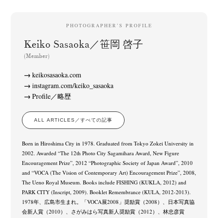
PHOTOGRAPHER’S PROFILE
Keiko Sasaoka／笹岡 啓子
(Member)
keikosasaoka.com
instagram.com/keiko_sasaoka
Profile／略歴
ALL ARTICLES／すべての記事
Born in Hiroshima City in 1978. Graduated from Tokyo Zokei University in
2002. Awarded “The 12th Photo City Sagamihara Award, New Figure
Encouragement Prize”, 2012 “Photographic Society of Japan Award”, 2010
and “VOCA (The Vision of Contemporary Art) Encouragement Prize”, 2008,
The Ueno Royal Museum. Books include FISHING (KUKLA, 2012) and
PARK CITY (Inscript, 2009). Booklet Remembrance (KULA, 2012-2013).
1978年、広島市生まれ。「VOCA展2008」奨励賞（2008）、日本写真協
会新人賞（2010）、さがみはら写真新人奨励賞（2012）、林忠彦賞