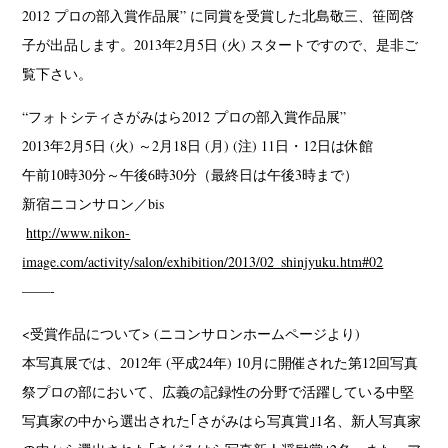
2012 プロの部入賞作品展” に同賞を受賞した北島敬三、笹岡啓
子が出品します。2013年2月5日 (火) スタートですので、是非ご
覧下さい。
“フォトシティさがみはら2012 プロの部入賞作品展”
2013年2月5日 (火) ～2月18日 (月) (注) 11日・12日は休館
午前10時30分～午後6時30分（最終日は午後3時まで）
新宿ニコンサロン／bis
http://www.nikon-
image.com/activity/salon/exhibition/2013/02_shinjyuku.htm#02
——-
<受賞作品について> (ニコンサロンホームページより)
本写真展では、2012年 (平成24年) 10月に開催された第12回写真
祭プロの部において、広義の記録性の分野で活躍している中堅
写真家の中から選出された｢さがみはら写真賞｣1名、新人写真家