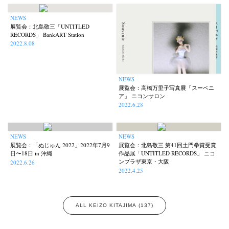
NEWS
展覧会：北島敬三「UNTITLED
RECORDS」 BankART Station
2022.8.08
NEWS
展覧会：高橋万里子写真展「スーベニ
ア」 ニコンサロン
2022.6.28
NEWS
NEWS
展覧会：「ぬじゅん 2022」2022年7月9
展覧会：北島敬三 第41回土門拳賞受賞
日〜18日 in 沖縄
作品展「UNTITLED RECORDS」 ニコ
ンプラザ東京・大阪
2022.6.26
2022.4.25
ALL KEIZO KITAJIMA (137)