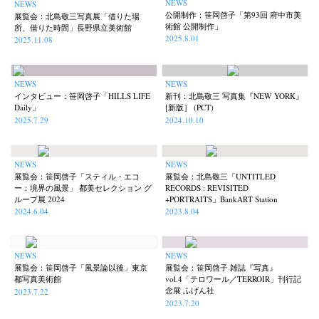
NEWS
NEWS
公開制作：笹岡啓子「第93回 府中市美
展覧会：北島敬三写真展「借りた場
術館 公開制作」
所、借りた時間」長野県立美術館
2025.8.01
2025.11.08
NEWS
NEWS
インタビュー：笹岡啓子「HILLS LIFE
新刊：北島敬三 写真集『NEW YORK』
Daily」
[新版］ (PCT)
2025.7.29
2024.10.10
NEWS
NEWS
展覧会：笹岡啓子「スティル・エコ
展覧会：北島敬三「UNTITLED
ー：境界の風景」 都美セレクション グ
RECORDS : REVISITED
ループ展 2024
+PORTRAITS」BankART Station
2024.6.04
2023.8.04
NEWS
NEWS
展覧会：笹岡啓子「風景論以後」東京
展覧会：笹岡啓子 雑誌『写真』
都写真美術館
vol.4「テロワール／TERROIR」刊行記
念展 ふげん社
2023.7.22
2023.7.20