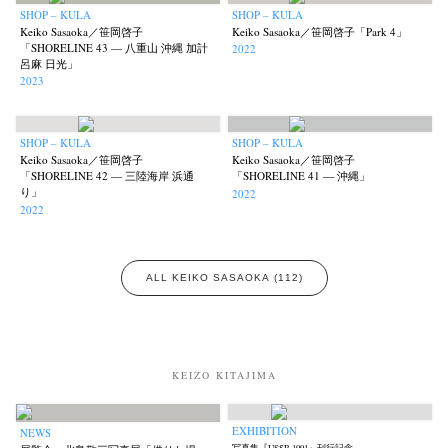
SHOP – KULA
SHOP – KULA
Keiko Sasaoka／笹岡啓子
Keiko Sasaoka／笹岡啓子「Park 4」
「SHORELINE 43 — 八重山 沖縄 加計
2022
呂麻 日光」
2023
Akifumi Tanaka
Fumikiyo Nagamachi
Kazumichi Hashimoto
(7)
(27)
(6)
Kazuyuki Kawaguchi
Keiko Sasaoka
Keizo Kitajima
SHOP – KULA
SHOP – KULA
(42)
(267)
(220)
Keiko Sasaoka／笹岡啓子
Keiko Sasaoka／笹岡啓子
Kota Kishi
Mariko Takahashi
Masako Matsui
Masashi Otomo
(101)
(23)
(23)
(47)
「SHORELINE 42 — 三陸海岸 浜通
「SHORELINE 41 — 沖縄」
り」
2022
Nana Kakuda
Naoki Ohji
Naonori Oshima
Nick Haymes
(61)
(66)
(38)
(5)
2022
Park
photographers' gallery File
photographers’ gallery press
(7)
(16)
(14)
Postwar and Shōwa-Era
Presence
Publication
Remembrance
(8)
(2)
(42)
(43)
Renchan
Review
Rintaro Kameoka
Shoreline
ALL KEIKO SASAOKA (112)
(21)
(23)
(32)
(56)
Special Exhibitions
Takuro Yoneda
Tomonori Ryu
(60)
(44)
(15)
Untitled Records
Workshop
Yu Shinoda
Yuki Kasama
(41)
(5)
(7)
(9)
KEIZO KITAJIMA
EXHIBITION
NEWS