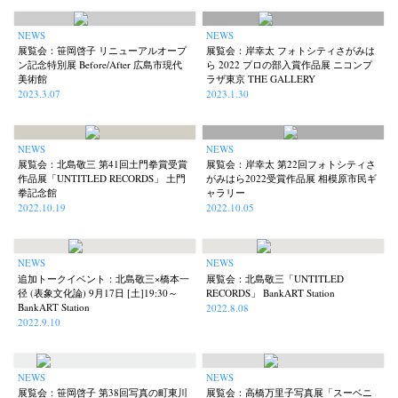
NEWS
NEWS
展覧会：笹岡啓子 リニューアルオープ
展覧会：岸幸太 フォトシティさがみは
ン記念特別展 Before/After 広島市現代
ら 2022 プロの部入賞作品展 ニコンプ
美術館
ラザ東京 THE GALLERY
2023.3.07
2023.1.30
NEWS
NEWS
展覧会：北島敬三 第41回土門拳賞受賞
展覧会：岸幸太 第22回フォトシティさ
作品展「UNTITLED RECORDS」 土門
がみはら2022受賞作品展 相模原市民ギ
拳記念館
ャラリー
2022.10.19
2022.10.05
NEWS
NEWS
追加トークイベント：北島敬三×橋本一
展覧会：北島敬三「UNTITLED
径 (表象文化論) 9月17日 [土]19:30～
RECORDS」 BankART Station
BankART Station
2022.8.08
2022.9.10
NEWS
NEWS
展覧会：笹岡啓子 第38回写真の町東川
展覧会：高橋万里子写真展「スーベニ