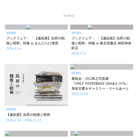
NEWS
NEWS
NEWS
ブックフェア： 「【連続展】浜昇の戦
ブックフェア： 「【連続展】浜昇の戦
後と昭和」特集 in まんだらけ海馬
後と昭和」特集 in 東京堂書店 神田神保
町店
2026.4.14
2026.3.31
NEWS
展覧会：川口和之写真展
『ONLY YESTERDAY OSAKA 1976』
美術古書＆ギャラリー・りーちあーと
2025.12.06
NEWS
【連続展】浜昇の戦後と昭和
2026.1.26 – 2026.12.31