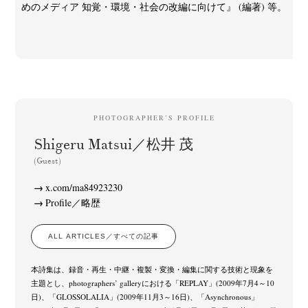
めのメディア 知覚・環境・社会の改編に向けて』 (編著) 等。
PHOTOGRAPHER’S PROFILE
News
Exhibition
Members
Workshop
Documents
Contact
About
Shop
Shigeru Matsui／松井 茂
Terms & Privacy Policy
Bookstores
Newsletter
(Guest)
x.com/ma84923230
Profile／略歴
Akifumi Tanaka
Fumikiyo Nagamachi
Kazumichi Hashimoto
(7)
(27)
(6)
ALL ARTICLES／すべての記事
Kazuyuki Kawaguchi
Keiko Sasaoka
Keizo Kitajima
(42)
(267)
(220)
Kota Kishi
Mariko Takahashi
Masako Matsui
Masashi Otomo
(101)
(23)
(23)
(47)
本詩集は、録音・再生・中継・複製・変換・編集に関する技術と現象を
主題とし、photographers’ galleryにおける「REPLAY」(2009年7月4～10
Nana Kakuda
Naoki Ohji
Naonori Oshima
Nick Haymes
(61)
(66)
(38)
(5)
日)、「GLOSSOLALIA」(2009年11月3～16日)、「Asynchronous」
Park
photographers' gallery File
photographers’ gallery press
(7)
(16)
(14)