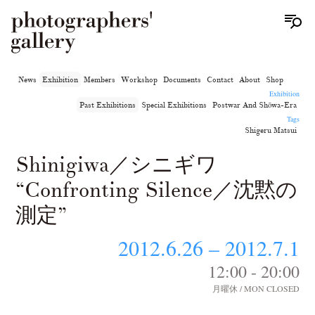
News
Exhibition
Members
Workshop
Documents
Contact
About
Shop
Exhibition
Past Exhibitions
Special Exhibitions
Postwar And Shōwa-Era
Tags
Shigeru Matsui
Shinigiwa／シニギワ
“Confronting Silence／沈黙の
測定”
2012.6.26 – 2012.7.1
12:00 - 20:00
月曜休 / MON CLOSED