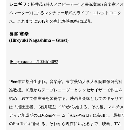
シニギワ：
松井茂 (詩人／スピーカー) と長嶌寛幸 (音楽家／オ
ペレーター) によるレクチャー形式のライブ・エレクトロニク
ス。これまでに2012年の恵比寿映像祭に出演。
長嶌 寛幸
(Hiroyuki Nagashima – Guest)
▶ myspace.com/1004614092
1966年京都府生まれ。音楽家。東京藝術大学大学院映像研究科
准教授。10歳からテープレコーダーとシンセサイザーで作曲を
始め、独学で作曲法を習得する。映画音楽家としてのキャリア
は「指圧王者」 (石井聰亙 ／89)から始まる。その後、マルチメ
ディア創成期のCD-Romゲー ム「Alex-World」に参加し、最初期
のPro Toolsに触れる。それから現在にいたるまで、映画、TV、