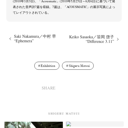
(2010年3月3日)、「Acousmatic」(2010年5月25日～6月6日)に基づいて発
Postwar and Shōwa-Era
Presence
Publication
Remembrance
表された音声詩7篇を収録。7篇は、「ACOUSMATIC」の展示写真によっ
(8)
(2)
(42)
(43)
てレイアウトされている。
Renchan
Review
Rintaro Kameoka
Shoreline
(21)
(23)
(32)
(56)
Special Exhibitions
Takuro Yoneda
Tomonori Ryu
(60)
(44)
(15)
Untitled Records
Workshop
Yu Shinoda
Yuki Kasama
(41)
(5)
(7)
(9)
Saki Nakamura／中村 早
Keiko Sasaoka／笹岡 啓子
“Ephemera”
“Difference 3.11”
Exhibition
Shigeru Matsui
SHARE
SHIGERU MATSUI