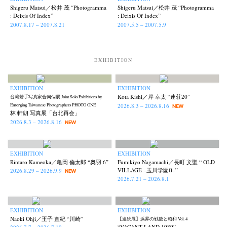
Shigeru Matsui／松井 茂 “Photogramma
Shigeru Matsui／松井 茂 “Photogramma
: Deixis Of Index”
: Deixis Of Index”
2007.8.17 – 2007.8.21
2007.5.5 – 2007.5.9
EXHIBITION
EXHIBITION
EXHIBITION
Kota Kishi／岸 幸太 “連荘20”
台湾若手写真家合同個展 Joint Solo Exhibitions by
2026.8.3 – 2026.8.16
Emerging Taiwanese Photographers PHOTO ONE
NEW
林 軒朗 写真展「台北再会」
2026.8.3 – 2026.8.16
NEW
EXHIBITION
EXHIBITION
Rintaro Kameoka／亀岡 倫太郎 “奥羽 6”
Fumikiyo Nagamachi／長町 文聖 “ OLD
VILLAGE −玉川学園Ⅱ−”
2026.8.29 – 2026.9.9
NEW
2026.7.21 – 2026.8.1
EXHIBITION
EXHIBITION
Naoki Ohji／王子 直紀 “川崎”
【連続展】浜昇の戦後と昭和 Vol. 4
“VACANT LAND 1989”