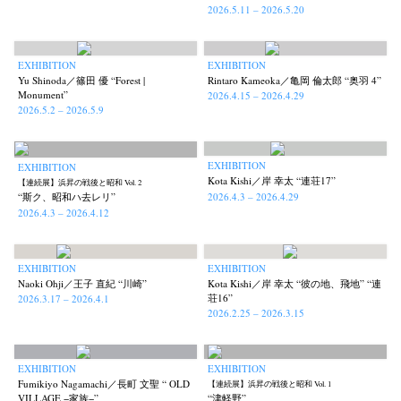
2026.5.11 – 2026.5.20
EXHIBITION
EXHIBITION
Yu Shinoda／篠田 優 “Forest |
Rintaro Kameoka／亀岡 倫太郎 “奥羽 4”
Monument”
2026.4.15 – 2026.4.29
2026.5.2 – 2026.5.9
EXHIBITION
EXHIBITION
Kota Kishi／岸 幸太 “連荘17”
【連続展】浜昇の戦後と昭和 Vol. 2
2026.4.3 – 2026.4.29
“斯ク、昭和ハ去レリ”
2026.4.3 – 2026.4.12
EXHIBITION
EXHIBITION
Naoki Ohji／王子 直紀 “川崎”
Kota Kishi／岸 幸太 “彼の地、飛地” “連
荘16”
2026.3.17 – 2026.4.1
2026.2.25 – 2026.3.15
EXHIBITION
EXHIBITION
Fumikiyo Nagamachi／長町 文聖 “ OLD
【連続展】浜昇の戦後と昭和 Vol. 1
VILLAGE −家族−”
“津軽野”