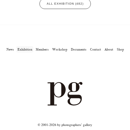
ALL EXHIBITION (482)
News
Exhibition
Members
Workshop
Documents
Contact
About
Shop
© 2001-2026 by photographers’ gallery