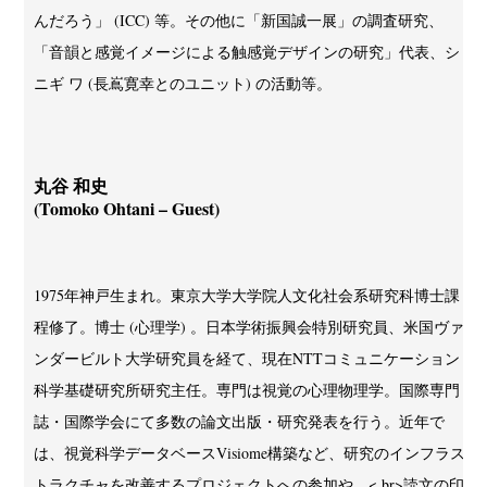
んだろう」 (ICC) 等。その他に「新国誠一展」の調査研究、
「音韻と感覚イメージによる触感覚デザインの研究」代表、シ
ニギ ワ (長嶌寛幸とのユニット) の活動等。
丸谷 和史
(Tomoko Ohtani – Guest)
1975年神戸生まれ。東京大学大学院人文化社会系研究科博士課
程修了。博士 (心理学) 。日本学術振興会特別研究員、米国ヴァ
ンダービルト大学研究員を経て、現在NTTコミュニケーション
科学基礎研究所研究主任。専門は視覚の心理物理学。国際専門
誌・国際学会にて多数の論文出版・研究発表を行う。近年で
は、視覚科学データベースVisiome構築など、研究のインフラス
トラクチャを改善するプロジェクトへの参加や、< br>読文の印