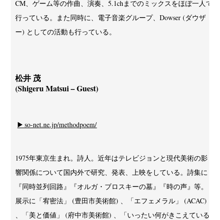
CM、ゲーム等の作曲、演奏、5.1chまでのミックスをほぼ一人で
行っている。また同時に、電子音楽グループ、Dowser (ダウザ
ー) としての活動も行っている。
松井 茂
(Shigeru Matsui – Guest)
▶ so-net.ne.jp/methodpoem/
1975年東京生まれ。詩人。近年はテレビジョンと現代美術の影
響関係について国内外で研究、発表、上映をしている。詩集に
『同時並列回路』『オルガ・ブロスキーの墓』『時の声』等。
展示に「宥密法」 (豊田市美術館) 、「エフェメラル」 (ACAC)
、「美と価値」 (府中市美術館) 、「いったい何がきこえている