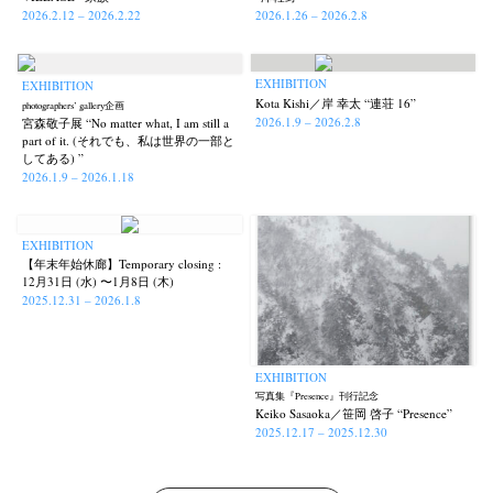
2026.2.12 – 2026.2.22
2026.1.26 – 2026.2.8
EXHIBITION
EXHIBITION
Kota Kishi／岸 幸太 “連荘 16”
photographers’ gallery企画
2026.1.9 – 2026.2.8
宮森敬子展 “No matter what, I am still a
part of it. (それでも、私は世界の一部と
してある) ”
2026.1.9 – 2026.1.18
EXHIBITION
【年末年始休廊】Temporary closing :
12月31日 (水) 〜1月8日 (木)
2025.12.31 – 2026.1.8
EXHIBITION
写真集『Presence』刊行記念
Keiko Sasaoka／笹岡 啓子 “Presence”
2025.12.17 – 2025.12.30