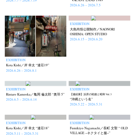
2026.7.7 – 2026.7.19
2026.6.26 – 2026.7.5
EXHIBITION
大島尚悟公開制作／NAONORI
OSHIMA: OPEN STUDIO
2026.6.15 – 2026.6.20
EXHIBITION
Kota Kishi／岸 幸太 “連荘19”
2026.6.26 – 2026.8.1
EXHIBITION
EXHIBITION
Rintaro Kameoka／亀岡 倫太郎 “奥羽 5”
【連続展】浜昇の戦後と昭和 Vol. 3
“沖縄という名”
2026.6.5 – 2026.6.14
2026.5.22 – 2026.5.31
EXHIBITION
EXHIBITION
Kota Kishi／岸 幸太 “連荘18”
Fumikiyo Nagamachi／長町 文聖 “ OLD
VILLAGE −ネクタイと服−”
2026.5.11 – 2026.5.31