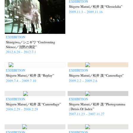
EXHIBITION
Shigeru Matsui／松井 茂 “Glossolalia”
2009.11.3 – 2009.11.16
EXHIBITION
Shinigiwa／シニギワ “Confronting
Silence／沈黙の測定”
2012.6.26 – 2012.7.1
EXHIBITION
EXHIBITION
Shigeru Matsui／松井 茂 “Replay”
Shigeru Matsui／松井 茂 “Camouflage”
2009.7.4 – 2009.7.10
2009.2.2 – 2009.2.6
EXHIBITION
EXHIBITION
Shigeru Matsui／松井 茂 “Camouflage”
Shigeru Matsui／松井 茂 “Photogramma
: Deixis Of Index”
2008.2.29 – 2008.2.29
2007.11.23 – 2007.11.27
EXHIBITION
EXHIBITION