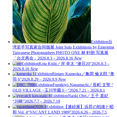
Exhibition
台
湾若手写真家合同個展 Joint Solo Exhibitions by Emerging
Taiwanese Photographers PHOTO ONE
林 軒朗 写真展
「台北再会」
2026.8.3 – 2026.8.16
New
Exhibition
Kota Kishi／岸 幸太 “連荘20”
2026.8.3 –
2026.8.16
New
Exhibition
Rintaro Kameoka／亀岡 倫太郎 “奥
羽 6”
2026.8.29 – 2026.9.9
New
Exhibition
Fumikiyo Nagamachi／長町 文聖 “
OLD VILLAGE −玉川学園Ⅱ−”
2026.7.21 – 2026.8.1
Exhibition
Naoki Ohji／王子 直紀
“川崎”
2026.7.7 – 2026.7.19
Exhibition
【連続展】浜昇の戦後と昭
和 Vol. 4
“VACANT LAND 1989”
2026.6.26 – 2026.7.5