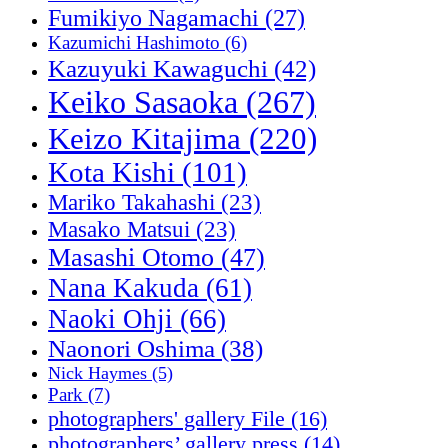
Fumikiyo Nagamachi
(27)
Kazumichi Hashimoto
(6)
Kazuyuki Kawaguchi
(42)
Keiko Sasaoka
(267)
Keizo Kitajima
(220)
Kota Kishi
(101)
Mariko Takahashi
(23)
Masako Matsui
(23)
Masashi Otomo
(47)
Nana Kakuda
(61)
Naoki Ohji
(66)
Naonori Oshima
(38)
Nick Haymes
(5)
Park
(7)
photographers' gallery File
(16)
photographers’ gallery press
(14)