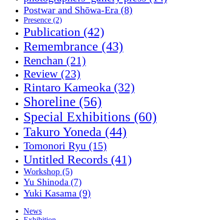
Postwar and Shōwa-Era
(8)
Presence
(2)
Publication
(42)
Remembrance
(43)
Renchan
(21)
Review
(23)
Rintaro Kameoka
(32)
Shoreline
(56)
Special Exhibitions
(60)
Takuro Yoneda
(44)
Tomonori Ryu
(15)
Untitled Records
(41)
Workshop
(5)
Yu Shinoda
(7)
Yuki Kasama
(9)
News
Exhibition