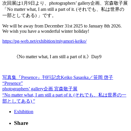
次回展は1月9日より、photographers’ gallery企画、宮森敬子展
「No matter what, I am still a part of it. (それでも、私は世界の
一部としてある) 」です。
We will be away from December 31st 2025 to January 8th 2026.
We wish you have a wonderful winter holiday!
https://pg-web.net/exhibition/miyamori-keiko/
《No matter what, I am still a part of it.》Day9
写真集『Presence』刊行記念
Keiko Sasaoka／笹岡 啓子
“Presence”
photographers’ gallery企画
宮森敬子展
“No matter what, I am still a part of it. (それでも、私は世界の一
部としてある) ”
Exhibition
Share