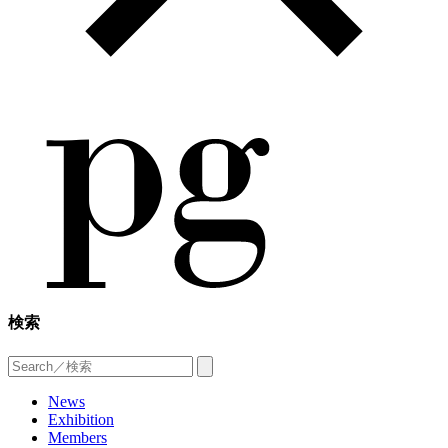
検索
News
Exhibition
Members