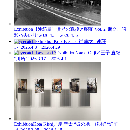
Exhibition
【連続展】浜昇の戦後と昭和 Vol. 2
“斯ク、昭
和ハ去レリ”
2026.4.3 – 2026.4.12
Exhibition
Kota Kishi／岸 幸太 “連荘
17”
2026.4.3 – 2026.4.29
Exhibition
Naoki Ohji／王子 直紀
“川崎”
2026.3.17 – 2026.4.1
Exhibition
Kota Kishi／岸 幸太 “彼の地、飛地” “連荘
16”
2026.2.25 – 2026.3.15