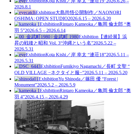
Exhibition
Kota Kishi／岸 幸太 “連荘19”
2026.6.26 –
2026.8.1
Exhibition
大島尚悟公開制作／NAONORI
OSHIMA: OPEN STUDIO
2026.6.15 – 2026.6.20
Exhibition
Rintaro Kameoka／亀岡 倫太郎 “奥
羽 5”
2026.6.5 – 2026.6.14
Exhibition
【連続展】浜
昇の戦後と昭和 Vol. 3
“沖縄という名”
2026.5.22 –
2026.5.31
Exhibition
Kota Kishi／岸 幸太 “連荘18”
2026.5.11 –
2026.5.31
Exhibition
Fumikiyo Nagamachi／長町 文聖 “
OLD VILLAGE −ネクタイと服−”
2026.5.11 – 2026.5.20
Exhibition
Yu Shinoda／篠田 優 “Forest |
Monument”
2026.5.2 – 2026.5.9
Exhibition
Rintaro Kameoka／亀岡 倫太郎 “奥
羽 4”
2026.4.15 – 2026.4.29