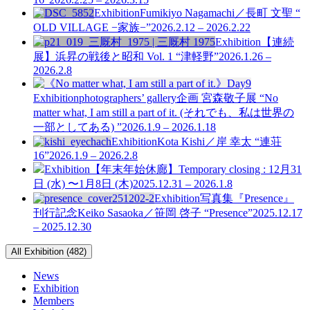
Exhibition
Fumikiyo Nagamachi／長町 文聖 “
OLD VILLAGE −家族−”
2026.2.12 – 2026.2.22
Exhibition
【連続
展】浜昇の戦後と昭和 Vol. 1
“津軽野”
2026.1.26 –
2026.2.8
Exhibition
photographers’ gallery企画
宮森敬子展 “No
matter what, I am still a part of it. (それでも、私は世界の
一部としてある) ”
2026.1.9 – 2026.1.18
Exhibition
Kota Kishi／岸 幸太 “連荘
16”
2026.1.9 – 2026.2.8
Exhibition
【年末年始休廊】Temporary closing : 12月31
日 (水) 〜1月8日 (木)
2025.12.31 – 2026.1.8
Exhibition
写真集『Presence』
刊行記念
Keiko Sasaoka／笹岡 啓子 “Presence”
2025.12.17
– 2025.12.30
All Exhibition (482)
News
Exhibition
Members