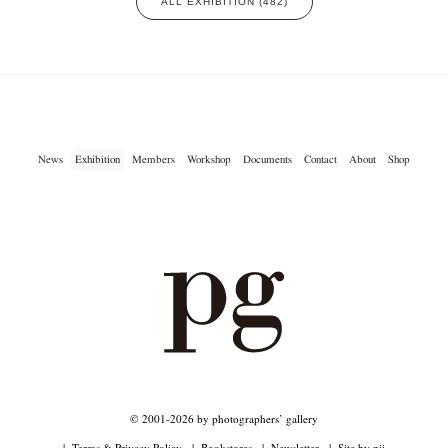
ALL EXHIBITION (482)
News
Exhibition
Members
Workshop
Documents
Contact
About
Shop
© 2001-2026 by photographers’ gallery
Terms & Privacy Policy
Bookstores
Newsletter
Site by pii