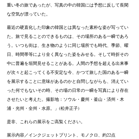
重い冬の旅であったが、写真の中の韓国には予想に反して長閑
な空気が漂っていた。
最近の硬直化した印象の韓国とは異なった素朴な姿が写ってい
た。旅で見ることのできるものは、その場所のある一瞬であろ
う。いつも街は、生き物のように同じ場所でも時代、季節、曜
日、時間帯等により全く異なった姿をみせる。そして時折その
中に普遍を垣間見せることがある。人間の予想を超える出来事
が次々と起こってくる不安定な今、かつて旅した国のある一瞬
を展示することに意味があるのかと自問しながらも、消えてい
った何でもないその時、その場の日常の一瞬を写真により存在
させたいと考えた。撮影地：ソウル・慶州・釜山・済州・木
浦・光州・全州・水原。」(松井正子)
是非、これらの展示をご高覧ください。
展示内容／インクジェットプリント、モノクロ、約22点