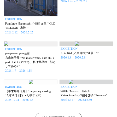
2026.1.26 – 2026.2.8
EXHIBITION
Fumikiyo Nagamachi／長町 文聖 “ OLD
VILLAGE −家族−”
2026.2.12 – 2026.2.22
EXHIBITION
EXHIBITION
Kota Kishi／岸 幸太 “連荘 16”
photographers’ gallery企画
2026.1.9 – 2026.2.8
宮森敬子展 “No matter what, I am still a
part of it. (それでも、私は世界の一部と
してある) ”
2026.1.9 – 2026.1.18
EXHIBITION
EXHIBITION
【年末年始休廊】Temporary closing :
写真集『Presence』刊行記念
12月31日 (水) 〜1月8日 (木)
Keiko Sasaoka／笹岡 啓子 “Presence”
2025.12.31 – 2026.1.8
2025.12.17 – 2025.12.30