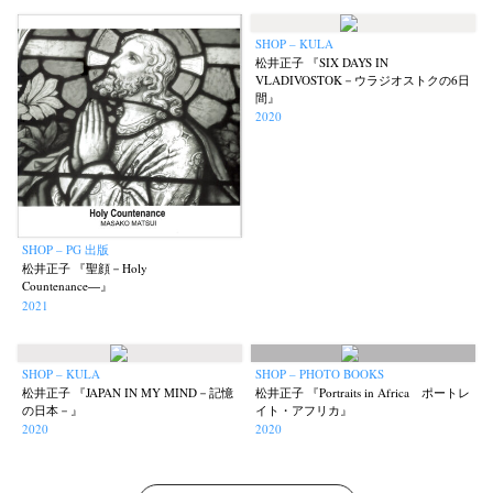
SHOP – KULA
松井正子 『SIX DAYS IN
VLADIVOSTOK－ウラジオストクの6日
間』
Akifumi Tanaka
Fumikiyo Nagamachi
Kazumichi Hashimoto
2020
(7)
(27)
(6)
Kazuyuki Kawaguchi
Keiko Sasaoka
Keizo Kitajima
Kota Kishi
(42)
(267)
(220)
(101)
Mariko Takahashi
Masako Matsui
Masashi Otomo
Nana Kakuda
(23)
(23)
(47)
(61)
Naoki Ohji
Naonori Oshima
Nick Haymes
Park
(66)
(38)
(5)
(7)
photographers' gallery File
photographers’ gallery press
(16)
(14)
SHOP – PG 出版
Postwar and Shōwa-Era
Presence
Publication
Remembrance
松井正子 『聖顔－Holy
(8)
(2)
(42)
(43)
Countenance―』
Renchan
Review
Rintaro Kameoka
Shoreline
Special Exhibitions
(21)
(23)
(32)
(56)
(60)
2021
Takuro Yoneda
Tomonori Ryu
Untitled Records
Workshop
(44)
(15)
(41)
(5)
Yu Shinoda
Yuki Kasama
(7)
(9)
SHOP – KULA
SHOP – PHOTO BOOKS
松井正子 『JAPAN IN MY MIND－記憶
松井正子 『Portraits in Africa ポートレ
の日本－』
イト・アフリカ』
2020
2020