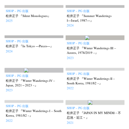
SHOP – PG 出版
SHOP – PG 出版
松井正子 『Silent Monologues』
松井正子 『Summer Wanderings
Ⅰ―Israel, 1987―』
2025
2024
SHOP – PG 出版
SHOP – PG 出版
松井正子 『In Tokyo ―Pieces―』
松井正子 『Winter Wanderings Ⅲ –
2024
Azores, 1978/2019 –』
2023
SHOP – PG 出版
SHOP – PG 出版
松井正子 『Winter Wanderings Ⅱ –
松井正子 『Winter Wanderings Ⅳ –
South Korea, 1981/82 –』
Japan, 2021～2023 –』
2022
2023
SHOP – PG 出版
SHOP – PG 出版
松井正子 『Winter Wanderings Ⅰ – South
松井正子 『JAPAN IN MY MINDⅡ－不
Korea, 1981/82 –』
News
Exhibition
Members
Workshop
Documents
Contact
About
Shop
忍池・近江－』
2022
2021
Terms & Privacy Policy
Bookstores
Newsletter