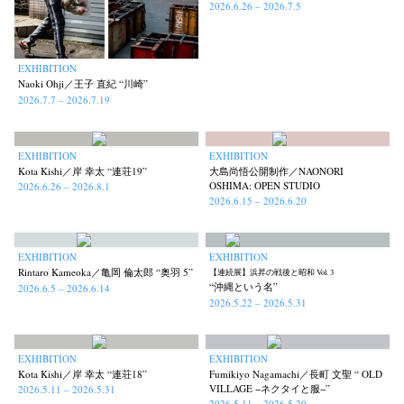
2026.6.26 – 2026.7.5
EXHIBITION
Naoki Ohji／王子 直紀 “川崎”
2026.7.7 – 2026.7.19
EXHIBITION
EXHIBITION
Kota Kishi／岸 幸太 “連荘19”
大島尚悟公開制作／NAONORI
OSHIMA: OPEN STUDIO
2026.6.26 – 2026.8.1
2026.6.15 – 2026.6.20
EXHIBITION
EXHIBITION
Rintaro Kameoka／亀岡 倫太郎 “奥羽 5”
【連続展】浜昇の戦後と昭和 Vol. 3
“沖縄という名”
2026.6.5 – 2026.6.14
2026.5.22 – 2026.5.31
EXHIBITION
EXHIBITION
Kota Kishi／岸 幸太 “連荘18”
Fumikiyo Nagamachi／長町 文聖 “ OLD
VILLAGE −ネクタイと服−”
2026.5.11 – 2026.5.31
2026.5.11 – 2026.5.20