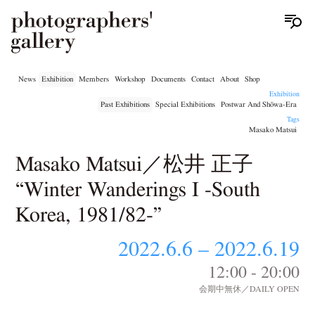
News
Exhibition
Members
Workshop
Documents
Contact
About
Shop
Exhibition
Past Exhibitions
Special Exhibitions
Postwar And Shōwa-Era
Tags
Masako Matsui
Masako Matsui／松井 正子
“Winter Wanderings Ⅰ -South
Korea, 1981/82-”
2022.6.6 – 2022.6.19
12:00 - 20:00
会期中無休／DAILY OPEN