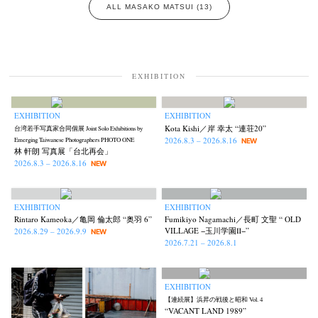
ALL MASAKO MATSUI (13)
EXHIBITION
EXHIBITION
EXHIBITION
Kota Kishi／岸 幸太 “連荘20”
台湾若手写真家合同個展 Joint Solo Exhibitions by
2026.8.3 – 2026.8.16
Emerging Taiwanese Photographers PHOTO ONE
NEW
林 軒朗 写真展「台北再会」
2026.8.3 – 2026.8.16
NEW
EXHIBITION
EXHIBITION
Rintaro Kameoka／亀岡 倫太郎 “奥羽 6”
Fumikiyo Nagamachi／長町 文聖 “ OLD
VILLAGE −玉川学園Ⅱ−”
2026.8.29 – 2026.9.9
NEW
2026.7.21 – 2026.8.1
EXHIBITION
【連続展】浜昇の戦後と昭和 Vol. 4
“VACANT LAND 1989”