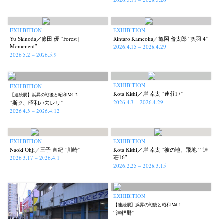
EXHIBITION
EXHIBITION
Yu Shinoda／篠田 優 “Forest |
Rintaro Kameoka／亀岡 倫太郎 “奥羽 4”
Monument”
2026.4.15 – 2026.4.29
2026.5.2 – 2026.5.9
EXHIBITION
EXHIBITION
Kota Kishi／岸 幸太 “連荘17”
【連続展】浜昇の戦後と昭和 Vol. 2
2026.4.3 – 2026.4.29
“斯ク、昭和ハ去レリ”
2026.4.3 – 2026.4.12
EXHIBITION
EXHIBITION
Naoki Ohji／王子 直紀 “川崎”
Kota Kishi／岸 幸太 “彼の地、飛地” “連
荘16”
2026.3.17 – 2026.4.1
2026.2.25 – 2026.3.15
EXHIBITION
【連続展】浜昇の戦後と昭和 Vol. 1
“津軽野”