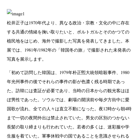
松井正子は1970年代より、異なる政治・宗教・文化の中に存在
する共通の情緒を掬い取りたいと、ポルトガルとそのかつての
植民地をはじめ、海外で撮影した写真を発表してきました。本
展では、1981年/1982年の「韓国冬の旅」で撮影された未発表の
写真を展示します。
「初めて訪問した韓国は、1979年朴正煕大統領暗殺事件、1980
年光州事件の後でそれらの事件の影が色濃く残る時期であっ
た。訪韓には査証が必要であり、当時の日本からの観光客はほ
ぼ男性であった。ソウルでは、劇場の開演前や毎夕方街中に愛
国歌が流れ、全ての人々は直立不動になった。夜12時から朝4時
まで一切の夜間外出は禁止されていた。男女の区別のつかない
長髪の取り締まりも行われていた。若者の多くは、迷彩服や学
生服を着ていた。軍事休戦中の国であることを意識させられる