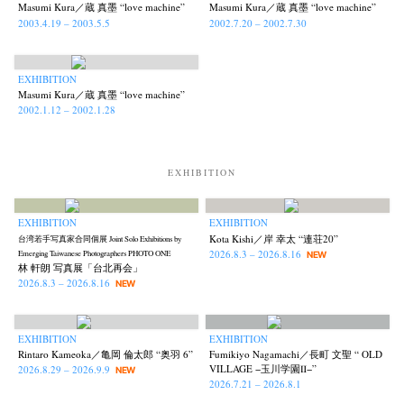
Masumi Kura／蔵 真墨 “love machine”
Masumi Kura／蔵 真墨 “love machine”
2003.4.19 – 2003.5.5
2002.7.20 – 2002.7.30
EXHIBITION
Masumi Kura／蔵 真墨 “love machine”
2002.1.12 – 2002.1.28
EXHIBITION
News
Exhibition
Members
Workshop
Documents
Contact
About
Shop
EXHIBITION
EXHIBITION
Terms & Privacy Policy
Bookstores
Newsletter
Kota Kishi／岸 幸太 “連荘20”
台湾若手写真家合同個展 Joint Solo Exhibitions by
2026.8.3 – 2026.8.16
Emerging Taiwanese Photographers PHOTO ONE
NEW
林 軒朗 写真展「台北再会」
2026.8.3 – 2026.8.16
NEW
EXHIBITION
EXHIBITION
Akifumi Tanaka
Fumikiyo Nagamachi
Kazumichi Hashimoto
(7)
(27)
(6)
Rintaro Kameoka／亀岡 倫太郎 “奥羽 6”
Fumikiyo Nagamachi／長町 文聖 “ OLD
Kazuyuki Kawaguchi
Keiko Sasaoka
Keizo Kitajima
(42)
(267)
(220)
VILLAGE −玉川学園Ⅱ−”
2026.8.29 – 2026.9.9
NEW
2026.7.21 – 2026.8.1
Kota Kishi
Mariko Takahashi
Masako Matsui
Masashi Otomo
(101)
(23)
(23)
(47)