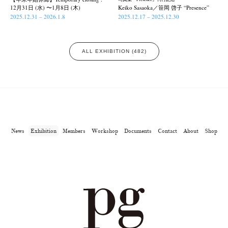
12月31日 (水) 〜1月8日 (木)
Keiko Sasaoka／笹岡 啓子 “Presence”
2025.12.31 – 2026.1.8
2025.12.17 – 2025.12.30
ALL EXHIBITION (482)
News
Exhibition
Members
Workshop
Documents
Contact
About
Shop