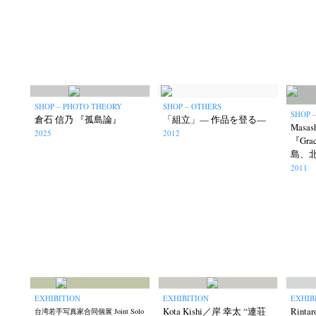
Akifumi Tanaka
Fumikiyo Nagamachi
(7)
Mariko Takahashi
Masako Mats
(23)
photographers' gallery File
photographers’ 
(16)
Rintaro Kameoka
Shoreline
Special Exh
SHOP – PHOTO THEORY
SHOP – OTHERS
(32)
(56)
SHOP 
倉石 信乃 『孤島論』
「組立」— 作品を登る—
Masa
2025
2012
『Gra
島、
2011
EXHIBITION
EXHIBITION
EXHIB
Kota Kishi／岸 幸太 “連荘
Rint
台湾若手写真家合同個展 Joint Solo