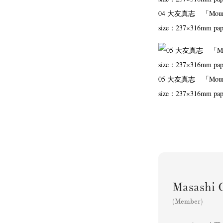
04 大友真志 「Moura
size：237×316mm pa
05 大友真志 「Moura
size：237×316mm pa
Masash
(Member)