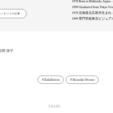
1978 Born in Hokkaido, Japan –
1999 Graduated from Tokyo Visu
1978 北海道北広島市生まれ 
LES／すべての記事
1999 専門学校東京ビジュ
a／笹岡 啓子
Exhibition
Masashi Otomo
ews
Exhibition
Members
Workshop
Documents
Contact
About
Sh
Terms & Privacy Policy
Bookstores
Newsletter
SHARE