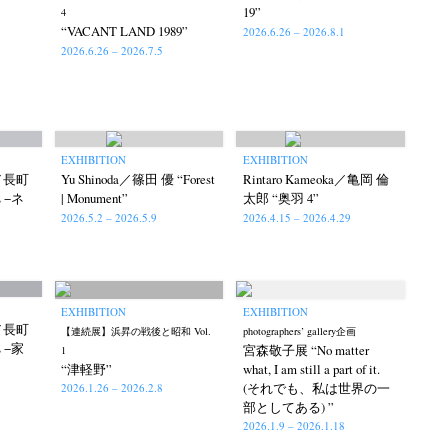
19”
4
“VACANT LAND 1989”
2026.6.26 – 2026.8.1
2026.6.26 – 2026.7.5
EXHIBITION
EXHIBITION
hi／長町
Yu Shinoda／篠田 優 “Forest
Rintaro Kameoka／亀岡 倫
E −ネ
| Monument”
太郎 “奥羽 4”
2026.5.2 – 2026.5.9
2026.4.15 – 2026.4.29
EXHIBITION
EXHIBITION
hi／長町
【連続展】浜昇の戦後と昭和 Vol.
photographers’ gallery企画
E −家
宮森敬子展 “No matter
1
“津軽野”
what, I am still a part of it.
(それでも、私は世界の一
2026.1.26 – 2026.2.8
部としてある) ”
2026.1.9 – 2026.1.18