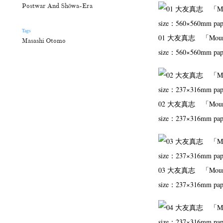
Postwar And Shōwa-Era
Tags
01 大友真志 「Moura
Masashi Otomo
size：560×560mm pa
02 大友真志 「Moura
size：237×316mm pa
03 大友真志 「Moura
size：237×316mm pa