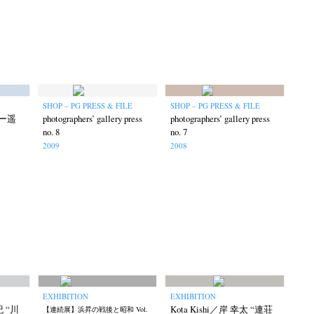
Keizo Kitajima
Kota Kishi
(267)
(220)
(101)
Oshima
Nick Haymes
Park
(38)
(5)
(7)
Remembrance
Renchan
Review
(42)
(43)
(21)
(23)
Workshop
Yu Shinoda
Yuki Kasama
SHOP – PG PRESS & FILE
SHOP – PG PRESS & FILE
41)
(5)
(7)
(9)
ー遥
photographers’ gallery press
photographers’ gallery press
no. 8
no. 7
2009
2008
EXHIBITION
EXHIBITION
紀 “川
Kota Kishi／岸 幸太 “連荘
【連続展】浜昇の戦後と昭和 Vol.