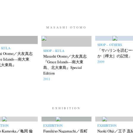
Kazumichi Hashimoto
Kazuyuki Kawaguchi
Keiko Sasaoka
(27)
(6)
(42)
MASASHI OTOMO
ui
Masashi Otomo
Nana Kakuda
Naoki Ohji
Naonori 
(23)
(47)
(61)
(66)
gallery press
Postwar and Shōwa-Era
Presence
Publication
(14)
(8)
(2)
ibitions
Takuro Yoneda
Tomonori Ryu
Untitled Records
SHOP – OTHERS
(60)
(44)
(15)
(
– KULA
「サハリンを読むー
SHOP – KULA
shi Otomo／大友真志
か［樺太］の記憶」
Masashi Otomo／大友真志
ce Islands—南大東
『Grace Islands—南大東
2009
北大東島』
島、北大東島』Special
Edition
2011
EXHIBITION
ITION
EXHIBITION
EXHIBITION
aro Kameoka／亀岡 倫
Fumikiyo Nagamachi／長町
Naoki Ohji／王子 直