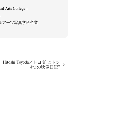
al Arts College –
–
アルアーツ写真学科卒業
Hitoshi Toyoda／トヨダ ヒトシ
“4つの映像日記”
op