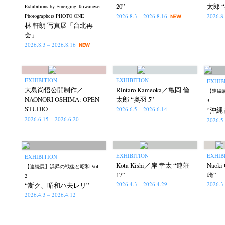
20”
太郎 “
Exhibitions by Emerging Taiwanese
2026.8.3 – 2026.8.16
2026.8
Photographers PHOTO ONE
NEW
林 軒朗 写真展「台北再
会」
2026.8.3 – 2026.8.16
NEW
EXHIBITION
EXHIBITION
EXHIB
大島尚悟公開制作／
Rintaro Kameoka／亀岡 倫
【連続展
NAONORI OSHIMA: OPEN
太郎 “奥羽 5”
3
STUDIO
2026.6.5 – 2026.6.14
“沖縄
2026.6.15 – 2026.6.20
2026.5
EXHIBITION
EXHIB
EXHIBITION
Kota Kishi／岸 幸太 “連荘
Naok
【連続展】浜昇の戦後と昭和 Vol.
17”
崎”
2
2026.4.3 – 2026.4.29
2026.3
“斯ク、昭和ハ去レリ”
2026.4.3 – 2026.4.12