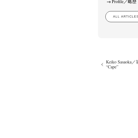
Profile／略歴
ALL ARTIC
Keiko Sasaok
“Cape”
N