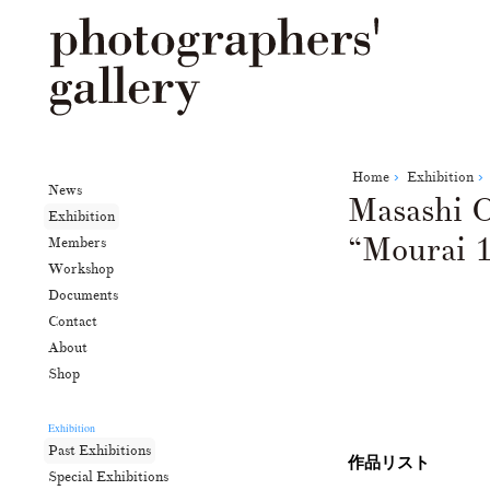
Home
Exhibition
News
Masash
Exhibition
“Moura
Members
Workshop
Documents
Contact
About
Shop
Exhibition
Past Exhibitions
作品リスト
Special Exhibitions