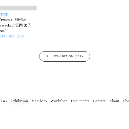
ITION
Presence』刊行記念
o Sasaoka／笹岡 啓子
nce”
2.17 – 2025.12.30
ALL EXHIBITION (482)
News
Exhibition
Members
Workshop
Documents
Contact
About
Sh