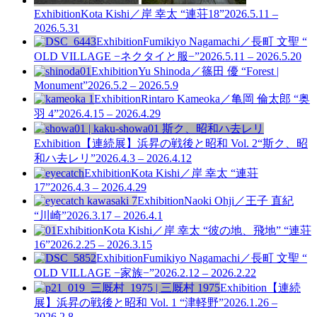
Exhibition
Kota Kishi／岸 幸太 “連荘18”
2026.5.11 –
2026.5.31
Exhibition
Fumikiyo Nagamachi／長町 文聖 “
OLD VILLAGE −ネクタイと服−”
2026.5.11 – 2026.5.20
Exhibition
Yu Shinoda／篠田 優 “Forest |
Monument”
2026.5.2 – 2026.5.9
Exhibition
Rintaro Kameoka／亀岡 倫太郎 “奥
羽 4”
2026.4.15 – 2026.4.29
Exhibition
【連続展】浜昇の戦後と昭和 Vol. 2
“斯ク、昭
和ハ去レリ”
2026.4.3 – 2026.4.12
Exhibition
Kota Kishi／岸 幸太 “連荘
17”
2026.4.3 – 2026.4.29
Exhibition
Naoki Ohji／王子 直紀
“川崎”
2026.3.17 – 2026.4.1
Exhibition
Kota Kishi／岸 幸太 “彼の地、飛地” “連荘
16”
2026.2.25 – 2026.3.15
Exhibition
Fumikiyo Nagamachi／長町 文聖 “
OLD VILLAGE −家族−”
2026.2.12 – 2026.2.22
Exhibition
【連続
展】浜昇の戦後と昭和 Vol. 1
“津軽野”
2026.1.26 –
2026.2.8