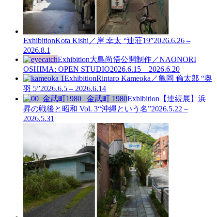
Exhibition
Kota Kishi／岸 幸太 “連荘19”
2026.6.26 –
2026.8.1
Exhibition
大島尚悟公開制作／NAONORI
OSHIMA: OPEN STUDIO
2026.6.15 – 2026.6.20
Exhibition
Rintaro Kameoka／亀岡 倫太郎 “奥
羽 5”
2026.6.5 – 2026.6.14
Exhibition
【連続展】浜
昇の戦後と昭和 Vol. 3
“沖縄という名”
2026.5.22 –
2026.5.31