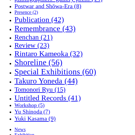
Postwar and Shōwa-Era
(8)
Presence
(2)
Publication
(42)
Remembrance
(43)
Renchan
(21)
Review
(23)
Rintaro Kameoka
(32)
Shoreline
(56)
Special Exhibitions
(60)
Takuro Yoneda
(44)
Tomonori Ryu
(15)
Untitled Records
(41)
Workshop
(5)
Yu Shinoda
(7)
Yuki Kasama
(9)
News
Exhibition