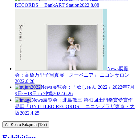
RECORDS」 BankART Station
2022.8.08
News
展覧
会：高橋万里子写真展「スーベニア」 ニコンサロン
2022.6.28
News
展覧会：「ぬじゅん 2022」2022年7月
9日〜18日 in 沖縄
2022.6.26
News
展覧会：北島敬三 第41回土門拳賞受賞作
品展「UNTITLED RECORDS」 ニコンプラザ東京・大
阪
2022.4.25
All Keizo Kitajima (137)
Exhibition