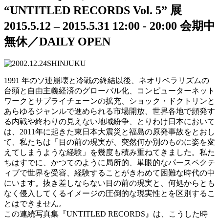
“UNTITLED RECORDS Vol. 5” 展
2015.5.12 – 2015.5.31
12:00 - 20:00
会期中
無休／DAILY OPEN
1991 年のソ連崩壊と冷戦の終結以後、ネオリベラリズムの
台頭と自由主義経済のグローバル化、コンピューターネット
ワークとサプライチェーンの拡充、ショック・ドクトリンと
あらゆるジャンルで進められる市場開放、世界各地で頻発す
る内戦や終わりの見えない地域紛争、とりわけ日本において
は、2011年に起きた東日本大震災と福島の原発事故をとおし
て、私たちは「目の前の現実が、突然何か別のものに姿を変
えてしまうような経験」を幾度も積み重ねてきました。私た
ちはすでに、かつてのように局所的、単眼的なパースペクテ
ィブで世界を受容、経験することがきわめて困難な時代の中
にいます。抜き差しならない目の前の現実と、何処からとも
なく侵入してくるイメージの圧倒的な現実性とを区別するこ
とはできません。
この連続写真集『UNTITLED RECORDS』は、こうした時