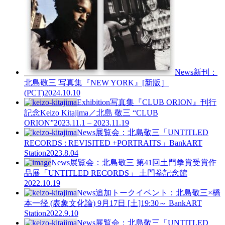
News
新刊：
北島敬三 写真集『NEW YORK』[新版］
(PCT)
2024.10.10
Exhibition
写真集『CLUB ORION』刊行
記念
Keizo Kitajima／北島 敬三 “CLUB
ORION”
2023.11.1 – 2023.11.19
News
展覧会：北島敬三「UNTITLED
RECORDS : REVISITED +PORTRAITS」BankART
Station
2023.8.04
News
展覧会：北島敬三 第41回土門拳賞受賞作
品展「UNTITLED RECORDS」 土門拳記念館
2022.10.19
News
追加トークイベント：北島敬三×橋
本一径 (表象文化論) 9月17日 [土]19:30～ BankART
Station
2022.9.10
News
展覧会：北島敬三「UNTITLED