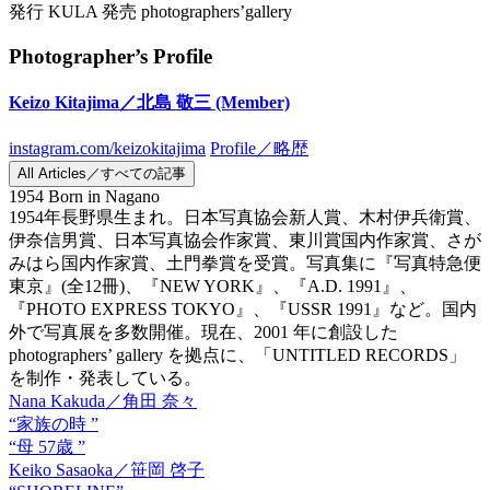
発行 KULA 発売 photographers’gallery
Photographer’s Profile
Keizo Kitajima／北島 敬三
(Member)
instagram.com/keizokitajima
Profile／略歴
All Articles／すべての記事
1954 Born in Nagano
1954年長野県生まれ。日本写真協会新人賞、木村伊兵衛賞、
伊奈信男賞、日本写真協会作家賞、東川賞国内作家賞、さが
みはら国内作家賞、土門拳賞を受賞。写真集に『写真特急便
東京』(全12冊)、『NEW YORK』、『A.D. 1991』、
『PHOTO EXPRESS TOKYO』、『USSR 1991』など。国内
外で写真展を多数開催。現在、2001 年に創設した
photographers’ gallery を拠点に、「UNTITLED RECORDS」
を制作・発表している。
Nana Kakuda／角田 奈々
“家族の時 ”
“母 57歳 ”
Keiko Sasaoka／笹岡 啓子