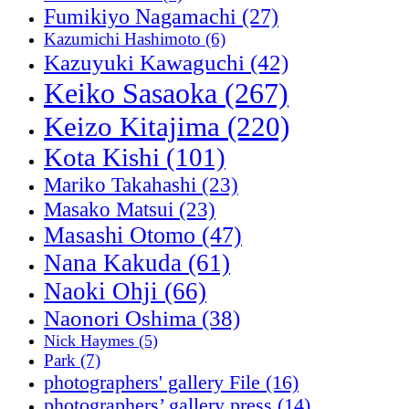
Fumikiyo Nagamachi
(27)
Kazumichi Hashimoto
(6)
Kazuyuki Kawaguchi
(42)
Keiko Sasaoka
(267)
Keizo Kitajima
(220)
Kota Kishi
(101)
Mariko Takahashi
(23)
Masako Matsui
(23)
Masashi Otomo
(47)
Nana Kakuda
(61)
Naoki Ohji
(66)
Naonori Oshima
(38)
Nick Haymes
(5)
Park
(7)
photographers' gallery File
(16)
photographers’ gallery press
(14)