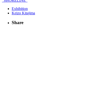
“SHORELINE”
Exhibition
Keizo Kitajima
Share