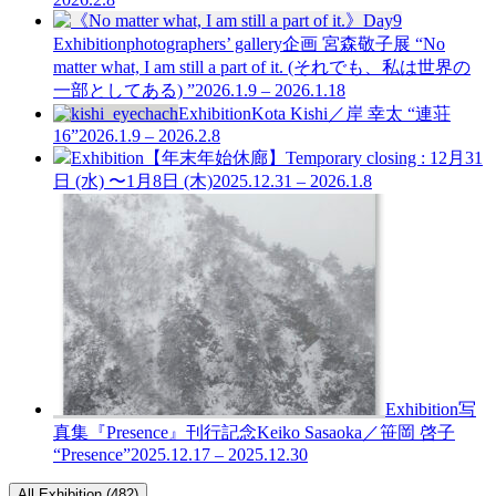
Exhibition
photographers’ gallery企画
宮森敬子展 “No
matter what, I am still a part of it. (それでも、私は世界の
一部としてある) ”
2026.1.9 – 2026.1.18
Exhibition
Kota Kishi／岸 幸太 “連荘
16”
2026.1.9 – 2026.2.8
Exhibition
【年末年始休廊】Temporary closing : 12月31
日 (水) 〜1月8日 (木)
2025.12.31 – 2026.1.8
Exhibition
写
真集『Presence』刊行記念
Keiko Sasaoka／笹岡 啓子
“Presence”
2025.12.17 – 2025.12.30
All Exhibition (482)