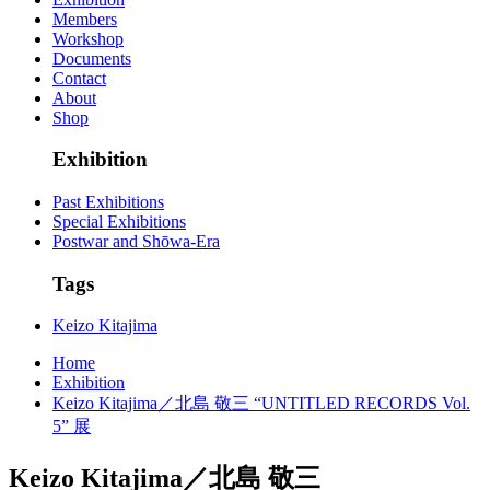
Members
Workshop
Documents
Contact
About
Shop
Exhibition
Past Exhibitions
Special Exhibitions
Postwar and Shōwa-Era
Tags
Keizo Kitajima
Home
Exhibition
Keizo Kitajima／北島 敬三 “UNTITLED RECORDS Vol.
5” 展
Keizo Kitajima／北島 敬三