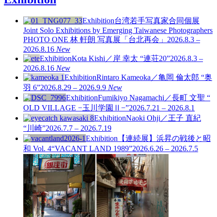
Exhibition
台湾若手写真家合同個展
Joint Solo Exhibitions by Emerging Taiwanese Photographers
PHOTO ONE
林 軒朗 写真展「台北再会」
2026.8.3 –
2026.8.16
New
Exhibition
Kota Kishi／岸 幸太 “連荘20”
2026.8.3 –
2026.8.16
New
Exhibition
Rintaro Kameoka／亀岡 倫太郎 “奥
羽 6”
2026.8.29 – 2026.9.9
New
Exhibition
Fumikiyo Nagamachi／長町 文聖 “
OLD VILLAGE −玉川学園Ⅱ−”
2026.7.21 – 2026.8.1
Exhibition
Naoki Ohji／王子 直紀
“川崎”
2026.7.7 – 2026.7.19
Exhibition
【連続展】浜昇の戦後と昭
和 Vol. 4
“VACANT LAND 1989”
2026.6.26 – 2026.7.5