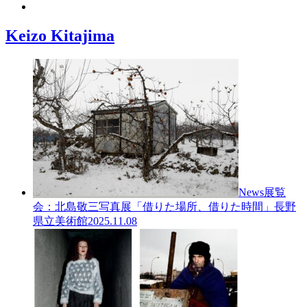
Keizo Kitajima
News
展覧
会：北島敬三写真展「借りた場所、借りた時間」長野
県立美術館
2025.11.08