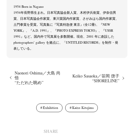
1954 Born in Nagano
1954年長野県生まれ。日本写真協会新人賞、木村伊兵衛賞、伊奈信男
賞、日本写真協会作家賞、東川賞国内作家賞、さがみはら国内作家賞、
土門拳賞を受賞。写真集に『写真特急便 東京』(全12冊)、『NEW
YORK』、『A.D. 1991』、『PHOTO EXPRESS TOKYO』、『USSR
1991』など。国内外で写真展を多数開催。現在、2001 年に創設した
photographers’ gallery を拠点に、「UNTITLED RECORDS」を制作・発
表している。
Naonori Oshima／大島 尚
Keiko Sasaoka／笹岡 啓子
悟
“SHORELINE”
“ただれた眺め”
Exhibition
Keizo Kitajima
SHARE