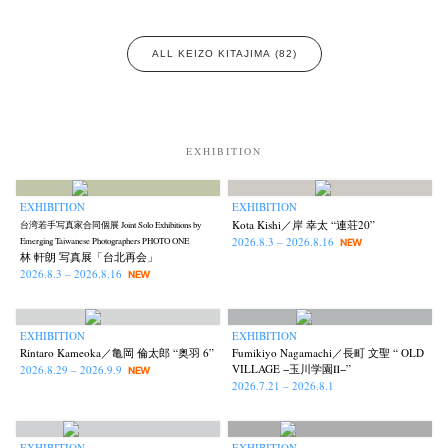
ALL KEIZO KITAJIMA (82)
EXHIBITION
EXHIBITION
EXHIBITION
Kota Kishi／岸 幸太 “連荘20”
台湾若手写真家合同個展 Joint Solo Exhibitions by
2026.8.3 – 2026.8.16
Emerging Taiwanese Photographers PHOTO ONE
NEW
林 軒朗 写真展「台北再会」
2026.8.3 – 2026.8.16
NEW
EXHIBITION
EXHIBITION
Rintaro Kameoka／亀岡 倫太郎 “奥羽 6”
Fumikiyo Nagamachi／長町 文聖 “ OLD
VILLAGE −玉川学園Ⅱ−”
2026.8.29 – 2026.9.9
NEW
2026.7.21 – 2026.8.1
EXHIBITION
EXHIBITION