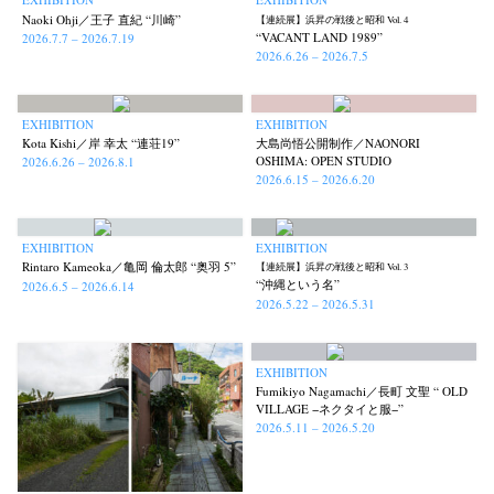
Naoki Ohji／王子 直紀 “川崎”
【連続展】浜昇の戦後と昭和 Vol. 4
“VACANT LAND 1989”
2026.7.7 – 2026.7.19
2026.6.26 – 2026.7.5
EXHIBITION
EXHIBITION
Kota Kishi／岸 幸太 “連荘19”
大島尚悟公開制作／NAONORI
OSHIMA: OPEN STUDIO
2026.6.26 – 2026.8.1
2026.6.15 – 2026.6.20
EXHIBITION
EXHIBITION
Rintaro Kameoka／亀岡 倫太郎 “奥羽 5”
【連続展】浜昇の戦後と昭和 Vol. 3
“沖縄という名”
2026.6.5 – 2026.6.14
2026.5.22 – 2026.5.31
EXHIBITION
Fumikiyo Nagamachi／長町 文聖 “ OLD
VILLAGE −ネクタイと服−”
2026.5.11 – 2026.5.20