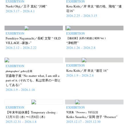
EXHIBITION
EXHIBITION
Naoki Ohji／王子 直紀 “川崎”
Kota Kishi／岸 幸太 “彼の地、飛地” “連
荘16”
2026.3.17 – 2026.4.1
2026.2.25 – 2026.3.15
EXHIBITION
EXHIBITION
Fumikiyo Nagamachi／長町 文聖 “ OLD
【連続展】浜昇の戦後と昭和 Vol. 1
VILLAGE −家族−”
“津軽野”
2026.2.12 – 2026.2.22
2026.1.26 – 2026.2.8
EXHIBITION
EXHIBITION
Kota Kishi／岸 幸太 “連荘 16”
photographers’ gallery企画
2026.1.9 – 2026.2.8
宮森敬子展 “No matter what, I am still a
part of it. (それでも、私は世界の一部と
してある) ”
2026.1.9 – 2026.1.18
EXHIBITION
EXHIBITION
【年末年始休廊】Temporary closing :
写真集『Presence』刊行記念
12月31日 (水) 〜1月8日 (木)
Keiko Sasaoka／笹岡 啓子 “Presence”
2025.12.31 – 2026.1.8
2025.12.17 – 2025.12.30