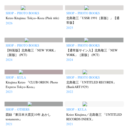
Terms & Privacy Policy
Bookstores
Newsletter
SHOP – PHOTO BOOKS
SHOP – PHOTO BOOKS
Keizo Kitajima: Tokyo–Koza (Pink title)
北島敬三「USSR 1991［新版］」【通
常版】
2026
2025
Akifumi Tanaka
Fumikiyo Nagamachi
Kazumichi Hashimoto
(7)
(27)
(6)
Kazuyuki Kawaguchi
Keiko Sasaoka
Keizo Kitajima
(42)
(267)
(220)
SHOP – PHOTO BOOKS
SHOP – PHOTO BOOKS
【特装版】北島敬三「NEW YORK」
【通常版サイン入】北島敬三「NEW
Kota Kishi
Mariko Takahashi
Masako Matsui
Masashi Otomo
(101)
(23)
(23)
(47)
［新版］ (PCT)
YORK」［新版］ (PCT)
Nana Kakuda
Naoki Ohji
Naonori Oshima
Nick Haymes
2024
2024
(61)
(66)
(38)
(5)
Park
photographers' gallery File
photographers’ gallery press
(7)
(16)
(14)
Postwar and Shōwa-Era
Presence
Publication
Remembrance
(8)
(2)
(42)
(43)
SHOP – KULA
SHOP – PHOTO BOOKS
Kitajima Keizo 『CLUB ORION: Photo
北島敬三「UNTITLED RECORDS」
Renchan
Review
Rintaro Kameoka
Shoreline
(21)
(23)
(32)
(56)
Express Tokyo-Koza』
(BankART1929)
Special Exhibitions
Takuro Yoneda
Tomonori Ryu
(60)
(44)
(15)
2023
2022
Untitled Records
Workshop
Yu Shinoda
Yuki Kasama
(41)
(5)
(7)
(9)
SHOP – OTHERS
SHOP – KULA
図録『東日本大震災10年 あかし
Keizo Kitajima／北島敬三 「UNTITLED
testaments』
RECORDS INDEX」
2021
2021