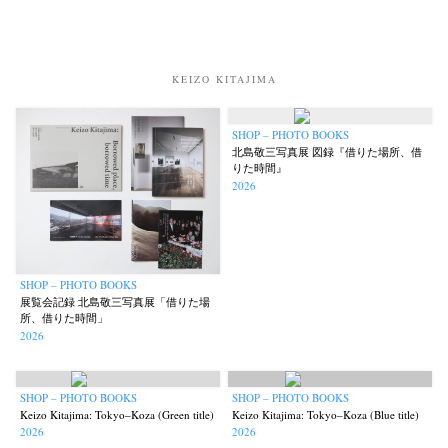
KEIZO KITAJIMA
SHOP – PHOTO BOOKS
北島敬三写真展 図録『借りた場所、借
りた時間』
2026
SHOP – PHOTO BOOKS
展覧会記録 北島敬三写真展「借りた場
所、借りた時間」
2026
SHOP – PHOTO BOOKS
SHOP – PHOTO BOOKS
Keizo Kitajima: Tokyo–Koza (Green title)
Keizo Kitajima: Tokyo–Koza (Blue title)
News
Exhibition
Members
Workshop
Documents
Contact
About
Shop
2026
2026