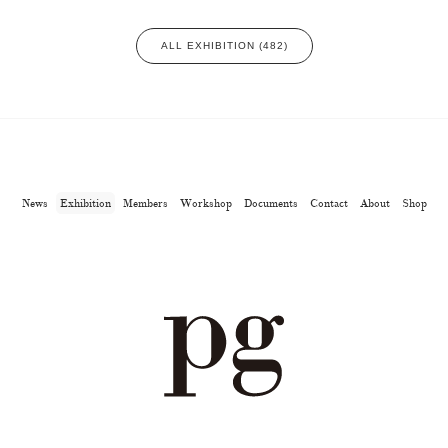
ALL EXHIBITION (482)
News
Exhibition
Members
Workshop
Documents
Contact
About
Shop