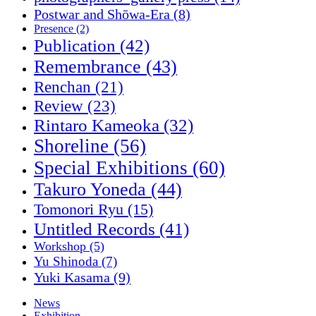
Postwar and Shōwa-Era
(8)
Presence
(2)
Publication
(42)
Remembrance
(43)
Renchan
(21)
Review
(23)
Rintaro Kameoka
(32)
Shoreline
(56)
Special Exhibitions
(60)
Takuro Yoneda
(44)
Tomonori Ryu
(15)
Untitled Records
(41)
Workshop
(5)
Yu Shinoda
(7)
Yuki Kasama
(9)
News
Exhibition