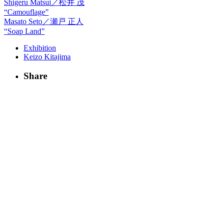
Shigeru Matsui／松井 茂
“Camouflage”
Masato Seto／瀬戸 正人
“Soap Land”
Exhibition
Keizo Kitajima
Share