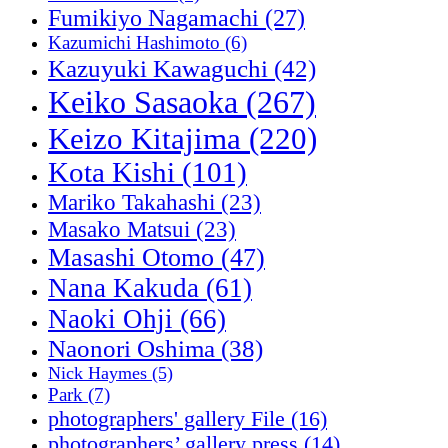
Fumikiyo Nagamachi
(27)
Kazumichi Hashimoto
(6)
Kazuyuki Kawaguchi
(42)
Keiko Sasaoka
(267)
Keizo Kitajima
(220)
Kota Kishi
(101)
Mariko Takahashi
(23)
Masako Matsui
(23)
Masashi Otomo
(47)
Nana Kakuda
(61)
Naoki Ohji
(66)
Naonori Oshima
(38)
Nick Haymes
(5)
Park
(7)
photographers' gallery File
(16)
photographers’ gallery press
(14)