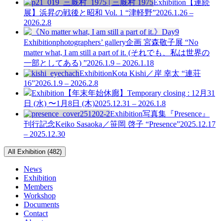
Exhibition
【連続
展】浜昇の戦後と昭和 Vol. 1
“津軽野”
2026.1.26 –
2026.2.8
Exhibition
photographers’ gallery企画
宮森敬子展 “No
matter what, I am still a part of it. (それでも、私は世界の
一部としてある) ”
2026.1.9 – 2026.1.18
Exhibition
Kota Kishi／岸 幸太 “連荘
16”
2026.1.9 – 2026.2.8
Exhibition
【年末年始休廊】Temporary closing : 12月31
日 (水) 〜1月8日 (木)
2025.12.31 – 2026.1.8
Exhibition
写真集『Presence』
刊行記念
Keiko Sasaoka／笹岡 啓子 “Presence”
2025.12.17
– 2025.12.30
All Exhibition (482)
News
Exhibition
Members
Workshop
Documents
Contact