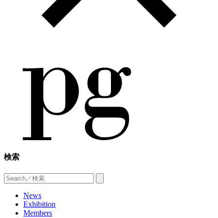
検索
News
Exhibition
Members