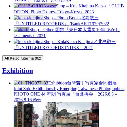
Shop – Kula
Kitajima Keizo 『CLUB
ORION: Photo Express Tokyo-Koza』
2023
Shop – Photo Books
北島敬三
「UNTITLED RECORDS」 (BankART1929)
2022
Shop – Others
図録『東日本大震災10年 あかし
testaments』
2021
Shop – Kula
Keizo Kitajima／北島敬三
「UNTITLED RECORDS INDEX」
2021
All Keizo Kitajima (82)
Exhibition
Exhibition
台湾若手写真家合同個展
Joint Solo Exhibitions by Emerging Taiwanese Photographers
PHOTO ONE
林 軒朗 写真展「台北再会」
2026.8.3 –
2026.8.16
New