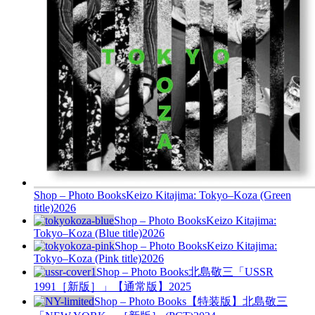
Shop – Photo Books
Keizo Kitajima: Tokyo–Koza (Green
title)
2026
Shop – Photo Books
Keizo Kitajima:
Tokyo–Koza (Blue title)
2026
Shop – Photo Books
Keizo Kitajima:
Tokyo–Koza (Pink title)
2026
Shop – Photo Books
北島敬三「USSR
1991［新版］」【通常版】
2025
Shop – Photo Books
【特装版】北島敬三