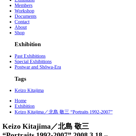
Members
Workshop
Documents
Contact
About
Shop
Exhibition
Past Exhibitions
Special Exhibitions
Postwar and Shōwa-Era
Tags
Keizo Kitajima
Home
Exhibition
Keizo Kitajima／北島 敬三 “Portraits 1992-2007”
Keizo Kitajima／北島 敬三
“Portraits 1992-2007”
2008.3.18 –