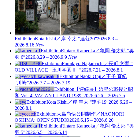
Exhibition
Kota Kishi／岸 幸太 “連荘20”
2026.8.3 –
2026.8.16
New
Exhibition
Rintaro Kameoka／亀岡 倫太郎 “奥
羽 6”
2026.8.29 – 2026.9.9
New
Exhibition
Fumikiyo Nagamachi／長町 文聖 “
OLD VILLAGE −玉川学園Ⅱ−”
2026.7.21 – 2026.8.1
Exhibition
Naoki Ohji／王子 直紀
“川崎”
2026.7.7 – 2026.7.19
Exhibition
【連続展】浜昇の戦後と昭
和 Vol. 4
“VACANT LAND 1989”
2026.6.26 – 2026.7.5
Exhibition
Kota Kishi／岸 幸太 “連荘19”
2026.6.26 –
2026.8.1
Exhibition
大島尚悟公開制作／NAONORI
OSHIMA: OPEN STUDIO
2026.6.15 – 2026.6.20
Exhibition
Rintaro Kameoka／亀岡 倫太郎 “奥
羽 5”
2026.6.5 – 2026.6.14