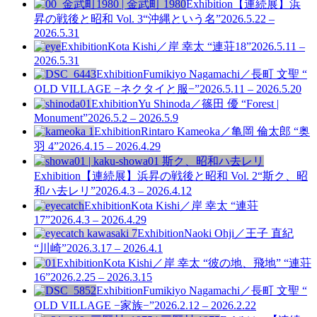
Exhibition
【連続展】浜
昇の戦後と昭和 Vol. 3
“沖縄という名”
2026.5.22 –
2026.5.31
Exhibition
Kota Kishi／岸 幸太 “連荘18”
2026.5.11 –
2026.5.31
Exhibition
Fumikiyo Nagamachi／長町 文聖 “
OLD VILLAGE −ネクタイと服−”
2026.5.11 – 2026.5.20
Exhibition
Yu Shinoda／篠田 優 “Forest |
Monument”
2026.5.2 – 2026.5.9
Exhibition
Rintaro Kameoka／亀岡 倫太郎 “奥
羽 4”
2026.4.15 – 2026.4.29
Exhibition
【連続展】浜昇の戦後と昭和 Vol. 2
“斯ク、昭
和ハ去レリ”
2026.4.3 – 2026.4.12
Exhibition
Kota Kishi／岸 幸太 “連荘
17”
2026.4.3 – 2026.4.29
Exhibition
Naoki Ohji／王子 直紀
“川崎”
2026.3.17 – 2026.4.1
Exhibition
Kota Kishi／岸 幸太 “彼の地、飛地” “連荘
16”
2026.2.25 – 2026.3.15
Exhibition
Fumikiyo Nagamachi／長町 文聖 “
OLD VILLAGE −家族−”
2026.2.12 – 2026.2.22