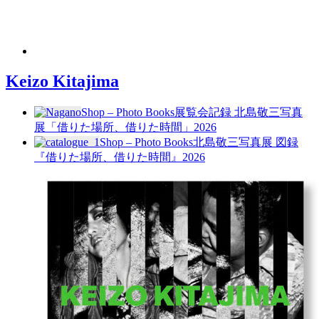
Keizo Kitajima
Shop – Photo Books
展覧会記録 北島敬三写真
展「借りた場所、借りた時間」
2026
Shop – Photo Books
北島敬三写真展 図録
『借りた場所、借りた時間』
2026