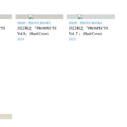
SHOP – PHOTO BOOKS
SHOP – PHOTO BOOKS
TS
川口和之 『PROSPECTS
川口和之 『PROSPECTS
Vol.8』 (Hard Cover)
Vol.７』 (Hard Cover)
2024
2023
itajima
Kota Kishi
Mariko Takahashi
(220)
(101)
(23)
phers' gallery File
photographers’ gallery press
(16)
(14)
eline
Special Exhibitions
Takuro Yoneda
(56)
(60)
(44)
ma
(9)