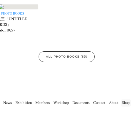
– PHOTO BOOKS
三「UNTITLED
ORDS」
ART1929)
ALL PHOTO BOOKS (85)
News
Exhibition
Members
Workshop
Documents
Contact
About
Shop