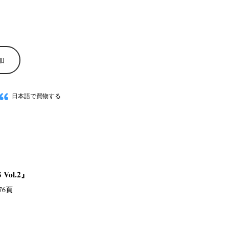
加
日本語で買物する
Vol.2』
76頁