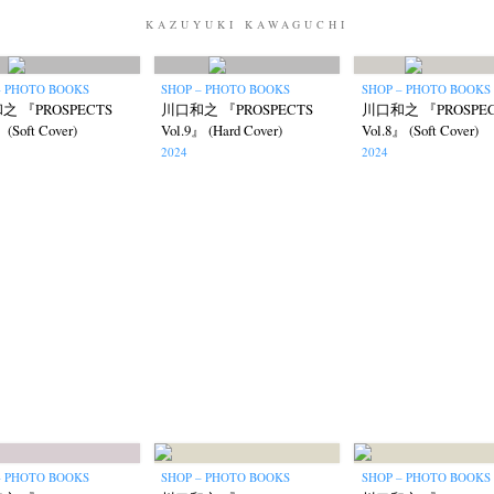
KAZUYUKI KAWAGUCHI
– PHOTO BOOKS
SHOP – PHOTO BOOKS
SHOP – PHOTO BOOKS
之 『PROSPECTS
川口和之 『PROSPECTS
川口和之 『PROSPEC
News
Exhibition
Members
Workshop
Documents
Contact
About
Shop
 (Soft Cover)
Vol.9』 (Hard Cover)
Vol.8』 (Soft Cover)
2024
2024
Terms & Privacy Policy
Bookstores
Newsletter
umichi Hashimoto
Kazuyuki Kawaguchi
Keiko Sasaoka
Keizo K
(6)
(42)
(267)
a
Naoki Ohji
Naonori Oshima
Nick Haymes
Park
photogra
(61)
(66)
(38)
(5)
(7)
Remembrance
Renchan
Review
Rintaro Kameoka
Shor
(42)
(43)
(21)
(23)
(32)
onori Ryu
Untitled Records
Workshop
Yu Shinoda
Yuki Kasa
(15)
(41)
(5)
(7)
– PHOTO BOOKS
SHOP – PHOTO BOOKS
SHOP – PHOTO BOOKS