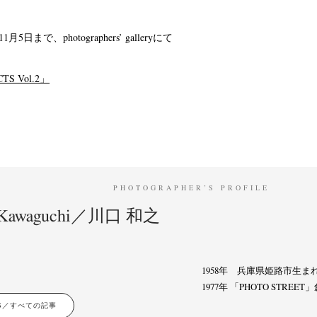
1月5日まで、photographers’ galleryにて
S Vol.2」
PHOTOGRAPHER’S PROFILE
i Kawaguchi／川口 和之
1958年 兵庫県姫路市生ま
1977年 「PHOTO STRE
LES／すべての記事