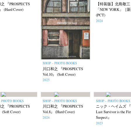
之 『PROSPECTS
【特装版】北島敬三
』 (Hard Cover)
「NEW YORK」［
(PCT)
2024
SHOP – PHOTO BOOKS
川口和之 『PROSPECTS
Vol.10』 (Soft Cover)
2025
– PHOTO BOOKS
SHOP – PHOTO BOOKS
SHOP – PHOTO BOOKS
之 『PROSPECTS
川口和之 『PROSPECTS
ニック・ヘイムズ 『T
 (Soft Cover)
Vol.8』 (Hard Cover)
Last Survivor is the Fir
Suspect』
2024
2023