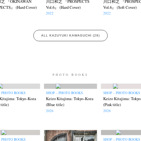
之 『OKINAWAN
川口和之 『PROSPECTS
川口和之 『PROSPEC
ECTS』 (Hard Cover)
Vol.6』 (Hard Cover)
Vol.6』 (Soft Cover)
2022
2022
ALL KAZUYUKI KAWAGUCHI (29)
PHOTO BOOKS
– PHOTO BOOKS
SHOP – PHOTO BOOKS
SHOP – PHOTO BOOKS
Kitajima: Tokyo–Koza
Keizo Kitajima: Tokyo–Koza
Keizo Kitajima: Toky
title)
(Blue title)
(Pink title)
2026
2026
– PHOTO BOOKS
SHOP – PHOTO BOOKS