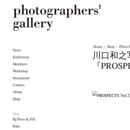
Home
Shop
Photo 
News
川口和之
Exhibition
『PROSPE
Members
Workshop
Documents
Contact
About
Shop
Shop
Pg Press & File
Kula