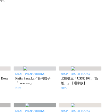
TS
SHOP – PHOTO BOOKS
SHOP – PHOTO BOOKS
o–Koza
Keiko Sasaoka／笹岡啓子
北島敬三「USSR 1991［新
「Presence」
版］」【通常版】
2025
2025
SHOP – PHOTO BOOKS
SHOP – PHOTO BOOKS