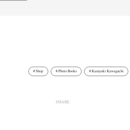
Shop
Photo Books
Kazuyuki Kawaguchi
SHARE