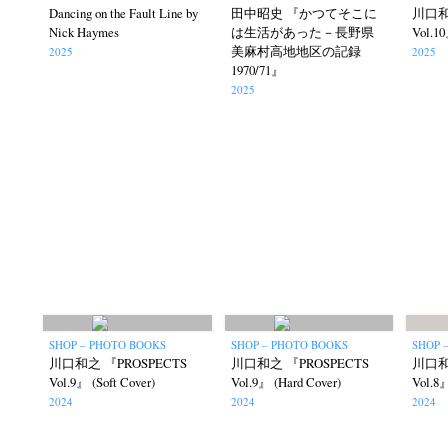
Dancing on the Fault Line by
田中昭史 『かつてそこに
川口和
Nick Haymes
は生活があった－長野県
Vol.10
美麻村高地地区の記録
2025
2025
1970/71』
2025
SHOP – PHOTO BOOKS
SHOP – PHOTO BOOKS
SHOP 
川口和之 『PROSPECTS
川口和之 『PROSPECTS
川口和
Vol.9』 (Soft Cover)
Vol.9』 (Hard Cover)
Vol.8』
2024
2024
2024