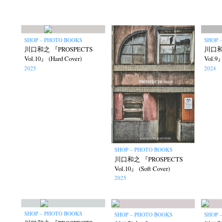
SHOP – PHOTO BOOKS
SHOP 
川口和之 『PROSPECTS
川口和
Vol.10』 (Hard Cover)
Vol.9』
2025
2024
Akifumi Tanaka
Fumikiyo Nagamachi
Kaz
(7)
(27)
SHOP – PHOTO BOOKS
Masako Matsui
Masashi Otomo
Nana Kakud
川口和之 『PROSPECTS
(23)
(47)
Vol.10』 (Soft Cover)
Postwar and Shōwa-Era
Presence
Publication
(8)
(2)
2025
Tom
SHOP – PHOTO BOOKS
SHOP – PHOTO BOOKS
SHOP 