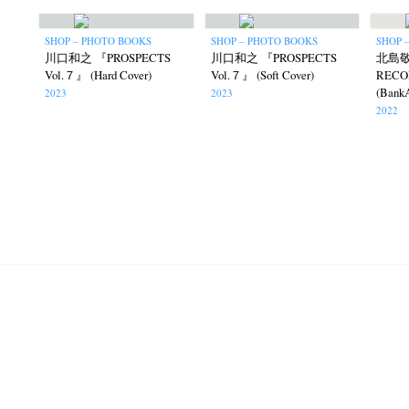
SHOP – PHOTO BOOKS
SHOP – PHOTO BOOKS
SHOP 
川口和之 『PROSPECTS
川口和之 『PROSPECTS
北島敬
Vol.７』 (Hard Cover)
Vol.７』 (Soft Cover)
REC
(Bank
2023
2023
2022