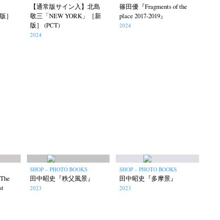
【通常版サイン入】北島
篠田優『Fragments of the
新版］
敬三「NEW YORK」［新
place 2017-2019』
版］ (PCT)
2024
2024
SHOP – PHOTO BOOKS
SHOP – PHOTO BOOKS
he
田中昭史『秩父風景』
田中昭史『多摩景』
st
2023
2023