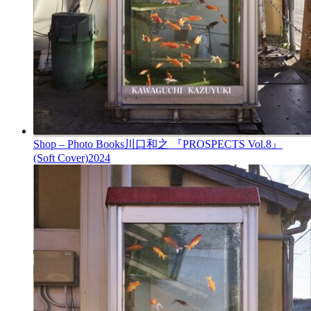
Shop – Photo Books
川口和之 『PROSPECTS Vol.8』
(Soft Cover)
2024