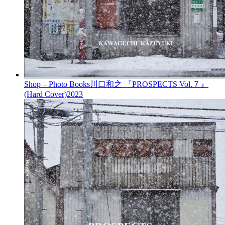
Shop – Photo Books
川口和之 『PROSPECTS Vol.７』
(Hard Cover)
2023