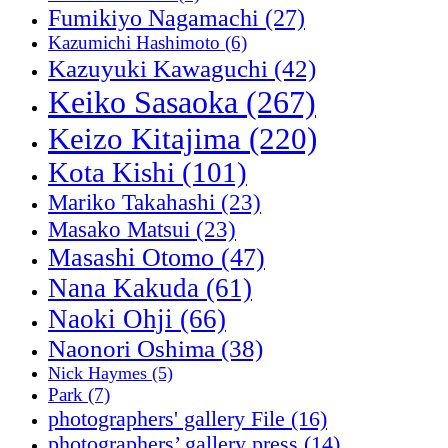
Fumikiyo Nagamachi
(27)
Kazumichi Hashimoto
(6)
Kazuyuki Kawaguchi
(42)
Keiko Sasaoka
(267)
Keizo Kitajima
(220)
Kota Kishi
(101)
Mariko Takahashi
(23)
Masako Matsui
(23)
Masashi Otomo
(47)
Nana Kakuda
(61)
Naoki Ohji
(66)
Naonori Oshima
(38)
Nick Haymes
(5)
Park
(7)
photographers' gallery File
(16)
photographers’ gallery press
(14)