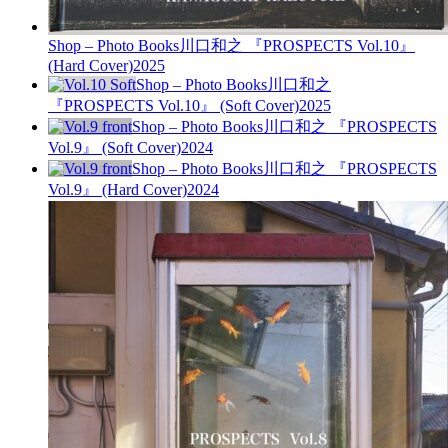
Shop – Photo Books
川口和之 『PROSPECTS Vol.10』
(Hard Cover)
2025
Shop – Photo Books
川口和之
『PROSPECTS Vol.10』 (Soft Cover)
2025
Shop – Photo Books
川口和之 『PROSPECTS
Vol.9』 (Soft Cover)
2024
Shop – Photo Books
川口和之 『PROSPECTS
Vol.9』 (Hard Cover)
2024