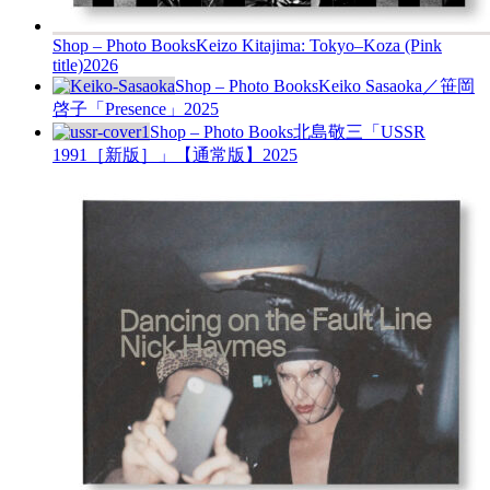
Shop – Photo Books
Keizo Kitajima: Tokyo–Koza (Pink
title)
2026
Shop – Photo Books
Keiko Sasaoka／笹岡
啓子「Presence」
2025
Shop – Photo Books
北島敬三「USSR
1991［新版］」【通常版】
2025