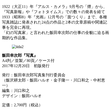
1922（大正11）年『アルス・カメラ』9月号の「煙」から、
『写真新報』や『フォトタイムス』での数々の発表を経て
1933（昭和8）年『光画』12月号の「面つくり」まで、各種
写真雑誌に発表された24点の作品と2本の文章原稿や関連記
事を完全に再現。
「幻の写真家」と言われた飯田幸次郎の仕事の全貌に迫る画
期的な作品集。
飯田幸次郎『写真』
A4判／並製／80頁／ケース付
2017年12月20日 初版発行
発行：飯田幸次郎写真集刊行委員会
（飯沢耕太郎・飯田ハルオ・金子隆一・川口和之・中村恵
一）
編集：川口和之
デザイン：飯田ハルオ
定価：2,700円（税込）