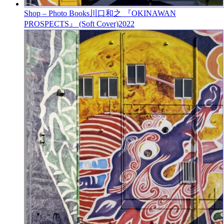
Shop – Photo Books
川口和之 『OKINAWAN
PROSPECTS』 (Soft Cover)
2022