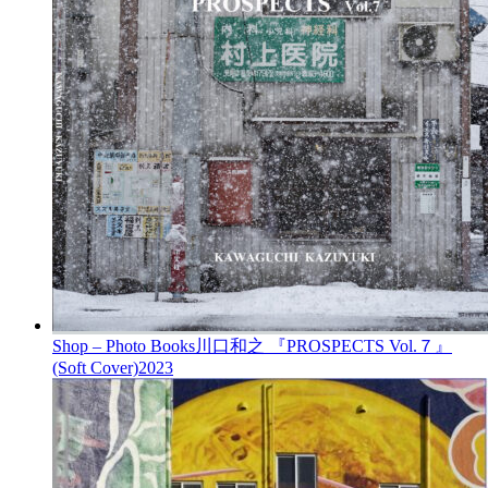
Shop – Photo Books
川口和之 『PROSPECTS Vol.７』
(Soft Cover)
2023