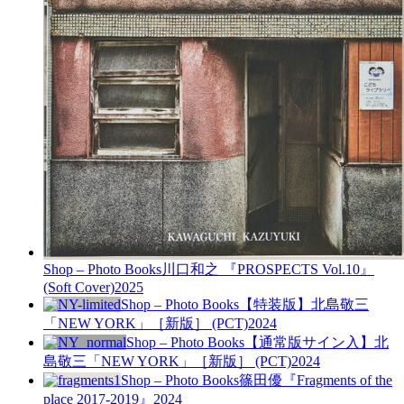
Shop – Photo Books
川口和之 『PROSPECTS Vol.10』
(Soft Cover)
2025
Shop – Photo Books
【特装版】北島敬三
「NEW YORK」［新版］ (PCT)
2024
Shop – Photo Books
【通常版サイン入】北
島敬三「NEW YORK」［新版］ (PCT)
2024
Shop – Photo Books
篠田優『Fragments of the
place 2017-2019』
2024