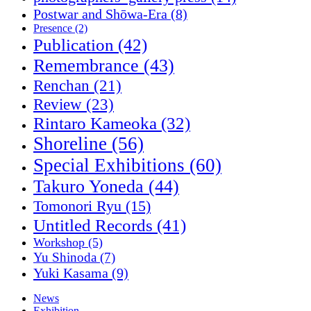
Postwar and Shōwa-Era
(8)
Presence
(2)
Publication
(42)
Remembrance
(43)
Renchan
(21)
Review
(23)
Rintaro Kameoka
(32)
Shoreline
(56)
Special Exhibitions
(60)
Takuro Yoneda
(44)
Tomonori Ryu
(15)
Untitled Records
(41)
Workshop
(5)
Yu Shinoda
(7)
Yuki Kasama
(9)
News
Exhibition