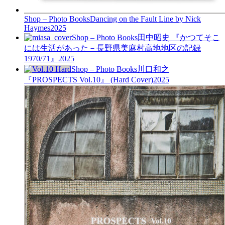
Shop – Photo Books
Dancing on the Fault Line by Nick
Haymes
2025
Shop – Photo Books
田中昭史 『かつてそこ
には生活があった－長野県美麻村高地地区の記録
1970/71』
2025
Shop – Photo Books
川口和之
『PROSPECTS Vol.10』 (Hard Cover)
2025