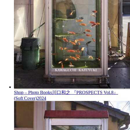
Shop – Photo Books
川口和之 『PROSPECTS Vol.8』
(Soft Cover)
2024