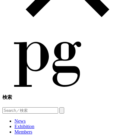
検索
News
Exhibition
Members