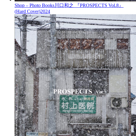
Shop – Photo Books
川口和之 『PROSPECTS Vol.8』
(Hard Cover)
2024