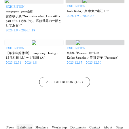
EXHIBITION
EXHIBITION
Kota Kishi／岸 幸太 “連荘 16”
photographers’ gallery企画
2026.1.9 – 2026.2.8
宮森敬子展 “No matter what, I am still a
part of it. (それでも、私は世界の一部と
してある) ”
2026.1.9 – 2026.1.18
EXHIBITION
EXHIBITION
【年末年始休廊】Temporary closing :
写真集『Presence』刊行記念
12月31日 (水) 〜1月8日 (木)
Keiko Sasaoka／笹岡 啓子 “Presence”
2025.12.31 – 2026.1.8
2025.12.17 – 2025.12.30
ALL EXHIBITION (482)
News
Exhibition
Members
Workshop
Documents
Contact
About
Shop