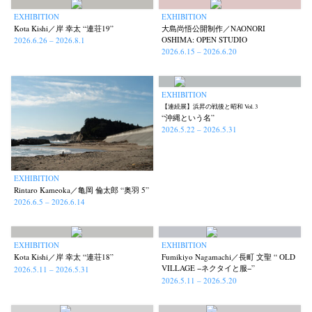
EXHIBITION
EXHIBITION
Kota Kishi／岸 幸太 “連荘19”
大島尚悟公開制作／NAONORI
OSHIMA: OPEN STUDIO
2026.6.26 – 2026.8.1
2026.6.15 – 2026.6.20
EXHIBITION
【連続展】浜昇の戦後と昭和 Vol. 3
“沖縄という名”
2026.5.22 – 2026.5.31
EXHIBITION
Rintaro Kameoka／亀岡 倫太郎 “奥羽 5”
2026.6.5 – 2026.6.14
EXHIBITION
EXHIBITION
Kota Kishi／岸 幸太 “連荘18”
Fumikiyo Nagamachi／長町 文聖 “ OLD
VILLAGE −ネクタイと服−”
2026.5.11 – 2026.5.31
2026.5.11 – 2026.5.20