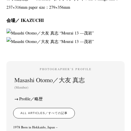
237×316mm paper size：279×356mm
会場／ IKAZUCHI
PHOTOGRAPHER’S PROFILE
Masashi Otomo／大友 真志
(Member)
Profile／略歴
ALL ARTICLES／すべての記事
1978 Born in Hokkaido, Japan –