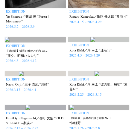
EXHIBITION
EXHIBITION
Yu Shinoda／篠田 優 “Forest |
Rintaro Kameoka／亀岡 倫太郎 “奥羽 4”
Monument”
2026.4.15 – 2026.4.29
2026.5.2 – 2026.5.9
EXHIBITION
EXHIBITION
Kota Kishi／岸 幸太 “連荘17”
【連続展】浜昇の戦後と昭和 Vol. 2
2026.4.3 – 2026.4.29
“斯ク、昭和ハ去レリ”
2026.4.3 – 2026.4.12
EXHIBITION
EXHIBITION
Naoki Ohji／王子 直紀 “川崎”
Kota Kishi／岸 幸太 “彼の地、飛地” “連
荘16”
2026.3.17 – 2026.4.1
2026.2.25 – 2026.3.15
EXHIBITION
EXHIBITION
Fumikiyo Nagamachi／長町 文聖 “ OLD
【連続展】浜昇の戦後と昭和 Vol. 1
VILLAGE −家族−”
“津軽野”
2026.2.12 – 2026.2.22
2026.1.26 – 2026.2.8