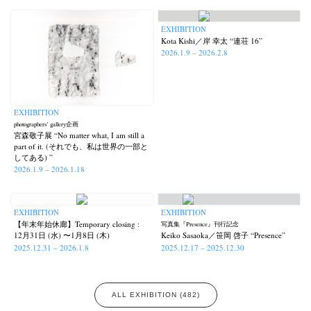
EXHIBITION
Kota Kishi／岸 幸太 “連荘 16”
2026.1.9 – 2026.2.8
EXHIBITION
photographers’ gallery企画
宮森敬子展 “No matter what, I am still a
part of it. (それでも、私は世界の一部と
してある) ”
2026.1.9 – 2026.1.18
EXHIBITION
EXHIBITION
【年末年始休廊】Temporary closing :
写真集『Presence』刊行記念
12月31日 (水) 〜1月8日 (木)
Keiko Sasaoka／笹岡 啓子 “Presence”
2025.12.31 – 2026.1.8
2025.12.17 – 2025.12.30
ALL EXHIBITION (482)