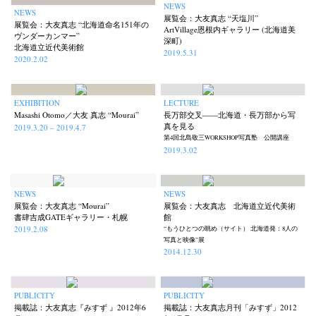
NEWS
NEWS
展覧会：大友真志 “天塩川”
展覧会：大友真志 “北海道命名151年の
ArtVillage恩根内ギャラリー (北海道美
ヴンダーカンマー”
深町)
北海道立近代美術館
2019.5.31
2020.2.02
EXHIBITION
LECTURE
Masashi Otomo／大友 真志 “Mourai”
長万部交叉——北海道・長万部から写
真を見る
2019.3.20 – 2019.4.7
第4回北島敬三WORKSHOP写真塾 公開講座
2019.3.02
NEWS
NEWS
展覧会：大友真志 “Mourai”
展覧会：大友真志 北海道立近代美術
書肆吉成GATEギャラリー・札幌
館
2019.2.08
“もうひとつの眺め（サイト） 北海道発：8人の
写真と映像”展
2014.12.30
News
Exhibition
Members
Workshop
Documents
Contact
About
Shop
PUBLICITY
PUBLICITY
Terms & Privacy Policy
Bookstores
Newsletter
掲載誌：大友真志『みすず 』2012年6
掲載誌：大友真志月刊「みすず」2012