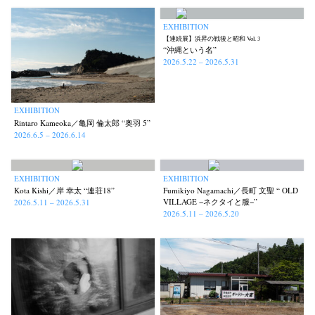
EXHIBITION
【連続展】浜昇の戦後と昭和 Vol. 3
“沖縄という名”
2026.5.22 – 2026.5.31
EXHIBITION
Rintaro Kameoka／亀岡 倫太郎 “奥羽 5”
2026.6.5 – 2026.6.14
EXHIBITION
EXHIBITION
Kota Kishi／岸 幸太 “連荘18”
Fumikiyo Nagamachi／長町 文聖 “ OLD
VILLAGE −ネクタイと服−”
2026.5.11 – 2026.5.31
2026.5.11 – 2026.5.20