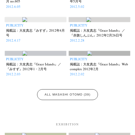
月 no.605
年5月号
2012.6.05
2012.5.02
PUBLICITY
PUBLICITY
Akifumi Tanaka
Fumikiyo Nagamachi
Kazumichi Hashimoto
(7)
(27)
(6)
掲載誌：大友真志『みすず』2012年4月
掲載誌：大友真志『Grace Islands』／
号
『赤旗しんぶん』2012年2月26日号
Kazuyuki Kawaguchi
Keiko Sasaoka
Keizo Kitajima
Kota Kishi
(42)
(267)
(220)
(101)
2012.4.17
2012.2.28
Mariko Takahashi
Masako Matsui
Masashi Otomo
Nana Kakuda
(23)
(23)
(47)
(61)
Naoki Ohji
Naonori Oshima
Nick Haymes
Park
(66)
(38)
(5)
(7)
PUBLICITY
PUBLICITY
photographers' gallery File
photographers’ gallery press
(16)
(14)
掲載誌：大友真志『Grace Islands』／
掲載誌：大友真志『Grace Islands』Web
『みすず』2012年1・2月号
complex 2012年2月
Postwar and Shōwa-Era
Presence
Publication
Remembrance
(8)
(2)
(42)
(43)
2012.2.03
2012.2.02
Renchan
Review
Rintaro Kameoka
Shoreline
Special Exhibitions
(21)
(23)
(32)
(56)
(60)
Takuro Yoneda
Tomonori Ryu
Untitled Records
Workshop
(44)
(15)
(41)
(5)
Yu Shinoda
Yuki Kasama
(7)
(9)
ALL MASASHI OTOMO (39)
EXHIBITION