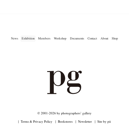
News
Exhibition
Members
Workshop
Documents
Contact
About
Shop
© 2001-2026 by photographers’ gallery
Terms & Privacy Policy
Bookstores
Newsletter
Site by pii