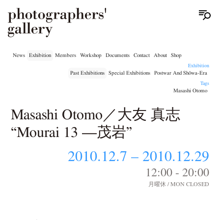
News
Exhibition
Members
Workshop
Documents
Contact
About
Shop
Exhibition
Past Exhibitions
Special Exhibitions
Postwar And Shōwa-Era
Tags
Masashi Otomo
Masashi Otomo／大友 真志
“Mourai 13 —茂岩”
2010.12.7 – 2010.12.29
12:00 - 20:00
月曜休 / MON CLOSED