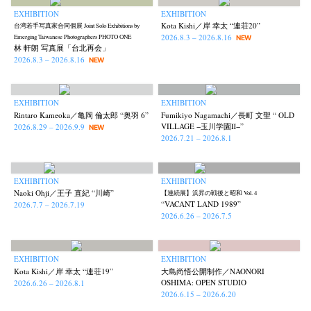
EXHIBITION
EXHIBITION
Kota Kishi／岸 幸太 “連荘20”
台湾若手写真家合同個展 Joint Solo Exhibitions by
2026.8.3 – 2026.8.16
Emerging Taiwanese Photographers PHOTO ONE
NEW
林 軒朗 写真展「台北再会」
2026.8.3 – 2026.8.16
NEW
EXHIBITION
EXHIBITION
Rintaro Kameoka／亀岡 倫太郎 “奥羽 6”
Fumikiyo Nagamachi／長町 文聖 “ OLD
VILLAGE −玉川学園Ⅱ−”
2026.8.29 – 2026.9.9
NEW
2026.7.21 – 2026.8.1
EXHIBITION
EXHIBITION
Naoki Ohji／王子 直紀 “川崎”
【連続展】浜昇の戦後と昭和 Vol. 4
“VACANT LAND 1989”
2026.7.7 – 2026.7.19
2026.6.26 – 2026.7.5
EXHIBITION
EXHIBITION
Kota Kishi／岸 幸太 “連荘19”
大島尚悟公開制作／NAONORI
OSHIMA: OPEN STUDIO
2026.6.26 – 2026.8.1
2026.6.15 – 2026.6.20