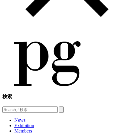
検索
News
Exhibition
Members