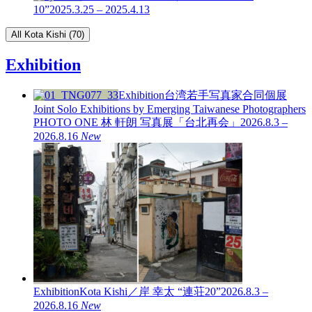
10”
2025.3.25 – 2025.4.13
All Kota Kishi (70)
Exhibition
Exhibition
台湾若手写真家合同個展
Joint Solo Exhibitions by Emerging Taiwanese Photographers
PHOTO ONE
林 軒朗 写真展「台北再会」
2026.8.3 –
2026.8.16
New
Exhibition
Kota Kishi／岸 幸太 “連荘20”
2026.8.3 –
2026.8.16
New