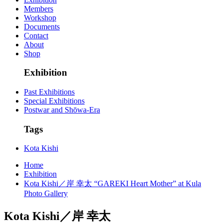
Members
Workshop
Documents
Contact
About
Shop
Exhibition
Past Exhibitions
Special Exhibitions
Postwar and Shōwa-Era
Tags
Kota Kishi
Home
Exhibition
Kota Kishi／岸 幸太 “GAREKI Heart Mother” at Kula
Photo Gallery
Kota Kishi／岸 幸太