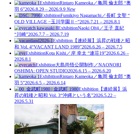
Exhibition
Rintaro Kameoka／亀岡 倫太郎 “奥
羽 6”
2026.8.29 – 2026.9.9
New
Exhibition
Fumikiyo Nagamachi／長町 文聖 “
OLD VILLAGE −玉川学園Ⅱ−”
2026.7.21 – 2026.8.1
Exhibition
Naoki Ohji／王子 直紀
“川崎”
2026.7.7 – 2026.7.19
Exhibition
【連続展】浜昇の戦後と昭
和 Vol. 4
“VACANT LAND 1989”
2026.6.26 – 2026.7.5
Exhibition
Kota Kishi／岸 幸太 “連荘19”
2026.6.26 –
2026.8.1
Exhibition
大島尚悟公開制作／NAONORI
OSHIMA: OPEN STUDIO
2026.6.15 – 2026.6.20
Exhibition
Rintaro Kameoka／亀岡 倫太郎 “奥
羽 5”
2026.6.5 – 2026.6.14
Exhibition
【連続展】浜
昇の戦後と昭和 Vol. 3
“沖縄という名”
2026.5.22 –
2026.5.31