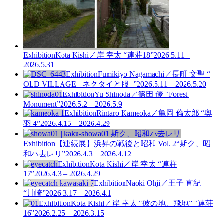
Exhibition
Kota Kishi／岸 幸太 “連荘18”
2026.5.11 –
2026.5.31
Exhibition
Fumikiyo Nagamachi／長町 文聖 “
OLD VILLAGE −ネクタイと服−”
2026.5.11 – 2026.5.20
Exhibition
Yu Shinoda／篠田 優 “Forest |
Monument”
2026.5.2 – 2026.5.9
Exhibition
Rintaro Kameoka／亀岡 倫太郎 “奥
羽 4”
2026.4.15 – 2026.4.29
Exhibition
【連続展】浜昇の戦後と昭和 Vol. 2
“斯ク、昭
和ハ去レリ”
2026.4.3 – 2026.4.12
Exhibition
Kota Kishi／岸 幸太 “連荘
17”
2026.4.3 – 2026.4.29
Exhibition
Naoki Ohji／王子 直紀
“川崎”
2026.3.17 – 2026.4.1
Exhibition
Kota Kishi／岸 幸太 “彼の地、飛地” “連荘
16”
2026.2.25 – 2026.3.15