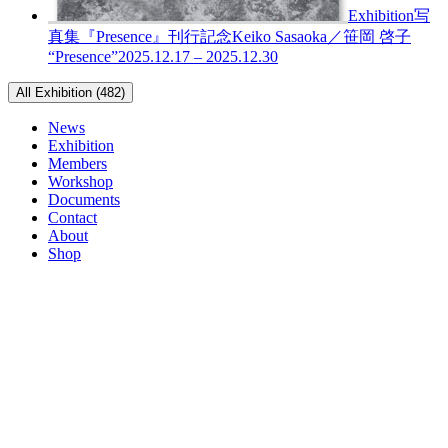
Exhibition
写
真集『Presence』刊行記念
Keiko Sasaoka／笹岡 啓子
“Presence”
2025.12.17 – 2025.12.30
All Exhibition (482)
News
Exhibition
Members
Workshop
Documents
Contact
About
Shop