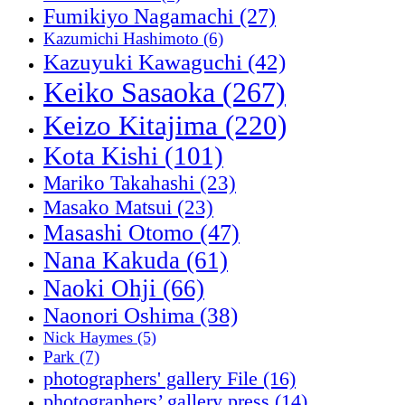
Fumikiyo Nagamachi
(27)
Kazumichi Hashimoto
(6)
Kazuyuki Kawaguchi
(42)
Keiko Sasaoka
(267)
Keizo Kitajima
(220)
Kota Kishi
(101)
Mariko Takahashi
(23)
Masako Matsui
(23)
Masashi Otomo
(47)
Nana Kakuda
(61)
Naoki Ohji
(66)
Naonori Oshima
(38)
Nick Haymes
(5)
Park
(7)
photographers' gallery File
(16)
photographers’ gallery press
(14)