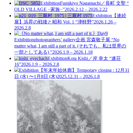
Exhibition
Fumikiyo Nagamachi／長町 文聖 “
OLD VILLAGE −家族−”
2026.2.12 – 2026.2.22
Exhibition
【連続
展】浜昇の戦後と昭和 Vol. 1
“津軽野”
2026.1.26 –
2026.2.8
Exhibition
photographers’ gallery企画
宮森敬子展 “No
matter what, I am still a part of it. (それでも、私は世界の
一部としてある) ”
2026.1.9 – 2026.1.18
Exhibition
Kota Kishi／岸 幸太 “連荘
16”
2026.1.9 – 2026.2.8
Exhibition
【年末年始休廊】Temporary closing : 12月31
日 (水) 〜1月8日 (木)
2025.12.31 – 2026.1.8