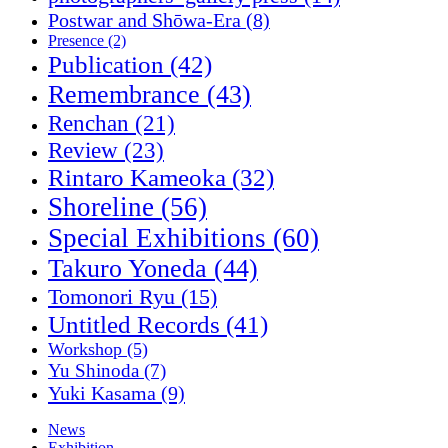
Postwar and Shōwa-Era
(8)
Presence
(2)
Publication
(42)
Remembrance
(43)
Renchan
(21)
Review
(23)
Rintaro Kameoka
(32)
Shoreline
(56)
Special Exhibitions
(60)
Takuro Yoneda
(44)
Tomonori Ryu
(15)
Untitled Records
(41)
Workshop
(5)
Yu Shinoda
(7)
Yuki Kasama
(9)
News
Exhibition