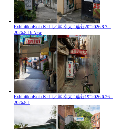
Exhibition
Kota Kishi／岸 幸太 “連荘20”
2026.8.3 –
2026.8.16
New
Exhibition
Kota Kishi／岸 幸太 “連荘19”
2026.6.26 –
2026.8.1