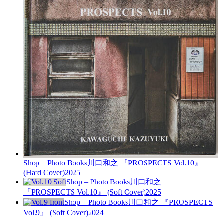
Shop – Photo Books
川口和之 『PROSPECTS Vol.10』
(Hard Cover)
2025
Shop – Photo Books
川口和之
『PROSPECTS Vol.10』 (Soft Cover)
2025
Shop – Photo Books
川口和之 『PROSPECTS
Vol.9』 (Soft Cover)
2024