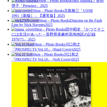
Shop – Photo Books
Keiko Sasaoka／笹岡
啓子「Presence」
2025
Shop – Photo Books
北島敬三「USSR
1991［新版］」【通常版】
2025
Shop – Photo Books
Dancing on the Fault
Line by Nick Haymes
2025
Shop – Photo Books
田中昭史 『かつてそこ
には生活があった－長野県美麻村高地地区の記録
1970/71』
2025
Shop – Photo Books
川口和之
『PROSPECTS Vol.10』 (Hard Cover)
2025
Shop – Photo Books
川口和之
『PROSPECTS Vol.10』 (Soft Cover)
2025