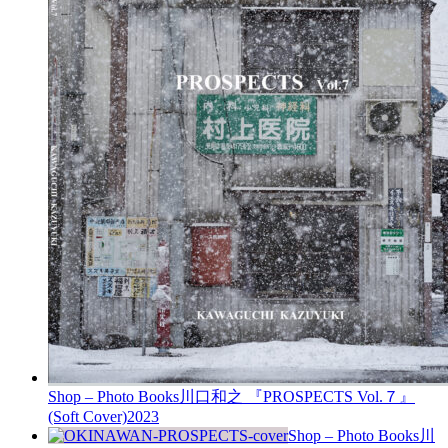
Shop – Photo Books
川口和之 『PROSPECTS Vol.７』
(Soft Cover)
2023
Shop – Photo Books
川