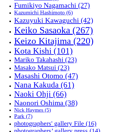
Fumikiyo Nagamachi
(27)
Kazumichi Hashimoto
(6)
Kazuyuki Kawaguchi
(42)
Keiko Sasaoka
(267)
Keizo Kitajima
(220)
Kota Kishi
(101)
Mariko Takahashi
(23)
Masako Matsui
(23)
Masashi Otomo
(47)
Nana Kakuda
(61)
Naoki Ohji
(66)
Naonori Oshima
(38)
Nick Haymes
(5)
Park
(7)
photographers' gallery File
(16)
photographers’ gallery press
(14)