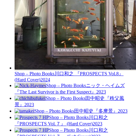
Shop – Photo Books
川口和之 『PROSPECTS Vol.8』
(Hard Cover)
2024
Shop – Photo Books
ニック・ヘイムズ
『The Last Survivor is the First Suspect』
2023
Shop – Photo Books
田中昭史『秩父風
景』
2023
Shop – Photo Books
田中昭史『多摩景』
2023
Shop – Photo Books
川口和之
『PROSPECTS Vol.７』 (Hard Cover)
2023
Shop – Photo Books
川口和之