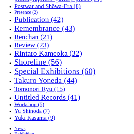
Postwar and Shōwa-Era
(8)
Presence
(2)
Publication
(42)
Remembrance
(43)
Renchan
(21)
Review
(23)
Rintaro Kameoka
(32)
Shoreline
(56)
Special Exhibitions
(60)
Takuro Yoneda
(44)
Tomonori Ryu
(15)
Untitled Records
(41)
Workshop
(5)
Yu Shinoda
(7)
Yuki Kasama
(9)
News
Exhibition