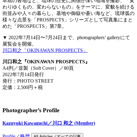
本島の各地など、琉球の歴史に関係が深い地域を撮影、「変
わりゆくもの、変わらないもの」をテーマに、変貌を続ける
街並みや人々の暮らし、基地や御嶽や蒼い海など、琉球弧の
様々な点景を「PROSPECTS」シリーズとして写真集にまと
めた「PROSPECTS」第7章。
▼ 2022年7月14日〜7月24日まで、photographers’ galleryにて
展覧会を開催。
川口和之「OKINAWAN PROSPECTS」
川口和之『OKINAWAN PROSPECTS』
A4判／並製（Soft Cover）／80頁
2022年7月14日発行
発行：PHOTO STREET
定価：2,500円＋税
Photographer’s Profile
Kazuyuki Kawaguchi／川口 和之
(Member)
Profile／略歴
All Articles／すべての記事