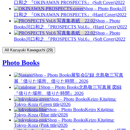
口和之 『OKINAWAN PROSPECTS』 (Soft Cover)
2022
Shop – Photo Books
川
口和之 『OKINAWAN PROSPECTS』 (Hard Cover)
2022
Shop – Photo
Books
川口和之 『PROSPECTS Vol.6』 (Hard Cover)
2022
Shop – Photo
Books
川口和之 『PROSPECTS Vol.6』 (Soft Cover)
2022
All Kazuyuki Kawaguchi (29)
Photo Books
Shop – Photo Books
展覧会記録 北島敬三写真
展「借りた場所、借りた時間」
2026
Shop – Photo Books
北島敬三写真展 図録
『借りた場所、借りた時間』
2026
Shop – Photo Books
Keizo Kitajima:
Tokyo–Koza (Green title)
2026
Shop – Photo Books
Keizo Kitajima:
Tokyo–Koza (Blue title)
2026
Shop – Photo Books
Keizo Kitajima:
Tokyo–Koza (Pink title)
2026