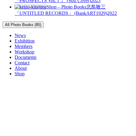
『PROSPECTS Vol.７』 (Soft Cover)
2023
Shop – Photo Books
北島敬三
「UNTITLED RECORDS」 (BankART1929)
2022
All Photo Books (85)
News
Exhibition
Members
Workshop
Documents
Contact
About
Shop