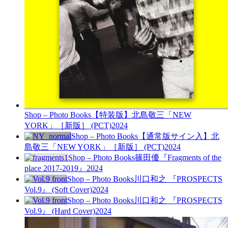
Shop – Photo Books
【特装版】北島敬三「NEW
YORK」［新版］ (PCT)
2024
Shop – Photo Books
【通常版サイン入】北
島敬三「NEW YORK」［新版］ (PCT)
2024
Shop – Photo Books
篠田優『Fragments of the
place 2017-2019』
2024
Shop – Photo Books
川口和之 『PROSPECTS
Vol.9』 (Soft Cover)
2024
Shop – Photo Books
川口和之 『PROSPECTS
Vol.9』 (Hard Cover)
2024