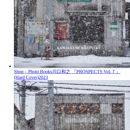
Shop – Photo Books
川口和之 『PROSPECTS Vol.７』
(Hard Cover)
2023