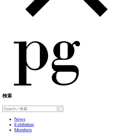
検索
News
Exhibition
Members