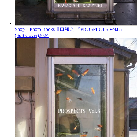
Shop – Photo Books
川口和之 『PROSPECTS Vol.8』
(Soft Cover)
2024