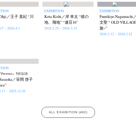
ITION
EXHIBITION
EXHIBITION
i Ohji／王子 直紀 “川
Kota Kishi／岸 幸太 “彼の
Fumikiyo Nagamac
地、飛地” “連荘16”
文聖 “ OLD VILLAG
族−”
.17 – 2026.4.1
2026.2.25 – 2026.3.15
2026.2.12 – 2026.2.22
ITION
Presence』刊行記念
o Sasaoka／笹岡 啓子
nce”
2.17 – 2025.12.30
ALL EXHIBITION (482)