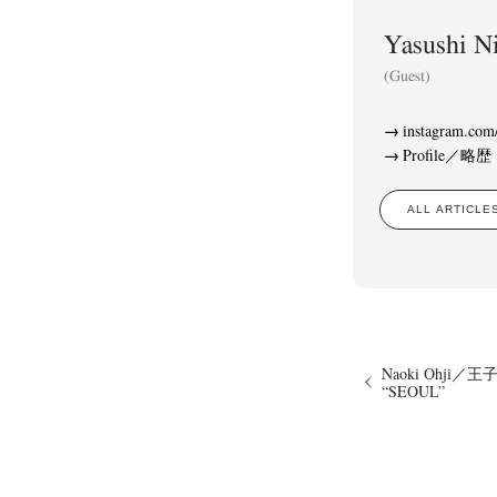
Yasushi
(Guest)
instagram.com
Profile／略歴
ALL ARTIC
Naoki Ohji／王
“SEOUL”