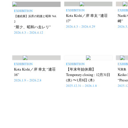
EXHIBITION
EXHIB
EXHIBITION
Kota Kishi／岸 幸太 “連荘
Naok
【連続展】浜昇の戦後と昭和 Vol.
17”
崎”
2
2026.4.3 – 2026.4.29
2026.3
“斯ク、昭和ハ去レリ”
2026.4.3 – 2026.4.12
EXHIBITION
EXHIBITION
EXHIB
Kota Kishi／岸 幸太 “連荘
【年末年始休廊】
写真集『
16”
Temporary closing : 12月31日
Keik
(水) 〜1月8日 (木)
“Prese
2026.1.9 – 2026.2.8
2025.12.31 – 2026.1.8
2025.1