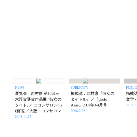
Akifumi Tanaka
Fumikiyo Nagamachi
Kaz
(7)
(27)
Masako Matsui
Masashi Otomo
Nana Kakud
(23)
(47)
Postwar and Shōwa-Era
Presence
Publication
(8)
(2)
Tom
NEWS
PUBLICITY
PUBLI
展覧会：西村康 第10回三
掲載誌：西村康『彼女の
掲載
木淳賞受賞作品展 “彼女の
タイトル』／『photo-
文学 vo
タイトル” ニコンサロンbis
stage』2008年3-4月号
2007.1
(新宿)／大阪ニコンサロン
2008.2.26
2008.11.25