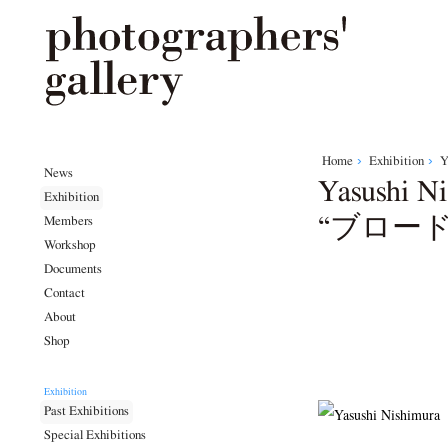
Home
Exhibition
Y
News
Yasushi 
Exhibition
“ブロー
Members
Workshop
Documents
Contact
About
Shop
Exhibition
Past Exhibitions
Special Exhibitions