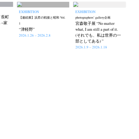
EXHIBITION
EXHIBITION
hi／長町
【連続展】浜昇の戦後と昭和 Vol.
photographers’ gallery企画
E −家
宮森敬子展 “No matter
1
“津軽野”
what, I am still a part of it.
(それでも、私は世界の一
2026.1.26 – 2026.2.8
部としてある) ”
2026.1.9 – 2026.1.18