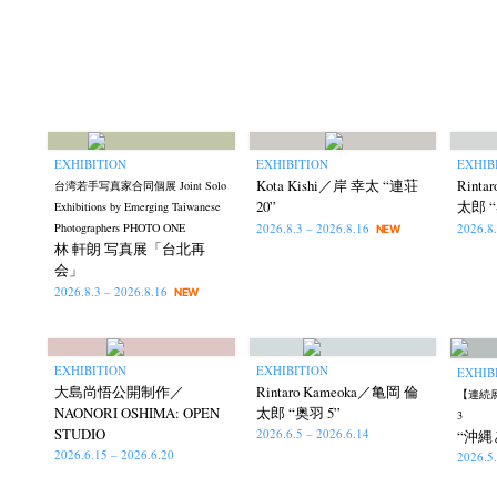
EXHIBITION
EXHIBITION
EXHIB
Kota Kishi／岸 幸太 “連荘
Rint
台湾若手写真家合同個展 Joint Solo
20”
太郎 “
Exhibitions by Emerging Taiwanese
2026.8.3 – 2026.8.16
2026.8
Photographers PHOTO ONE
NEW
林 軒朗 写真展「台北再
会」
2026.8.3 – 2026.8.16
NEW
EXHIBITION
EXHIBITION
EXHIB
大島尚悟公開制作／
Rintaro Kameoka／亀岡 倫
【連続展
NAONORI OSHIMA: OPEN
太郎 “奥羽 5”
3
STUDIO
2026.6.5 – 2026.6.14
“沖縄
2026.6.15 – 2026.6.20
2026.5