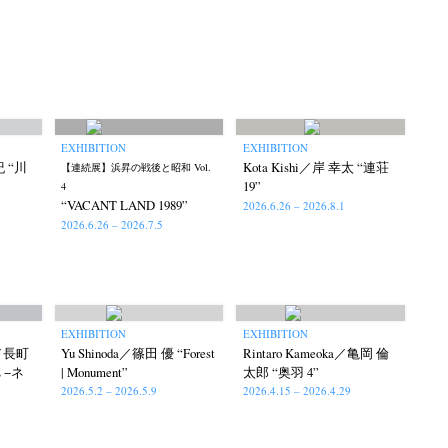
EXHIBITION
EXHIBITION
紀 “川
Kota Kishi／岸 幸太 “連荘
【連続展】浜昇の戦後と昭和 Vol.
19”
4
“VACANT LAND 1989”
2026.6.26 – 2026.8.1
2026.6.26 – 2026.7.5
EXHIBITION
EXHIBITION
hi／長町
Yu Shinoda／篠田 優 “Forest
Rintaro Kameoka／亀岡 倫
E −ネ
| Monument”
太郎 “奥羽 4”
2026.5.2 – 2026.5.9
2026.4.15 – 2026.4.29