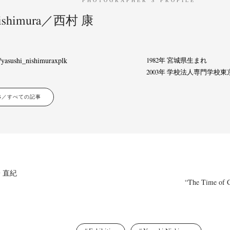
 Nishimura／西村 康
/yasushi_nishimuraxplk
1982年 宮城県生まれ
2003年 学校法人専門学校
LES／すべての記事
子 直紀
“The Time of C
News
Exhibition
Members
Workshop
Documents
Contact
About
Shop
Terms & Privacy Policy
Bookstores
Newsletter