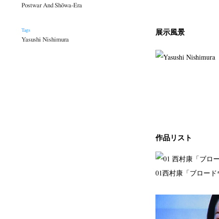
Postwar And Shōwa-Era
展示風景
Tags
Yasushi Nishimura
作品リスト
01
西村康「ブロード