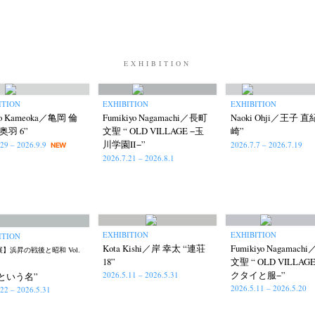
EXHIBITION
ITION
EXHIBITION
EXHIBITION
aro Kameoka／亀岡 倫
Fumikiyo Nagamachi／長町
Naoki Ohji／王子 直
奥羽 6”
文聖 “ OLD VILLAGE −玉
崎”
川学園Ⅱ−”
.29 – 2026.9.9
2026.7.7 – 2026.7.19
NEW
2026.7.21 – 2026.8.1
EXHIBITION
EXHIBITION
ITION
Kota Kishi／岸 幸太 “連荘
Fumikiyo Nagamac
】浜昇の戦後と昭和 Vol.
18”
文聖 “ OLD VILLAG
クタイと服−”
2026.5.11 – 2026.5.31
という名”
2026.5.11 – 2026.5.20
.22 – 2026.5.31