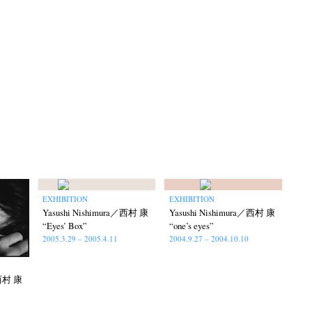
itajima
Kota Kishi
Mariko Takahashi
(220)
(101)
(23)
phers' gallery File
photographers’ gallery press
(16)
(14)
eline
Special Exhibitions
Takuro Yoneda
(56)
(60)
(44)
ma
(9)
EXHIBITION
EXHIBITION
Yasushi Nishimura／西村 康
Yasushi Nishimura／西村 康
“Eyes’ Box”
“one’s eyes”
2005.3.29 – 2005.4.11
2004.9.27 – 2004.10.10
／西村 康