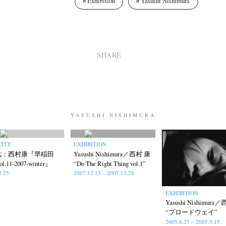
Exhibition
Yasushi Nishimura
SHARE
umichi Hashimoto
Kazuyuki Kawaguchi
Keiko Sasaoka
Keizo K
(6)
(42)
(267)
a
Naoki Ohji
Naonori Oshima
Nick Haymes
Park
photogra
(61)
(66)
(38)
(5)
(7)
Remembrance
Renchan
Review
Rintaro Kameoka
Shor
(42)
(43)
(21)
(23)
(32)
onori Ryu
Untitled Records
Workshop
Yu Shinoda
Yuki Kasa
(15)
(41)
(5)
(7)
YASUSHI NISHIMURA
CITY
EXHIBITION
誌：西村康『早稲田
Yasushi Nishimura／西村 康
l.11-2007-winter』
“Do The Right Thing vol.1”
2.25
2007.12.13 – 2007.12.26
EXHIBITION
Yasushi Nishimura
“ブロードウェイ”
2005.8.27 – 2005.9.15