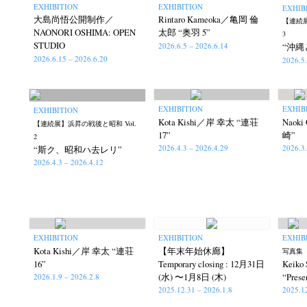
EXHIBITION
EXHIBITION
EXHIB
大島尚悟公開制作／
Rintaro Kameoka／亀岡 倫
【連続展
NAONORI OSHIMA: OPEN
太郎 “奥羽 5”
3
STUDIO
2026.6.5 – 2026.6.14
“沖縄
2026.6.15 – 2026.6.20
2026.5
EXHIBITION
EXHIB
EXHIBITION
Kota Kishi／岸 幸太 “連荘
Naok
【連続展】浜昇の戦後と昭和 Vol.
17”
崎”
2
2026.4.3 – 2026.4.29
2026.3
“斯ク、昭和ハ去レリ”
2026.4.3 – 2026.4.12
EXHIBITION
EXHIBITION
EXHIB
Kota Kishi／岸 幸太 “連荘
【年末年始休廊】
写真集『
16”
Temporary closing : 12月31日
Keik
(水) 〜1月8日 (木)
“Prese
2026.1.9 – 2026.2.8
2025.12.31 – 2026.1.8
2025.1