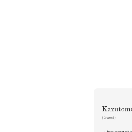
Kazuto
(Guest)
kazutomotashi