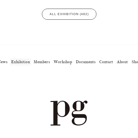
ALL EXHIBITION (482)
News
Exhibition
Members
Workshop
Documents
Contact
About
Sh