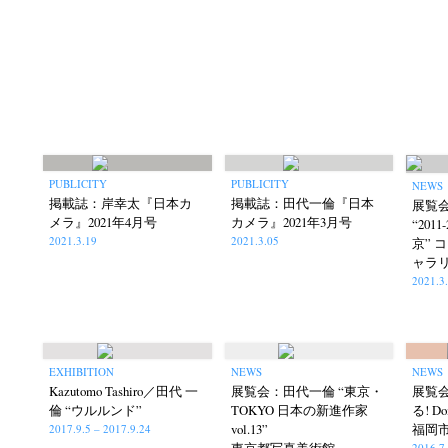
N
PUBLICITY
PUBLICITY
NEWS
掲載誌：岸幸太『日本カ
掲載誌：田代一倫『日本
展覧
Akifumi Tanaka
Fumikiyo Nagamachi
(7)
メラ』2021年4月号
カメラ』2021年3月号
“201
2021.3.19
2021.3.05
京” 
Mariko Takahashi
Masako Mats
(23)
ャラ
photographers' gallery File
photographers’ 
(16)
2021.3
Rintaro Kameoka
Shoreline
Special Exh
(32)
(56)
EXHIBITION
NEWS
NEWS
Kazutomo Tashiro／田代 一
展覧会：田代一倫 “東京・
展覧会
倫 “ウルルンド”
TOKYO 日本の新進作家
る! Doi
vol.13”
福岡
2017.9.5 – 2017.9.24
東京都写真美術館
2016.7