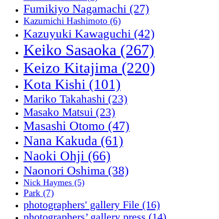
Fumikiyo Nagamachi
(27)
Kazumichi Hashimoto
(6)
Kazuyuki Kawaguchi
(42)
Keiko Sasaoka
(267)
Keizo Kitajima
(220)
Kota Kishi
(101)
Mariko Takahashi
(23)
Masako Matsui
(23)
Masashi Otomo
(47)
Nana Kakuda
(61)
Naoki Ohji
(66)
Naonori Oshima
(38)
Nick Haymes
(5)
Park
(7)
photographers' gallery File
(16)
photographers’ gallery press
(14)