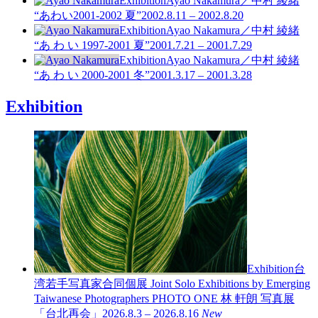
Exhibition
Ayao Nakamura／中村 綾緒
“あわい2001-2002 夏”
2002.8.11 – 2002.8.20
Exhibition
Ayao Nakamura／中村 綾緒
“あ わ い 1997-2001 夏”
2001.7.21 – 2001.7.29
Exhibition
Ayao Nakamura／中村 綾緒
“あ わ い 2000-2001 冬”
2001.3.17 – 2001.3.28
Exhibition
Exhibition
台
湾若手写真家合同個展 Joint Solo Exhibitions by Emerging
Taiwanese Photographers PHOTO ONE
林 軒朗 写真展
「台北再会」
2026.8.3 – 2026.8.16
New