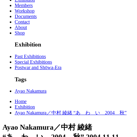
Members
Workshop
Documents
Contact
About
Shop
Exhibition
Past Exhibitions
Special Exhibitions
Postwar and Shōwa-Era
Tags
Ayao Nakamura
Home
Exhibition
Ayao Nakamura／中村 綾緒 “あ わ い 2004 秋”
Ayao Nakamura／中村 綾緒