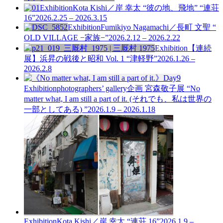
Exhibition
Kota Kishi／岸 幸太 “彼の地、飛地” “連荘
16”
2026.2.25 – 2026.3.15
Exhibition
Fumikiyo Nagamachi／長町 文聖 “
OLD VILLAGE −家族−”
2026.2.12 – 2026.2.22
Exhibition
【連続
展】浜昇の戦後と昭和 Vol. 1
“津軽野”
2026.1.26 –
2026.2.8
Exhibition
photographers’ gallery企画
宮森敬子展 “No
matter what, I am still a part of it. (それでも、私は世界の
一部としてある) ”
2026.1.9 – 2026.1.18
Exhibition
Kota Kishi／岸 幸太 “連荘 16”
2026.1.9 –