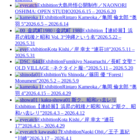
Exhibition
大島尚悟公開制作／NAONORI
OSHIMA: OPEN STUDIO
2026.6.15 – 2026.6.20
Exhibition
Rintaro Kameoka／亀岡 倫太郎 “奥
羽 5”
2026.6.5 – 2026.6.14
Exhibition
【連続展】浜
昇の戦後と昭和 Vol. 3
“沖縄という名”
2026.5.22 –
2026.5.31
Exhibition
Kota Kishi／岸 幸太 “連荘18”
2026.5.11 –
2026.5.31
Exhibition
Fumikiyo Nagamachi／長町 文聖 “
OLD VILLAGE −ネクタイと服−”
2026.5.11 – 2026.5.20
Exhibition
Yu Shinoda／篠田 優 “Forest |
Monument”
2026.5.2 – 2026.5.9
Exhibition
Rintaro Kameoka／亀岡 倫太郎 “奥
羽 4”
2026.4.15 – 2026.4.29
Exhibition
【連続展】浜昇の戦後と昭和 Vol. 2
“斯ク、昭
和ハ去レリ”
2026.4.3 – 2026.4.12
Exhibition
Kota Kishi／岸 幸太 “連荘
17”
2026.4.3 – 2026.4.29
Exhibition
Naoki Ohji／王子 直紀
“川崎”
2026.3.17 – 2026.4.1