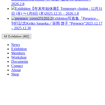
2026.2.8
Exhibition
【年末年始休廊】Temporary closing : 12月31
日 (水) 〜1月8日 (木)
2025.12.31 – 2026.1.8
Exhibition
写真集『Presence』
刊行記念
Keiko Sasaoka／笹岡 啓子 “Presence”
2025.12.17
– 2025.12.30
All Exhibition (482)
News
Exhibition
Members
Workshop
Documents
Contact
About
Shop