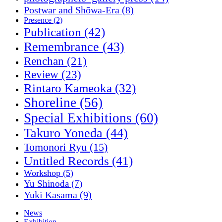
Postwar and Shōwa-Era
(8)
Presence
(2)
Publication
(42)
Remembrance
(43)
Renchan
(21)
Review
(23)
Rintaro Kameoka
(32)
Shoreline
(56)
Special Exhibitions
(60)
Takuro Yoneda
(44)
Tomonori Ryu
(15)
Untitled Records
(41)
Workshop
(5)
Yu Shinoda
(7)
Yuki Kasama
(9)
News
Exhibition