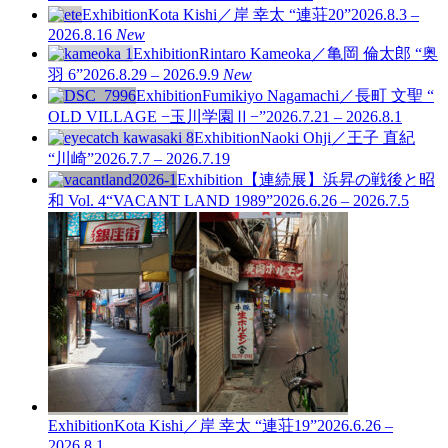
Exhibition
Kota Kishi／岸 幸太 “連荘20”
2026.8.3 –
2026.8.16
New
Exhibition
Rintaro Kameoka／亀岡 倫太郎 “奥
羽 6”
2026.8.29 – 2026.9.9
New
Exhibition
Fumikiyo Nagamachi／長町 文聖 “
OLD VILLAGE −玉川学園Ⅱ−”
2026.7.21 – 2026.8.1
Exhibition
Naoki Ohji／王子 直紀
“川崎”
2026.7.7 – 2026.7.19
Exhibition
【連続展】浜昇の戦後と昭
和 Vol. 4
“VACANT LAND 1989”
2026.6.26 – 2026.7.5
Exhibition
Kota Kishi／岸 幸太 “連荘19”
2026.6.26 –
2026.8.1