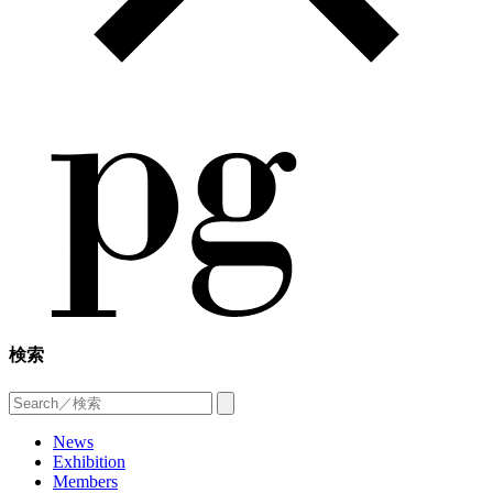
検索
News
Exhibition
Members