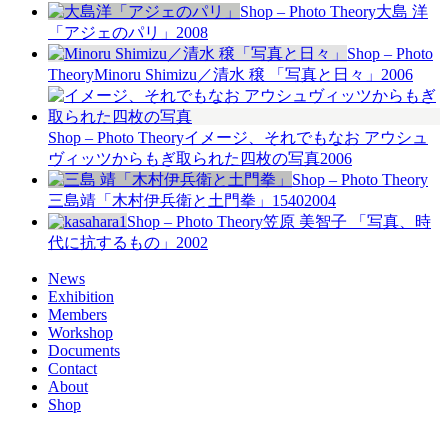
Shop – Photo Theory
大島 洋
「アジェのパリ」
2008
Shop – Photo
Theory
Minoru Shimizu／清水 穣 「写真と日々」
2006
Shop – Photo Theory
イメージ、それでもなお アウシュ
ヴィッツからもぎ取られた四枚の写真
2006
Shop – Photo Theory
三島靖「木村伊兵衛と土門拳」1540
2004
Shop – Photo Theory
笠原 美智子 「写真、時
代に抗するもの」
2002
News
Exhibition
Members
Workshop
Documents
Contact
About
Shop