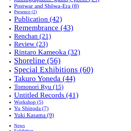
Postwar and Shōwa-Era
(8)
Presence
(2)
Publication
(42)
Remembrance
(43)
Renchan
(21)
Review
(23)
Rintaro Kameoka
(32)
Shoreline
(56)
Special Exhibitions
(60)
Takuro Yoneda
(44)
Tomonori Ryu
(15)
Untitled Records
(41)
Workshop
(5)
Yu Shinoda
(7)
Yuki Kasama
(9)
News
Exhibition