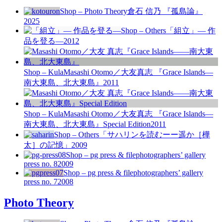
Shop – Photo Theory
倉石 信乃 『孤島論』
2025
Shop – Others
「組立」— 作
品を登る—
2012
Shop – Kula
Masashi Otomo／大友真志 『Grace Islands—
南大東島、北大東島』
2011
Shop – Kula
Masashi Otomo／大友真志 『Grace Islands—
南大東島、北大東島』Special Edition
2011
Shop – Others
「サハリンを読むーー遥か［樺
太］の記憶」
2009
Shop – pg press & file
photographers’ gallery
press no. 8
2009
Shop – pg press & file
photographers’ gallery
press no. 7
2008
Photo Theory