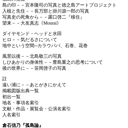
島の印－－宮本隆司の写真と徳之島アートプロジェクト
入植と先住－－長万部と掛川源一郎の写真
写真史の死角から－－露口啓二『移住』
望来－－大友真志《Mourai》
ダイヤモンド・ヘッドと水田
ヒロ－－気だるさについて
地中という空間─カラウパパ、石巻、花巻
風景以後－－北島敬三の写真
しひあかりの身体性－－豊島重之の思考について
後の世界に－－笹岡啓子の写真
註
遠い浦に－－あとがきにかえて
掲載図版出典一覧
初出一覧
地名・事項名索引
文献・作品・展覧会・公演名索引
人名索引
倉石信乃『孤島論』