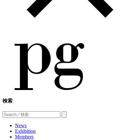
検索
News
Exhibition
Members