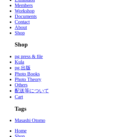
Members
Workshop
Documents
Contact
About
Shop
Shop
pg press & file
Kula
pg 出版
Photo Books
Photo Theory
Others
配送等について
Cart
Tags
Masashi Otomo
Home
Shop