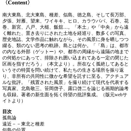
〈Content〉
南大東島、北大東島、種差、似島、徳之島、そして長万部、
夕張、対雁、望来、ワイキキ、ヒロ、カラウパパ、石巻、花
巻、新宮、八戸、大槌、飯舘…。「本土」や「中央」から遠
く離れた、置き去りにされた土地を経巡り、数多くの写真、
歴史地誌、文学作品に触れながら、その風景に身を晒しつつ
綴る、類のない思考の軌跡。島とは何か。「「島」は、都市
の内なる外部（ゲットー）や、都市の周縁から遠隔の地まで
の何処かにあって、排除され囲い込まれてある一定の閉じた
区画を指すだろう」（本文より）。所在なく孤絶してあると
いうその特質を問い続けて、私たちの生きる場所を振り返
り、非所有の共同性に微かな希望を託すに至る、アクチュア
ルな批評。「残置された風景」を撮り続けて現代を代表する
写真家、北島敬三、笹岡啓子、露口啓二を論じる画期的論考
も収録。著者の新生面を拓く待望の批評集成。（版元webサ
イトより）
目次
孤島論
遠近－－東北と種差
似島の位置