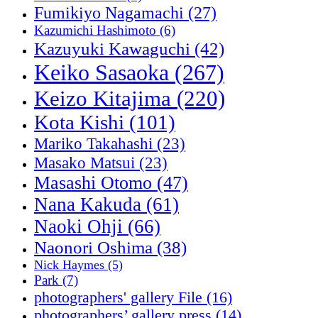
Fumikiyo Nagamachi
(27)
Kazumichi Hashimoto
(6)
Kazuyuki Kawaguchi
(42)
Keiko Sasaoka
(267)
Keizo Kitajima
(220)
Kota Kishi
(101)
Mariko Takahashi
(23)
Masako Matsui
(23)
Masashi Otomo
(47)
Nana Kakuda
(61)
Naoki Ohji
(66)
Naonori Oshima
(38)
Nick Haymes
(5)
Park
(7)
photographers' gallery File
(16)
photographers’ gallery press
(14)