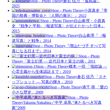
Shop – Photo Theory
倉石 信乃 『孤島論』
2025
Shop – Photo Theory
小原真史『帝
国の祭典－博覧会と〈人間の展示〉』
2022
Shop – Photo Theory
白山眞理・小原真
史 『戦争と平和–〈報道写真〉が伝えたかった日本』
2015
Shop – Photo Theory
白山眞理『〈報
道写真〉と戦争』
2014
Shop – Photo Theory
『増山たづ子 すべて写
真になる日まで』
2014
Shop – Photo
Theory
「富士幻景 — 近代日本と富士の病」
2011
Shop – Photo Theory
橋本 一径 「指紋論 —
心霊主義から生体認証まで」
2010
Shop – Photo Theory
倉石 信乃 「スナ
ップショット — 写真の輝き」
2010
Shop – Photo Theory
港千 尋 「愛の
小さな歴史」
2009
Shop – Photo
Theory
Takuma Nakahira／中平 卓馬 “来たるべき写真
家”
2009