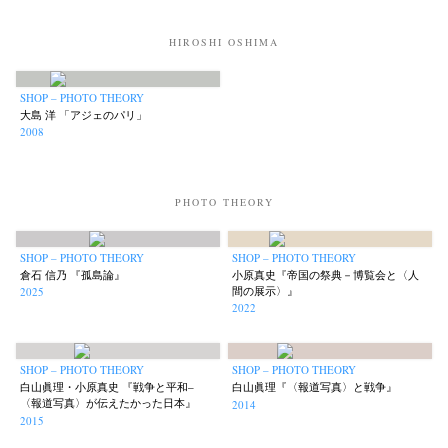
HIROSHI OSHIMA
SHOP – PHOTO THEORY
大島 洋 「アジェのパリ」
2008
PHOTO THEORY
SHOP – PHOTO THEORY
SHOP – PHOTO THEORY
倉石 信乃 『孤島論』
小原真史『帝国の祭典－博覧会と〈人
間の展示〉』
2025
2022
SHOP – PHOTO THEORY
SHOP – PHOTO THEORY
白山眞理・小原真史 『戦争と平和–
白山眞理『〈報道写真〉と戦争』
〈報道写真〉が伝えたかった日本』
2014
2015