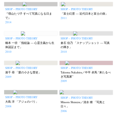
SHOP – PHOTO THEORY
SHOP – PHOTO THEORY
『増山たづ子 すべて写真になる日ま
「富士幻景 — 近代日本と富士の病」
で』
2011
2014
SHOP – PHOTO THEORY
SHOP – PHOTO THEORY
橋本 一径 「指紋論 — 心霊主義から生
倉石 信乃 「スナップショット — 写真
体認証まで」
の輝き」
2010
2010
SHOP – PHOTO THEORY
SHOP – PHOTO THEORY
港千 尋 「愛の小さな歴史」
Takuma Nakahira／中平 卓馬 “来たるべ
き写真家”
2009
2009
SHOP – PHOTO THEORY
SHOP – PHOTO THEORY
大島 洋 「アジェのパリ」
Minoru Shimizu／清水 穣 「写真と
2008
日々」
2006