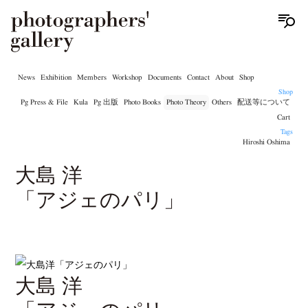
News
Exhibition
Members
Workshop
Documents
Contact
About
Shop
Shop
Pg Press & File
Kula
Pg 出版
Photo Books
Photo Theory
Others
配送等について
Cart
Tags
Hiroshi Oshima
大島 洋
「アジェのパリ」
大島 洋