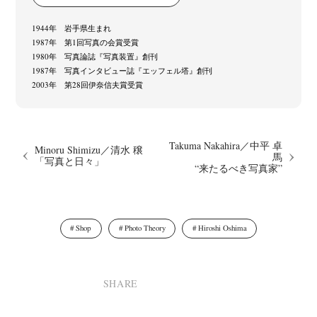
1944年 岩手県生まれ
News
Exhibition
Members
Workshop
Documents
Contact
About
Shop
1987年 第1回写真の会賞受賞
Terms & Privacy Policy
Bookstores
Newsletter
1980年 写真論誌『写真装置』創刊
1987年 写真インタビュー誌『エッフェル塔』創刊
2003年 第28回伊奈信夫賞受賞
Akifumi Tanaka
Fumikiyo Nagamachi
Kazumichi Hashimoto
(7)
(27)
(6)
Takuma Nakahira／中平 卓
Minoru Shimizu／清水 穣
Kazuyuki Kawaguchi
Keiko Sasaoka
Keizo Kitajima
Kota Kishi
馬
(42)
(267)
(220)
(101)
「写真と日々」
“来たるべき写真家”
Mariko Takahashi
Masako Matsui
Masashi Otomo
Nana Kakuda
(23)
(23)
(47)
(61)
Naoki Ohji
Naonori Oshima
Nick Haymes
Park
(66)
(38)
(5)
(7)
photographers' gallery File
photographers’ gallery press
(16)
(14)
Shop
Photo Theory
Hiroshi Oshima
Postwar and Shōwa-Era
Presence
Publication
Remembrance
(8)
(2)
(42)
(43)
Renchan
Review
Rintaro Kameoka
Shoreline
Special Exhibitions
(21)
(23)
(32)
(56)
(60)
Takuro Yoneda
Tomonori Ryu
Untitled Records
Workshop
(44)
(15)
(41)
(5)
SHARE
Yu Shinoda
Yuki Kasama
(7)
(9)