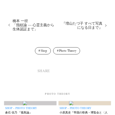
Terms & Privacy Policy
Bookstores
Newsletter
橋本 一径
『増山たづ子 すべて写真
「指紋論 — 心霊主義から
になる日まで』
生体認証まで」
Akifumi Tanaka
Fumikiyo Nagamachi
Kazumichi Hashimoto
(7)
(27)
(6)
Kazuyuki Kawaguchi
Keiko Sasaoka
Keizo Kitajima
(42)
(267)
(220)
Kota Kishi
Mariko Takahashi
Masako Matsui
Masashi Otomo
(101)
(23)
(23)
(47)
Shop
Photo Theory
Nana Kakuda
Naoki Ohji
Naonori Oshima
Nick Haymes
(61)
(66)
(38)
(5)
Park
photographers' gallery File
photographers’ gallery press
(7)
(16)
(14)
Postwar and Shōwa-Era
Presence
Publication
Remembrance
(8)
(2)
(42)
(43)
SHARE
Renchan
Review
Rintaro Kameoka
Shoreline
(21)
(23)
(32)
(56)
Special Exhibitions
Takuro Yoneda
Tomonori Ryu
(60)
(44)
(15)
Untitled Records
Workshop
Yu Shinoda
Yuki Kasama
(41)
(5)
(7)
(9)
PHOTO THEORY
SHOP – PHOTO THEORY
SHOP – PHOTO THEORY
倉石 信乃 『孤島論』
小原真史『帝国の祭典－博覧会と〈人