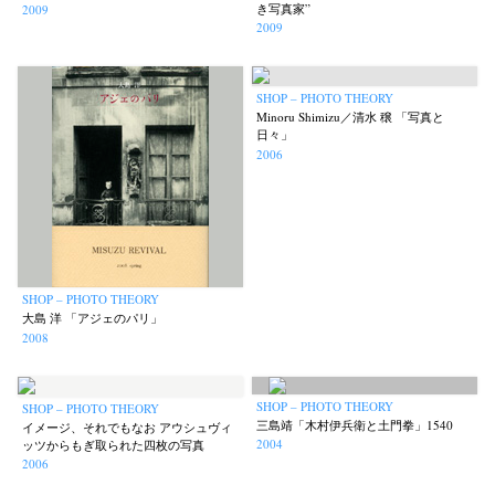
き写真家”
2009
2009
SHOP – PHOTO THEORY
Minoru Shimizu／清水 穣 「写真と
日々」
2006
SHOP – PHOTO THEORY
大島 洋 「アジェのパリ」
2008
SHOP – PHOTO THEORY
SHOP – PHOTO THEORY
三島靖「木村伊兵衛と土門拳」1540
イメージ、それでもなお アウシュヴィ
2004
ッツからもぎ取られた四枚の写真
2006