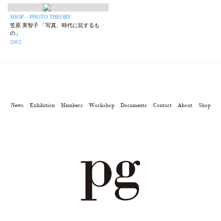
SHOP – PHOTO THEORY
笠原 美智子 「写真、時代に抗するも
の」
2002
News
Exhibition
Members
Workshop
Documents
Contact
About
Shop