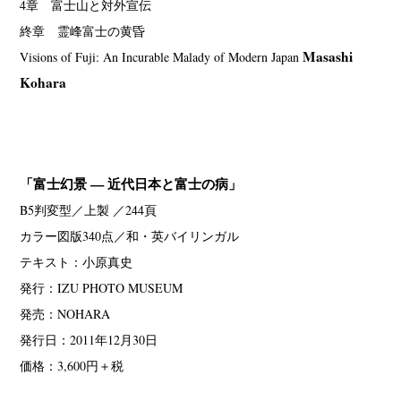
4章 富士山と対外宣伝
終章 霊峰富士の黄昏
Masashi
Visions of Fuji: An Incurable Malady of Modern Japan
Kohara
「富士幻景 — 近代日本と富士の病」
B5判変型／上製 ／244頁
カラー図版340点／和・英バイリンガル
テキスト：小原真史
発行：IZU PHOTO MUSEUM
発売：NOHARA
発行日：2011年12月30日
価格：3,600円＋税
News
Exhibition
Members
Workshop
Documents
Contact
About
Shop