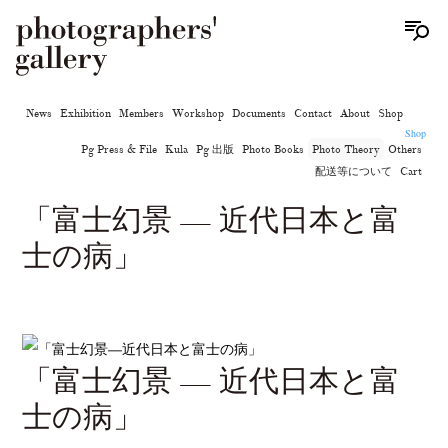
News
Exhibition
Members
Workshop
Documents
Contact
About
Shop
Shop
Pg Press & File
Kula
Pg 出版
Photo Books
Photo Theory
Others
配送等について
Cart
「富士幻景 — 近代日本と富
士の病」
「富士幻景 — 近代日本と富
士の病」