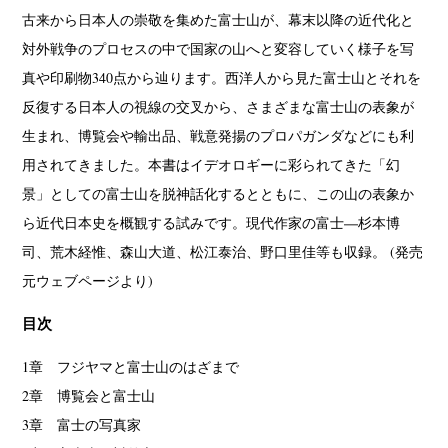
古来から日本人の崇敬を集めた富士山が、幕末以降の近代化と
対外戦争のプロセスの中で国家の山へと変容していく様子を写
真や印刷物340点から辿ります。西洋人から見た富士山とそれを
反復する日本人の視線の交叉から、さまざまな富士山の表象が
生まれ、博覧会や輸出品、戦意発揚のプロパガンダなどにも利
用されてきました。本書はイデオロギーに彩られてきた「幻
景」としての富士山を脱神話化するとともに、この山の表象か
ら近代日本史を概観する試みです。現代作家の富士―杉本博
司、荒木経惟、森山大道、松江泰治、野口里佳等も収録。 (発売
元ウェブページより)
目次
1章 フジヤマと富士山のはざまで
2章 博覧会と富士山
3章 富士の写真家