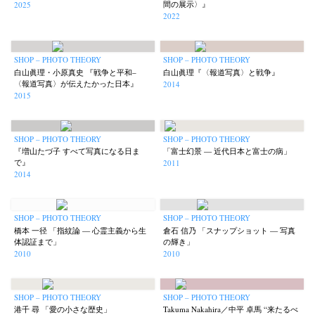
間の展示〉』
2025
2022
SHOP – PHOTO THEORY
SHOP – PHOTO THEORY
白山眞理・小原真史 『戦争と平和–
白山眞理『〈報道写真〉と戦争』
〈報道写真〉が伝えたかった日本』
2014
2015
SHOP – PHOTO THEORY
SHOP – PHOTO THEORY
『増山たづ子 すべて写真になる日ま
「富士幻景 — 近代日本と富士の病」
で』
2011
2014
SHOP – PHOTO THEORY
SHOP – PHOTO THEORY
橋本 一径 「指紋論 — 心霊主義から生
倉石 信乃 「スナップショット — 写真
体認証まで」
の輝き」
2010
2010
SHOP – PHOTO THEORY
SHOP – PHOTO THEORY
港千 尋 「愛の小さな歴史」
Takuma Nakahira／中平 卓馬 “来たるべ