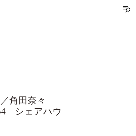
uda／角田奈々
34 シェアハウ