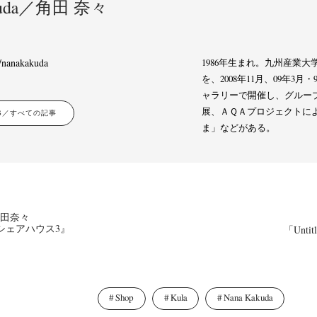
akuda／角田 奈々
/nanakakuda
1986年生まれ。九州産業
を、2008年11月、09年
ャラリーで開催し、グルー
展、ＡＱＡプロジェクトに
LES／すべての記事
ま」などがある。
News
Exhibition
Members
Workshop
Documents
Contact
About
Shop
Terms & Privacy Policy
Bookstores
Newsletter
／角田奈々
 シェアハウス3』
「Untitl
umichi Hashimoto
Kazuyuki Kawaguchi
Keiko Sasaoka
Keizo K
(6)
(42)
(267)
Shop
Kula
Nana Kakuda
a
Naoki Ohji
Naonori Oshima
Nick Haymes
Park
photogra
(61)
(66)
(38)
(5)
(7)