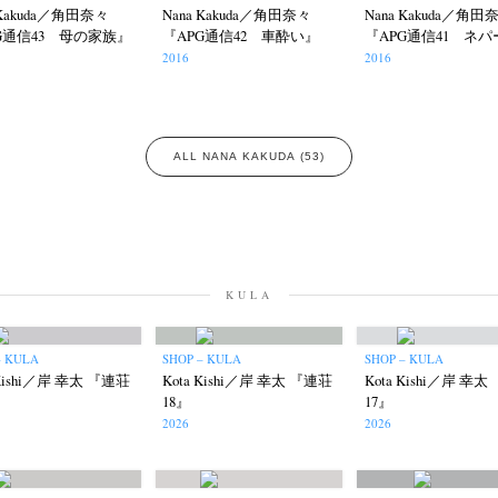
 Kakuda／角田奈々
Nana Kakuda／角田奈々
Nana Kakuda／角田
G通信43 母の家族』
『APG通信42 車酔い』
『APG通信41 ネ
2016
2016
ALL NANA KAKUDA (53)
KULA
– KULA
SHOP – KULA
SHOP – KULA
 Kishi／岸 幸太 『連荘
Kota Kishi／岸 幸太 『連荘
Kota Kishi／岸 幸
18』
17』
2026
2026