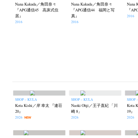
Nana Kakuda／角田奈々
Nana Kakuda／角田奈々
Nana
『APG通信45 高床式住
『APG通信44 福岡と写
『AP
居』
真』
2016
2016
2016
SHOP – KULA
SHOP – KULA
SHOP 
Kota Kishi／岸 幸太 『連荘
Naoki Ohji／王子直紀 「川
Kota
20』
崎 8」
19』
2026
2026
2026
NEW