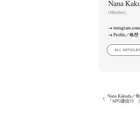
Nana K
(Member)
instagram.com
Profile／略歴
ALL ARTIC
Nana Kakuda
『APG通信33
Akifumi Tanaka
Fumikiyo Nagamachi
Kaz
(7)
(27)
Masako Matsui
Masashi Otomo
Nana Kakud
(23)
(47)