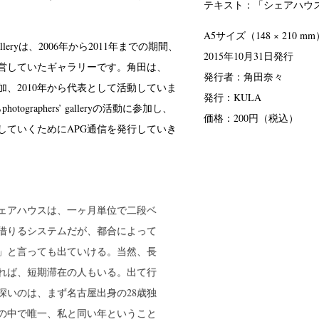
テキスト：「シェアハウ
A5サイズ（148 × 210 m
r’s galleryは、2006年から2011年までの期間、
2015年10月31日発行
営していたギャラリーです。角田は、
発行者：角田奈々
参加、2010年から代表として活動していま
発行：KULA
otographers’ galleryの活動に参加し、
価格：200円（税込）
続していくためにAPG通信を発行していき
ェアハウスは、一ヶ月単位で二段ベ
借りるシステムだが、都合によって
」と言っても出ていける。当然、長
れば、短期滞在の人もいる。出て行
深いのは、まず名古屋出身の28歳独
の中で唯一、私と同い年ということ