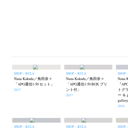
Postwar and Shōwa-Era
Presence
Publication
(8)
(2)
Tom
SHOP – KULA
SHOP – KULA
SHOP 
Nana Kakuda／角田奈々
Nana Kakuda／角田奈々
Nana
「APG通信1-50 セット」
「APG通信1-50 BOX プリ
『AP
ント付」
トグ
2017
ー ＆ ph
2017
gall
2016
SHOP – KULA
SHOP – KULA
SHOP 