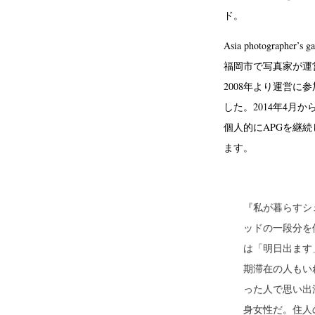
ド。
Asia photographe
福岡市で写真家が運
2008年より運営に
した。2014年4月からph
個人的にAPGを継
ます。
『私が暮らすシ
ッドの一段分を
は「明日出ます
期滞在の人もい
った人で思い出
身女性だ。住人