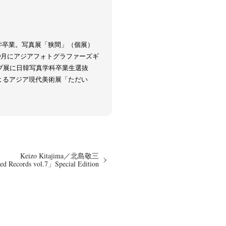
大学卒業。写真展「狭間」（個展）
3月・9月にアジアフォトグラファーズギ
プ展に日韓写真学科卒業生選抜
よるアジア現代美術展「ただい
Keizo Kitajima／北島敬三
ed Records vol.7」Special Edition
itajima
Kota Kishi
Mariko Takahashi
(220)
(101)
(23)
phers' gallery File
photographers’ gallery press
(16)
(14)