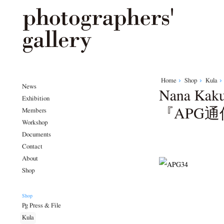
Home
Shop
Kula
News
Nana K
Exhibition
『APG
Members
Workshop
Documents
Contact
About
Shop
Shop
Pg Press & File
Kula