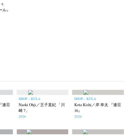
奈々
パール』
SHOP – KULA
SHOP – KULA
太 『連荘
Naoki Ohji／王子直紀 「川
Kota Kishi／岸 幸太 『連荘
崎 7」
16』
2026
2026