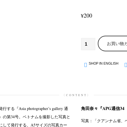
200
¥
お買い物
SHOP IN ENGLISH
〈CONTENT〉
角田奈々『APG通信34
Asia photographer’s gallery 通
定）の第34号。ベトナムを撮影した写真と
写真：「クアンナム省、ベト
にして発行する、A5サイズの写真カー