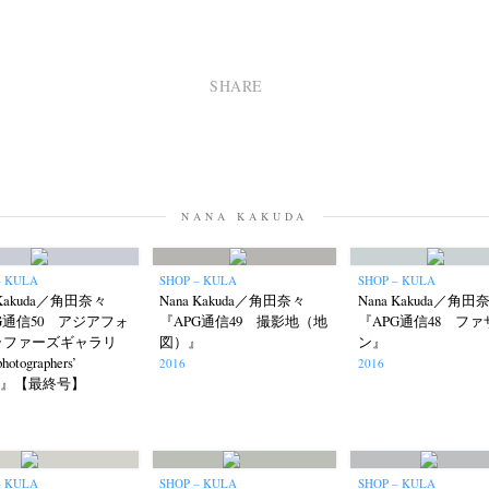
Remembrance
Renchan
Review
Rintaro Kameoka
Shor
(42)
(43)
(21)
(23)
(32)
onori Ryu
Untitled Records
Workshop
Yu Shinoda
Yuki Kasa
(15)
(41)
(5)
(7)
SHARE
NANA KAKUDA
– KULA
SHOP – KULA
SHOP – KULA
 Kakuda／角田奈々
Nana Kakuda／角田奈々
Nana Kakuda／角田
G通信50 アジアフォ
『APG通信49 撮影地（地
『APG通信48 ファ
ラファーズギャラリ
図）』
ン』
otographers’
2016
2016
ery』【最終号】
– KULA
SHOP – KULA
SHOP – KULA