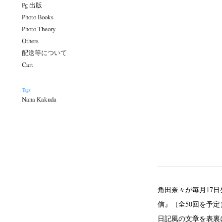
Pg 出版
Photo Books
Photo Theory
Others
配送等について
Cart
Tags
Nana Kakuda
角田奈々が毎月17日発行する『
信』（全50回を予
日記風の文章を表裏