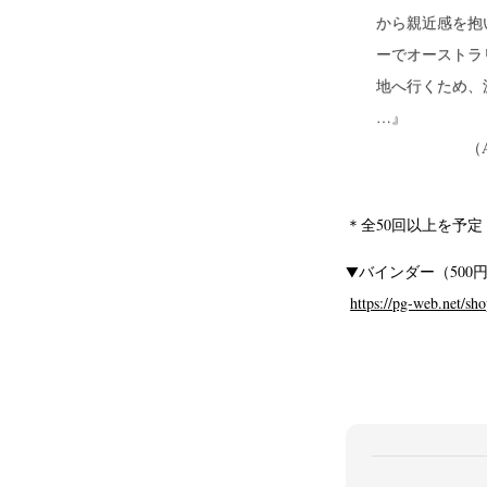
から親近感を抱
ーでオーストラ
地へ行くため、
…』
（
＊全50回以上を予定
▼バインダー（500
https://pg-web.net/sh