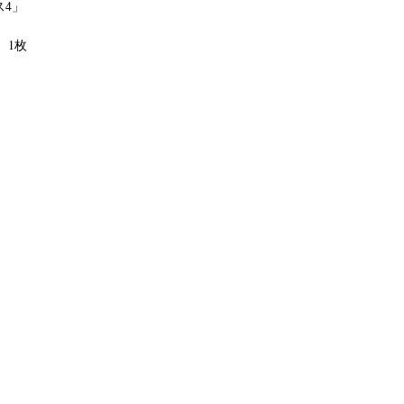
ス4」
m）1枚