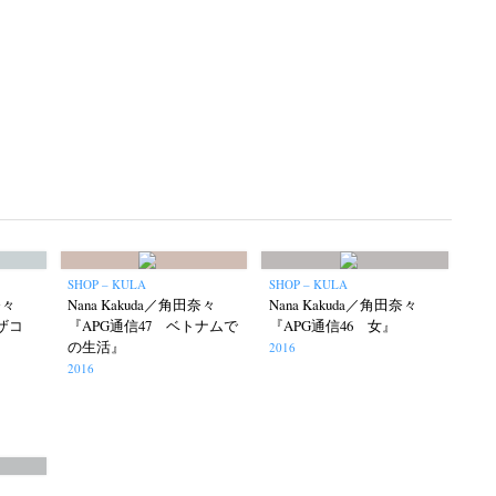
eline
Special Exhibitions
Takuro Yoneda
(56)
(60)
(44)
ma
(9)
SHOP – KULA
SHOP – KULA
奈々
Nana Kakuda／角田奈々
Nana Kakuda／角田奈々
ザコ
『APG通信47 ベトナムで
『APG通信46 女』
の生活』
2016
2016