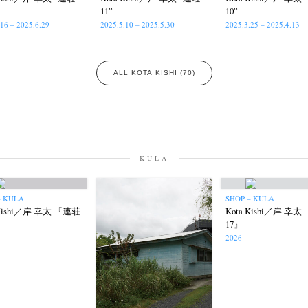
11”
10”
.16 – 2025.6.29
2025.5.10 – 2025.5.30
2025.3.25 – 2025.4.13
ALL KOTA KISHI (70)
KULA
– KULA
SHOP – KULA
 Kishi／岸 幸太 『連荘
Kota Kishi／岸 幸
17』
2026