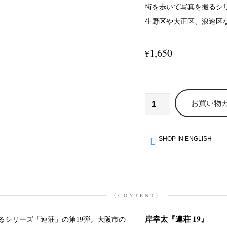
街を歩いて写真を撮るシ
生野区や大正区、浪速区
1,650
¥
お買い物
SHOP IN ENGLISH
〈CONTENT〉
岸幸太『連荘 19』
るシリーズ「連荘」の第19弾。大阪市の