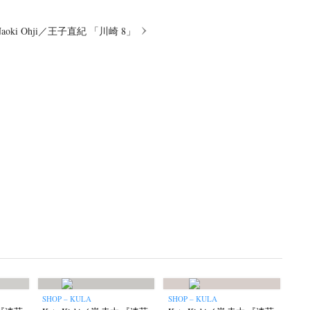
Naoki Ohji／王子直紀 「川崎 8」
SHOP – KULA
SHOP – KULA