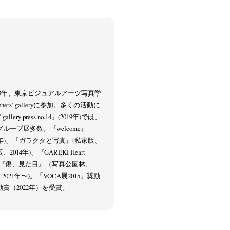
003年、東京ビジュアルアーツ写真学
phers’ galleryに参加。多くの活動に
allery press no.14』(2019年)では、
ープ展多数。『welcome』
ery 、2004年)、『ガラクタと写真』(私家版、
版、2014年)、『GAREKI Heart
6年)、『傷、見た目』（写真公園林、
2021年〜)。「VOCA展2015」奨励
賞（2022年）を受賞。