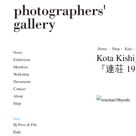
Home
Shop
Kula
News
Kota Ki
Exhibition
『連荘 1
Members
Workshop
Documents
Contact
About
Shop
Shop
Pg Press & File
Kula