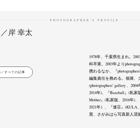
PHOTOGRAPHER’S PROFILE
shi／岸 幸太
1978年、千葉県生まれ。2
科卒業。2003年よりphotogra
携わるなか、『photographers’ g
LES／すべての記事
編集責任を務める。個展、グル
(photographers’ gall
2014年)、『Baseball』(私家
Mother』(私家版、201
2021年）、『連荘』(KULA、
賞、さがみはら写真新人奨励