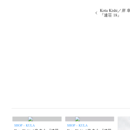
Kota Kishi／岸
『連荘 18』
SHOP – KULA
SHOP – KULA