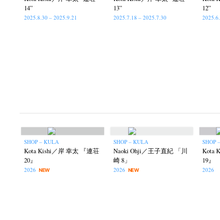
14”
13”
12”
2025.8.30 – 2025.9.21
2025.7.18 – 2025.7.30
2025.6
SHOP – KULA
SHOP – KULA
SHOP 
Kota Kishi／岸 幸太 『連荘
Naoki Ohji／王子直紀 「川
Kota
20』
崎 8」
19』
2026
2026
2026
NEW
NEW