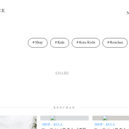
 幸太
Shop
Kula
Kota Kishi
Renchan
SHARE
RENCHAN
SHOP – KULA
SHOP – KULA
News
Exhibition
Members
Workshop
Documents
Contact
About
Shop