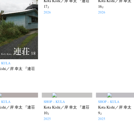
Kota Kishi／岸 幸太 『連荘
Kota Kishi／岸 幸
17』
16』
Terms & Privacy Policy
Bookstores
Newsletter
2026
2026
umichi Hashimoto
Kazuyuki Kawaguchi
Keiko Sasaoka
Keizo K
(6)
(42)
(267)
a
Naoki Ohji
Naonori Oshima
Nick Haymes
Park
photogra
(61)
(66)
(38)
(5)
(7)
– KULA
 Kishi／岸 幸太 『連荘
Remembrance
Renchan
Review
Rintaro Kameoka
Shor
(42)
(43)
(21)
(23)
(32)
onori Ryu
Untitled Records
Workshop
Yu Shinoda
Yuki Kasa
(15)
(41)
(5)
(7)
– KULA
SHOP – KULA
SHOP – KULA
 Kishi／岸 幸太 『連荘
Kota Kishi／岸 幸太 『連荘
Kota Kishi／岸 幸
10』
9』
2025
2025