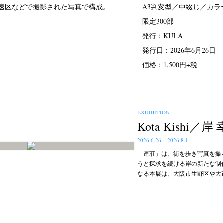
速区などで撮影された写真で構成。
A3判変型／中綴じ／カラー
限定300部
発行：KULA
発行日：2026年6月26日
価格：1,500円+税
EXHIBITION
Kota Kishi／岸
2026.6.26 – 2026.8.1
「連荘」は、街を歩き写真を撮
うと探求を続ける岸の新たな制作
なる本展は、大阪市生野区や大