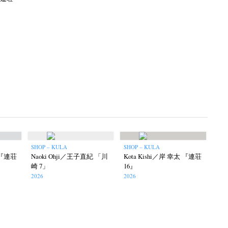
SHOP – KULA
SHOP – KULA
太 『連荘
Naoki Ohji／王子直紀 「川
Kota Kishi／岸 幸太 『連荘
崎 7」
16』
2026
2026