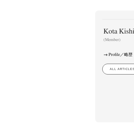
Kota Ki
(Member)
Profile／略歴
ALL ARTIC