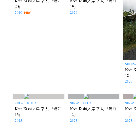
Kota Kishi／岸 幸太 『連荘
Kota Kishi／岸 幸太 『連荘
20』
19』
2026
2026
NEW
Akifumi Tanaka
Fumikiyo Nagamachi
Kaz
(7)
(27)
Masako Matsui
Masashi Otomo
Nana Kakud
(23)
(47)
SHOP 
Kota
Postwar and Shōwa-Era
Presence
Publication
(8)
(2)
18』
Tom
2026
SHOP – KULA
SHOP – KULA
SHOP 
Kota Kishi／岸 幸太 『連荘
Kota Kishi／岸 幸太 『連荘
Kota
13』
12』
11』
2025
2025
2025