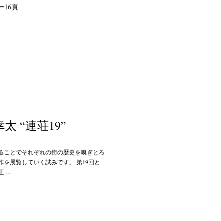
16頁
 幸太 “連荘19”
ることでそれぞれの街の歴史を嗅ぎとろ
を展覧していく試みです。 第19回と
正 …