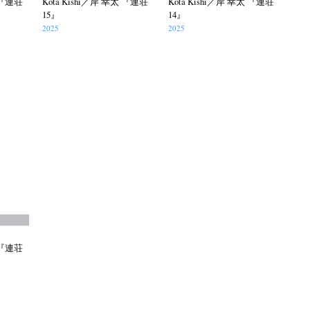
太 『連荘
Kota Kishi／岸 幸太 『連荘
Kota Kishi／岸 幸太 『連荘
15』
14』
2025
2025
itajima
Kota Kishi
Mariko Takahashi
(220)
(101)
(23)
phers' gallery File
photographers’ gallery press
(16)
(14)
eline
Special Exhibitions
Takuro Yoneda
(56)
(60)
(44)
ma
(9)
太 『連荘