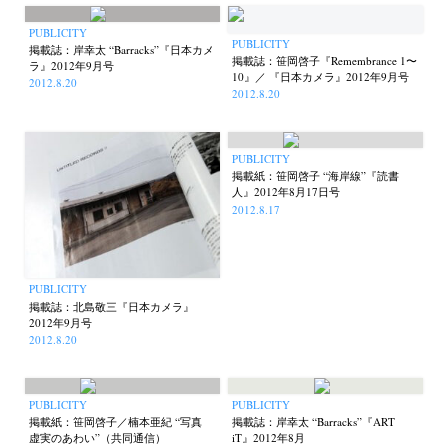
PUBLICITY
PUBLICITY
掲載誌：岸幸太 “Barracks”『日本カメ
掲載誌：笹岡啓子『Remembrance 1〜
ラ』2012年9月号
10』／ 『日本カメラ』2012年9月号
2012.8.20
2012.8.20
PUBLICITY
掲載紙：笹岡啓子 “海岸線”『読書
人』2012年8月17日号
2012.8.17
PUBLICITY
掲載誌：北島敬三『日本カメラ』
2012年9月号
2012.8.20
PUBLICITY
PUBLICITY
掲載紙：笹岡啓子／楠本亜紀 “写真
掲載誌：岸幸太 “Barracks”『ART
虚実のあわい”（共同通信）
iT』2012年8月