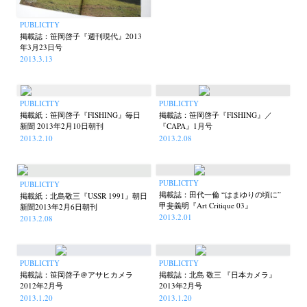
PUBLICITY
掲載誌：笹岡啓子『週刊現代』2013
年3月23日号
2013.3.13
News
Exhibition
Members
Workshop
Documents
Contact
About
Shop
PUBLICITY
PUBLICITY
Terms & Privacy Policy
Bookstores
Newsletter
掲載紙：笹岡啓子『FISHING』毎日
掲載誌：笹岡啓子『FISHING』／
新聞 2013年2月10日朝刊
『CAPA』1月号
2013.2.10
2013.2.08
PUBLICITY
PUBLICITY
Akifumi Tanaka
Fumikiyo Nagamachi
Kazumichi Hashimoto
掲載誌：田代一倫 “はまゆりの頃に”
(7)
(27)
(6)
掲載紙：北島敬三『USSR 1991』朝日
甲斐義明『Art Critique 03』
新聞2013年2月6日朝刊
Kazuyuki Kawaguchi
Keiko Sasaoka
Keizo Kitajima
(42)
(267)
(220)
2013.2.01
2013.2.08
Kota Kishi
Mariko Takahashi
Masako Matsui
Masashi Otomo
(101)
(23)
(23)
(47)
Nana Kakuda
Naoki Ohji
Naonori Oshima
Nick Haymes
(61)
(66)
(38)
(5)
PUBLICITY
PUBLICITY
Park
photographers' gallery File
photographers’ gallery press
(7)
(16)
(14)
掲載誌：笹岡啓子＠アサヒカメラ
掲載誌：北島 敬三 『日本カメラ』
2012年2月号
2013年2月号
Postwar and Shōwa-Era
Presence
Publication
Remembrance
(8)
(2)
(42)
(43)
2013.1.20
2013.1.20
Renchan
Review
Rintaro Kameoka
Shoreline