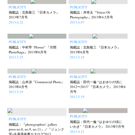
PUBLICITY
PUBLICITY
掲載誌：北島敬三 『日本カメラ』
掲載誌：岸幸太『Voices Of
2013年7月号
Photography』2013年4,5月号
2013.6.22
2013.6.07
PUBLICITY
PUBLICITY
掲載誌：中村早 “Flower” 『月間
掲載誌：北島敬三 『日本カメラ』
PhotoStage』2013年6月号
2013年6月号
2013.5.25
2013.5.19
PUBLICITY
PUBLICITY
掲載誌：山本渉『Commercial Photo』
掲載誌：田代一倫 “はまゆりの頃に
2013年6月号
2012〜2013”『日本カメラ』 2013年6
月号
2013.5.19
2013.5.19
PUBLICITY
PUBLICITY
掲載誌：田代一倫 “はまゆりの頃に
掲載誌：『photographers’ gallery
いわき”『日本カメラ』 2013年5月号
press no.8, no.9, no.11』／『ジュンク
2013.4.21
堂×丸善美術書カタログ2013