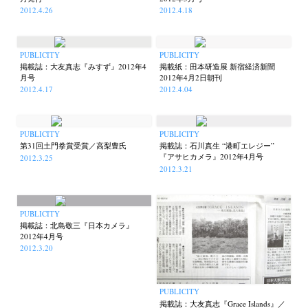
2012.4.26
2012.4.18
PUBLICITY
PUBLICITY
掲載誌：大友真志『みすず』2012年4
掲載紙：田本研造展 新宿経済新聞
月号
2012年4月2日朝刊
2012.4.17
2012.4.04
PUBLICITY
PUBLICITY
第31回土門拳賞受賞／高梨豊氏
掲載誌：石川真生 “港町エレジー”
『アサヒカメラ』2012年4月号
2012.3.25
2012.3.21
PUBLICITY
掲載誌：北島敬三『日本カメラ』
2012年4月号
2012.3.20
PUBLICITY
掲載誌：大友真志『Grace Islands』／