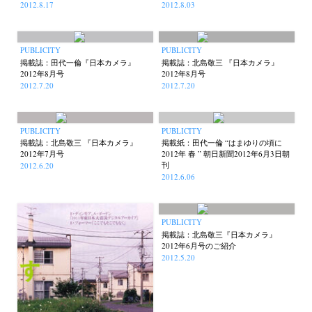
2012.8.17
2012.8.03
PUBLICITY
PUBLICITY
掲載誌：田代一倫『日本カメラ』
掲載誌：北島敬三 『日本カメラ』
2012年8月号
2012年8月号
2012.7.20
2012.7.20
PUBLICITY
PUBLICITY
掲載誌：北島敬三 『日本カメラ』
掲載紙：田代一倫 “はまゆりの頃に
2012年7月号
2012年 春 ” 朝日新聞2012年6月3日朝
刊
2012.6.20
2012.6.06
PUBLICITY
掲載誌：北島敬三『日本カメラ』
2012年6月号のご紹介
2012.5.20