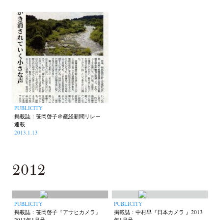
(21)
(23)
(32)
(56)
Special Exhibitions
Takuro Yoneda
Tomonori Ryu
(60)
(44)
(15)
Untitled Records
Workshop
Yu Shinoda
Yuki Kasama
(41)
(5)
(7)
(9)
PUBLICITY
掲載誌：笹岡啓子＠産経新聞リレー
連載
2013.1.13
2012
PUBLICITY
PUBLICITY
掲載誌：笹岡啓子『アサヒカメラ』
掲載誌：中村早『日本カメラ 』2013
2013年1月号
年1月号