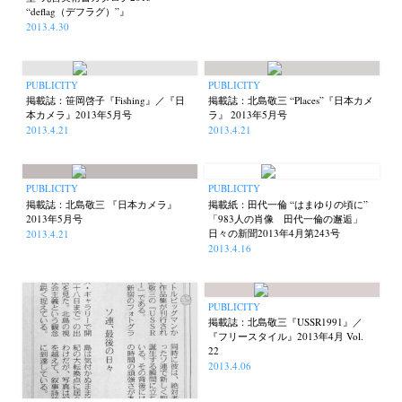
“deflag（デフラグ）”』
2013.4.30
PUBLICITY
PUBLICITY
掲載誌：笹岡啓子『Fishing』／『日
掲載誌：北島敬三 “Places”『日本カメ
本カメラ』2013年5月号
ラ』 2013年5月号
2013.4.21
2013.4.21
PUBLICITY
PUBLICITY
掲載誌：北島敬三 『日本カメラ』
掲載紙：田代一倫 “はまゆりの頃に”
2013年5月号
「983人の肖像 田代一倫の邂逅」
日々の新聞2013年4月第243号
2013.4.21
2013.4.16
PUBLICITY
掲載誌：北島敬三『USSR1991』／
『フリースタイル』2013年4月 Vol.
22
2013.4.06