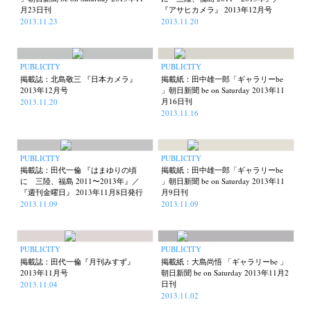
月23日刊
『アサヒカメラ』 2013年12月号
2013.11.23
2013.11.20
PUBLICITY
PUBLICITY
掲載誌：北島敬三 『日本カメラ』
掲載紙：田中雄一郎「ギャラリーbe
2013年12月号
」朝日新聞 be on Saturday 2013年11
月16日刊
2013.11.20
2013.11.16
PUBLICITY
PUBLICITY
掲載誌：田代一倫 『はまゆりの頃
掲載紙：田中雄一郎「ギャラリーbe
に 三陸、福島 2011〜2013年』／
」朝日新聞 be on Saturday 2013年11
『週刊金曜日』 2013年11月8日発行
月9日刊
2013.11.09
2013.11.09
PUBLICITY
PUBLICITY
掲載誌：田代一倫『月刊みすず』
掲載紙：大島尚悟 「ギャラリーbe 」
2013年11月号
朝日新聞 be on Saturday 2013年11月2
日刊
2013.11.04
2013.11.02