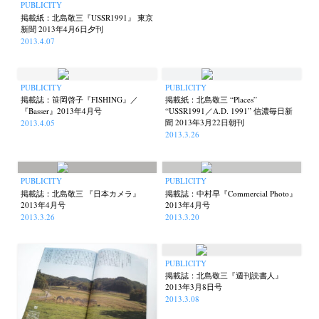
PUBLICITY
掲載紙：北島敬三『USSR1991』 東京
新聞 2013年4月6日夕刊
2013.4.07
PUBLICITY
PUBLICITY
掲載誌：笹岡啓子『FISHING』／
掲載紙：北島敬三 “Places”
『Basser』2013年4月号
“USSR1991／A.D. 1991” 信濃毎日新
聞 2013年3月22日朝刊
2013.4.05
2013.3.26
PUBLICITY
PUBLICITY
掲載誌：北島敬三 『日本カメラ』
掲載誌：中村早『Commercial Photo』
2013年4月号
2013年4月号
2013.3.26
2013.3.20
PUBLICITY
掲載誌：北島敬三『週刊読書人』
2013年3月8日号
2013.3.08