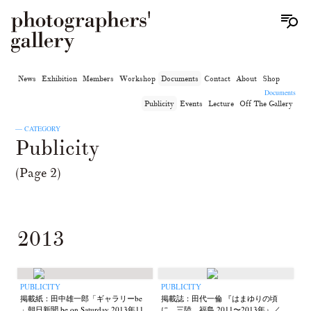
News
Exhibition
Members
Workshop
Documents
Contact
About
Shop
Documents
Publicity
Events
Lecture
Off The Gallery
— CATEGORY
Publicity
(Page 2)
2013
PUBLICITY
PUBLICITY
掲載紙：田中雄一郎「ギャラリーbe
掲載誌：田代一倫 『はまゆりの頃
」朝日新聞 be on Saturday 2013年11
に 三陸、福島 2011〜2013年』／