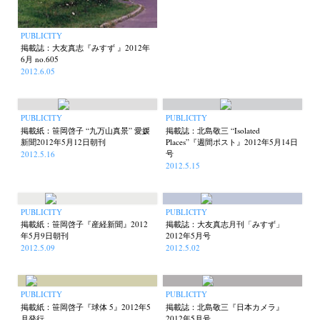
PUBLICITY
掲載誌：大友真志『みすず 』2012年
6月 no.605
2012.6.05
PUBLICITY
PUBLICITY
掲載紙：笹岡啓子 “九万山真景” 愛媛
掲載誌：北島敬三 “Isolated
新聞2012年5月12日朝刊
Places”『週間ポスト』2012年5月14日
号
2012.5.16
2012.5.15
PUBLICITY
PUBLICITY
掲載紙：笹岡啓子『産経新聞』2012
掲載誌：大友真志月刊「みすず」
年5月9日朝刊
2012年5月号
2012.5.09
2012.5.02
PUBLICITY
PUBLICITY
掲載紙：笹岡啓子『球体 5』2012年5
掲載誌：北島敬三『日本カメラ』
月発行
2012年5月号