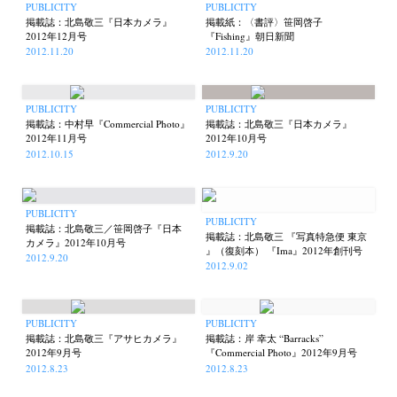
PUBLICITY
PUBLICITY
掲載誌：北島敬三『日本カメラ』
掲載紙：〈書評〉笹岡啓子
2012年12月号
『Fishing』朝日新聞
2012.11.20
2012.11.20
PUBLICITY
PUBLICITY
掲載誌：中村早『Commercial Photo』
掲載誌：北島敬三『日本カメラ』
2012年11月号
2012年10月号
2012.10.15
2012.9.20
PUBLICITY
PUBLICITY
掲載誌：北島敬三／笹岡啓子『日本
掲載誌：北島敬三 『写真特急便 東京
カメラ』2012年10月号
』（復刻本） 『Ima』2012年創刊号
2012.9.20
2012.9.02
PUBLICITY
PUBLICITY
掲載誌：北島敬三『アサヒカメラ』
掲載誌：岸 幸太 “Barracks”
2012年9月号
『Commercial Photo』2012年9月号
2012.8.23
2012.8.23