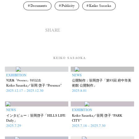
Documents
Publicity
Keiko Sasaoka
SHARE
KEIKO SASAOKA
EXHIBITION
NEWS
公開制作：笹岡啓子「第93回 府中市美
写真集『Presence』刊行記念
Keiko Sasaoka／笹岡 啓子 “Presence”
術館 公開制作」
2025.12.17 – 2025.12.30
2025.8.01
NEWS
EXHIBITION
インタビュー：笹岡啓子「HILLS LIFE
Keiko Sasaoka／笹岡 啓子 “PARK
Daily」
CITY”
2025.7.29
2025.7.18 – 2025.7.30