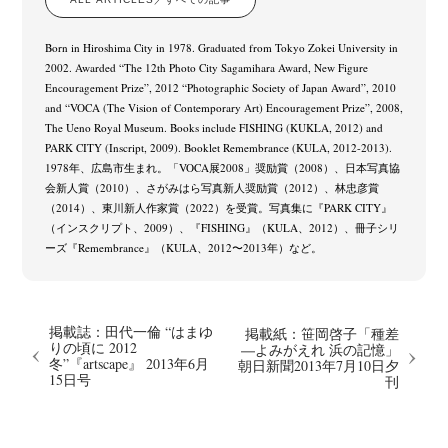
Born in Hiroshima City in 1978. Graduated from Tokyo Zokei University in
2002. Awarded “The 12th Photo City Sagamihara Award, New Figure
Encouragement Prize”, 2012 “Photographic Society of Japan Award”, 2010
and “VOCA (The Vision of Contemporary Art) Encouragement Prize”, 2008,
The Ueno Royal Museum. Books include FISHING (KUKLA, 2012) and
PARK CITY (Inscript, 2009). Booklet Remembrance (KULA, 2012-2013).
1978年、広島市生まれ。「VOCA展2008」奨励賞（2008）、日本写真協
会新人賞（2010）、さがみはら写真新人奨励賞（2012）、林忠彦賞
（2014）、東川新人作家賞（2022）を受賞。写真集に『PARK CITY』
（インスクリプト、2009）、『FISHING』（KULA、2012）、冊子シリ
ーズ『Remembrance』（KULA、2012〜2013年）など。
掲載誌：田代一倫 “はまゆ
掲載紙：笹岡啓子「種差
りの頃に 2012
―よみがえれ 浜の記憶」
冬”『artscape』 2013年6月
朝日新聞2013年7月10日夕
15日号
刊