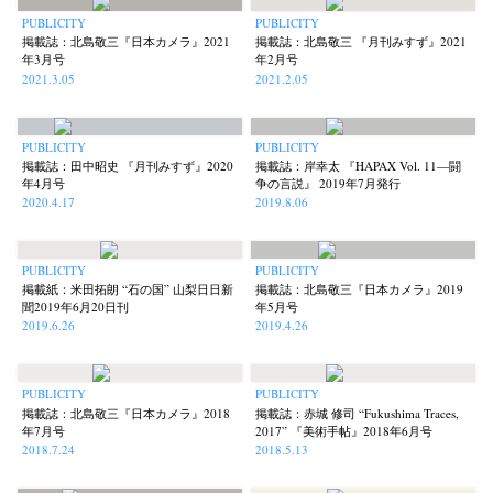
PUBLICITY
PUBLICITY
掲載誌：北島敬三『日本カメラ』2021
掲載誌：北島敬三 『月刊みすず』2021
年3月号
年2月号
2021.3.05
2021.2.05
PUBLICITY
PUBLICITY
掲載誌：田中昭史 『月刊みすず』2020
掲載誌：岸幸太 『HAPAX Vol. 11—闘
年4月号
争の言説』 2019年7月発行
2020.4.17
2019.8.06
PUBLICITY
PUBLICITY
掲載紙：米田拓朗 “石の国” 山梨日日新
掲載誌：北島敬三『日本カメラ』2019
聞2019年6月20日刊
年5月号
2019.6.26
2019.4.26
PUBLICITY
PUBLICITY
掲載誌：北島敬三『日本カメラ』2018
掲載誌：赤城 修司 “Fukushima Traces,
年7月号
2017” 『美術手帖』2018年6月号
2018.7.24
2018.5.13