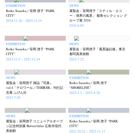
EXHIBITION
NEWS
Keiko Sasaoka／笹岡 啓子 “PARK
展覧会：笹岡啓子「スティル・エコ
CITY”
ー：境界の風景」 都美セレクション グ
ループ展 2024
2024.11.26 – 2024.12.14
2024.6.04
EXHIBITION
NEWS
Keiko Sasaoka／笹岡 啓子 “PARK
展覧会：笹岡啓子「風景論以後」東京
CITY”
都写真美術館
2023.12.5 – 2023.12.24
2023.7.22
NEWS
EXHIBITION
展覧会：笹岡啓子 雑誌『写真』
Keiko Sasaoka／笹岡 啓子
vol.4「テロワール／TERROIR」刊行記
“SHORELINE”
念展 ふげん社
2023.4.1 – 2023.4.20
2023.7.20
News
Exhibition
Members
Workshop
Documents
Contact
About
Shop
NEWS
EXHIBITION
Terms & Privacy Policy
Bookstores
Newsletter
展覧会：笹岡啓子 リニューアルオープ
Keiko Sasaoka／笹岡 啓子 “PARK
ン記念特別展 Before/After 広島市現代
CITY”
美術館
2022.10.22 – 2022.11.11