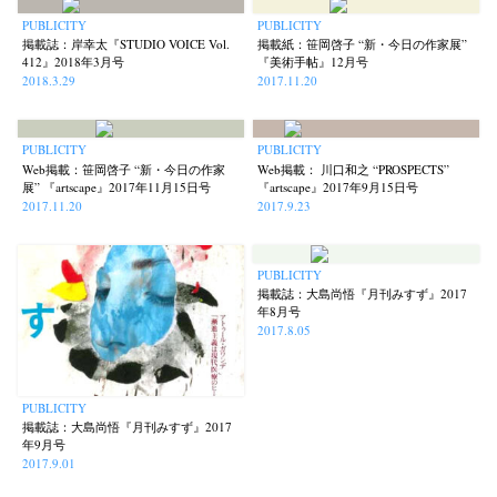
PUBLICITY
PUBLICITY
掲載誌：岸幸太『STUDIO VOICE Vol.
掲載紙：笹岡啓子 “新・今日の作家展”
412』2018年3月号
『美術手帖』12月号
2018.3.29
2017.11.20
PUBLICITY
PUBLICITY
Web掲載：笹岡啓子 “新・今日の作家
Web掲載： 川口和之 “PROSPECTS”
展” 『artscape』2017年11月15日号
『artscape』2017年9月15日号
2017.11.20
2017.9.23
PUBLICITY
掲載誌：大島尚悟『月刊みすず』2017
年8月号
2017.8.05
PUBLICITY
掲載誌：大島尚悟『月刊みすず』2017
年9月号
2017.9.01