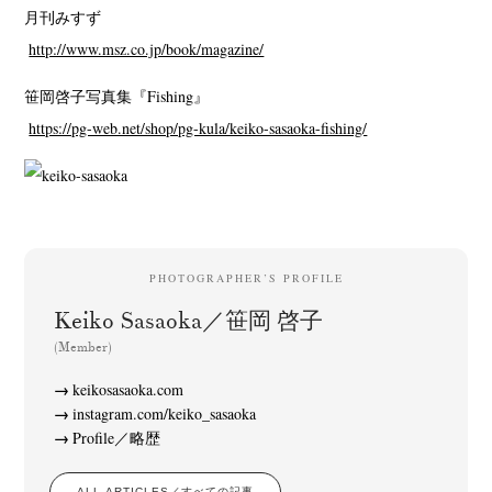
月刊みすず
http://www.msz.co.jp/book/magazine/
笹岡啓子写真集『Fishing』
https://pg-web.net/shop/pg-kula/keiko-sasaoka-fishing/
PHOTOGRAPHER’S PROFILE
Keiko Sasaoka／笹岡 啓子
(Member)
keikosasaoka.com
instagram.com/keiko_sasaoka
Profile／略歴
ALL ARTICLES／すべての記事