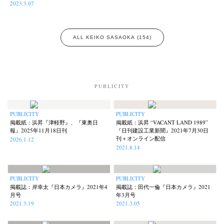
2023.3.07
Akifumi Tanaka
Fumikiyo Nagamachi
Kazumichi Hashimoto
(7)
(27)
(6)
ALL KEIKO SASAOKA (154)
Kazuyuki Kawaguchi
Keiko Sasaoka
Keizo Kitajima
(42)
(267)
(220)
Kota Kishi
Mariko Takahashi
Masako Matsui
Masashi Otomo
(101)
(23)
(23)
(47)
Nana Kakuda
Naoki Ohji
Naonori Oshima
Nick Haymes
(61)
(66)
(38)
(5)
PUBLICITY
Park
photographers' gallery File
photographers’ gallery press
(7)
(16)
(14)
Postwar and Shōwa-Era
Presence
Publication
Remembrance
(8)
(2)
(42)
(43)
PUBLICITY
PUBLICITY
Renchan
Review
Rintaro Kameoka
Shoreline
(21)
(23)
(32)
(56)
掲載紙：浜昇『津軽野』、『東奥日
掲載紙：浜昇 “VACANT LAND 1989”
Special Exhibitions
Takuro Yoneda
Tomonori Ryu
(60)
(44)
(15)
報』2025年11月18日刊
『日刊建設工業新聞』2021年7月30日
刊＋オンライン配信
2026.1.12
Untitled Records
Workshop
Yu Shinoda
Yuki Kasama
(41)
(5)
(7)
(9)
2021.8.14
PUBLICITY
PUBLICITY
掲載誌：岸幸太『日本カメラ』2021年4
掲載誌：田代一倫『日本カメラ』2021
月号
年3月号
2021.3.19
2021.3.05