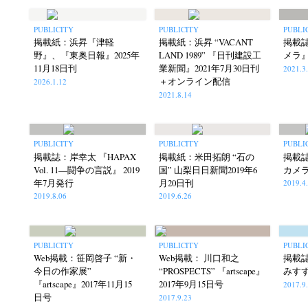
PUBLICITY
PUBLICITY
PUBLI
掲載紙：浜昇『津軽
掲載紙：浜昇 “VACANT
掲載
野』、『東奥日報』2025年
LAND 1989” 『日刊建設工
メラ』
11月18日刊
業新聞』2021年7月30日刊
2021.3
＋オンライン配信
2026.1.12
2021.8.14
PUBLICITY
PUBLICITY
PUBLI
掲載誌：岸幸太 『HAPAX
掲載紙：米田拓朗 “石の
掲載
Vol. 11—闘争の言説』 2019
国” 山梨日日新聞2019年6
カメラ
年7月発行
月20日刊
2019.4
2019.8.06
2019.6.26
PUBLICITY
PUBLICITY
PUBLI
Web掲載：笹岡啓子 “新・
Web掲載： 川口和之
掲載
今日の作家展”
“PROSPECTS” 『artscape』
みすず
『artscape』2017年11月15
2017年9月15日号
2017.9
日号
2017.9.23