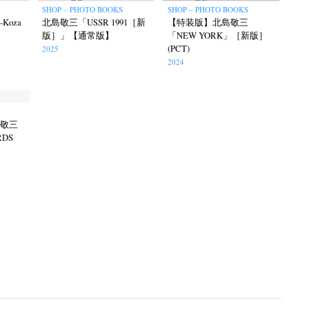
SHOP – PHOTO BOOKS
SHOP – PHOTO BOOKS
o–Koza
北島敬三「USSR 1991［新
【特装版】北島敬三
版］」【通常版】
「NEW YORK」［新版］
(PCT)
2025
2024
op
北島敬三
RDS
Keizo Kitajima
Kota Kishi
(267)
(220)
(101)
Oshima
Nick Haymes
Park
(38)
(5)
(7)
Remembrance
Renchan
Review
(42)
(43)
(21)
(23)
Workshop
Yu Shinoda
Yuki Kasama
41)
(5)
(7)
(9)