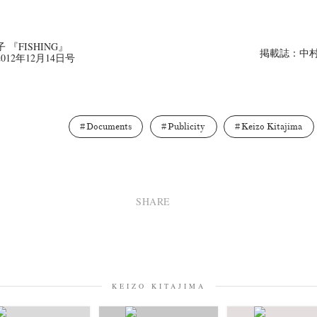
『FISHING』
掲載誌：中村
12年12月14日号
Documents
Publicity
Keizo Kitajima
SHARE
KEIZO KITAJIMA