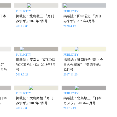
PUBLICITY
PUBLICITY
日本
掲載誌：北島敬三 『月刊
掲載誌：田中昭史 『月刊
号
みすず』2021年2月号
みすず』2020年4月号
2021.2.05
2020.4.17
PUBLICITY
PUBLICITY
掲載誌：岸幸太『STUDIO
掲載紙：笹岡啓子 “新・今
17”
VOICE Vol. 412』2018年3月
日の作家展” 『美術手帖』
6月号
号
12月号
2018.3.29
2017.11.20
PUBLICITY
PUBLICITY
『日本
掲載誌：大島尚悟『月刊
掲載誌：北島敬三 『日本
号
みすず』2017年7月号
カメラ』 2017年6月号
2017.7.03
2017.5.19