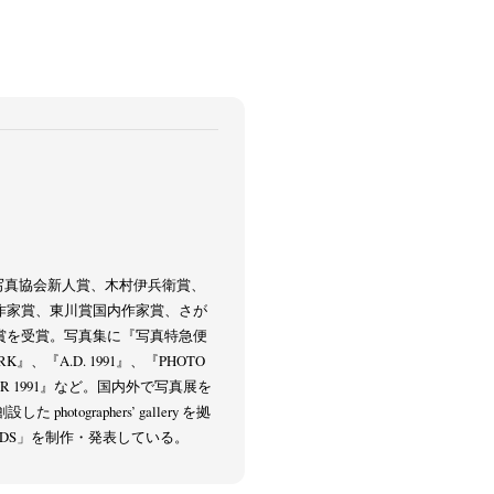
本写真協会新人賞、木村伊兵衛賞、
作家賞、東川賞国内作家賞、さが
賞を受賞。写真集に『写真特急便
K』、『A.D. 1991』、『PHOTO
USSR 1991』など。国内外で写真展を
photographers’ gallery を拠
CORDS」を制作・発表している。