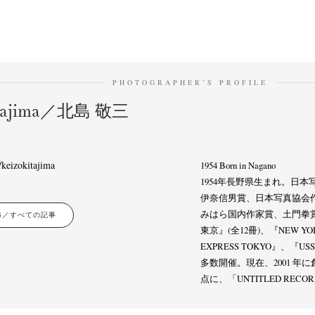
PHOTOGRAPHER’S PROFILE
itajima／北島 敬三
keizokitajima
1954 Born in Nagano
1954年長野県生まれ。日
伊奈信男賞、日本写真協会
みはら国内作家賞、土門拳
LES／すべての記事
東京』(全12冊)、『NEW YOR
EXPRESS TOKYO』、『
多数開催。現在、2001 年に創設した 
点に、「UNTITLED RE