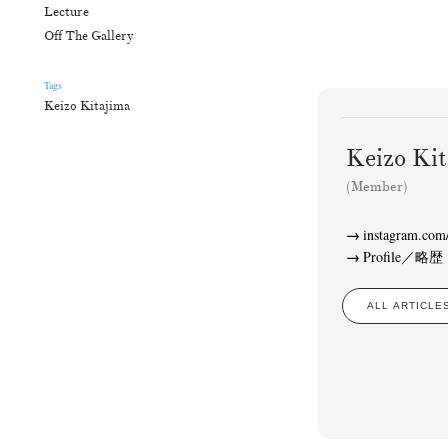
Lecture
Off The Gallery
Tags
Keizo Kitajima
Keizo K
(Member)
instagram.com/
Profile／略歴
ALL ARTIC