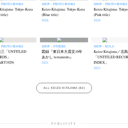
– PHOTO BOOKS
SHOP – PHOTO BOOKS
SHOP – PHOTO BOOKS
Kitajima: Tokyo–Koza
Keizo Kitajima: Tokyo–Koza
Keizo Kitajima: Toky
title)
(Blue title)
(Pink title)
2026
2026
ews
Exhibition
Members
Workshop
Documents
Contact
About
Sh
Terms & Privacy Policy
Bookstores
Newsletter
– PHOTO BOOKS
SHOP – OTHERS
SHOP – KULA
三「UNTITLED
図録『東日本大震災10年
Keizo Kitajima／
ORDS」
あかし testaments』
「UNTITLED RECO
ART1929)
INDEX」
2021
2021
Kazumichi Hashimoto
Kazuyuki Kawaguchi
Keiko Sasaoka
(27)
(6)
(42)
ALL KEIZO KITAJIMA (82)
ui
Masashi Otomo
Nana Kakuda
Naoki Ohji
Naonori 
(23)
(47)
(61)
(66)
gallery press
Postwar and Shōwa-Era
Presence
Publication
(14)
(8)
(2)
ibitions
Takuro Yoneda
Tomonori Ryu
Untitled Records
(60)
(44)
(15)
(
PUBLICITY