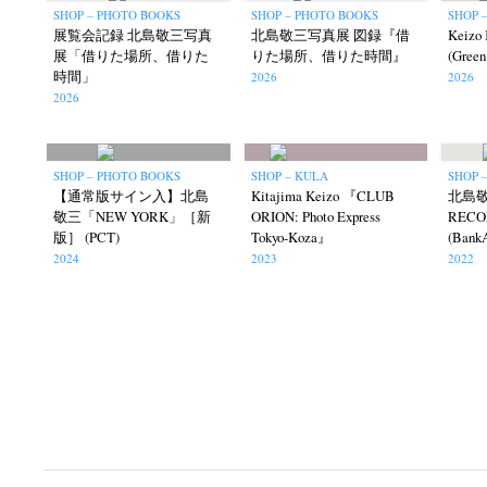
SHOP – PHOTO BOOKS
SHOP – PHOTO BOOKS
SHOP 
展覧会記録 北島敬三写真
北島敬三写真展 図録『借
Keizo 
展「借りた場所、借りた
りた場所、借りた時間』
(Green 
時間」
2026
2026
2026
N
SHOP – PHOTO BOOKS
SHOP – KULA
SHOP 
【通常版サイン入】北島
Kitajima Keizo 『CLUB
北島敬
敬三「NEW YORK」［新
ORION: Photo Express
REC
版］ (PCT)
Tokyo-Koza』
(Bank
2024
2023
2022
Akifumi Tanaka
Fumikiyo Nagamachi
(7)
Mariko Takahashi
Masako Mats
(23)
photographers' gallery File
photographers’ 
(16)
Rintaro Kameoka
Shoreline
Special Exh
(32)
(56)