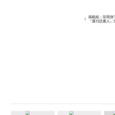
掲載紙：笹岡啓子 
『週刊読書人』20