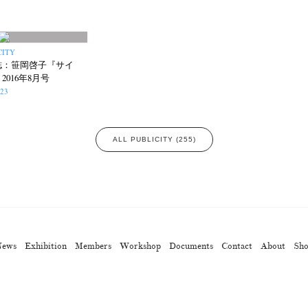
CITY
誌：笹岡啓子『サイ
2016年8月号
.23
ALL PUBLICITY (255)
News
Exhibition
Members
Workshop
Documents
Contact
About
Sh