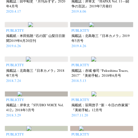
掲載誌：田中昭史 『月刊みすず』2020
掲載誌：岸幸太 『HAPAX Vol. 11—闘
年4月号
争の言説』 2019年7月発行
2020.4.17
2019.8.06
PUBLICITY
PUBLICITY
掲載紙：米田拓朗 “石の国” 山梨日日新
掲載誌：北島敬三『日本カメラ』2019
聞2019年6月20日刊
年5月号
2019.6.26
2019.4.26
PUBLICITY
PUBLICITY
掲載誌：北島敬三『日本カメラ』2018
掲載誌：赤城 修司 “Fukushima Traces,
年7月号
2017” 『美術手帖』2018年6月号
2018.7.24
2018.5.13
PUBLICITY
PUBLICITY
掲載誌：岸幸太『STUDIO VOICE Vol.
掲載紙：笹岡啓子 “新・今日の作家展”
412』2018年3月号
『美術手帖』12月号
2018.3.29
2017.11.20
PUBLICITY
PUBLICITY