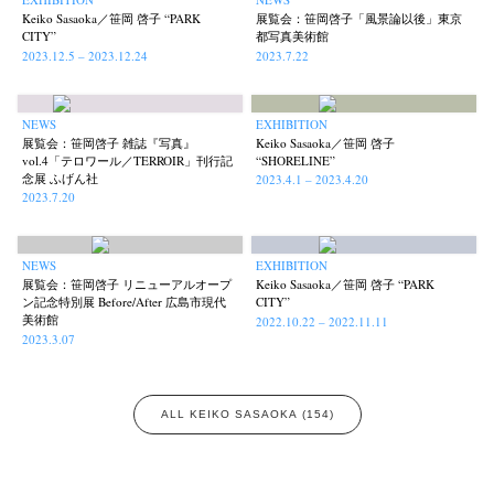
Keiko Sasaoka／笹岡 啓子 “PARK
展覧会：笹岡啓子「風景論以後」東京
CITY”
都写真美術館
2023.12.5 – 2023.12.24
2023.7.22
NEWS
EXHIBITION
展覧会：笹岡啓子 雑誌『写真』
Keiko Sasaoka／笹岡 啓子
vol.4「テロワール／TERROIR」刊行記
“SHORELINE”
念展 ふげん社
2023.4.1 – 2023.4.20
2023.7.20
News
Exhibition
Members
Workshop
Documents
Contact
About
Shop
NEWS
EXHIBITION
展覧会：笹岡啓子 リニューアルオープ
Keiko Sasaoka／笹岡 啓子 “PARK
Terms & Privacy Policy
Bookstores
Newsletter
ン記念特別展 Before/After 広島市現代
CITY”
美術館
2022.10.22 – 2022.11.11
2023.3.07
ALL KEIKO SASAOKA (154)
Akifumi Tanaka
Fumikiyo Nagamachi
Kazumichi Hashimoto
(7)
(27)
(6)
Kazuyuki Kawaguchi
Keiko Sasaoka
Keizo Kitajima
Kota Kishi
(42)
(267)
(220)
(101)
Mariko Takahashi
Masako Matsui
Masashi Otomo
Nana Kakuda
(23)
(23)
(47)
(61)