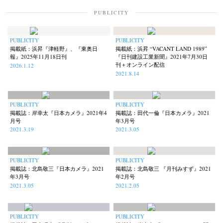
Naoki Ohji
Naonori Oshima
Nick Haymes
Park
(66)
(38)
(5)
(7)
PUBLICITY
photographers' gallery File
photographers’ gallery press
(16)
(14)
Postwar and Shōwa-Era
Presence
Publication
Remembrance
(8)
(2)
(42)
(43)
PUBLICITY
PUBLICITY
掲載紙：浜昇『津軽野』、『東奥日
掲載紙：浜昇 “VACANT LAND 1989”
Renchan
Review
Rintaro Kameoka
Shoreline
Special Exhibitions
(21)
(23)
(32)
(56)
(60)
報』2025年11月18日刊
『日刊建設工業新聞』2021年7月30日
Takuro Yoneda
Tomonori Ryu
Untitled Records
Workshop
(44)
(15)
(41)
(5)
刊＋オンライン配信
2026.1.12
2021.8.14
Yu Shinoda
Yuki Kasama
(7)
(9)
PUBLICITY
PUBLICITY
掲載誌：岸幸太『日本カメラ』2021年4
掲載誌：田代一倫『日本カメラ』2021
月号
年3月号
2021.3.19
2021.3.05
PUBLICITY
PUBLICITY
掲載誌：北島敬三『日本カメラ』2021
掲載誌：北島敬三 『月刊みすず』2021
年3月号
年2月号
2021.3.05
2021.2.05
PUBLICITY
PUBLICITY