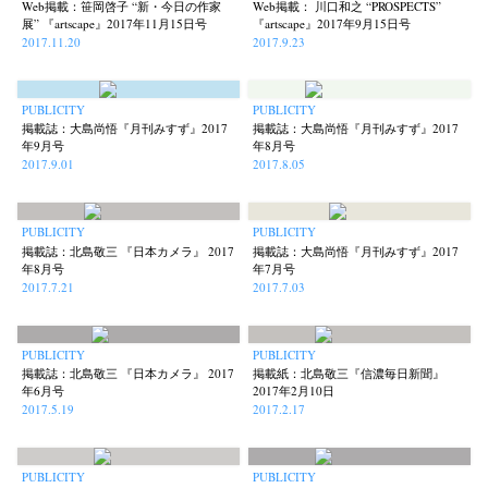
Web掲載：笹岡啓子 “新・今日の作家
Web掲載： 川口和之 “PROSPECTS”
展” 『artscape』2017年11月15日号
『artscape』2017年9月15日号
2017.11.20
2017.9.23
PUBLICITY
PUBLICITY
掲載誌：大島尚悟『月刊みすず』2017
掲載誌：大島尚悟『月刊みすず』2017
年9月号
年8月号
2017.9.01
2017.8.05
PUBLICITY
PUBLICITY
掲載誌：北島敬三 『日本カメラ』 2017
掲載誌：大島尚悟『月刊みすず』2017
年8月号
年7月号
2017.7.21
2017.7.03
PUBLICITY
PUBLICITY
掲載誌：北島敬三 『日本カメラ』 2017
掲載紙：北島敬三『信濃毎日新聞』
年6月号
2017年2月10日
2017.5.19
2017.2.17
PUBLICITY
PUBLICITY