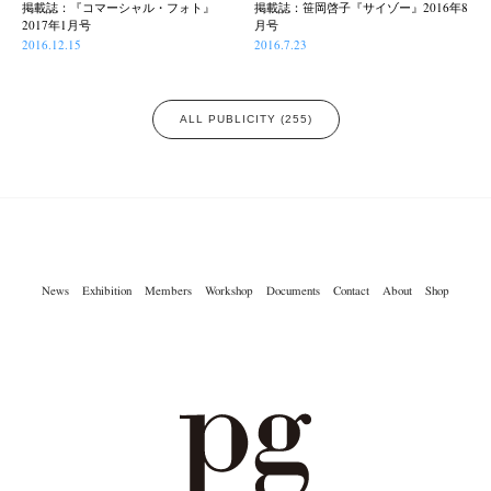
掲載誌：『コマーシャル・フォト』
掲載誌：笹岡啓子『サイゾー』2016年8
2017年1月号
月号
2016.12.15
2016.7.23
ALL PUBLICITY (255)
News
Exhibition
Members
Workshop
Documents
Contact
About
Shop