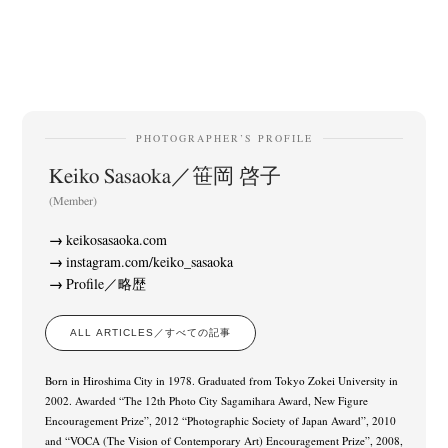
PHOTOGRAPHER’S PROFILE
Keiko Sasaoka／笹岡 啓子
(Member)
keikosasaoka.com
instagram.com/keiko_sasaoka
Profile／略歴
ALL ARTICLES／すべての記事
Born in Hiroshima City in 1978. Graduated from Tokyo Zokei University in
2002. Awarded “The 12th Photo City Sagamihara Award, New Figure
Encouragement Prize”, 2012 “Photographic Society of Japan Award”, 2010
and “VOCA (The Vision of Contemporary Art) Encouragement Prize”, 2008,