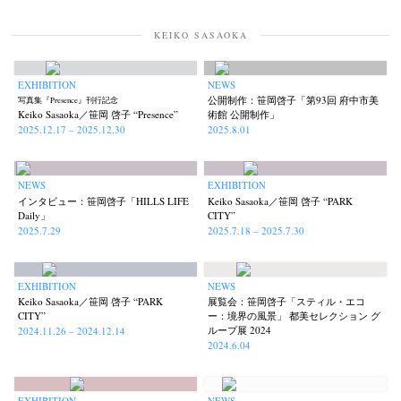
KEIKO SASAOKA
EXHIBITION
NEWS
公開制作：笹岡啓子「第93回 府中市美
写真集『Presence』刊行記念
Keiko Sasaoka／笹岡 啓子 “Presence”
術館 公開制作」
2025.12.17 – 2025.12.30
2025.8.01
NEWS
EXHIBITION
インタビュー：笹岡啓子「HILLS LIFE
Keiko Sasaoka／笹岡 啓子 “PARK
Daily」
CITY”
2025.7.29
2025.7.18 – 2025.7.30
EXHIBITION
NEWS
Keiko Sasaoka／笹岡 啓子 “PARK
展覧会：笹岡啓子「スティル・エコ
CITY”
ー：境界の風景」 都美セレクション グ
ループ展 2024
2024.11.26 – 2024.12.14
2024.6.04
EXHIBITION
NEWS