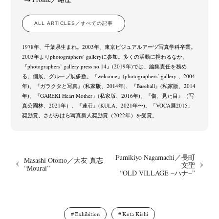
ALL ARTICLES／すべての記事
1978年、千葉県生まれ。2003年、東京ビジュアルアーツ写真学科卒業。
2003年よりphotographers’ galleryに参加。多くの活動に携わるなか、
『photographers’ gallery press no.14』(2019年)では、編集責任を務め
る。個展、グループ展多数。『welcome』(photographers’ gallery 、2004
年)、『ガラクタと写真』(私家版、2014年)、『Baseball』(私家版、2014
年)、『GAREKI Heart Mother』(私家版、2016年)、『傷、見た目』（写
真公園林、2021年）、『連荘』(KULA、2021年〜)。「VOCA展2015」
奨励賞、さがみはら写真新人奨励賞（2022年）を受賞。
Fumikiyo Nagamachi／長町
Masashi Otomo／大友 真志
文聖
“Mourai”
“OLD VILLAGE −ハナ−”
Exhibition
Kota Kishi