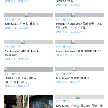
“沖縄という名”
2026.6.5 – 2026.6.14
2026.5.22 – 2026.5.31
EXHIBITION
EXHIBITION
Kota Kishi／岸 幸太 “連荘18”
Fumikiyo Nagamachi／長町 文聖 “ OLD
VILLAGE −ネクタイと服−”
2026.5.11 – 2026.5.31
2026.5.11 – 2026.5.20
EXHIBITION
EXHIBITION
Yu Shinoda／篠田 優 “Forest |
Rintaro Kameoka／亀岡 倫太郎 “奥羽 4”
Monument”
2026.4.15 – 2026.4.29
2026.5.2 – 2026.5.9
EXHIBITION
EXHIBITION
Kota Kishi／岸 幸太 “連荘17”
【連続展】浜昇の戦後と昭和 Vol. 2
2026.4.3 – 2026.4.29
“斯ク、昭和ハ去レリ”
2026.4.3 – 2026.4.12
EXHIBITION
Kota Kishi／岸 幸太 “彼の地、飛地” “連