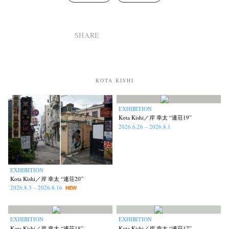
SHARE
KOTA KISHI
EXHIBITION
Kota Kishi／岸 幸太 “連荘19”
2026.6.26 – 2026.8.1
EXHIBITION
Kota Kishi／岸 幸太 “連荘20”
2026.8.3 – 2026.8.16
NEW
EXHIBITION
EXHIBITION
Kota Kishi／岸 幸太 “連荘18”
Kota Kishi／岸 幸太 “連荘17”