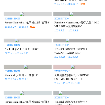
2026.8.3 – 2026.8.16
NEW
EXHIBITION
EXHIBITION
Rintaro Kameoka／亀岡 倫太郎 “奥羽 6”
Fumikiyo Nagamachi／長町 文聖 “ OLD
VILLAGE −玉川学園Ⅱ−”
2026.8.29 – 2026.9.9
NEW
2026.7.21 – 2026.8.1
EXHIBITION
EXHIBITION
Naoki Ohji／王子 直紀 “川崎”
【連続展】浜昇の戦後と昭和 Vol. 4
“VACANT LAND 1989”
2026.7.7 – 2026.7.19
2026.6.26 – 2026.7.5
EXHIBITION
EXHIBITION
Kota Kishi／岸 幸太 “連荘19”
大島尚悟公開制作／NAONORI
OSHIMA: OPEN STUDIO
2026.6.26 – 2026.8.1
2026.6.15 – 2026.6.20
EXHIBITION
EXHIBITION
Rintaro Kameoka／亀岡 倫太郎 “奥羽 5”
【連続展】浜昇の戦後と昭和 Vol. 3