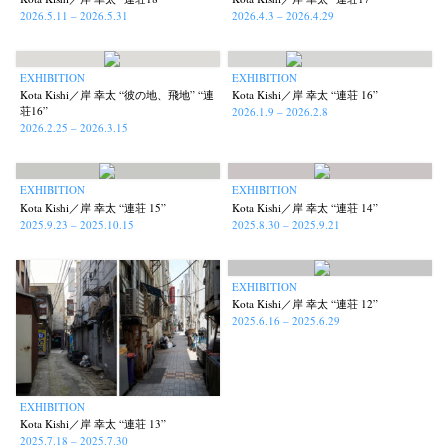
2026.5.11 – 2026.5.31
2026.4.3 – 2026.4.29
EXHIBITION
EXHIBITION
Kota Kishi／岸 幸太 “彼の地、飛地” “連
Kota Kishi／岸 幸太 “連荘 16”
荘16”
2026.1.9 – 2026.2.8
2026.2.25 – 2026.3.15
EXHIBITION
EXHIBITION
Kota Kishi／岸 幸太 “連荘 15”
Kota Kishi／岸 幸太 “連荘 14”
2025.9.23 – 2025.10.15
2025.8.30 – 2025.9.21
EXHIBITION
News
Exhibition
Members
Workshop
Documents
Contact
About
Shop
Kota Kishi／岸 幸太 “連荘 12”
2025.6.16 – 2025.6.29
Terms & Privacy Policy
Bookstores
Newsletter
EXHIBITION
Kota Kishi／岸 幸太 “連荘 13”
2025.7.18 – 2025.7.30
Akifumi Tanaka
Fumikiyo Nagamachi
Kazumichi Hashimoto
(7)
(27)
(6)