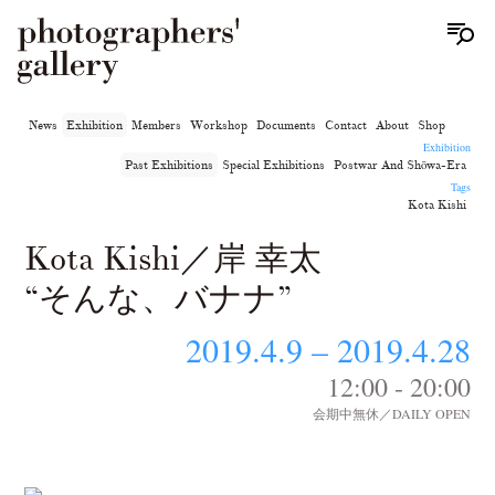
News
Exhibition
Members
Workshop
Documents
Contact
About
Shop
Exhibition
Past Exhibitions
Special Exhibitions
Postwar And Shōwa-Era
Tags
Kota Kishi
Kota Kishi／岸 幸太
“そんな、バナナ”
2019.4.9 – 2019.4.28
12:00 - 20:00
会期中無休／DAILY OPEN