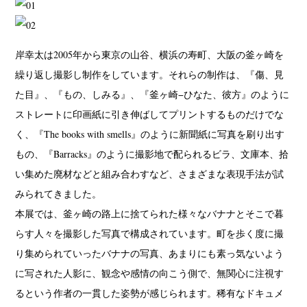
岸幸太は2005年から東京の山谷、横浜の寿町、大阪の釜ヶ崎を
繰り返し撮影し制作をしています。それらの制作は、『傷、見
た目』、『もの、しみる』、『釜ヶ崎−ひなた、彼方』のように
ストレートに印画紙に引き伸ばしてプリントするものだけでな
く、『The books with smells』のように新聞紙に写真を刷り出す
もの、『Barracks』のように撮影地で配られるビラ、文庫本、拾
い集めた廃材などと組み合わすなど、さまざまな表現手法が試
みられてきました。
本展では、釜ヶ崎の路上に捨てられた様々なバナナとそこで暮
らす人々を撮影した写真で構成されています。町を歩く度に撮
り集められていったバナナの写真、あまりにも素っ気ないよう
に写された人影に、観念や感情の向こう側で、無関心に注視す
るという作者の一貫した姿勢が感じられます。稀有なドキュメ