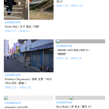
荘16”
2026.2.25 – 2026.3.15
EXHIBITION
Naoki Ohji／王子 直紀 “川崎”
2026.3.17 – 2026.4.1
EXHIBITION
【連続展】浜昇の戦後と昭和 Vol. 1
“津軽野”
2026.1.26 – 2026.2.8
EXHIBITION
Fumikiyo Nagamachi／長町 文聖 “ OLD
VILLAGE −家族−”
2026.2.12 – 2026.2.22
EXHIBITION
EXHIBITION
Kota Kishi／岸 幸太 “連荘 16”
photographers’ gallery企画