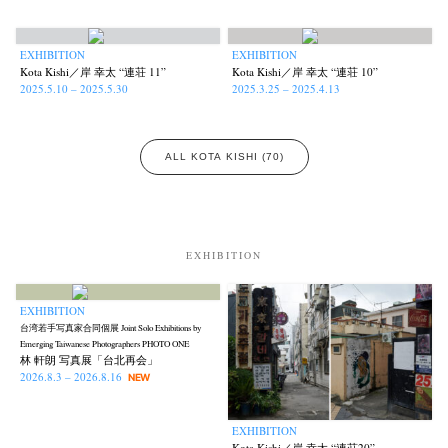
Kazuyuki Kawaguchi
Keiko Sasaoka
Keizo Kitajima
(42)
(267)
(220)
Kota Kishi
Mariko Takahashi
Masako Matsui
Masashi Otomo
(101)
(23)
(23)
(47)
EXHIBITION
EXHIBITION
Kota Kishi／岸 幸太 “連荘 11”
Kota Kishi／岸 幸太 “連荘 10”
Nana Kakuda
Naoki Ohji
Naonori Oshima
Nick Haymes
(61)
(66)
(38)
(5)
2025.5.10 – 2025.5.30
2025.3.25 – 2025.4.13
Park
photographers' gallery File
photographers’ gallery press
(7)
(16)
(14)
Postwar and Shōwa-Era
Presence
Publication
Remembrance
(8)
(2)
(42)
(43)
ALL KOTA KISHI (70)
Renchan
Review
Rintaro Kameoka
Shoreline
(21)
(23)
(32)
(56)
Special Exhibitions
Takuro Yoneda
Tomonori Ryu
(60)
(44)
(15)
Untitled Records
Workshop
Yu Shinoda
Yuki Kasama
(41)
(5)
(7)
(9)
EXHIBITION
EXHIBITION
台湾若手写真家合同個展 Joint Solo Exhibitions by
Emerging Taiwanese Photographers PHOTO ONE
林 軒朗 写真展「台北再会」
2026.8.3 – 2026.8.16
NEW
EXHIBITION
Kota Kishi／岸 幸太 “連荘20”