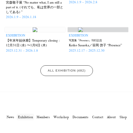
2026.1.9 – 2026.2.8
宮森敬子展 “No matter what, I am still a
part of it. (それでも、私は世界の一部と
してある) ”
2026.1.9 – 2026.1.18
EXHIBITION
EXHIBITION
【年末年始休廊】Temporary closing :
写真集『Presence』刊行記念
12月31日 (水) 〜1月8日 (木)
Keiko Sasaoka／笹岡 啓子 “Presence”
2025.12.31 – 2026.1.8
2025.12.17 – 2025.12.30
ALL EXHIBITION (482)
News
Exhibition
Members
Workshop
Documents
Contact
About
Shop