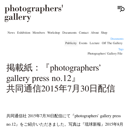
News
Exhibition
Members
Workshop
Documents
Contact
About
Shop
Documents
Publicity
Events
Lecture
Off The Gallery
Tags
Photographers' Gallery File
掲載紙：『photographers’
gallery press no.12』
共同通信2015年7月30日配信
共同通信社 2015年7月30日配信にて『photographers’ gallery press
no.12』をご紹介いただきました。写真は『琉球新報』2015年8月