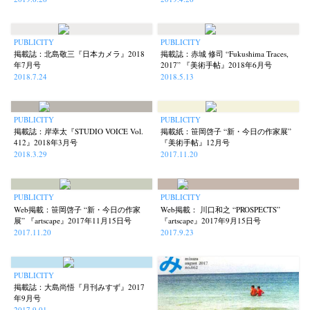
PUBLICITY
PUBLICITY
掲載誌：北島敬三『日本カメラ』2018
掲載誌：赤城 修司 “Fukushima Traces,
年7月号
2017” 『美術手帖』2018年6月号
2018.7.24
2018.5.13
PUBLICITY
PUBLICITY
掲載誌：岸幸太『STUDIO VOICE Vol.
掲載紙：笹岡啓子 “新・今日の作家展”
412』2018年3月号
『美術手帖』12月号
2018.3.29
2017.11.20
PUBLICITY
PUBLICITY
Web掲載：笹岡啓子 “新・今日の作家
Web掲載： 川口和之 “PROSPECTS”
展” 『artscape』2017年11月15日号
『artscape』2017年9月15日号
2017.11.20
2017.9.23
PUBLICITY
掲載誌：大島尚悟『月刊みすず』2017
年9月号
2017.9.01