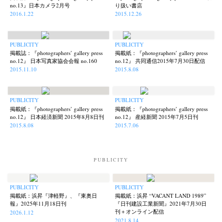
no.13』日本カメラ2月号
り扱い書店
2016.1.22
2015.12.26
PUBLICITY
PUBLICITY
掲載誌：『photographers’ gallery press
掲載紙：『photographers’ gallery press
no.12』 日本写真家協会会報 no.160
no.12』 共同通信2015年7月30日配信
2015.11.10
2015.8.08
PUBLICITY
PUBLICITY
掲載紙：『photographers’ gallery press
掲載紙：『photographers’ gallery press
no.12』 日本経済新聞 2015年8月8日刊
no.12』 産経新聞 2015年7月5日刊
2015.8.08
2015.7.06
PUBLICITY
PUBLICITY
PUBLICITY
掲載紙：浜昇『津軽野』、『東奥日
掲載紙：浜昇 “VACANT LAND 1989”
報』2025年11月18日刊
『日刊建設工業新聞』2021年7月30日
刊＋オンライン配信
2026.1.12
News
Exhibition
Members
Workshop
Documents
Contact
About
Shop
2021.8.14