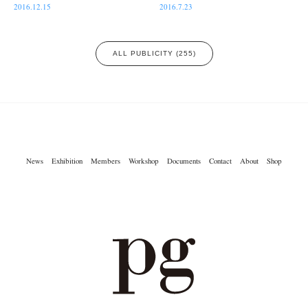
2016.12.15
2016.7.23
ALL PUBLICITY (255)
News
Exhibition
Members
Workshop
Documents
Contact
About
Shop