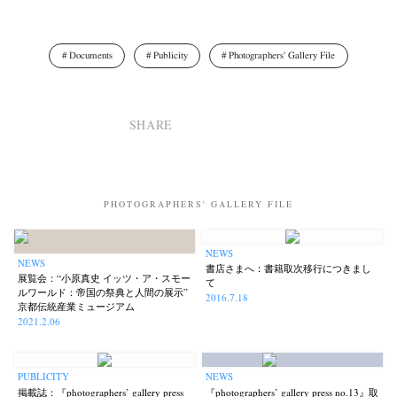
Documents
Publicity
Photographers' Gallery File
SHARE
PHOTOGRAPHERS' GALLERY FILE
NEWS
NEWS
書店さまへ：書籍取次移行につきまし
展覧会：“小原真史 イッツ・ア・スモー
て
ルワールド：帝国の祭典と人間の展示”
2016.7.18
京都伝統産業ミュージアム
2021.2.06
PUBLICITY
NEWS
掲載誌：『photographers’ gallery press
『photographers’ gallery press no.13』取