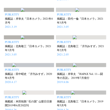
Terms & Privacy Policy
Bookstores
Newsletter
PUBLICITY
PUBLICITY
掲載誌：岸幸太『日本カメラ』2021年4
掲載誌：田代一倫『日本カメラ』2021
月号
年3月号
2021.3.19
2021.3.05
Akifumi Tanaka
Fumikiyo Nagamachi
Kazumichi Hashimoto
(7)
(27)
(6)
Kazuyuki Kawaguchi
Keiko Sasaoka
Keizo Kitajima
Kota Kishi
PUBLICITY
PUBLICITY
(42)
(267)
(220)
(101)
掲載誌：北島敬三『日本カメラ』2021
掲載誌：北島敬三 『月刊みすず』2021
Mariko Takahashi
Masako Matsui
Masashi Otomo
Nana Kakuda
(23)
(23)
(47)
(61)
年3月号
年2月号
2021.3.05
2021.2.05
Naoki Ohji
Naonori Oshima
Nick Haymes
Park
(66)
(38)
(5)
(7)
photographers' gallery File
photographers’ gallery press
(16)
(14)
Postwar and Shōwa-Era
Presence
Publication
Remembrance
(8)
(2)
(42)
(43)
PUBLICITY
PUBLICITY
掲載誌：田中昭史 『月刊みすず』2020
掲載誌：岸幸太 『HAPAX Vol. 11—闘
Renchan
Review
Rintaro Kameoka
Shoreline
Special Exhibitions
(21)
(23)
(32)
(56)
(60)
年4月号
争の言説』 2019年7月発行
2020.4.17
2019.8.06
Takuro Yoneda
Tomonori Ryu
Untitled Records
Workshop
(44)
(15)
(41)
(5)
Yu Shinoda
Yuki Kasama
(7)
(9)
PUBLICITY
PUBLICITY
掲載紙：米田拓朗 “石の国” 山梨日日新
掲載誌：北島敬三『日本カメラ』2019
聞2019年6月20日刊
年5月号
2019.6.26
2019.4.26