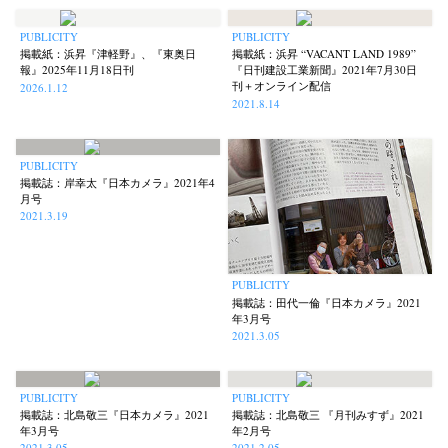
PUBLICITY
PUBLICITY
掲載紙：浜昇『津軽野』、『東奥日
掲載紙：浜昇 “VACANT LAND 1989”
報』2025年11月18日刊
『日刊建設工業新聞』2021年7月30日
刊＋オンライン配信
2026.1.12
2021.8.14
News
Exhibition
Members
Workshop
Documents
Contact
About
Shop
Terms & Privacy Policy
Bookstores
Newsletter
PUBLICITY
掲載誌：岸幸太『日本カメラ』2021年4
月号
2021.3.19
Akifumi Tanaka
Fumikiyo Nagamachi
Kazumichi Hashimoto
(7)
(27)
(6)
Kazuyuki Kawaguchi
Keiko Sasaoka
Keizo Kitajima
(42)
(267)
(220)
PUBLICITY
掲載誌：田代一倫『日本カメラ』2021
Kota Kishi
Mariko Takahashi
Masako Matsui
Masashi Otomo
(101)
(23)
(23)
(47)
年3月号
2021.3.05
Nana Kakuda
Naoki Ohji
Naonori Oshima
Nick Haymes
(61)
(66)
(38)
(5)
Park
photographers' gallery File
photographers’ gallery press
(7)
(16)
(14)
Postwar and Shōwa-Era
Presence
Publication
Remembrance
(8)
(2)
(42)
(43)
PUBLICITY
PUBLICITY
掲載誌：北島敬三『日本カメラ』2021
掲載誌：北島敬三 『月刊みすず』2021
Renchan
Review
Rintaro Kameoka
Shoreline
(21)
(23)
(32)
(56)
年3月号
年2月号
Special Exhibitions
Takuro Yoneda
Tomonori Ryu
2021.3.05
2021.2.05
(60)
(44)
(15)