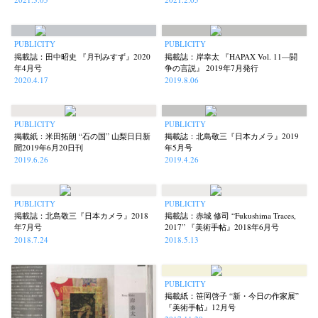
Untitled Records
Workshop
Yu Shinoda
Yuki Kasama
(41)
(5)
(7)
(9)
PUBLICITY
PUBLICITY
掲載誌：田中昭史 『月刊みすず』2020
掲載誌：岸幸太 『HAPAX Vol. 11—闘
年4月号
争の言説』 2019年7月発行
2020.4.17
2019.8.06
PUBLICITY
PUBLICITY
掲載紙：米田拓朗 “石の国” 山梨日日新
掲載誌：北島敬三『日本カメラ』2019
聞2019年6月20日刊
年5月号
2019.6.26
2019.4.26
PUBLICITY
PUBLICITY
掲載誌：北島敬三『日本カメラ』2018
掲載誌：赤城 修司 “Fukushima Traces,
年7月号
2017” 『美術手帖』2018年6月号
2018.7.24
2018.5.13
PUBLICITY
掲載紙：笹岡啓子 “新・今日の作家展”
『美術手帖』12月号