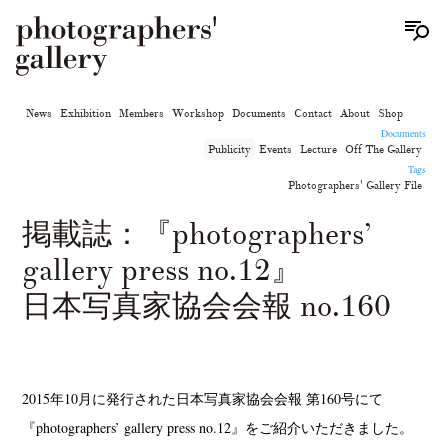
News
Exhibition
Members
Workshop
Documents
Contact
About
Shop
Documents
Publicity
Events
Lecture
Off The Gallery
Tags
Photographers' Gallery File
掲載誌：『photographers’
gallery press no.12』
日本写真家協会会報 no.160
2015年10月に発行された日本写真家協会会報 第160号にて
『photographers’ gallery press no.12』をご紹介いただきました。