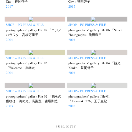
City」笹岡啓子
City」笹岡啓子
2017
2017
SHOP – PG PRESS & FILE
SHOP – PG PRESS & FILE
photographers’ gallery File 07 「ニジノ
photographers’ gallery File 06 「Street
ハラワタ」高橋万里子
Photographs」元田敬三
2004
2004
SHOP – PG PRESS & FILE
SHOP – PG PRESS & FILE
photographers’ gallery File 05
photographers’ gallery File 04 「観光
「Welcome」岸幸太
Kanko」笹岡啓子
2004
2004
SHOP – PG PRESS & FILE
SHOP – PG PRESS & FILE
photographers’ gallery File 02 「我らの
photographers’ gallery File 01
獲物は一滴の光」高梨豊・吉増剛造
『Kawasaki 576』王子直紀
2003
2003
PUBLICITY