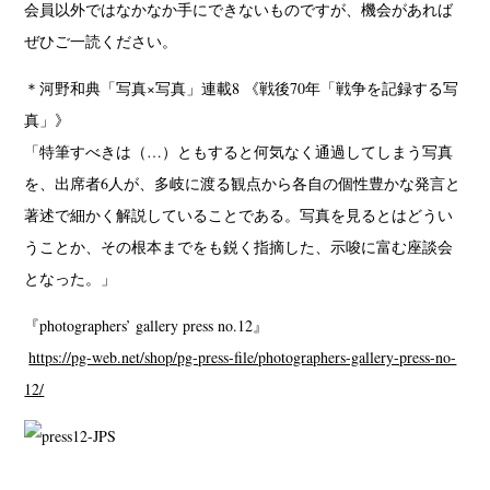
会員以外ではなかなか手にできないものですが、機会があれば
ぜひご一読ください。
＊河野和典「写真×写真」連載8 《戦後70年「戦争を記録する写
真」》
「特筆すべきは（…）ともすると何気なく通過してしまう写真
を、出席者6人が、多岐に渡る観点から各自の個性豊かな発言と
著述で細かく解説していることである。写真を見るとはどうい
うことか、その根本までをも鋭く指摘した、示唆に富む座談会
となった。」
『photographers’ gallery press no.12』
https://pg-web.net/shop/pg-press-file/photographers-gallery-press-no-
12/