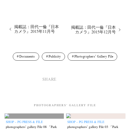
掲載誌：田代一倫『日本
掲載誌：田代一倫『日本
カメラ』2015年11月号
カメラ』2015年12月号
Documents
Publicity
Photographers' Gallery File
SHARE
PHOTOGRAPHERS' GALLERY FILE
SHOP – PG PRESS & FILE
SHOP – PG PRESS & FILE
photographers’ gallery File 08 「Park
photographers’ gallery File 03 「Park