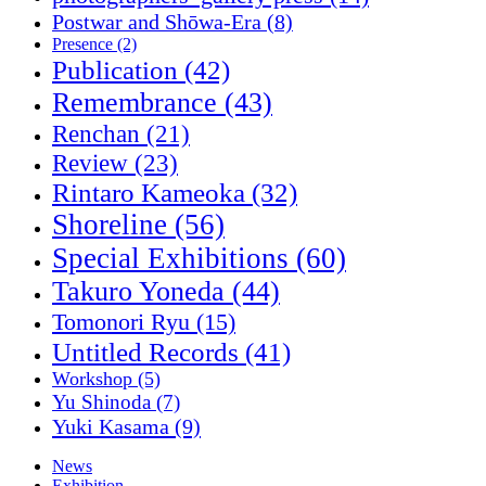
Postwar and Shōwa-Era
(8)
Presence
(2)
Publication
(42)
Remembrance
(43)
Renchan
(21)
Review
(23)
Rintaro Kameoka
(32)
Shoreline
(56)
Special Exhibitions
(60)
Takuro Yoneda
(44)
Tomonori Ryu
(15)
Untitled Records
(41)
Workshop
(5)
Yu Shinoda
(7)
Yuki Kasama
(9)
News
Exhibition