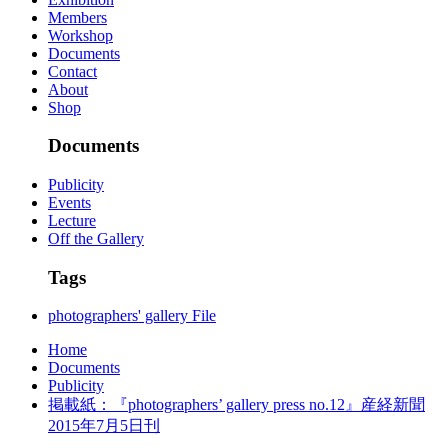
Members
Workshop
Documents
Contact
About
Shop
Documents
Publicity
Events
Lecture
Off the Gallery
Tags
photographers' gallery File
Home
Documents
Publicity
掲載紙：『photographers’ gallery press no.12』産経新聞
2015年7月5日刊