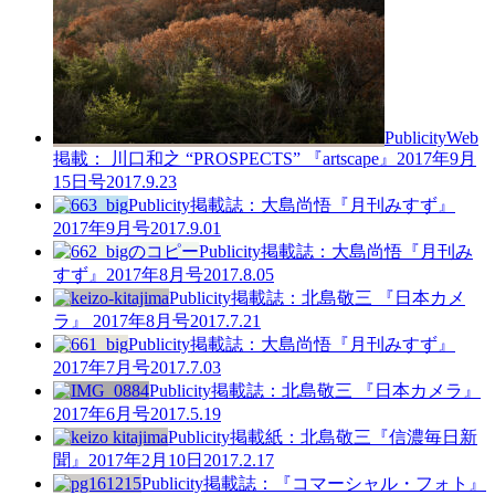
Publicity
Web
掲載： 川口和之 “PROSPECTS” 『artscape』2017年9月
15日号
2017.9.23
Publicity
掲載誌：大島尚悟『月刊みすず』
2017年9月号
2017.9.01
Publicity
掲載誌：大島尚悟『月刊み
すず』2017年8月号
2017.8.05
Publicity
掲載誌：北島敬三 『日本カメ
ラ』 2017年8月号
2017.7.21
Publicity
掲載誌：大島尚悟『月刊みすず』
2017年7月号
2017.7.03
Publicity
掲載誌：北島敬三 『日本カメラ』
2017年6月号
2017.5.19
Publicity
掲載紙：北島敬三『信濃毎日新
聞』2017年2月10日
2017.2.17
Publicity
掲載誌：『コマーシャル・フォト』