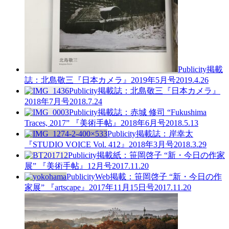
Publicity
掲載
誌：北島敬三『日本カメラ』2019年5月号
2019.4.26
Publicity
掲載誌：北島敬三『日本カメラ』
2018年7月号
2018.7.24
Publicity
掲載誌：赤城 修司 “Fukushima
Traces, 2017” 『美術手帖』2018年6月号
2018.5.13
Publicity
掲載誌：岸幸太
『STUDIO VOICE Vol. 412』2018年3月号
2018.3.29
Publicity
掲載紙：笹岡啓子 “新・今日の作家
展” 『美術手帖』12月号
2017.11.20
Publicity
Web掲載：笹岡啓子 “新・今日の作
家展” 『artscape』2017年11月15日号
2017.11.20