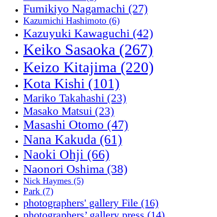
Fumikiyo Nagamachi
(27)
Kazumichi Hashimoto
(6)
Kazuyuki Kawaguchi
(42)
Keiko Sasaoka
(267)
Keizo Kitajima
(220)
Kota Kishi
(101)
Mariko Takahashi
(23)
Masako Matsui
(23)
Masashi Otomo
(47)
Nana Kakuda
(61)
Naoki Ohji
(66)
Naonori Oshima
(38)
Nick Haymes
(5)
Park
(7)
photographers' gallery File
(16)
photographers’ gallery press
(14)