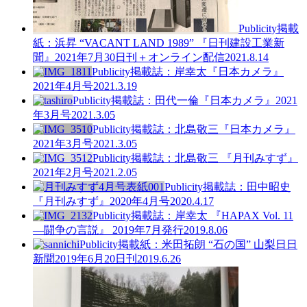
Publicity
掲載
紙：浜昇 “VACANT LAND 1989” 『日刊建設工業新
聞』2021年7月30日刊＋オンライン配信
2021.8.14
Publicity
掲載誌：岸幸太『日本カメラ』
2021年4月号
2021.3.19
Publicity
掲載誌：田代一倫『日本カメラ』2021
年3月号
2021.3.05
Publicity
掲載誌：北島敬三『日本カメラ』
2021年3月号
2021.3.05
Publicity
掲載誌：北島敬三 『月刊みすず』
2021年2月号
2021.2.05
Publicity
掲載誌：田中昭史
『月刊みすず』2020年4月号
2020.4.17
Publicity
掲載誌：岸幸太 『HAPAX Vol. 11
—闘争の言説』 2019年7月発行
2019.8.06
Publicity
掲載紙：米田拓朗 “石の国” 山梨日日
新聞2019年6月20日刊
2019.6.26