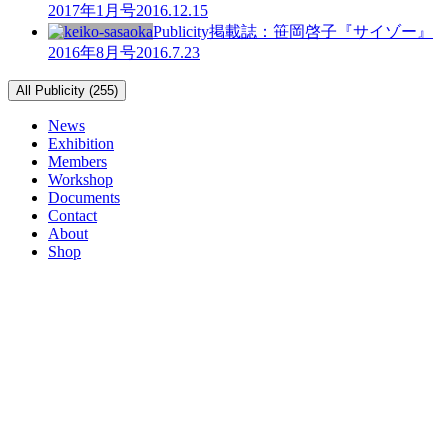
2017年1月号
2016.12.15
Publicity
掲載誌：笹岡啓子『サイゾー』
2016年8月号
2016.7.23
All Publicity (255)
News
Exhibition
Members
Workshop
Documents
Contact
About
Shop