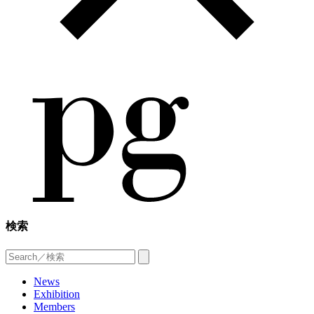
検索
News
Exhibition
Members