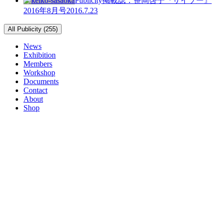
Publicity
掲載誌：笹岡啓子『サイゾー』
2016年8月号
2016.7.23
All Publicity (255)
News
Exhibition
Members
Workshop
Documents
Contact
About
Shop