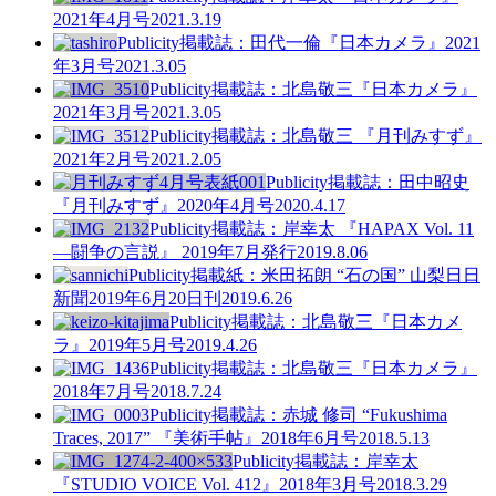
2021年4月号
2021.3.19
Publicity
掲載誌：田代一倫『日本カメラ』2021
年3月号
2021.3.05
Publicity
掲載誌：北島敬三『日本カメラ』
2021年3月号
2021.3.05
Publicity
掲載誌：北島敬三 『月刊みすず』
2021年2月号
2021.2.05
Publicity
掲載誌：田中昭史
『月刊みすず』2020年4月号
2020.4.17
Publicity
掲載誌：岸幸太 『HAPAX Vol. 11
—闘争の言説』 2019年7月発行
2019.8.06
Publicity
掲載紙：米田拓朗 “石の国” 山梨日日
新聞2019年6月20日刊
2019.6.26
Publicity
掲載誌：北島敬三『日本カメ
ラ』2019年5月号
2019.4.26
Publicity
掲載誌：北島敬三『日本カメラ』
2018年7月号
2018.7.24
Publicity
掲載誌：赤城 修司 “Fukushima
Traces, 2017” 『美術手帖』2018年6月号
2018.5.13
Publicity
掲載誌：岸幸太
『STUDIO VOICE Vol. 412』2018年3月号
2018.3.29