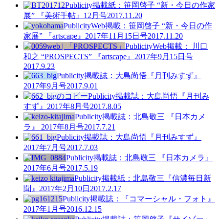
Publicity
掲載紙：笹岡啓子 “新・今日の作家
展” 『美術手帖』12月号
2017.11.20
Publicity
Web掲載：笹岡啓子 “新・今日の作
家展” 『artscape』2017年11月15日号
2017.11.20
Publicity
Web掲載： 川口
和之 “PROSPECTS” 『artscape』2017年9月15日号
2017.9.23
Publicity
掲載誌：大島尚悟『月刊みすず』
2017年9月号
2017.9.01
Publicity
掲載誌：大島尚悟『月刊み
すず』2017年8月号
2017.8.05
Publicity
掲載誌：北島敬三 『日本カメ
ラ』 2017年8月号
2017.7.21
Publicity
掲載誌：大島尚悟『月刊みすず』
2017年7月号
2017.7.03
Publicity
掲載誌：北島敬三 『日本カメラ』
2017年6月号
2017.5.19
Publicity
掲載紙：北島敬三『信濃毎日新
聞』2017年2月10日
2017.2.17
Publicity
掲載誌：『コマーシャル・フォト』
2017年1月号
2016.12.15