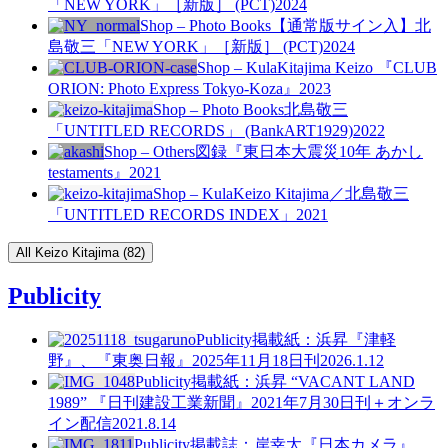
「NEW YORK」［新版］ (PCT)
2024
Shop – Photo Books
【通常版サイン入】北
島敬三「NEW YORK」［新版］ (PCT)
2024
Shop – Kula
Kitajima Keizo 『CLUB
ORION: Photo Express Tokyo-Koza』
2023
Shop – Photo Books
北島敬三
「UNTITLED RECORDS」 (BankART1929)
2022
Shop – Others
図録『東日本大震災10年 あかし
testaments』
2021
Shop – Kula
Keizo Kitajima／北島敬三
「UNTITLED RECORDS INDEX」
2021
All Keizo Kitajima (82)
Publicity
Publicity
掲載紙：浜昇『津軽
野』、『東奥日報』2025年11月18日刊
2026.1.12
Publicity
掲載紙：浜昇 “VACANT LAND
1989” 『日刊建設工業新聞』2021年7月30日刊＋オンラ
イン配信
2021.8.14
Publicity
掲載誌：岸幸太『日本カメラ』