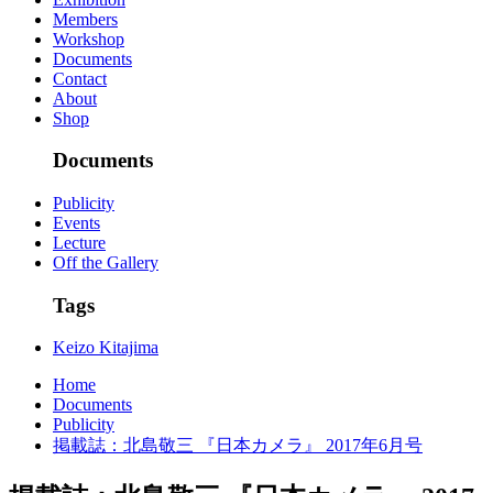
Members
Workshop
Documents
Contact
About
Shop
Documents
Publicity
Events
Lecture
Off the Gallery
Tags
Keizo Kitajima
Home
Documents
Publicity
掲載誌：北島敬三 『日本カメラ』 2017年6月号