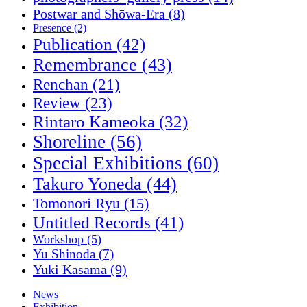
Postwar and Shōwa-Era
(8)
Presence
(2)
Publication
(42)
Remembrance
(43)
Renchan
(21)
Review
(23)
Rintaro Kameoka
(32)
Shoreline
(56)
Special Exhibitions
(60)
Takuro Yoneda
(44)
Tomonori Ryu
(15)
Untitled Records
(41)
Workshop
(5)
Yu Shinoda
(7)
Yuki Kasama
(9)
News
Exhibition