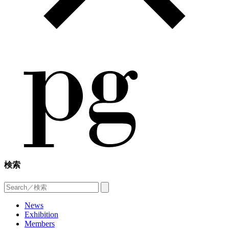
検索
News
Exhibition
Members