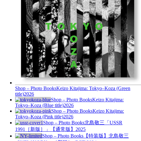
Shop – Photo Books
Keizo Kitajima: Tokyo–Koza (Green
title)
2026
Shop – Photo Books
Keizo Kitajima:
Tokyo–Koza (Blue title)
2026
Shop – Photo Books
Keizo Kitajima:
Tokyo–Koza (Pink title)
2026
Shop – Photo Books
北島敬三「USSR
1991［新版］」【通常版】
2025
Shop – Photo Books
【特装版】北島敬三