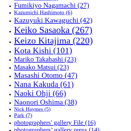
Fumikiyo Nagamachi
(27)
Kazumichi Hashimoto
(6)
Kazuyuki Kawaguchi
(42)
Keiko Sasaoka
(267)
Keizo Kitajima
(220)
Kota Kishi
(101)
Mariko Takahashi
(23)
Masako Matsui
(23)
Masashi Otomo
(47)
Nana Kakuda
(61)
Naoki Ohji
(66)
Naonori Oshima
(38)
Nick Haymes
(5)
Park
(7)
photographers' gallery File
(16)
photographers’ gallery press
(14)