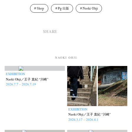
Shop
Pg 出版
Naoki Ohji
SHARE
NAOKI OHJI
EXHIBITION
Naoki Ohji／王子 直紀 “川崎”
2026.7.7 – 2026.7.19
EXHIBITION
Naoki Ohji／王子 直紀 “川崎”
2026.3.17 – 2026.4.1