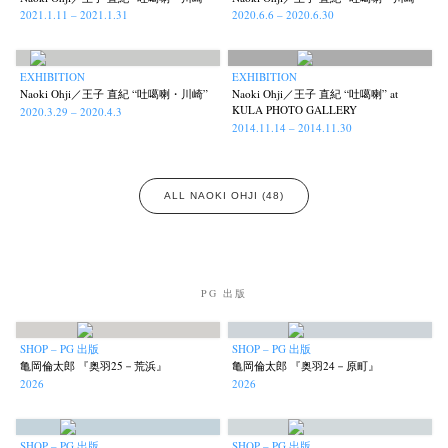
2021.1.11 – 2021.1.31
2020.6.6 – 2020.6.30
Akifumi Tanaka
Fumikiyo Nagamachi
Kazumichi Hashimoto
(7)
(27)
(6)
Kazuyuki Kawaguchi
Keiko Sasaoka
Keizo Kitajima
(42)
(267)
(220)
Kota Kishi
Mariko Takahashi
Masako Matsui
Masashi Otomo
(101)
(23)
(23)
(47)
EXHIBITION
EXHIBITION
Naoki Ohji／王子 直紀 “吐噶喇・川崎”
Naoki Ohji／王子 直紀 “吐噶喇” at
Nana Kakuda
Naoki Ohji
Naonori Oshima
Nick Haymes
(61)
(66)
(38)
(5)
KULA PHOTO GALLERY
2020.3.29 – 2020.4.3
2014.11.14 – 2014.11.30
Park
photographers' gallery File
photographers’ gallery press
(7)
(16)
(14)
Postwar and Shōwa-Era
Presence
Publication
Remembrance
(8)
(2)
(42)
(43)
Renchan
Review
Rintaro Kameoka
Shoreline
(21)
(23)
(32)
(56)
ALL NAOKI OHJI (48)
Special Exhibitions
Takuro Yoneda
Tomonori Ryu
(60)
(44)
(15)
Untitled Records
Workshop
Yu Shinoda
Yuki Kasama
(41)
(5)
(7)
(9)
PG 出版
SHOP – PG 出版
SHOP – PG 出版
亀岡倫太郎 『奥羽25－荒浜』
亀岡倫太郎 『奥羽24－原町』
2026
2026
SHOP – PG 出版
SHOP – PG 出版