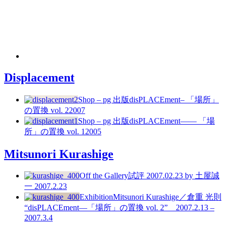
Displacement
Shop – pg 出版
disPLACEment– 「場所」
の置換 vol. 2
2007
Shop – pg 出版
disPLACEment—— 「場
所」の置換 vol. 1
2005
Mitsunori Kurashige
Off the Gallery
試評 2007.02.23
by 土屋誠
一
2007.2.23
Exhibition
Mitsunori Kurashige／倉重 光則
“disPLACEment―「場所」の置換 vol. 2”
2007.2.13 –
2007.3.4