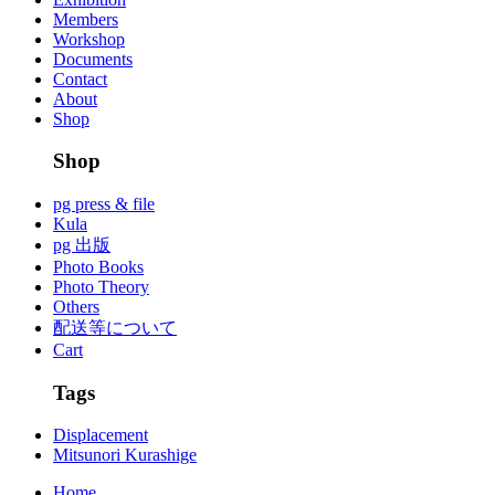
Members
Workshop
Documents
Contact
About
Shop
Shop
pg press & file
Kula
pg 出版
Photo Books
Photo Theory
Others
配送等について
Cart
Tags
Displacement
Mitsunori Kurashige
Home