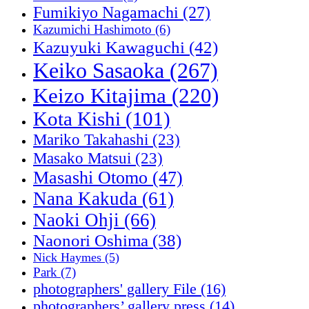
Fumikiyo Nagamachi
(27)
Kazumichi Hashimoto
(6)
Kazuyuki Kawaguchi
(42)
Keiko Sasaoka
(267)
Keizo Kitajima
(220)
Kota Kishi
(101)
Mariko Takahashi
(23)
Masako Matsui
(23)
Masashi Otomo
(47)
Nana Kakuda
(61)
Naoki Ohji
(66)
Naonori Oshima
(38)
Nick Haymes
(5)
Park
(7)
photographers' gallery File
(16)
photographers’ gallery press
(14)