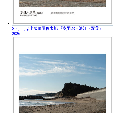
Shop – pg 出版
亀岡倫太郎 『奥羽23－浪江・双葉』
2026