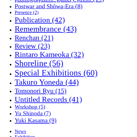
Postwar and Shōwa-Era
(8)
Presence
(2)
Publication
(42)
Remembrance
(43)
Renchan
(21)
Review
(23)
Rintaro Kameoka
(32)
Shoreline
(56)
Special Exhibitions
(60)
Takuro Yoneda
(44)
Tomonori Ryu
(15)
Untitled Records
(41)
Workshop
(5)
Yu Shinoda
(7)
Yuki Kasama
(9)
News
Exhibition