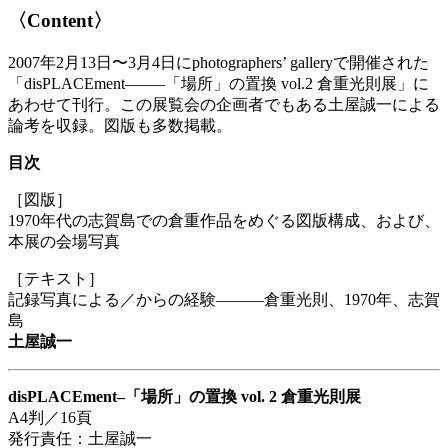
vol.
〈Content〉
2
個
2007年2月13日〜3月4日にphotographers’ galleryで開催された
「disPLACEment–——「場所」の置換 vol.2 倉重光則展」に
あわせて刊行。この展覧会の企画者でもある土屋誠一による
論考を収録。図版も多数掲載。
目次
［図版］
1970年代の志賀島での倉重作品をめぐる図版構成、および、
本展の会場写真
［テキスト］
記録写真による／からの経験———倉重光則、1970年、志賀
島
土屋誠一
disPLACEment–「場所」の置換 vol. 2 倉重光則展
A4判／16頁
発行責任：土屋誠一