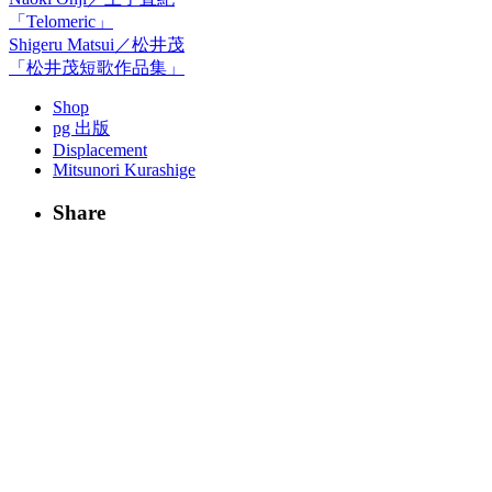
「Telomeric」
Shigeru Matsui／松井茂
「松井茂短歌作品集」
Shop
pg 出版
Displacement
Mitsunori Kurashige
Share