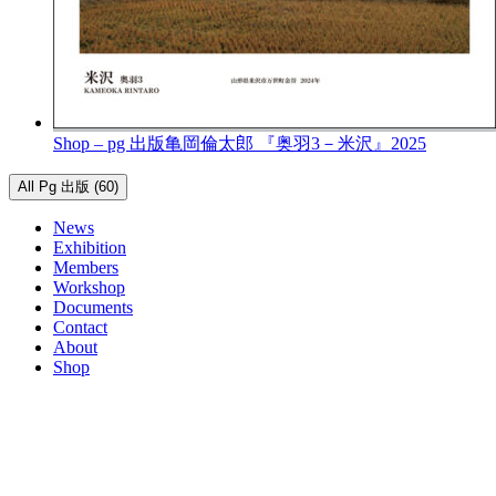
Shop – pg 出版
亀岡倫太郎 『奥羽3－米沢』
2025
All Pg 出版 (60)
News
Exhibition
Members
Workshop
Documents
Contact
About
Shop