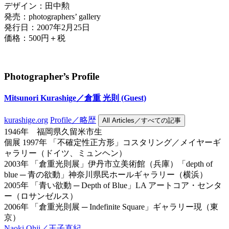
デザイン：田中勲
発売：photographers’ gallery
発行日：2007年2月25日
価格：500円＋税
Photographer’s Profile
Mitsunori Kurashige／倉重 光則
(Guest)
kurashige.org
Profile／略歴
All Articles／すべての記事
1946年 福岡県久留米市生
個展 1997年 「不確定性正方形」コスタリング／メイヤーギ
ャラリー（ドイツ、ミュンヘン）
2003年 「倉重光則展」伊丹市立美術館（兵庫）「depth of
blue ─ 青の欲動」神奈川県民ホールギャラリー（横浜）
2005年 「青い欲動 ─ Depth of Blue」LA アートコア・センタ
ー（ロサンゼルス）
2006年 「倉重光則展 ─ Indefinite Square」ギャラリー現（東
京）
Naoki Ohji／王子直紀