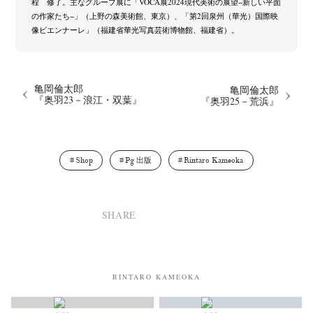
程 修了。主なグループ展に「VOCA展2024現代美術の展望−新しい平面
の作家たち−」（上野の森美術館、東京）、「第2回泉州（華光）国際映
像ビエンナーレ」（福建省華光写真芸術博物館、福建省）。
亀岡倫太郎
亀岡倫太郎
『奥羽23－浪江・双葉』
『奥羽25－荒浜』
Shop
Pg 出版
Rintaro Kameoka
SHARE
RINTARO KAMEOKA
News
Exhibition
Members
Workshop
Documents
Contact
About
Shop