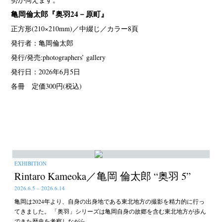
亀岡倫太郎『奥羽24－原町』
正方形(210×210mm)／中綴じ／カラー8頁
発行者：亀岡倫太郎
発行/発売:photographers’ gallery
発行日：2026年6月5日
各冊 定価300円(税込)
EXHIBITION
Rintaro Kameoka／亀岡 倫太郎 “奥羽 5”
2026.6.5 – 2026.6.14
亀岡は2024年より、自身の出身地である東北地方の撮影を精力的に行っ
てきました。 「奥羽」シリーズは亀岡自身の故郷を含む東北地方が歩ん
できた歴史を考察しながら、 …