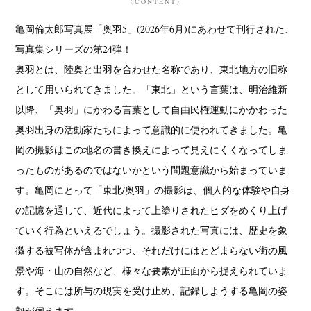
〈CONTENT〉
亀岡倫太郎写真展「奥羽5」(2026年6月)にあわせて刊行された、
写真集シリーズの第24弾！
奥羽とは、陸奥と出羽を合わせた名称であり、東北地方の旧称
として用いられてきました。「東北」という言葉は、明治維新
以降、「奥羽」にかわる言葉として自由民権運動にかかわった
奥羽出身の活動家たちによって意識的に使われてきました。亀
岡の撮影はこの地名の書き換えによって見えにくくなってしま
ったものがあるのではないかという問題意識から始まっていま
す。亀岡にとって「東北/奥羽」の撮影は、個人的な体験や自身
の記憶を通して、近代によって上塗りされたヒダをめくり上げ
ていく行為といえるでしょう。撮影された写真には、歴史を象
徴する被写体が含まれつつ、それだけにはとどまらない街の風
景や海・山の自然など、様々な要素が正面から捉えられていま
す。そこには所与の現実を受け止め、記録しようする亀岡の姿
勢が伺えます。