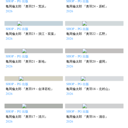
SHOP – PG 出版
SHOP – PG 出版
Terms & Privacy Policy
Bookstores
Newsletter
亀岡倫太郎 『奥羽25－荒浜』
亀岡倫太郎 『奥羽24－原町』
2026
2026
SHOP – PG 出版
SHOP – PG 出版
亀岡倫太郎 『奥羽23－浪江・双葉』
亀岡倫太郎 『奥羽22－広野』
Akifumi Tanaka
Fumikiyo Nagamachi
Kazumichi Hashimoto
(7)
(27)
(6)
2026
2026
Kazuyuki Kawaguchi
Keiko Sasaoka
Keizo Kitajima
(42)
(267)
(220)
Kota Kishi
Mariko Takahashi
Masako Matsui
Masashi Otomo
(101)
(23)
(23)
(47)
SHOP – PG 出版
SHOP – PG 出版
Nana Kakuda
Naoki Ohji
Naonori Oshima
Nick Haymes
(61)
(66)
(38)
(5)
亀岡倫太郎 『奥羽21－新地』
亀岡倫太郎 『奥羽20－盛岡』
2026
2026
Park
photographers' gallery File
photographers’ gallery press
(7)
(16)
(14)
Postwar and Shōwa-Era
Presence
Publication
Remembrance
(8)
(2)
(42)
(43)
Renchan
Review
Rintaro Kameoka
Shoreline
(21)
(23)
(32)
(56)
SHOP – PG 出版
SHOP – PG 出版
亀岡倫太郎 『奥羽19－会津若松』
亀岡倫太郎 『奥羽18－北村山』
Special Exhibitions
Takuro Yoneda
Tomonori Ryu
(60)
(44)
(15)
2026
2026
Untitled Records
Workshop
Yu Shinoda
Yuki Kasama
(41)
(5)
(7)
(9)
SHOP – PG 出版
SHOP – PG 出版
亀岡倫太郎 『奥羽17－清川』
亀岡倫太郎 『奥羽16－涌谷』
2026
2026