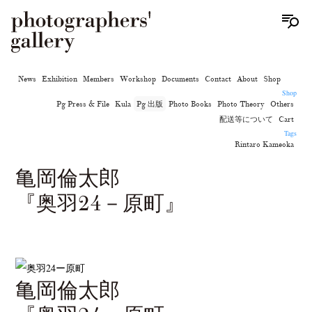
News
Exhibition
Members
Workshop
Documents
Contact
About
Shop
Shop
Pg Press & File
Kula
Pg 出版
Photo Books
Photo Theory
Others
配送等について
Cart
Tags
Rintaro Kameoka
亀岡倫太郎
『奥羽24－原町』
亀岡倫太郎