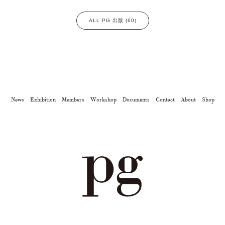
ALL PG 出版 (60)
News
Exhibition
Members
Workshop
Documents
Contact
About
Shop