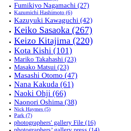
Fumikiyo Nagamachi
(27)
Kazumichi Hashimoto
(6)
Kazuyuki Kawaguchi
(42)
Keiko Sasaoka
(267)
Keizo Kitajima
(220)
Kota Kishi
(101)
Mariko Takahashi
(23)
Masako Matsui
(23)
Masashi Otomo
(47)
Nana Kakuda
(61)
Naoki Ohji
(66)
Naonori Oshima
(38)
Nick Haymes
(5)
Park
(7)
photographers' gallery File
(16)
photographers’ gallery press
(14)