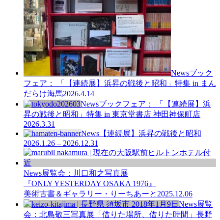
News
ブック
フェア： 「【連続展】浜昇の戦後と昭和」特集 in まん
だらけ海馬
2026.4.14
News
ブックフェア： 「【連続展】浜
昇の戦後と昭和」特集 in 東京堂書店 神田神保町店
2026.3.31
News
【連続展】浜昇の戦後と昭和
2026.1.26 – 2026.12.31
News
展覧会：川口和之写真展
『ONLY YESTERDAY OSAKA 1976』
美術古書＆ギャラリー・りーちあーと
2025.12.06
News
展覧
会：北島敬三写真展「借りた場所、借りた時間」長野