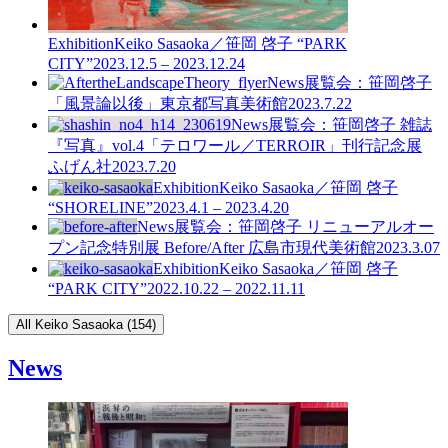
Exhibition
Keiko Sasaoka／笹岡 啓子 “PARK
CITY”
2023.12.5 – 2023.12.24
News
展覧会：笹岡啓子
「風景論以後」東京都写真美術館
2023.7.22
News
展覧会：笹岡啓子 雑誌
『写真』vol.4「テロワール／TERROIR」刊行記念展
ふげん社
2023.7.20
Exhibition
Keiko Sasaoka／笹岡 啓子
“SHORELINE”
2023.4.1 – 2023.4.20
News
展覧会：笹岡啓子 リニューアルオー
プン記念特別展 Before/After 広島市現代美術館
2023.3.07
Exhibition
Keiko Sasaoka／笹岡 啓子
“PARK CITY”
2022.10.22 – 2022.11.11
All Keiko Sasaoka (154)
News