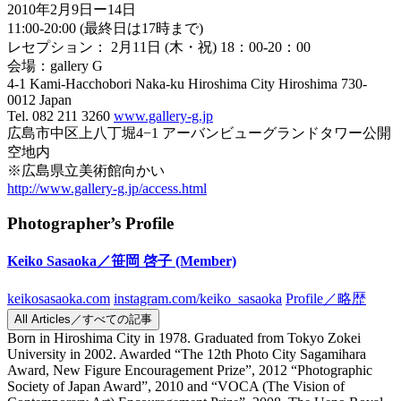
2010年2月9日ー14日
11:00-20:00 (最終日は17時まで)
レセプション： 2月11日 (木・祝) 18：00-20：00
会場：gallery G
4-1 Kami-Hacchobori Naka-ku Hiroshima City Hiroshima 730-
0012 Japan
Tel. 082 211 3260
www.gallery-g.jp
広島市中区上八丁堀4−1 アーバンビューグランドタワー公開
空地内
※広島県立美術館向かい
http://www.gallery-g.jp/access.html
Photographer’s Profile
Keiko Sasaoka／笹岡 啓子
(Member)
keikosasaoka.com
instagram.com/keiko_sasaoka
Profile／略歴
All Articles／すべての記事
Born in Hiroshima City in 1978. Graduated from Tokyo Zokei
University in 2002. Awarded “The 12th Photo City Sagamihara
Award, New Figure Encouragement Prize”, 2012 “Photographic
Society of Japan Award”, 2010 and “VOCA (The Vision of