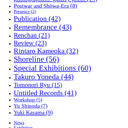
Postwar and Shōwa-Era
(8)
Presence
(2)
Publication
(42)
Remembrance
(43)
Renchan
(21)
Review
(23)
Rintaro Kameoka
(32)
Shoreline
(56)
Special Exhibitions
(60)
Takuro Yoneda
(44)
Tomonori Ryu
(15)
Untitled Records
(41)
Workshop
(5)
Yu Shinoda
(7)
Yuki Kasama
(9)
News
Exhibition