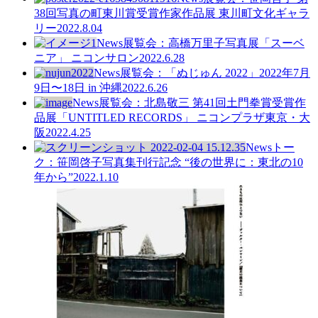
38回写真の町東川賞受賞作家作品展 東川町文化ギャラ
リー
2022.8.04
News
展覧会：高橋万里子写真展「スーベ
ニア」 ニコンサロン
2022.6.28
News
展覧会：「ぬじゅん 2022」2022年7月
9日〜18日 in 沖縄
2022.6.26
News
展覧会：北島敬三 第41回土門拳賞受賞作
品展「UNTITLED RECORDS」 ニコンプラザ東京・大
阪
2022.4.25
News
トー
ク：笹岡啓子写真集刊行記念 “後の世界に：東北の10
年から”
2022.1.10