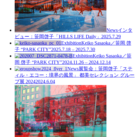
News
インタ
ビュー：笹岡啓子「HILLS LIFE Daily」
2025.7.29
Exhibition
Keiko Sasaoka／笹岡 啓
子 “PARK CITY”
2025.7.18 – 2025.7.30
Exhibition
Keiko Sasaoka／笹
岡 啓子 “PARK CITY”
2024.11.26 – 2024.12.14
News
展覧会：笹岡啓子「ステ
ィル・エコー：境界の風景」 都美セレクション グルー
プ展 2024
2024.6.04