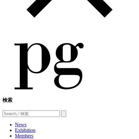
検索
News
Exhibition
Members