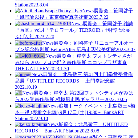
Station
2023.8.04
News
展覧会：笹岡啓子
「風景論以後」東京都写真美術館
2023.7.22
News
展覧会：笹岡啓子 雑誌
『写真』vol.4「テロワール／TERROIR」刊行記念展
ふげん社
2023.7.20
News
展覧会：笹岡啓子 リニューアルオー
プン記念特別展 Before/After 広島市現代美術館
2023.3.07
News
展覧会：岸幸太 フォトシティさが
みはら 2022 プロの部入賞作品展 ニコンプラザ東京
THE GALLERY
2023.1.30
News
展覧会：北島敬三 第41回土門拳賞受賞作
品展「UNTITLED RECORDS」 土門拳記念館
2022.10.19
News
展覧会：岸幸太 第22回フォトシティさがみは
ら2022受賞作品展 相模原市民ギャラリー
2022.10.05
News
追加トークイベント：北島敬三×橋
本一径 (表象文化論) 9月17日 [土]19:30～ BankART
Station
2022.9.10
News
展覧会：北島敬三「UNTITLED
RECORDS」 BankART Station
2022.8.08
News
展覧会：笹岡啓子 第