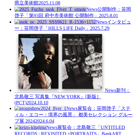
県立美術館
2025.11.08
News
公開制作：笹岡
啓子「第93回 府中市美術館 公開制作」
2025.8.01
News
インタビュ
ー：笹岡啓子「HILLS LIFE Daily」
2025.7.29
News
新刊：
北島敬三 写真集『NEW YORK』[新版］
(PCT)
2024.10.10
News
展覧会：笹岡啓子「ステ
ィル・エコー：境界の風景」 都美セレクション グルー
プ展 2024
2024.6.04
News
展覧会：北島敬三「UNTITLED
RECORDS : REVISITED +PORTRAITS」BankART