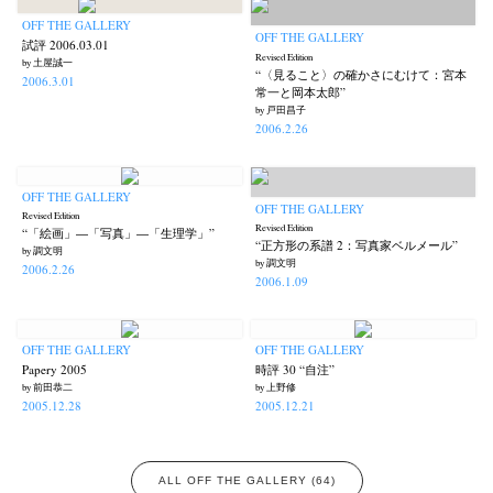
OFF THE GALLERY
OFF THE GALLERY
試評 2006.03.01
Revised Edition
by 土屋誠一
“〈見ること〉の確かさにむけて：宮本
2006.3.01
常一と岡本太郎”
by 戸田昌子
2006.2.26
OFF THE GALLERY
OFF THE GALLERY
Revised Edition
Revised Edition
“「絵画」―「写真」―「生理学」”
“正方形の系譜 2：写真家ベルメール”
by 調文明
by 調文明
2006.2.26
2006.1.09
OFF THE GALLERY
OFF THE GALLERY
Papery 2005
時評 30 “自注”
by 前田恭二
by 上野修
2005.12.28
2005.12.21
ALL OFF THE GALLERY (64)