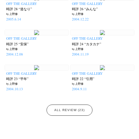
OFF THE GALLERY
OFF THE GALLERY
時評 28 “道なり”
時評 26 “みんな”
by 上野修
by 上野修
2005.6.14
2004.12.22
OFF THE GALLERY
OFF THE GALLERY
時評 25 “安保”
時評 24 “カタカナ”
by 上野修
by 上野修
2004.12.08
2004.11.19
OFF THE GALLERY
OFF THE GALLERY
時評 23 “平年”
時評 22 “引用”
by 上野修
by 上野修
2004.10.13
2004.9.11
ALL REVIEW (23)
News
Exhibition
Members
Workshop
Documents
Contact
About
Shop
Terms & Privacy Policy
Bookstores
Newsletter