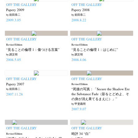
OFF THE GALLERY
OFF THE GALLERY
Papery 2009
Papery 2008
by 前田恭二
by 前田恭二
2009.3.05
2008.8.22
OFF THE GALLERY
OFF THE GALLERY
Revised Edition
Revised Edition
“見ることの倫理 1：傷つける言葉”
“見ることの倫理 1：はじめに”
by 調文明
by 調文明
2008.5.05
2008.4.06
OFF THE GALLERY
OFF THE GALLERY
Papery 2007
Revised Edition
“死後の写真：「Secure the Shadow Ere
by 前田恭二
the Substance Fade（影をとどめよ、そ
2007.11.28
の身が消え果てるまえに）」”
by 甲斐義明
2007.9.07
OFF THE GALLERY
OFF THE GALLERY
時評 34 “白”
Revised Edition