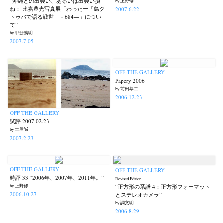
“沖縄との出会い、あるいは出会い損
by 上野修
ね： 比嘉豊光写真展「わったー「島ク
2007.6.22
トゥバで語る戦世」－684―」につい
て”
by 甲斐義明
2007.7.05
OFF THE GALLERY
Papery 2006
by 前田恭二
2006.12.23
OFF THE GALLERY
試評 2007.02.23
by 土屋誠一
2007.2.23
OFF THE GALLERY
OFF THE GALLERY
時評 33 “2006年、2007年、2011年。”
Revised Edition
by 上野修
“正方形の系譜 4：正方形フォーマット
2006.10.27
とステレオカメラ”
by 調文明
2006.8.29