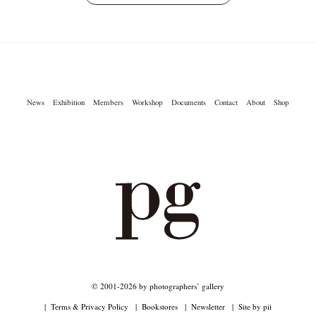
News
Exhibition
Members
Workshop
Documents
Contact
About
Shop
© 2001-2026 by photographers’ gallery
Terms & Privacy Policy
Bookstores
Newsletter
Site by pii