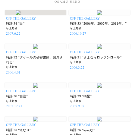
OSAMU UENO
OFF THE GALLERY
OFF THE GALLERY
時評 34 “白”
時評 33 “2006年、2007年、2011年。”
by 上野修
by 上野修
Akifumi Tanaka
Fumikiyo Nagamachi
Kazumichi Hashimoto
(7)
(27)
(6)
2007.6.22
2006.10.27
Kazuyuki Kawaguchi
Keiko Sasaoka
Keizo Kitajima
Kota Kishi
(42)
(267)
(220)
(101)
Mariko Takahashi
Masako Matsui
Masashi Otomo
Nana Kakuda
(23)
(23)
(47)
(61)
OFF THE GALLERY
OFF THE GALLERY
Naoki Ohji
Naonori Oshima
Nick Haymes
Park
(66)
(38)
(5)
(7)
時評 32 “ダゲールの秘密書簡、発見さ
時評 31 “さよならロックンロール”
れる”
by 上野修
photographers' gallery File
photographers’ gallery press
(16)
(14)
2006.3.22
by 上野修
Postwar and Shōwa-Era
Presence
Publication
Remembrance
(8)
(2)
(42)
(43)
2006.4.01
Renchan
Review
Rintaro Kameoka
Shoreline
Special Exhibitions
(21)
(23)
(32)
(56)
(60)
Takuro Yoneda
Tomonori Ryu
Untitled Records
Workshop
(44)
(15)
(41)
(5)
OFF THE GALLERY
OFF THE GALLERY
時評 30 “自注”
時評 29 “衛星”
Yu Shinoda
Yuki Kasama
(7)
(9)
by 上野修
by 上野修
2005.12.21
2005.9.07
OFF THE GALLERY
OFF THE GALLERY
時評 28 “道なり”
時評 26 “みんな”
by 上野修
by 上野修