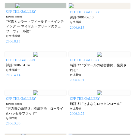
OFF THE GALLERY
OFF THE GALLERY
Revised Edition
試評 2006.06.13
“写真とカラー・フィールド・ペインテ
by 土屋誠一
ィング — マイケル・フリードのジェ
2006.6.13
フ・ウォール論”
by 甲斐義明
2006.8.13
OFF THE GALLERY
OFF THE GALLERY
試評 2006.04.14
時評 32 “ダゲールの秘密書簡、発見さ
れる”
by 土屋誠一
2006.4.14
by 上野修
2006.4.01
OFF THE GALLERY
OFF THE GALLERY
時評 31 “さよならロックンロール”
Revised Edition
“正方形の系譜 3：植田正治 ローライ
by 上野修
&ハッセルブラッド”
2006.3.22
by 調文明
2006.3.30