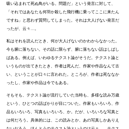
吸い込まれて死ぬ鳥がいる。問題だ」という発言に対して、
「それではあなたも何羽か殺した飛行機に乗ってここに来たん
ですね」と思わず質問してしまった。それは大人げない発言だ
ったが、云々…。
私はそれを読んだとき、何が大人げないのかわからなかった。
今も腑に落ちない。その話に限らず、腑に落ちない話はしばし
ばある。例えば、いわゆるテクスト論がそうだ。テクスト論と
いうものが出てきたとき、作者は死んだ、作家や作品なんて古
い、ということが口々に言われた。ところが、作者は死ななか
ったし、作家や作品は今でもある。
そもそも、テクスト論が流行していた当時も、多様な読み万歳
という、ひとつの話ばかりが目についた。作家もいろいろ、作
品もいろいろ、写真もいろいろ、か。だが、いろいろな写真と
は何だろう。具体的には、この読みとか、あの写真しかありえ
ないだろう。ほんとうのテクスト論というのは云々…、テクス