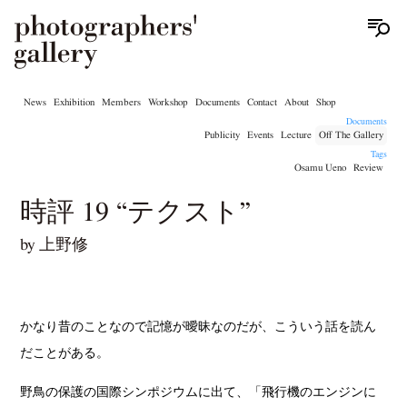
News
Exhibition
Members
Workshop
Documents
Contact
About
Shop
Documents
Publicity
Events
Lecture
Off The Gallery
Tags
Osamu Ueno
Review
時評 19 “テクスト”
by 上野修
かなり昔のことなので記憶が曖昧なのだが、こういう話を読ん
だことがある。
野鳥の保護の国際シンポジウムに出て、「飛行機のエンジンに