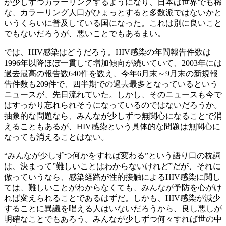
が少しずつカラーリングするようになり、日本は世界でも稀
な、カラーリング人口がひょっとすると多数派ではないかと
いうくらいに普及している国になった。これは別に良いこと
でもないだろうが、悪いことでもあるまい。
では、HIV感染はどうだろう。HIV感染の年間報告件数は
1996年以降ほぼ一貫して増加傾向が続いていて、2003年には
過去最高の報告数640件を数え、今年6月末～9月末の新規報
告件数も209件で、四半期での過去最多となっているという
ニュースが、先日流れていた。しかし、そのニュースも今で
はすっかり忘れられそうになっているのではないだろうか。
抽象的な問題なら、みんなが少しずつ無関心になることで消
えることもあるが、HIV感染という具体的な問題は無関心に
なっても消えることはない。
“みんなが少しずつ何かをすれば変わる”という語り口の枕詞
は、決まって”難しいことはわからないけれど”だが、それに
倣っていうなら、感染経路が性的接触によるHIV感染に関し
ては、難しいことがわからなくても、みんなが予防を心がけ
れば変えられることであるはずだ。しかも、HIV感染が減少
することに異議を唱える人はいないだろうから、良し悪しが
明確なことでもあろう。みんなが少しずつ何々すれば世の中