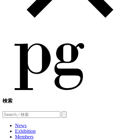
検索
News
Exhibition
Members