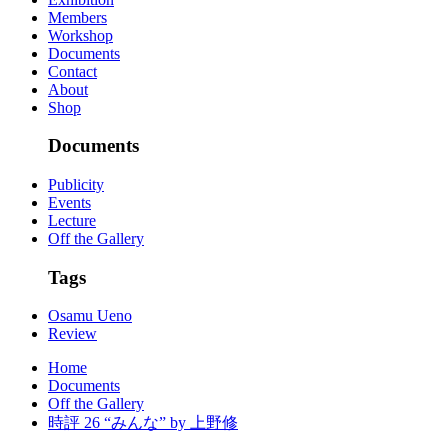
Members
Workshop
Documents
Contact
About
Shop
Documents
Publicity
Events
Lecture
Off the Gallery
Tags
Osamu Ueno
Review
Home
Documents
Off the Gallery
時評 26 “みんな” by 上野修