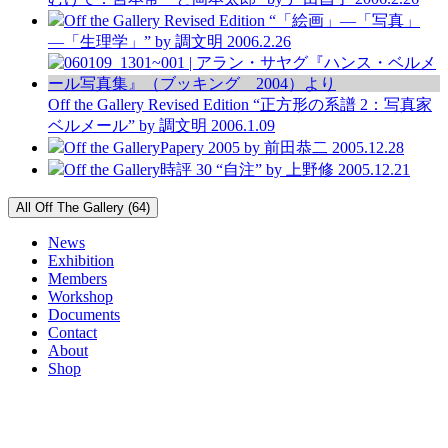
Off the Gallery
Revised Edition
“「絵画」―「写真」
―「生理学」”
by 調文明
2006.2.26
Off the Gallery
Revised Edition
“正方形の系譜 2：写真家
ベルメール”
by 調文明
2006.1.09
Off the Gallery
Papery 2005
by 前田恭二
2005.12.28
Off the Gallery
時評 30 “自注”
by 上野修
2005.12.21
All Off The Gallery (64)
News
Exhibition
Members
Workshop
Documents
Contact
About
Shop