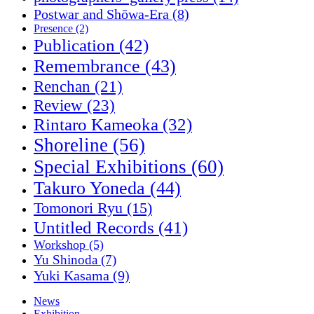
Postwar and Shōwa-Era
(8)
Presence
(2)
Publication
(42)
Remembrance
(43)
Renchan
(21)
Review
(23)
Rintaro Kameoka
(32)
Shoreline
(56)
Special Exhibitions
(60)
Takuro Yoneda
(44)
Tomonori Ryu
(15)
Untitled Records
(41)
Workshop
(5)
Yu Shinoda
(7)
Yuki Kasama
(9)
News
Exhibition