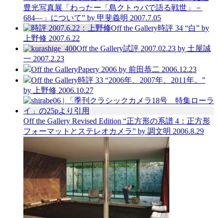
豊光写真展「わったー「島クトゥバで語る戦世」－
684―」について”
by 甲斐義明
2007.7.05
Off the Gallery
時評 34 “白”
by
上野修
2007.6.22
Off the Gallery
試評 2007.02.23
by 土屋誠
一
2007.2.23
Off the Gallery
Papery 2006
by 前田恭二
2006.12.23
Off the Gallery
時評 33 “2006年、2007年、2011年。”
by 上野修
2006.10.27
Off the Gallery
Revised Edition
“正方形の系譜 4：正方形
フォーマットとステレオカメラ”
by 調文明
2006.8.29