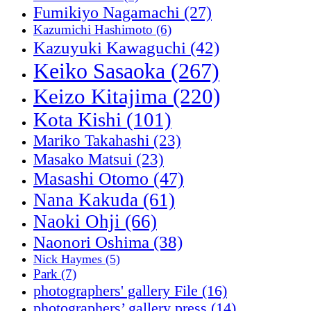
Fumikiyo Nagamachi
(27)
Kazumichi Hashimoto
(6)
Kazuyuki Kawaguchi
(42)
Keiko Sasaoka
(267)
Keizo Kitajima
(220)
Kota Kishi
(101)
Mariko Takahashi
(23)
Masako Matsui
(23)
Masashi Otomo
(47)
Nana Kakuda
(61)
Naoki Ohji
(66)
Naonori Oshima
(38)
Nick Haymes
(5)
Park
(7)
photographers' gallery File
(16)
photographers’ gallery press
(14)