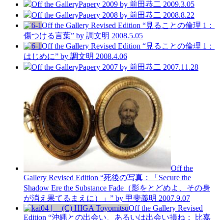
Off the Gallery
Papery 2009
by 前田恭二
2009.3.05
Off the Gallery
Papery 2008
by 前田恭二
2008.8.22
Off the Gallery
Revised Edition
“見ることの倫理 1：
傷つける言葉”
by 調文明
2008.5.05
Off the Gallery
Revised Edition
“見ることの倫理 1：
はじめに”
by 調文明
2008.4.06
Off the Gallery
Papery 2007
by 前田恭二
2007.11.28
Off the
Gallery
Revised Edition
“死後の写真：「Secure the
Shadow Ere the Substance Fade（影をとどめよ、その身
が消え果てるまえに）」”
by 甲斐義明
2007.9.07
Off the Gallery
Revised
Edition
“沖縄との出会い、あるいは出会い損ね： 比嘉