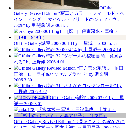
Off the
Gallery
Revised Edition
“写真とカラー・フィールド・ペ
インティング — マイケル・フリードのジェフ・ウォー
ル論”
by 甲斐義明
2006.8.13
Off the Gallery
試評 2006.06.13
by 土屋誠一
2006.6.13
Off the Gallery
試評 2006.04.14
by 土屋誠一
2006.4.14
Off the Gallery
時評 32 “ダゲールの秘密書簡、発見さ
れる”
by 上野修
2006.4.01
Off the Gallery
Revised Edition
“正方形の系譜 3：植田
正治 ローライ&ハッセルブラッド”
by 調文明
2006.3.30
Off the Gallery
時評 31 “さよならロックンロール”
by
上野修
2006.3.22
Off the Gallery
試評 2006.03.01
by 土屋
誠一
2006.3.01
Off the Gallery
Revised Edition
“〈見ること〉の確かさに
むけて：宮本常一と岡本太郎”
by 戸田昌子
2006.2.26