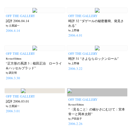
OFF THE GALLERY
OFF THE GALLERY
試評 2006.04.14
時評 32 “ダゲールの秘密書簡、発見さ
れる”
by 土屋誠一
2006.4.14
by 上野修
2006.4.01
OFF THE GALLERY
OFF THE GALLERY
時評 31 “さよならロックンロール”
Revised Edition
“正方形の系譜 3：植田正治 ローライ
by 上野修
&ハッセルブラッド”
2006.3.22
by 調文明
2006.3.30
OFF THE GALLERY
OFF THE GALLERY
試評 2006.03.01
Revised Edition
by 土屋誠一
“〈見ること〉の確かさにむけて：宮本
2006.3.01
常一と岡本太郎”
by 戸田昌子
2006.2.26