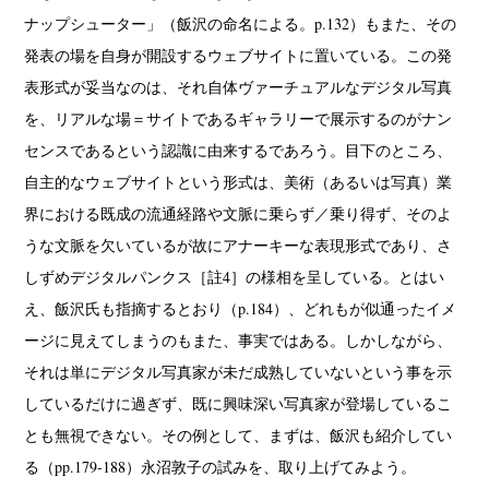
ナップシューター」（飯沢の命名による。p.132）もまた、その
発表の場を自身が開設するウェブサイトに置いている。この発
表形式が妥当なのは、それ自体ヴァーチュアルなデジタル写真
を、リアルな場＝サイトであるギャラリーで展示するのがナン
センスであるという認識に由来するであろう。目下のところ、
自主的なウェブサイトという形式は、美術（あるいは写真）業
界における既成の流通経路や文脈に乗らず／乗り得ず、そのよ
うな文脈を欠いているが故にアナーキーな表現形式であり、さ
しずめデジタルパンクス［註4］の様相を呈している。とはい
え、飯沢氏も指摘するとおり（p.184）、どれもが似通ったイメ
ージに見えてしまうのもまた、事実ではある。しかしながら、
それは単にデジタル写真家が未だ成熟していないという事を示
しているだけに過ぎず、既に興味深い写真家が登場しているこ
とも無視できない。その例として、まずは、飯沢も紹介してい
る（pp.179-188）永沼敦子の試みを、取り上げてみよう。