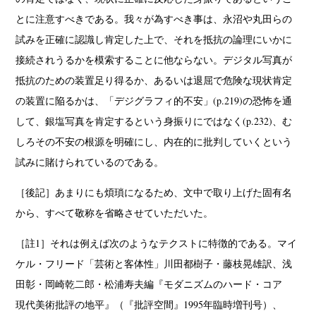
Akifumi Tanaka
Fumikiyo Nagamachi
Kazumichi Hashimoto
とに注意すべきである。我々が為すべき事は、永沼や丸田らの
(7)
(27)
(6)
Kazuyuki Kawaguchi
Keiko Sasaoka
Keizo Kitajima
(42)
(267)
(220)
試みを正確に認識し肯定した上で、それを抵抗の論理にいかに
Kota Kishi
Mariko Takahashi
Masako Matsui
Masashi Otomo
(101)
(23)
(23)
(47)
接続されうるかを模索することに他ならない。デジタル写真が
Nana Kakuda
Naoki Ohji
Naonori Oshima
Nick Haymes
(61)
(66)
(38)
(5)
抵抗のための装置足り得るか、あるいは退屈で危険な現状肯定
Park
photographers' gallery File
photographers’ gallery press
(7)
(16)
(14)
の装置に陥るかは、「デジグラフィ的不安」(p.219)の恐怖を通
Postwar and Shōwa-Era
Presence
Publication
Remembrance
(8)
(2)
(42)
(43)
して、銀塩写真を肯定するという身振りにではなく(p.232)、む
Renchan
Review
Rintaro Kameoka
Shoreline
(21)
(23)
(32)
(56)
しろその不安の根源を明確にし、内在的に批判していくという
Special Exhibitions
Takuro Yoneda
Tomonori Ryu
(60)
(44)
(15)
試みに賭けられているのである。
Untitled Records
Workshop
Yu Shinoda
Yuki Kasama
(41)
(5)
(7)
(9)
［後記］あまりにも煩瑣になるため、文中で取り上げた固有名
から、すべて敬称を省略させていただいた。
［註1］それは例えば次のようなテクストに特徴的である。マイ
ケル・フリード「芸術と客体性」川田都樹子・藤枝晃雄訳、浅
田彰・岡崎乾二郎・松浦寿夫編『モダニズムのハード・コア
現代美術批評の地平』（『批評空間』1995年臨時増刊号）、