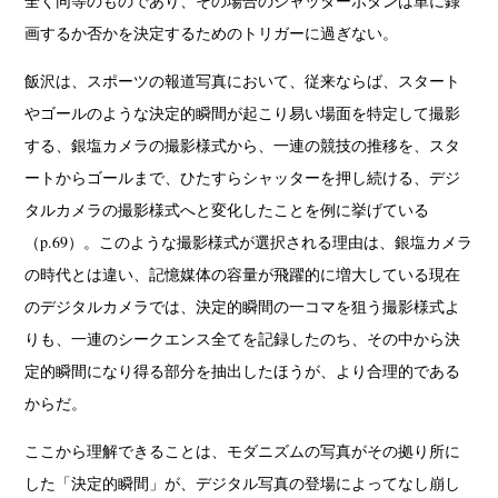
全く同等のものであり、その場合のシャッターボタンは単に録
画するか否かを決定するためのトリガーに過ぎない。
飯沢は、スポーツの報道写真において、従来ならば、スタート
やゴールのような決定的瞬間が起こり易い場面を特定して撮影
する、銀塩カメラの撮影様式から、一連の競技の推移を、スタ
ートからゴールまで、ひたすらシャッターを押し続ける、デジ
タルカメラの撮影様式へと変化したことを例に挙げている
（p.69）。このような撮影様式が選択される理由は、銀塩カメラ
の時代とは違い、記憶媒体の容量が飛躍的に増大している現在
のデジタルカメラでは、決定的瞬間の一コマを狙う撮影様式よ
りも、一連のシークエンス全てを記録したのち、その中から決
定的瞬間になり得る部分を抽出したほうが、より合理的である
からだ。
ここから理解できることは、モダニズムの写真がその拠り所に
した「決定的瞬間」が、デジタル写真の登場によってなし崩し