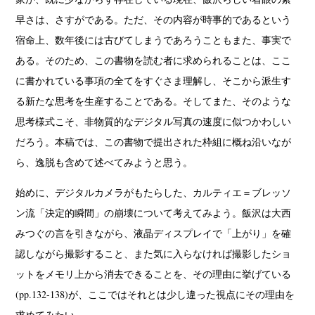
早さは、さすがである。ただ、その内容が時事的であるという
宿命上、数年後には古びてしまうであろうこともまた、事実で
ある。そのため、この書物を読む者に求められることは、ここ
に書かれている事項の全てをすぐさま理解し、そこから派生す
る新たな思考を生産することである。そしてまた、そのような
思考様式こそ、非物質的なデジタル写真の速度に似つかわしい
だろう。本稿では、この書物で提出された枠組に概ね沿いなが
ら、逸脱も含めて述べてみようと思う。
始めに、デジタルカメラがもたらした、カルティエ＝ブレッソ
ン流「決定的瞬間」の崩壊について考えてみよう。飯沢は大西
みつぐの言を引きながら、液晶ディスプレイで「上がり」を確
認しながら撮影すること、また気に入らなければ撮影したショ
ットをメモリ上から消去できることを、その理由に挙げている
(pp.132-138)が、ここではそれとは少し違った視点にその理由を
求めてみたい。