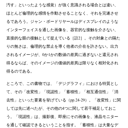
汚す」といったような感覚）が強く意識される場合とは違い、
ほとんど倫理的な感情を作動させることなく、それを完遂させ
るであろう。ジャン・ボードリヤールはディスプレイのような
インターフェイスを通した画像を、器官的な接触を介さない、
直接的な眼の接触として捉えている［註2］。その対象との隔た
りの無さは、倫理的な禁止を導く他者の介在を許さない。出力
されるイメージが、0か1かの数値の差異に過ぎないと還元され
得るならば、そのイメージの価値的差異は限りなく相対化され
得るのである。
ところで、この書物では、「デジグラフィ」における特質とし
て、その「改変性」「現認性」「蓄積性」「相互通信性」「消
去性」といった要素を挙げている（pp.24-29）。「改変性」に関
しては先に述べたが、その他の4つに関して若干補足しておこ
う。「現認性」は、撮影後、即座にその画像を、液晶モニター
を通して確認できるということを指す。「蓄積性」は大量なデ