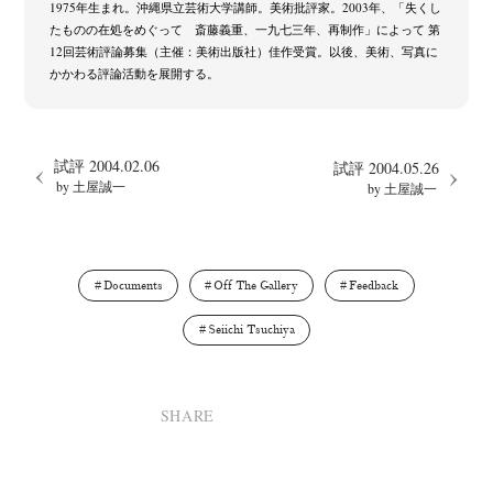
1975年生まれ。沖縄県立芸術大学講師。美術批評家。2003年、「失くし
たものの在処をめぐって 斎藤義重、一九七三年、再制作」によって 第
12回芸術評論募集（主催：美術出版社）佳作受賞。以後、美術、写真に
かかわる評論活動を展開する。
試評 2004.02.06
試評 2004.05.26
by 土屋誠一
by 土屋誠一
Documents
Off The Gallery
Feedback
Seiichi Tsuchiya
SHARE