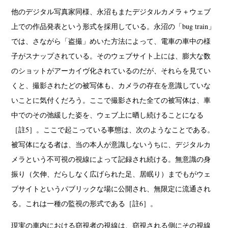
他のデジタル写真家同様、永沼もまたデジタルカメラ＋ウェブ
上での作品発表という形式を採用している。永沼の「bug train」
では、さながら「盗撮」めいた方法によって、電車の車中の様
子がスナップされている。そのウェブサイト上には、膨大な数
のショットがアーカイヴ化されているのだが、それらを見てい
くと、撮影されたどの被写体も、カメラの存在を意識していな
いことに気付くだろう。ここで撮影された全ての被写体は、車
中でのその弛緩した姿を、ウェブ上に晒し続けることになる
［註5］。ここで起こっている事態は、次のようなことである。
被写体になる者は、当の本人が意識しないうちに、デジタルカ
メラという不可視の視線によって記録され続ける。無意識の身
振り（欠伸、だらしなく広げられた足、居眠り）までもがウェ
ブサイトというパブリックな場に公開され、無限定に流通され
る。これは一種の監視の形式である［註6］。
現実の車内における窃視者の視線は、窃視される側にその視線