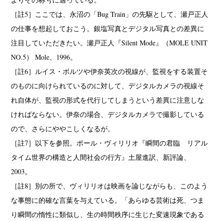
［註5］ここでは、永沼の「Bug Train」の先駆として、瀬戸正人
の仕事を想起しておこう。銀塩写真とデジタル写真との差異に
注目していただきたい。瀬戸正人『Silent Mode』（MOLE UNIT
NO.5） Mole、1996。
［註6］ルイス・ボルツや伊奈英次の視線が、監視をする装置そ
のものに向けられているのに対して、デジタルカメラの視線そ
れ自体が、監視の形式を代行してしまうという差異に注意しな
ければならない。伊奈の場合、デジタルカメラで撮影している
ので、さらにややこしくなるが。
［註7］以下を参照。ポール・ヴィリリオ『瞬間の君臨 リアル
タイム世界の構造と人間社会の行方』土屋進訳、新評論、
2003。
［註8］別の所で、ヴィリリオは映画を論じながらも、このよう
な事態に的確な言葉を与えている。「あらゆる芸術は死、つま
り瞬間の惰性に類似し、生の時間秩序に生じた変速現象である