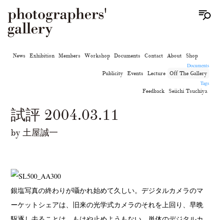
News
Exhibition
Members
Workshop
Documents
Contact
About
Shop
Documents
Publicity
Events
Lecture
Off The Gallery
Tags
Feedback
Seiichi Tsuchiya
試評 2004.03.11
by 土屋誠一
銀塩写真の終わりが囁かれ始めて久しい。デジタルカメラのマ
ーケットシェアは、旧来の光学式カメラのそれを上回り、早晩
駆逐し去ることは、もはや止めようもない。単体のデジタルカ