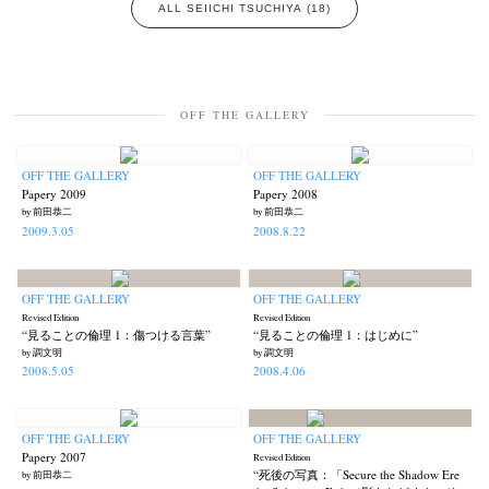
ALL SEIICHI TSUCHIYA (18)
OFF THE GALLERY
OFF THE GALLERY
OFF THE GALLERY
Papery 2009
Papery 2008
by 前田恭二
by 前田恭二
2009.3.05
2008.8.22
OFF THE GALLERY
OFF THE GALLERY
Revised Edition
Revised Edition
“見ることの倫理 1：傷つける言葉”
“見ることの倫理 1：はじめに”
by 調文明
by 調文明
2008.5.05
2008.4.06
OFF THE GALLERY
OFF THE GALLERY
Papery 2007
Revised Edition
“死後の写真：「Secure the Shadow Ere
by 前田恭二