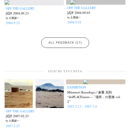
OFF THE GALLERY
OFF THE GALLERY
試評 2004.09.03
試評 2004.09.23
by 土屋誠一
by 土屋誠一
2004.9.03
2004.9.23
ALL FEEDBACK (17)
SEIICHI TSUCHIYA
EXHIBITION
Mitsunori Kurashige／倉重 光則
“disPLACEment―「場所」の置換 vol.
2”
2007.2.13 – 2007.3.4
OFF THE GALLERY
試評 2007.02.23
by 土屋誠一
2007.2.23