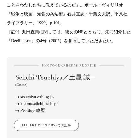
ことをわたしたちに教えているのだ」。ポール・ヴィリリオ
『戦争と映画 知覚の兵站術』石井直志・千葉文夫訳、平凡社
ライブラリー、1999、p.101。
［註9］丸田直美に関しては、彼女のHPとともに、先に紹介した
『Declinaison』の4号（2002）を参照していただきたい。
PHOTOGRAPHER’S PROFILE
Seiichi Tsuchiya／土屋 誠一
(Guest)
stsuchiya.exblog.jp
x.com/seiichitsuchiya
Profile／略歴
ALL ARTICLES／すべての記事