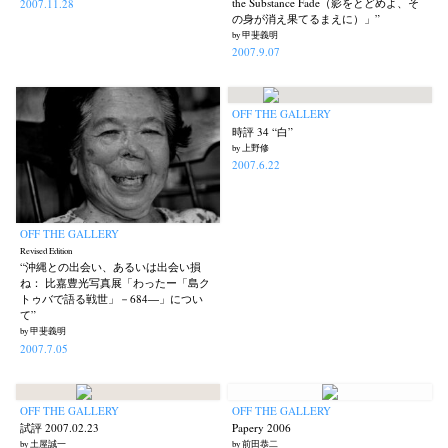
the Substance Fade（影をとどめよ、そ
2007.11.28
の身が消え果てるまえに）」”
by 甲斐義明
2007.9.07
OFF THE GALLERY
時評 34 “白”
by 上野修
2007.6.22
OFF THE GALLERY
Revised Edition
“沖縄との出会い、あるいは出会い損
ね： 比嘉豊光写真展「わったー「島ク
トゥバで語る戦世」－684―」につい
て”
by 甲斐義明
2007.7.05
OFF THE GALLERY
OFF THE GALLERY
試評 2007.02.23
Papery 2006
by 土屋誠一
by 前田恭二