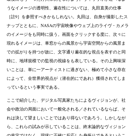
うなイメージの透明性、遍在性については、丸田直美の仕事
［註9］を参照すべきかもしれない。丸田は、自身が撮影したス
ナップとともに、NASAの宇宙映像やウェブ上のライヴ・カメラ
のイメージをも同時に扱う。画面をクリックする度に、次々に
現れるイメージは、車窓からの風景から宇宙空間からの風景ま
での拡がりを持つが故に、文字通り遍在的な視点を表すのと同
時に、地球規模での監視の視線をも表している。その上興味深
いことは、単に一アーティストに過ぎない、極めて小さな存在
によって、全世界的視点が（潜在的にであれ）獲得されてしま
っているという事実である。
News
Exhibition
Members
Workshop
Documents
Contact
About
Shop
ここで紹介した、デジタル写真家たちによるヴィジョンが、社
Terms & Privacy Policy
Bookstores
Newsletter
会や政治の局面において一般化される／されているならば、そ
れは決して望ましいことではあり得ないであろう。しかしなが
ら、これらの試みが示していることは、終末論的なヴィジョン
の肯定ではなく、現状に正確に反応した身振りであるというこ