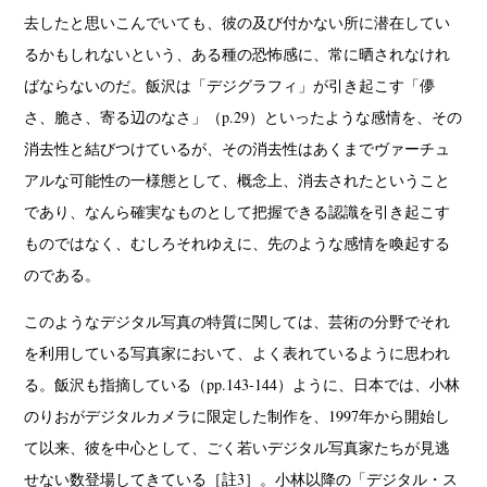
去したと思いこんでいても、彼の及び付かない所に潜在してい
るかもしれないという、ある種の恐怖感に、常に晒されなけれ
ばならないのだ。飯沢は「デジグラフィ」が引き起こす「儚
さ、脆さ、寄る辺のなさ」（p.29）といったような感情を、その
消去性と結びつけているが、その消去性はあくまでヴァーチュ
アルな可能性の一様態として、概念上、消去されたということ
であり、なんら確実なものとして把握できる認識を引き起こす
ものではなく、むしろそれゆえに、先のような感情を喚起する
のである。
このようなデジタル写真の特質に関しては、芸術の分野でそれ
を利用している写真家において、よく表れているように思われ
る。飯沢も指摘している（pp.143-144）ように、日本では、小林
のりおがデジタルカメラに限定した制作を、1997年から開始し
て以来、彼を中心として、ごく若いデジタル写真家たちが見逃
せない数登場してきている［註3］。小林以降の「デジタル・ス