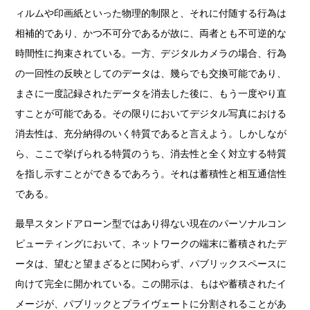
ィルムや印画紙といった物理的制限と、それに付随する行為は
相補的であり、かつ不可分であるが故に、両者とも不可逆的な
時間性に拘束されている。一方、デジタルカメラの場合、行為
の一回性の反映としてのデータは、幾らでも交換可能であり、
まさに一度記録されたデータを消去した後に、もう一度やり直
すことが可能である。その限りにおいてデジタル写真における
消去性は、充分納得のいく特質であると言えよう。しかしなが
ら、ここで挙げられる特質のうち、消去性と全く対立する特質
を指し示すことができるであろう。それは蓄積性と相互通信性
である。
最早スタンドアローン型ではあり得ない現在のパーソナルコン
ピューティングにおいて、ネットワークの端末に蓄積されたデ
ータは、望むと望まざるとに関わらず、パブリックスペースに
向けて完全に開かれている。この開示は、もはや蓄積されたイ
メージが、パブリックとプライヴェートに分割されることがあ