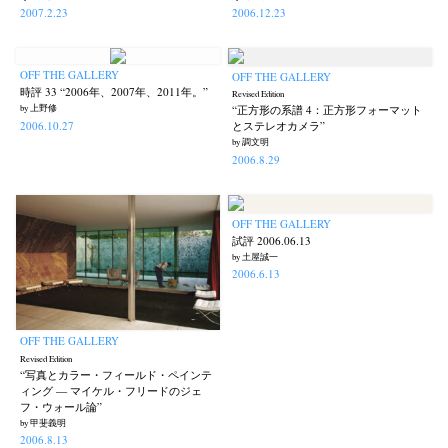
2007.2.23
2006.12.23
OFF THE GALLERY
OFF THE GALLERY
時評 33 “2006年、2007年、2011年。”
Revised Edition
by 上野修
“正方形の系譜 4：正方形フォーマット
2006.10.27
とステレオカメラ”
by 調文明
2006.8.29
OFF THE GALLERY
試評 2006.06.13
by 土屋誠一
2006.6.13
OFF THE GALLERY
Revised Edition
“写真とカラー・フィールド・ペインテ
ィング — マイケル・フリードのジェ
フ・ウォール論”
by 甲斐義明
2006.8.13