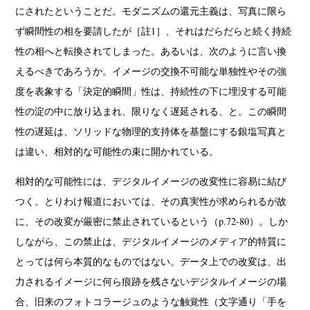
にされたということだ。モダニズムの還元主義は、写真に限ら
ず瞬間性の相を要請したが［註1］、それはだらだらと続く持続
性の相へと転換されてしまった。あるいは、次のように言い換
えるべきであろうか。イメージの交換不可能な単独性やその強
度を表象する「決定的瞬間」性は、持続性の下に埋没する可能
性の淀の中に放り込まれ、限りなく遅延される、と。この瞬間
性の遅延は、ソリッドな物理的支持体を基盤にする銀塩写真と
は違い、相対的な可能性の束に開かれている。
相対的な可能性には、デジタルイメージの改変性に容易に結び
つく。とりわけ報道においては、その真実性が求められるが故
に、その改変が厳密に禁止されているという（p.72-80）。しか
しながら、この禁止は、デジタルイメージのメディア的特質に
とっては何ら本質的なものではない。データ上での改変は、出
力されるイメージに何ら痕跡を残さないデジタルイメージの場
合、旧来のフォトコラージュのような触覚性（文字通り「手を