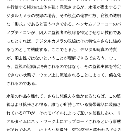
を行使する権力の主体を強く意識させるが、永沼が提出するデ
ジタルカメラの視線の場合、その視点の偏在性故、窃視の透明
な「形式」であると言うべきである。ベンサム／フーコーのパ
ノプティコンが、囚人に監視者の視線を特定させない技術であ
ったとすれば、デジタルカメラの視線はその特性をさらに強め
るものとして機能する。ここでもまた、デジタル写真の特質
が、消去性ではないということが理解できるであろう。むし
ろ、監視の記録は消去されるのではなく、その監視主体を特定
できない状態で、ウェブ上に流通されることによって、偏在化
されるのである。
永沼の作品を離れて、さらに想像力を働かせるならば、この監
視はより拡張され得る。誰もが所持している携帯電話に装備さ
れているCCDが、そのモバイルによって互いを監視しあい、リ
アルタイムにネットワーク上にアップロードされるという事態
がそれである。このような想像は、SF的空想と笑われるであろ