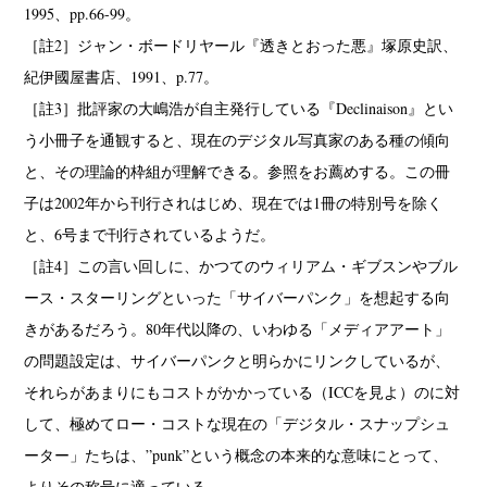
1995、pp.66-99。
［註2］ジャン・ボードリヤール『透きとおった悪』塚原史訳、
紀伊國屋書店、1991、p.77。
［註3］批評家の大嶋浩が自主発行している『Declinaison』とい
う小冊子を通観すると、現在のデジタル写真家のある種の傾向
と、その理論的枠組が理解できる。参照をお薦めする。この冊
子は2002年から刊行されはじめ、現在では1冊の特別号を除く
と、6号まで刊行されているようだ。
［註4］この言い回しに、かつてのウィリアム・ギブスンやブル
ース・スターリングといった「サイバーパンク」を想起する向
きがあるだろう。80年代以降の、いわゆる「メディアアート」
の問題設定は、サイバーパンクと明らかにリンクしているが、
それらがあまりにもコストがかかっている（ICCを見よ）のに対
して、極めてロー・コストな現在の「デジタル・スナップシュ
ーター」たちは、”punk”という概念の本来的な意味にとって、
よりその称号に適っている。