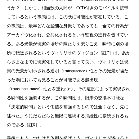
うか？ しかし、相当数の人間が、CCD付きのモバイルを携帯
しているという事態には、この既に可能性が潜在している。こ
の事態は、最早どんな些細な身振りであっても、全ての行為が
アーカイヴ化され、公共化されるという監視の進行を告げてい
る。ある光景が現実の場所の隔たりを乗りこえ、瞬時に別の場
所に転送されるというヴィリリオのヴィジョン［註7］は、あか
らさまなまでに現実化していると言って良い。ヴィリリオは現
実の光景が明示される透明（transparence）性とその光景が隔た
った場においても見ることが可能である超出現
（transappearance）性とを重ねつつ、その速度によって実現され
る瞬間性を強調するが、この瞬間性は、旧来の交換不可能な
「決定的瞬間」という価値を補強するものでは全くなく、先に
述べたようにだらだらと無限に連続する持続性に接続されるも
のである［註8］。
最後にもう一つだけ具体例を挙げよう。ヴィリリオが述べるよ