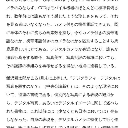
メラのみならず、CCDはモバイル機器のほとんどに標準装備さ
れ、数年前には誰もがそう感じたような珍しさをもって、それ
を見る者はいなくなった。カメラ付きの携帯電話でさえも、既
に単体のそれに劣らぬ画素数を持ち、今やカメラ付きの携帯電
話なのか、携帯電話付きのカメラなのかを区別することすら馬
鹿馬鹿しいほどである。デジタルカメラが身近になり、誰もが
撮影行為をする昨今、写真美学、写真批評の領域においても、
その認識の枠組みを再考せざるを得ない地点に逢着している。
飯沢耕太郎が去る1月末に上梓した『デジグラフィ デジタルは
写真を殺すのか？』（中央公論新社）は、そのような現況にお
いて、待望の書物である。個別的な写真による表現の観点か
ら、デジタル写真、あるいはデジタルイメージに関して述べら
れた書物は、これ以前には（少なくとも日本においては）存在
しなかった。自身の表現を、デジタルカメラに特化して行う作
家が、既に少なからず存在している現在、飯沢らしい着眼の素