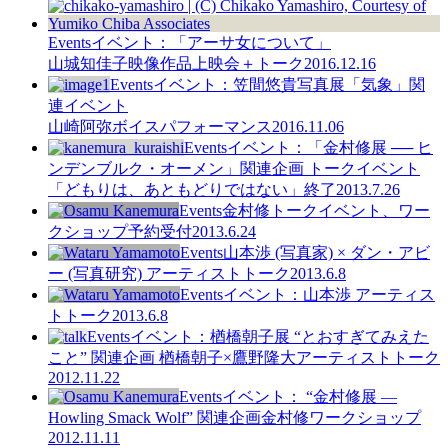
Events
イベント：「アーサ女について」
山城知佳子映像作品上映会＋トーク
2016.12.16
Events
イベント：笠間悠貴写真展「気象」関
連イベント
山崎阿弥ボイスパフォーマンス
2016.11.06
Events
イベント：「金村修展 ── ヒ
ンデンブルク・オーメン」関連企画 トークイベント
「どもりは、あともどりではない」終了
2013.7.26
Events
金村修トークイベント、ワー
クショップ予約受付
2013.6.24
Events
山本渉 (写真家) × ダン・アビ
ー (写真研究) アーティストトーク
2013.6.8
Events
イベント：山本渉 アーティス
トトーク
2013.6.8
Events
イベント：楢橋朝子展 “とおすぎてみえた
こと” 関連企画 楢橋朝子×鷹野隆大アーティストトーク
2012.11.22
Events
イベント： “金村修展 —
Howling Smack Wolf” 関連企画金村修ワークショップ
2012.11.11