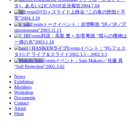
タ)、あるいはICANOF近況報告
2004.7.04
Events
DVD＋スライド上映会 “この夜の恍惚と不
安”
2004.3.19
Events
トークイベント：吉増剛造 “詩ノ汐ノ穴
sinosionoana”
2003.11.13
Events
対談：高梨 豊 × 吉増 剛造 “我らの獲物は
一滴の光”
2003.1.18
Events
イベント：“PGフェス
タ3☆3” ライブ＆スライド
2002.3.3 – 2002.3.3
Events
イベント：Sato Makoto／佐藤 真
“Self Projection”
2002.3.02
News
Exhibition
Members
Workshop
Documents
Contact
About
Shop