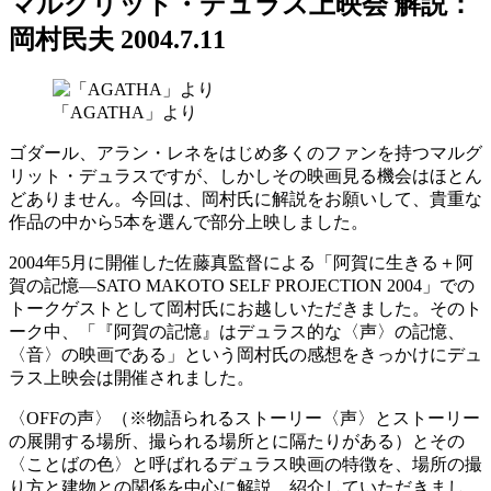
マルグリット・デュラス上映会 解説：
岡村民夫
2004.7.11
「AGATHA」より
ゴダール、アラン・レネをはじめ多くのファンを持つマルグ
リット・デュラスですが、しかしその映画見る機会はほとん
どありません。今回は、岡村氏に解説をお願いして、貴重な
作品の中から5本を選んで部分上映しました。
2004年5月に開催した佐藤真監督による「阿賀に生きる＋阿
賀の記憶―SATO MAKOTO SELF PROJECTION 2004」での
トークゲストとして岡村氏にお越しいただきました。そのト
ーク中、「『阿賀の記憶』はデュラス的な〈声〉の記憶、
〈音〉の映画である」という岡村氏の感想をきっかけにデュ
ラス上映会は開催されました。
〈OFFの声〉（※物語られるストーリー〈声〉とストーリー
の展開する場所、撮られる場所とに隔たりがある）とその
〈ことばの色〉と呼ばれるデュラス映画の特徴を、場所の撮
り方と建物との関係を中心に解説、紹介していただきまし