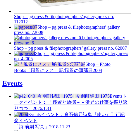
Shop – pg press & file
photographers’ gallery press no.
11
2012
Shop – pg press & file
photographers’ gallery
press no. 7
2008
Shop – pg press & file
photographers’ gallery press no. 6
2007
Shop – pg press & file
photographers’ gallery press
no. 4
2005
Shop – Photo
Books
「風景にメス」展/風景の頭部展
2004
Events
Events
ト
ークイベント： 「残置と放擲－－浜昇の仕事を振り返
りつつ」
2026.1.31
Events
イベント：倉石信乃詩集『使い』刊行記
念イベント
「詩 演劇 写真」
2018.11.23