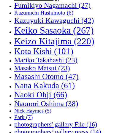
Fumikiyo Nagamachi
(27)
Kazumichi Hashimoto
(6)
Kazuyuki Kawaguchi
(42)
Keiko Sasaoka
(267)
Keizo Kitajima
(220)
Kota Kishi
(101)
Mariko Takahashi
(23)
Masako Matsui
(23)
Masashi Otomo
(47)
Nana Kakuda
(61)
Naoki Ohji
(66)
Naonori Oshima
(38)
Nick Haymes
(5)
Park
(7)
photographers' gallery File
(16)
photographers’ gallery press
(14)