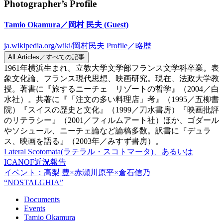
Photographer’s Profile
Tamio Okamura／岡村 民夫
(Guest)
ja.wikipedia.org/wiki/岡村民夫
Profile／略歴
All Articles／すべての記事
1961年横浜生まれ。立教大学文学部フランス文学科卒業。表
象文化論、フランス現代思想、映画研究。現在、法政大学教
授。著書に『旅するニーチェ リゾートの哲学』（2004／白
水社）。共著に『「注文の多い料理店」考』（1995／五柳書
院）『スイスの歴史と文化』（1999／刀水書房）『映画批評
のリテラシー』（2001／フィルムアート社）ほか、ゴダール
やソシュール、ニーチェ論など論稿多数。訳書に『デュラ
ス、映画を語る』（2003年／みすず書房）。
Lateral Scotomata(ラテラル・スコトマータ)、あるいは
ICANOF近況報告
イベント：高梨 豊×赤瀬川原平×倉石信乃
“NOSTALGHIA”
Documents
Events
Tamio Okamura