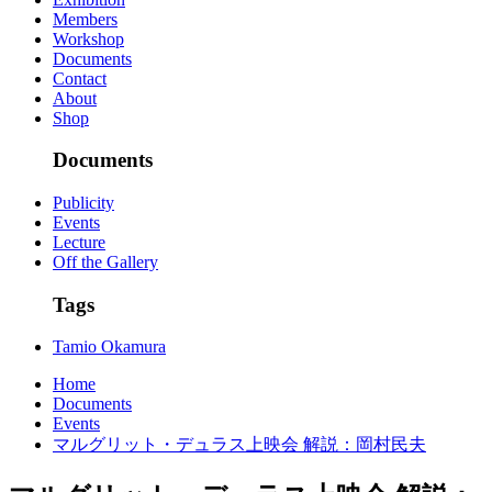
Members
Workshop
Documents
Contact
About
Shop
Documents
Publicity
Events
Lecture
Off the Gallery
Tags
Tamio Okamura
Home
Documents
Events
マルグリット・デュラス上映会 解説：岡村民夫