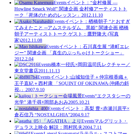
Events
イベント：“金村修展 —
Howling Smack Wolf” 関連企画 金村修アーティストト
ーク「死体のためのレッスン」
2012.11.10
Events
イベント：楢橋朝子 “とおすぎ
てみえたこと ─アムステルダム、黒姫” 関連企画 楢橋
朝子アーティストトーク ゲスト：鷹野隆大 (写真
家)
2012.11.08
Events
イベント：石川真生展 “港町エレ
ジー” 関連企画 「真生のぶっちゃけトークショー」
2012.2.04
Events
橋本一径氏×岡田温司氏レクチャー／
東京堂書店
2011.11.13
Events
イベント:山城知佳子＋仲宗根香織＋
王子直紀＋西村康 「SQUINT OF OKINAWA-沖縄の斜
視-」
2007.9.10
Events
“エクスタシーの
光学” 港千尋☓岡部あおみ
2005.10.21
Events
イベント：高梨 豊×赤瀬川原平×
倉石信乃 “NOSTALGHIA”
2004.9.17
Events
マルグリット・
デュラス上映会 解説：岡村民夫
2004.7.11
Events
Lateral Scotomata(ラテラル・スコトマー