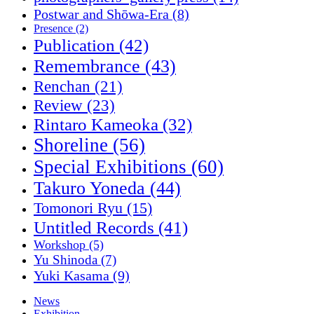
Postwar and Shōwa-Era
(8)
Presence
(2)
Publication
(42)
Remembrance
(43)
Renchan
(21)
Review
(23)
Rintaro Kameoka
(32)
Shoreline
(56)
Special Exhibitions
(60)
Takuro Yoneda
(44)
Tomonori Ryu
(15)
Untitled Records
(41)
Workshop
(5)
Yu Shinoda
(7)
Yuki Kasama
(9)
News
Exhibition