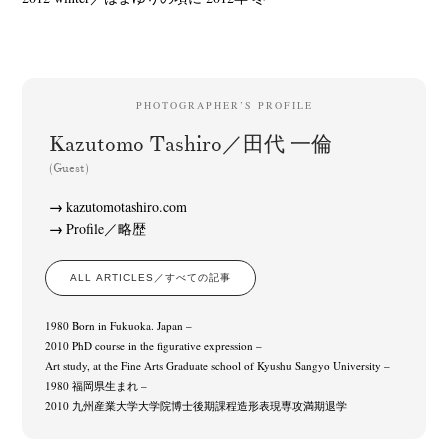
PHOTOGRAPHER’S PROFILE
Kazutomo Tashiro／田代 一倫
(Guest)
kazutomotashiro.com
Profile／略歴
ALL ARTICLES／すべての記事
1980 Born in Fukuoka. Japan –
2010 PhD course in the figurative expression –
Art study, at the Fine Arts Graduate school of Kyushu Sangyo University –
1980 福岡県生まれ –
2010 九州産業大学大学院博士後期課程造形表現専攻満期退学