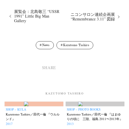
展覧会：北島敬三 “USSR
ニコンサロン連続企画展
1991” Little Big Man
“Remembrance 3.11” 図録
Gallery
News
Kazutomo Tashiro
SHARE
KAZUTOMO TASHIRO
SHOP – KULA
SHOP – PHOTO BOOKS
Kazutomo Tashiro／田代一倫 『ウルル
Kazutomo Tashiro／田代一倫 『はまゆ
ンド』
りの頃に 三陸、福島 2011〜2013年』
2017
2013