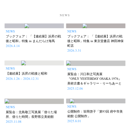
NEWS
NEWS
NEWS
ブックフェア： 「【連続展】浜昇の戦
ブックフェア： 「【連続展】浜昇の戦
後と昭和」特集 in まんだらけ海馬
後と昭和」特集 in 東京堂書店 神田神保
町店
2026.4.14
2026.3.31
News
Exhibition
Members
Workshop
Documents
Contact
About
Shop
NEWS
NEWS
Terms & Privacy Policy
Bookstores
Newsletter
【連続展】浜昇の戦後と昭和
展覧会：川口和之写真展
2026.1.26 – 2026.12.31
『ONLY YESTERDAY OSAKA 1976』
美術古書＆ギャラリー・りーちあーと
2025.12.06
Akifumi Tanaka
Fumikiyo Nagamachi
Kazumichi Hashimoto
(7)
(27)
(6)
NEWS
NEWS
公開制作：笹岡啓子「第93回 府中市美
展覧会：北島敬三写真展「借りた場
Kazuyuki Kawaguchi
Keiko Sasaoka
Keizo Kitajima
(42)
(267)
(220)
術館 公開制作」
所、借りた時間」長野県立美術館
2025.8.01
Kota Kishi
Mariko Takahashi
Masako Matsui
Masashi Otomo
2025.11.08
(101)
(23)
(23)
(47)
Nana Kakuda
Naoki Ohji
Naonori Oshima
Nick Haymes
(61)
(66)
(38)
(5)