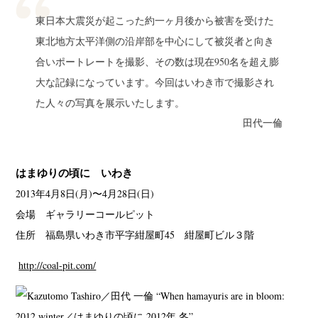
東日本大震災が起こった約一ヶ月後から被害を受けた
東北地方太平洋側の沿岸部を中心にして被災者と向き
合いポートレートを撮影、その数は現在950名を超え膨
大な記録になっています。今回はいわき市で撮影され
た人々の写真を展示いたします。
田代一倫
はまゆりの頃に いわき
2013年4月8日(月)〜4月28日(日)
会場 ギャラリーコールピット
住所 福島県いわき市平字紺屋町45 紺屋町ビル３階
http://coal-pit.com/