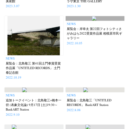
美術館
ラザ東京 THE GALLERY
2023.3.07
2023.1.30
NEWS
展覧会：岸幸太 第22回フォトシティさ
がみはら2022受賞作品展 相模原市民ギ
ャラリー
2022.10.05
NEWS
展覧会：北島敬三 第41回土門拳賞受賞
作品展「UNTITLED RECORDS」 土門
拳記念館
2022.10.19
NEWS
NEWS
追加トークイベント：北島敬三×橋本一
展覧会：北島敬三「UNTITLED
径 (表象文化論) 9月17日 [土]19:30～
RECORDS」 BankART Station
BankART Station
2022.8.08
2022.9.10