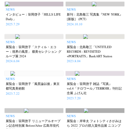
Park
photographers' gallery File
photographers’ gallery press
(7)
(16)
(14)
NEWS
NEWS
インタビュー：笹岡啓子「HILLS LIFE
新刊：北島敬三 写真集『NEW YORK』
Postwar and Shōwa-Era
Presence
Publication
Remembrance
(8)
(2)
(42)
(43)
Daily」
[新版］ (PCT)
Renchan
Review
Rintaro Kameoka
Shoreline
(21)
(23)
(32)
(56)
2025.7.29
2024.10.10
Special Exhibitions
Takuro Yoneda
Tomonori Ryu
(60)
(44)
(15)
Untitled Records
Workshop
Yu Shinoda
Yuki Kasama
(41)
(5)
(7)
(9)
NEWS
NEWS
展覧会：笹岡啓子「スティル・エコ
展覧会：北島敬三「UNTITLED
ー：境界の風景」 都美セレクション グ
RECORDS : REVISITED
ループ展 2024
+PORTRAITS」BankART Station
2024.6.04
2023.8.04
NEWS
NEWS
展覧会：笹岡啓子「風景論以後」東京
展覧会：笹岡啓子 雑誌『写真』
都写真美術館
vol.4「テロワール／TERROIR」刊行記
念展 ふげん社
2023.7.22
2023.7.20
NEWS
NEWS
展覧会：笹岡啓子 リニューアルオープ
展覧会：岸幸太 フォトシティさがみは
ン記念特別展 Before/After 広島市現代
ら 2022 プロの部入賞作品展 ニコンプ