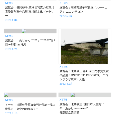
NEWS
NEWS
展覧会：笹岡啓子 第38回写真の町東川
展覧会：高橋万里子写真展「スーベニ
賞受賞作家作品展 東川町文化ギャラリ
ア」 ニコンサロン
ー
2022.6.28
2022.8.04
NEWS
展覧会：「ぬじゅん 2022」2022年7月9
日〜18日 in 沖縄
2022.6.26
NEWS
展覧会：北島敬三 第41回土門拳賞受賞
作品展「UNTITLED RECORDS」 ニコ
ンプラザ東京・大阪
2022.4.25
NEWS
NEWS
展覧会：北島敬三 “東日本大震災10
トーク：笹岡啓子写真集刊行記念 “後の
年 あかし testaments”
世界に：東北の10年から”
青森県立美術館
2022.1.10