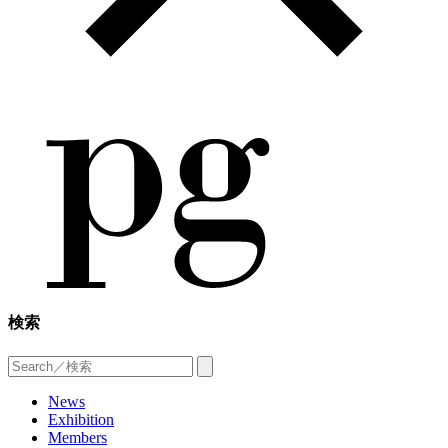
検索
News
Exhibition
Members