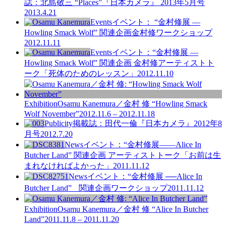
誌：北島敬三 “Places”『日本カメラ』 2013年5月号
2013.4.21
Events
イベント： “金村修展 —
Howling Smack Wolf” 関連企画金村修ワークショップ
2012.11.11
Events
イベント：“金村修展 —
Howling Smack Wolf” 関連企画 金村修アーティストト
ーク「死体のためのレッスン」
2012.11.10
Exhibition
Osamu Kanemura／金村 修 “Howling Smack
Wolf November”
2012.11.6 – 2012.11.18
Publicity
掲載誌：田代一倫『日本カメラ』2012年8
月号
2012.7.20
News
イベント：“金村修展――Alice In
Butcher Land” 関連企画 アーティストトーク「お前は生
まれなければよかった」
2011.11.12
News
イベント：“金村修展 ──Alice In
Butcher Land” 関連企画ワークショップ
2011.11.12
Exhibition
Osamu Kanemura／金村 修 “Alice In Butcher
Land”
2011.11.8 – 2011.11.20