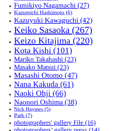
Fumikiyo Nagamachi
(27)
Kazumichi Hashimoto
(6)
Kazuyuki Kawaguchi
(42)
Keiko Sasaoka
(267)
Keizo Kitajima
(220)
Kota Kishi
(101)
Mariko Takahashi
(23)
Masako Matsui
(23)
Masashi Otomo
(47)
Nana Kakuda
(61)
Naoki Ohji
(66)
Naonori Oshima
(38)
Nick Haymes
(5)
Park
(7)
photographers' gallery File
(16)
photographers’ gallery press
(14)