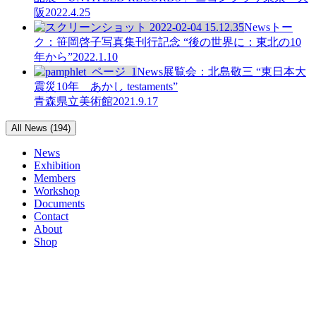
阪
2022.4.25
News
トー
ク：笹岡啓子写真集刊行記念 “後の世界に：東北の10
年から”
2022.1.10
News
展覧会：北島敬三 “東日本大
震災10年 あかし testaments”
青森県立美術館
2021.9.17
All News (194)
News
Exhibition
Members
Workshop
Documents
Contact
About
Shop