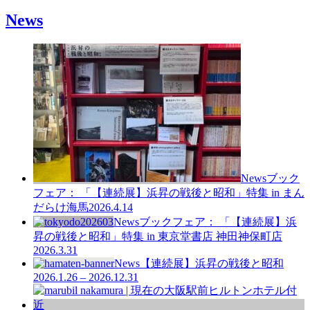
News
News
ブック
フェア： 「【連続展】浜昇の戦後と昭和」特集 in まん
だらけ海馬
2026.4.14
News
ブックフェア： 「【連続展】浜
昇の戦後と昭和」特集 in 東京堂書店 神田神保町店
2026.3.31
News
【連続展】浜昇の戦後と昭和
2026.1.26 – 2026.12.31