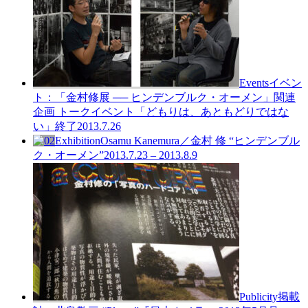
Events
イベン
ト：「金村修展 ── ヒンデンブルク・オーメン」関連
企画 トークイベント「どもりは、あともどりではな
い」終了
2013.7.26
Exhibition
Osamu Kanemura／金村 修 “ヒンデンブル
ク・オーメン”
2013.7.23 – 2013.8.9
Publicity
掲載