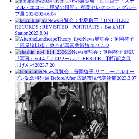
News
展覧会：笹岡啓子「ステ
ィル・エコー：境界の風景」 都美セレクション グルー
プ展 2024
2024.6.04
News
展覧会：北島敬三「UNTITLED
RECORDS : REVISITED +PORTRAITS」BankART
Station
2023.8.04
News
展覧会：笹岡啓子
「風景論以後」東京都写真美術館
2023.7.22
News
展覧会：笹岡啓子 雑誌
『写真』vol.4「テロワール／TERROIR」刊行記念展
ふげん社
2023.7.20
News
展覧会：笹岡啓子 リニューアルオー
プン記念特別展 Before/After 広島市現代美術館
2023.3.07