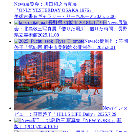
News
展覧会：川口和之写真展
『ONLY YESTERDAY OSAKA 1976』
美術古書＆ギャラリー・りーちあーと
2025.12.06
News
展覧
会：北島敬三写真展「借りた場所、借りた時間」長野
県立美術館
2025.11.08
News
公開制作：笹岡
啓子「第93回 府中市美術館 公開制作」
2025.8.01
News
インタ
ビュー：笹岡啓子「HILLS LIFE Daily」
2025.7.29
News
新刊：北島敬三 写真集『NEW YORK』[新
版］ (PCT)
2024.10.10