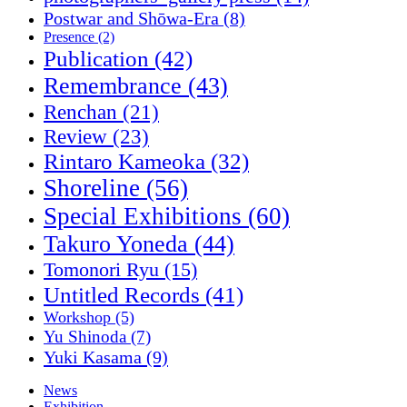
Postwar and Shōwa-Era
(8)
Presence
(2)
Publication
(42)
Remembrance
(43)
Renchan
(21)
Review
(23)
Rintaro Kameoka
(32)
Shoreline
(56)
Special Exhibitions
(60)
Takuro Yoneda
(44)
Tomonori Ryu
(15)
Untitled Records
(41)
Workshop
(5)
Yu Shinoda
(7)
Yuki Kasama
(9)
News
Exhibition