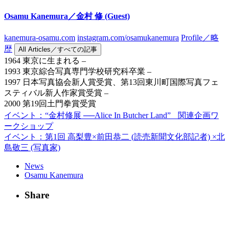
Osamu Kanemura／金村 修
(Guest)
kanemura-osamu.com
instagram.com/osamukanemura
Profile／略
歴
All Articles／すべての記事
1964 東京に生まれる –
1993 東京綜合写真専門学校研究科卒業 –
1997 日本写真協会新人賞受賞、第13回東川町国際写真フェ
スティバル新人作家賞受賞 –
2000 第19回土門拳賞受賞
イベント：“金村修展 ──Alice In Butcher Land” 関連企画ワ
ークショップ
イベント：第1回 高梨豊×前田恭二 (読売新聞文化部記者) ×北
島敬三 (写真家)
News
Osamu Kanemura
Share