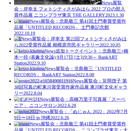
News
展覧
会：岸幸太 フォトシティさがみはら 2022 プロの部入
賞作品展 ニコンプラザ東京 THE GALLERY
2023.1.30
News
展覧会：北島敬三 第41回土門拳賞受賞作
品展「UNTITLED RECORDS」 土門拳記念館
2022.10.19
News
展覧会：岸幸太 第22回フォトシティさがみは
ら2022受賞作品展 相模原市民ギャラリー
2022.10.05
News
追加トークイベント：北島敬三×橋
本一径 (表象文化論) 9月17日 [土]19:30～ BankART
Station
2022.9.10
News
展覧会：北島敬三「UNTITLED
RECORDS」 BankART Station
2022.8.08
News
展覧会：笹岡啓子 第
38回写真の町東川賞受賞作家作品展 東川町文化ギャラ
リー
2022.8.04
News
展覧会：高橋万里子写真展「スーベ
ニア」 ニコンサロン
2022.6.28
News
展覧会：「ぬじゅん 2022」2022年7月
9日〜18日 in 沖縄
2022.6.26
News
展覧会：北島敬三 第41回土門拳賞受賞作
品展「UNTITLED RECORDS」 ニコンプラザ東京・大