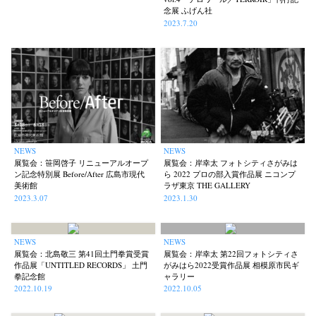
念展 ふげん社
2023.7.20
NEWS
NEWS
展覧会：笹岡啓子 リニューアルオープ
展覧会：岸幸太 フォトシティさがみは
ン記念特別展 Before/After 広島市現代
ら 2022 プロの部入賞作品展 ニコンプ
美術館
ラザ東京 THE GALLERY
2023.3.07
2023.1.30
NEWS
NEWS
展覧会：北島敬三 第41回土門拳賞受賞
展覧会：岸幸太 第22回フォトシティさ
作品展「UNTITLED RECORDS」 土門
がみはら2022受賞作品展 相模原市民ギ
拳記念館
ャラリー
2022.10.19
2022.10.05