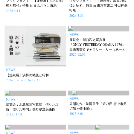
ブックフェア： 「【連続展】浜昇の戦
ブックフェア： 「【連続展】浜昇の戦
後と昭和」特集 in まんだらけ海馬
後と昭和」特集 in 東京堂書店 神田神保
町店
2026.4.14
2026.3.31
NEWS
展覧会：川口和之写真展
『ONLY YESTERDAY OSAKA 1976』
美術古書＆ギャラリー・りーちあーと
2025.12.06
NEWS
【連続展】浜昇の戦後と昭和
2026.1.26 – 2026.12.31
NEWS
NEWS
公開制作：笹岡啓子「第93回 府中市美
展覧会：北島敬三写真展「借りた場
術館 公開制作」
所、借りた時間」長野県立美術館
2025.8.01
2025.11.08
NEWS
NEWS