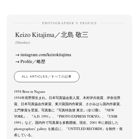
PHOTOGRAPHER’S PROFILE
Keizo Kitajima／北島 敬三
(Member)
instagram.com/keizokitajima
Profile／略歴
ALL ARTICLES／すべての記事
1954 Born in Nagano
1954年長野県生まれ。日本写真協会新人賞、木村伊兵衛賞、伊奈信男
賞、日本写真協会作家賞、東川賞国内作家賞、さがみはら国内作家賞、
土門拳賞を受賞。写真集に『写真特急便 東京』(全12冊)、『NEW
YORK』、『A.D. 1991』、『PHOTO EXPRESS TOKYO』、『USSR
1991』など。国内外で写真展を多数開催。現在、2001 年に創設した
photographers’ gallery を拠点に、「UNTITLED RECORDS」を制作・発
表している。