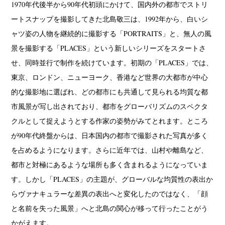
1970年代後半から90年代初頭にかけて、国内外の都市でストリ
ートスナップを撮影してきた北島敬三は、1992年から、白いシ
ャツ姿の人物を継続的に撮影する「PORTRAITS」と、無人の風
景を撮影する「PLACES」という新しいシリーズをスタートさ
せ、同時並行で制作を続けています。初期の「PLACES」では、
東京、ロンドン、ニューヨーク、香港など世界の大都市が中心
的な撮影地に選ばれ、どの都市にも共通して見られる均質な都
市風景が写し出されており、都市をグローバリズムのスペクタ
クルとして捉えようとする作家の姿勢がみてとれます。ところ
が90年代終盤からは、日本国内の都市で撮影された写真が多く
を占めるようになります。さらに近年では、山村や離島など、
都市と対極にあるような場所も多く含まれるようになっていま
す。しかし「PLACES」の主題が、グローバルな均質性の表出か
らヴァナキュラーな差異の表出へと変化したのではなく、「顔
と名前を失った風景」へと北島の関心が移って行ったことがう
かがえます。