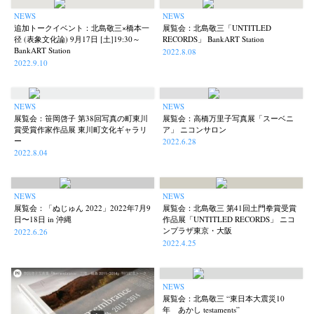
NEWS
NEWS
追加トークイベント：北島敬三×橋本一
展覧会：北島敬三「UNTITLED
径 (表象文化論) 9月17日 [土]19:30～
RECORDS」 BankART Station
BankART Station
2022.8.08
2022.9.10
NEWS
NEWS
展覧会：笹岡啓子 第38回写真の町東川
展覧会：高橋万里子写真展「スーベニ
賞受賞作家作品展 東川町文化ギャラリ
ア」 ニコンサロン
ー
2022.6.28
2022.8.04
NEWS
NEWS
展覧会：「ぬじゅん 2022」2022年7月9
展覧会：北島敬三 第41回土門拳賞受賞
日〜18日 in 沖縄
作品展「UNTITLED RECORDS」 ニコ
ンプラザ東京・大阪
2022.6.26
2022.4.25
NEWS
展覧会：北島敬三 “東日本大震災10
年 あかし testaments”