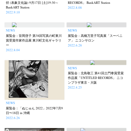
径 (表象文化論) 9月17日 [土]19:30～
RECORDS」 BankART Station
BankART Station
2022.8.08
2022.9.10
NEWS
NEWS
展覧会：笹岡啓子 第38回写真の町東川
展覧会：高橋万里子写真展「スーベニ
賞受賞作家作品展 東川町文化ギャラリ
ア」 ニコンサロン
ー
2022.6.28
2022.8.04
NEWS
展覧会：北島敬三 第41回土門拳賞受賞
作品展「UNTITLED RECORDS」 ニコ
ンプラザ東京・大阪
2022.4.25
NEWS
展覧会：「ぬじゅん 2022」2022年7月9
日〜18日 in 沖縄
2022.6.26