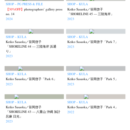
SHOP – PG PRESS & FILE
SHOP – KULA
【30%OFF】
photographers’ gallery press
Keiko Sasaoka／笹岡啓子
no. 14
「SHORELINE 45 — 三陸海岸」
2024
2023
SHOP – KULA
SHOP – KULA
Keiko Sasaoka／笹岡啓子
Keiko Sasaoka／笹岡啓子「Park 7」
「SHORELINE 44 — 三陸海岸 浜通
2023
り」
2023
SHOP – KULA
SHOP – KULA
Keiko Sasaoka／笹岡啓子「Park 6」
Keiko Sasaoka／笹岡啓子「Park 5」
2023
2023
SHOP – KULA
SHOP – KULA
Keiko Sasaoka／笹岡啓子
Keiko Sasaoka／笹岡啓子「Park 4」
「SHORELINE 43 — 八重山 沖縄 加計
2022
呂麻 日光」
2023