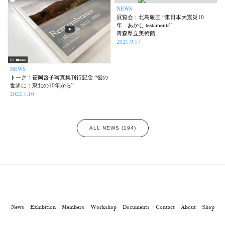
NEWS
展覧会：北島敬三 “東日本大震災10
年 あかし testaments”
青森県立美術館
2021.9.17
NEWS
トーク：笹岡啓子写真集刊行記念 “後の
世界に：東北の10年から”
2022.1.10
ALL NEWS (194)
News
Exhibition
Members
Workshop
Documents
Contact
About
Shop