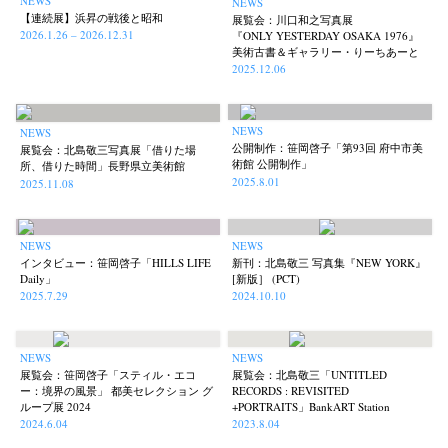
NEWS
Untitled Records
Workshop
Yu Shinoda
Yuki Kasama
NEWS
(41)
(5)
(7)
(9)
【連続展】浜昇の戦後と昭和
展覧会：川口和之写真展
2026.1.26 – 2026.12.31
『ONLY YESTERDAY OSAKA 1976』
美術古書＆ギャラリー・りーちあーと
2025.12.06
NEWS
NEWS
公開制作：笹岡啓子「第93回 府中市美
展覧会：北島敬三写真展「借りた場
術館 公開制作」
所、借りた時間」長野県立美術館
2025.8.01
2025.11.08
NEWS
NEWS
インタビュー：笹岡啓子「HILLS LIFE
新刊：北島敬三 写真集『NEW YORK』
Daily」
[新版］ (PCT)
2025.7.29
2024.10.10
NEWS
NEWS
展覧会：笹岡啓子「スティル・エコ
展覧会：北島敬三「UNTITLED
ー：境界の風景」 都美セレクション グ
RECORDS : REVISITED
ループ展 2024
+PORTRAITS」BankART Station
2024.6.04
2023.8.04