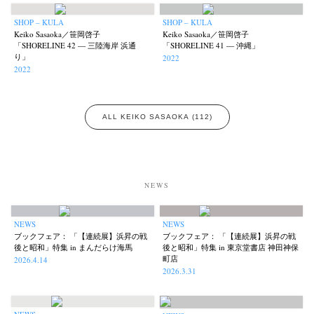
SHOP – KULA
SHOP – KULA
Keiko Sasaoka／笹岡啓子
Keiko Sasaoka／笹岡啓子
「SHORELINE 42 — 三陸海岸 浜通
「SHORELINE 41 — 沖縄」
News
Exhibition
Members
Workshop
Documents
Contact
About
Shop
り」
2022
2022
Terms & Privacy Policy
Bookstores
Newsletter
ALL KEIKO SASAOKA (112)
Akifumi Tanaka
Fumikiyo Nagamachi
Kazumichi Hashimoto
(7)
(27)
(6)
Kazuyuki Kawaguchi
Keiko Sasaoka
Keizo Kitajima
(42)
(267)
(220)
NEWS
Kota Kishi
Mariko Takahashi
Masako Matsui
Masashi Otomo
(101)
(23)
(23)
(47)
Nana Kakuda
Naoki Ohji
Naonori Oshima
Nick Haymes
(61)
(66)
(38)
(5)
NEWS
NEWS
ブックフェア： 「【連続展】浜昇の戦
ブックフェア： 「【連続展】浜昇の戦
Park
photographers' gallery File
photographers’ gallery press
(7)
(16)
(14)
後と昭和」特集 in まんだらけ海馬
後と昭和」特集 in 東京堂書店 神田神保
Postwar and Shōwa-Era
Presence
Publication
Remembrance
(8)
(2)
(42)
(43)
町店
2026.4.14
2026.3.31
Renchan
Review
Rintaro Kameoka
Shoreline
(21)
(23)
(32)
(56)
Special Exhibitions
Takuro Yoneda
Tomonori Ryu
(60)
(44)
(15)