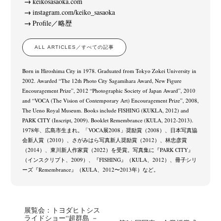
keikosasaoka.com
instagram.com/keiko_sasaoka
Profile／略歴
ALL ARTICLES／すべての記事
Born in Hiroshima City in 1978. Graduated from Tokyo Zokei University in
2002. Awarded “The 12th Photo City Sagamihara Award, New Figure
Encouragement Prize”, 2012 “Photographic Society of Japan Award”, 2010
and “VOCA (The Vision of Contemporary Art) Encouragement Prize”, 2008,
The Ueno Royal Museum. Books include FISHING (KUKLA, 2012) and
PARK CITY (Inscript, 2009). Booklet Remembrance (KULA, 2012-2013).
1978年、広島市生まれ。「VOCA展2008」奨励賞（2008）、日本写真協
会新人賞（2010）、さがみはら写真新人奨励賞（2012）、林忠彦賞
（2014）、東川新人作家賞（2022）を受賞。写真集に『PARK CITY』
（インスクリプト、2009）、『FISHING』（KULA、2012）、冊子シリ
ーズ『Remembrance』（KULA、2012〜2013年）など。
展覧会：トヨダヒトシス
ライドショー“超群島 －