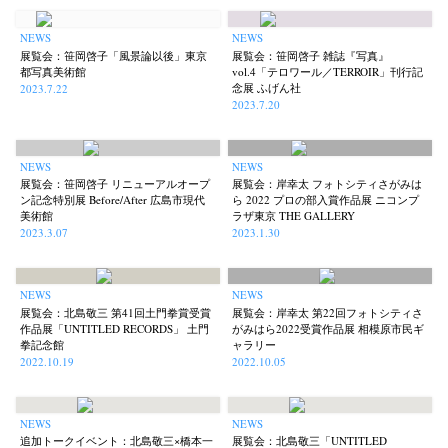
NEWS
NEWS
展覧会：笹岡啓子「風景論以後」東京
展覧会：笹岡啓子 雑誌『写真』
都写真美術館
vol.4「テロワール／TERROIR」刊行記
念展 ふげん社
2023.7.22
2023.7.20
NEWS
NEWS
展覧会：笹岡啓子 リニューアルオープ
展覧会：岸幸太 フォトシティさがみは
ン記念特別展 Before/After 広島市現代
ら 2022 プロの部入賞作品展 ニコンプ
美術館
ラザ東京 THE GALLERY
2023.3.07
2023.1.30
NEWS
NEWS
展覧会：北島敬三 第41回土門拳賞受賞
展覧会：岸幸太 第22回フォトシティさ
作品展「UNTITLED RECORDS」 土門
がみはら2022受賞作品展 相模原市民ギ
拳記念館
ャラリー
2022.10.19
2022.10.05
NEWS
NEWS
追加トークイベント：北島敬三×橋本一
展覧会：北島敬三「UNTITLED