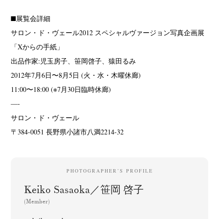
■展覧会詳細
サロン・ド・ヴェール2012 スペシャルヴァージョン写真企画展
「Xからの手紙」
出品作家:児玉房子、笹岡啓子、猿田るみ
2012年7月6日〜8月5日 (火・水・木曜休廊)
11:00〜18:00 (※7月30日臨時休廊)
—-
サロン・ド・ヴェール
〒384-0051 長野県小諸市八満2214-32
PHOTOGRAPHER’S PROFILE
Keiko Sasaoka／笹岡 啓子
(Member)