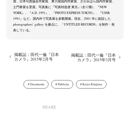
賞、日本写真協会作家賞、東川賞国内作家賞、さがみはら国内作家賞、
土門拳賞を受賞。写真集に『写真特急便 東京』(全12冊)、『NEW
YORK』、『A.D. 1991』、『PHOTO EXPRESS TOKYO』、『USSR
1991』など。国内外で写真展を多数開催。現在、2001 年に創設した
photographers’ gallery を拠点に、「UNTITLED RECORDS」を制作・発
表している。
掲載誌：田代一倫『日本
掲載誌：田代一倫『日本
カメラ』2015年2月号
カメラ』2015年3月号
Documents
Publicity
Keizo Kitajima
SHARE