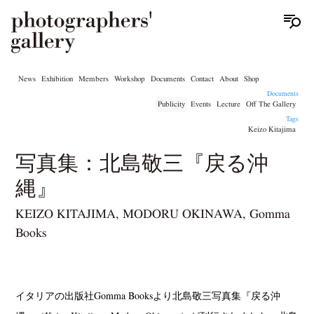
News
Exhibition
Members
Workshop
Documents
Contact
About
Shop
Documents
Publicity
Events
Lecture
Off The Gallery
Tags
Keizo Kitajima
写真集：北島敬三『戻る沖
縄』
KEIZO KITAJIMA, MODORU OKINAWA, Gomma
Books
イタリアの出版社Gomma Booksより北島敬三写真集『戻る沖