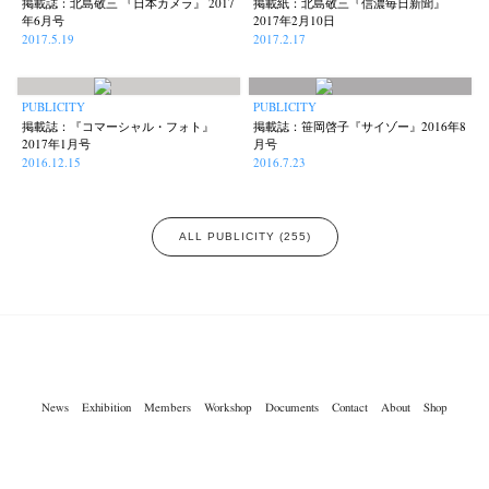
掲載誌：北島敬三 『日本カメラ』 2017
掲載紙：北島敬三『信濃毎日新聞』
年6月号
2017年2月10日
2017.5.19
2017.2.17
PUBLICITY
PUBLICITY
掲載誌：『コマーシャル・フォト』
掲載誌：笹岡啓子『サイゾー』2016年8
2017年1月号
月号
2016.12.15
2016.7.23
ALL PUBLICITY (255)
News
Exhibition
Members
Workshop
Documents
Contact
About
Shop