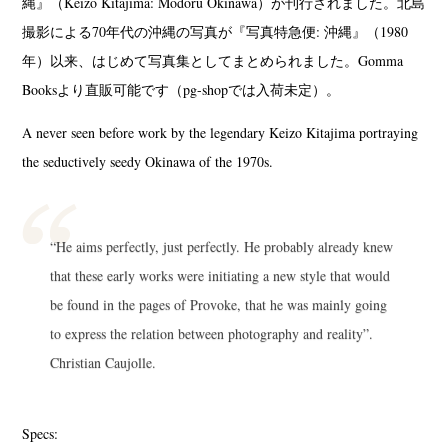
縄』（Keizo Kitajima: Modoru Okinawa）が刊行されました。北島
撮影による70年代の沖縄の写真が『写真特急便: 沖縄』（1980
年）以来、はじめて写真集としてまとめられました。Gomma
Booksより直販可能です（pg-shopでは入荷未定）。
A never seen before work by the legendary Keizo Kitajima portraying
the seductively seedy Okinawa of the 1970s.
“He aims perfectly, just perfectly. He probably already knew
that these early works were initiating a new style that would
be found in the pages of Provoke, that he was mainly going
to express the relation between photography and reality”.
Christian Caujolle.
Specs: