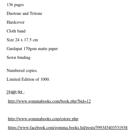
136 pages
Duotone and Tritone
Hardcover
Cloth band
Size 24 x 17.5 cm
Gardapat 170gsm matte paper
Sewn binding
Numbered copies.
Limited Edition of 1000.
詳細URL:
http://www.gommabooks.com/book.php?bid=12
http://www.gommabooks.com/estore.php
https://www.facebook.com/gomma.books.ltd/posts/599345403531938