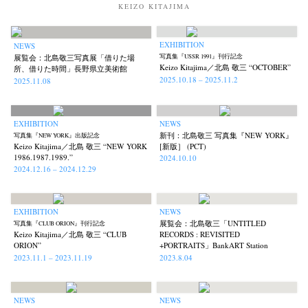
KEIZO KITAJIMA
EXHIBITION
NEWS
展覧会：北島敬三写真展「借りた場
写真集『USSR 1991』刊行記念
Keizo Kitajima／北島 敬三 “OCTOBER”
所、借りた時間」長野県立美術館
2025.10.18 – 2025.11.2
2025.11.08
EXHIBITION
NEWS
新刊：北島敬三 写真集『NEW YORK』
写真集『NEW YORK』出版記念
Keizo Kitajima／北島 敬三 “NEW YORK
[新版］ (PCT)
1986.1987.1989.”
2024.10.10
2024.12.16 – 2024.12.29
News
Exhibition
Members
Workshop
Documents
Contact
About
Shop
EXHIBITION
NEWS
Terms & Privacy Policy
Bookstores
Newsletter
展覧会：北島敬三「UNTITLED
写真集『CLUB ORION』刊行記念
Keizo Kitajima／北島 敬三 “CLUB
RECORDS : REVISITED
ORION”
+PORTRAITS」BankART Station
2023.11.1 – 2023.11.19
2023.8.04
NEWS
NEWS
Akifumi Tanaka
Fumikiyo Nagamachi
Kazumichi Hashimoto
(7)
(27)
(6)