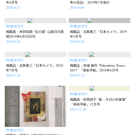
年4月号
争の言説』 2019年7月発行
2020.4.17
2019.8.06
PUBLICITY
PUBLICITY
掲載紙：米田拓朗 “石の国” 山梨日日新
掲載誌：北島敬三『日本カメラ』2019
聞2019年6月20日刊
年5月号
2019.6.26
2019.4.26
PUBLICITY
PUBLICITY
掲載誌：北島敬三『日本カメラ』2018
掲載誌：赤城 修司 “Fukushima Traces,
年7月号
2017” 『美術手帖』2018年6月号
2018.7.24
2018.5.13
PUBLICITY
掲載紙：笹岡啓子 “新・今日の作家展”
『美術手帖』12月号
2017.11.20
PUBLICITY