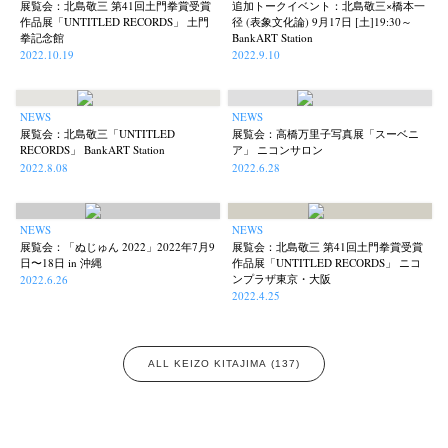
展覧会：北島敬三 第41回土門拳賞受賞
追加トークイベント：北島敬三×橋本一
Kazuyuki Kawaguchi
Keiko Sasaoka
Keizo Kitajima
Kota Kishi
(42)
(267)
(220)
(101)
作品展「UNTITLED RECORDS」 土門
径 (表象文化論) 9月17日 [土]19:30～
拳記念館
BankART Station
Mariko Takahashi
Masako Matsui
Masashi Otomo
Nana Kakuda
(23)
(23)
(47)
(61)
2022.10.19
2022.9.10
Naoki Ohji
Naonori Oshima
Nick Haymes
Park
(66)
(38)
(5)
(7)
photographers' gallery File
photographers’ gallery press
(16)
(14)
NEWS
NEWS
Postwar and Shōwa-Era
Presence
Publication
Remembrance
(8)
(2)
(42)
(43)
展覧会：北島敬三「UNTITLED
展覧会：高橋万里子写真展「スーベニ
RECORDS」 BankART Station
ア」 ニコンサロン
Renchan
Review
Rintaro Kameoka
Shoreline
Special Exhibitions
(21)
(23)
(32)
(56)
(60)
2022.8.08
2022.6.28
Takuro Yoneda
Tomonori Ryu
Untitled Records
Workshop
(44)
(15)
(41)
(5)
Yu Shinoda
Yuki Kasama
(7)
(9)
NEWS
NEWS
展覧会：「ぬじゅん 2022」2022年7月9
展覧会：北島敬三 第41回土門拳賞受賞
日〜18日 in 沖縄
作品展「UNTITLED RECORDS」 ニコ
ンプラザ東京・大阪
2022.6.26
2022.4.25
ALL KEIZO KITAJIMA (137)