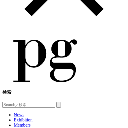
検索
News
Exhibition
Members