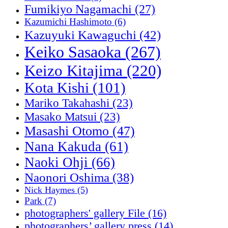
Fumikiyo Nagamachi
(27)
Kazumichi Hashimoto
(6)
Kazuyuki Kawaguchi
(42)
Keiko Sasaoka
(267)
Keizo Kitajima
(220)
Kota Kishi
(101)
Mariko Takahashi
(23)
Masako Matsui
(23)
Masashi Otomo
(47)
Nana Kakuda
(61)
Naoki Ohji
(66)
Naonori Oshima
(38)
Nick Haymes
(5)
Park
(7)
photographers' gallery File
(16)
photographers’ gallery press
(14)