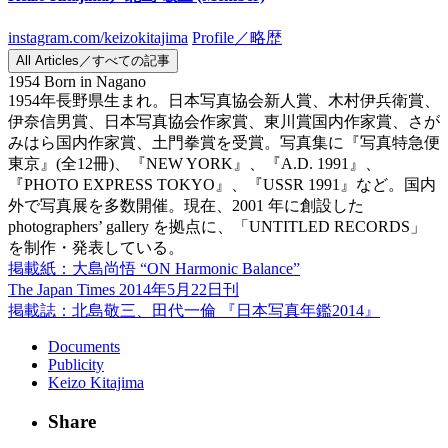
instagram.com/keizokitajima
Profile／略歴
All Articles／すべての記事
1954 Born in Nagano
1954年長野県生まれ。日本写真協会新人賞、木村伊兵衛賞、
伊奈信男賞、日本写真協会作家賞、東川賞国内作家賞、さが
みはら国内作家賞、土門拳賞を受賞。写真集に『写真特急便
東京』(全12冊)、『NEW YORK』、『A.D. 1991』、
『PHOTO EXPRESS TOKYO』、『USSR 1991』など。国内
外で写真展を多数開催。現在、2001 年に創設した
photographers’ gallery を拠点に、「UNTITLED RECORDS」
を制作・発表している。
掲載紙：大島尚悟 “ON Harmonic Balance”
The Japan Times 2014年5月22日刊
掲載誌：北島敬三、田代一倫 『日本写真年鑑2014』
Documents
Publicity
Keizo Kitajima
Share