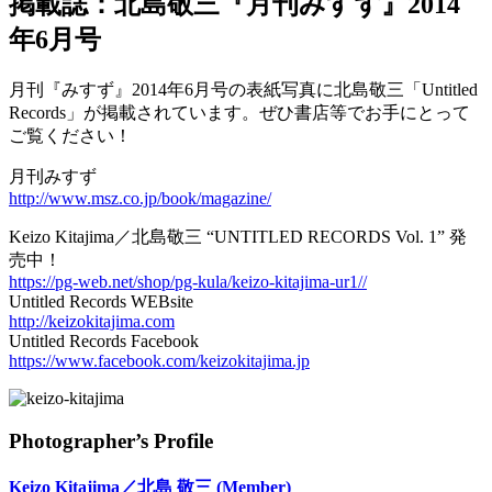
掲載誌：北島敬三『月刊みすず』2014
年6月号
月刊『みすず』2014年6月号の表紙写真に北島敬三「Untitled
Records」が掲載されています。ぜひ書店等でお手にとって
ご覧ください！
月刊みすず
http://www.msz.co.jp/book/magazine/
Keizo Kitajima／北島敬三 “UNTITLED RECORDS Vol. 1” 発
売中！
https://pg-web.net/shop/pg-kula/keizo-kitajima-ur1//
Untitled Records WEBsite
http://keizokitajima.com
Untitled Records Facebook
https://www.facebook.com/keizokitajima.jp
Photographer’s Profile
Keizo Kitajima／北島 敬三
(Member)