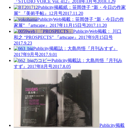
『STUDIO VOICE Vol. 412』2018年3月号
2018.3.29
Publicity
掲載紙：笹岡啓子 “新・今日の作家
展” 『美術手帖』12月号
2017.11.20
Publicity
Web掲載：笹岡啓子 “新・今日の作
家展” 『artscape』2017年11月15日号
2017.11.20
Publicity
Web掲載： 川口
和之 “PROSPECTS” 『artscape』2017年9月15日号
2017.9.23
Publicity
掲載誌：大島尚悟『月刊みすず』
2017年9月号
2017.9.01
Publicity
掲載誌：大島尚悟『月刊み
すず』2017年8月号
2017.8.05
Publicity
掲載