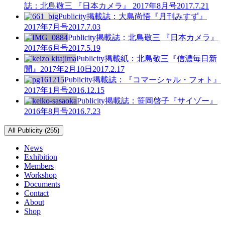
誌：北島敬三 『日本カメラ』 2017年8月号
2017.7.21
Publicity
掲載誌：大島尚悟『月刊みすず』
2017年7月号
2017.7.03
Publicity
掲載誌：北島敬三 『日本カメラ』
2017年6月号
2017.5.19
Publicity
掲載紙：北島敬三『信濃毎日新
聞』2017年2月10日
2017.2.17
Publicity
掲載誌：『コマーシャル・フォト』
2017年1月号
2016.12.15
Publicity
掲載誌：笹岡啓子『サイゾー』
2016年8月号
2016.7.23
All Publicity (255)
News
Exhibition
Members
Workshop
Documents
Contact
About
Shop