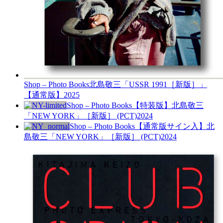
Shop – Photo Books
北島敬三「USSR 1991［新版］」
【通常版】
2025
Shop – Photo Books
【特装版】北島敬三
「NEW YORK」［新版］ (PCT)
2024
Shop – Photo Books
【通常版サイン入】北
島敬三「NEW YORK」［新版］ (PCT)
2024