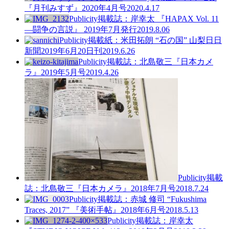
『月刊みすず』2020年4月号
2020.4.17
Publicity
掲載誌：岸幸太 『HAPAX Vol. 11
—闘争の言説』 2019年7月発行
2019.8.06
Publicity
掲載紙：米田拓朗 “石の国” 山梨日日
新聞2019年6月20日刊
2019.6.26
Publicity
掲載誌：北島敬三『日本カメ
ラ』2019年5月号
2019.4.26
Publicity
掲載
誌：北島敬三『日本カメラ』2018年7月号
2018.7.24
Publicity
掲載誌：赤城 修司 “Fukushima
Traces, 2017” 『美術手帖』2018年6月号
2018.5.13
Publicity
掲載誌：岸幸太