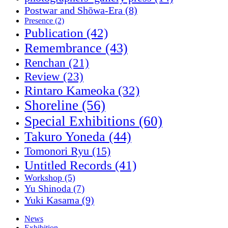
Postwar and Shōwa-Era
(8)
Presence
(2)
Publication
(42)
Remembrance
(43)
Renchan
(21)
Review
(23)
Rintaro Kameoka
(32)
Shoreline
(56)
Special Exhibitions
(60)
Takuro Yoneda
(44)
Tomonori Ryu
(15)
Untitled Records
(41)
Workshop
(5)
Yu Shinoda
(7)
Yuki Kasama
(9)
News
Exhibition