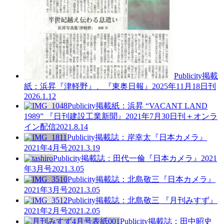
Publicity
掲載
紙：浜昇『津軽野』、『東奥日報』2025年11月18日刊
2026.1.12
Publicity
掲載紙：浜昇 “VACANT LAND
1989” 『日刊建設工業新聞』2021年7月30日刊＋オンラ
イン配信
2021.8.14
Publicity
掲載誌：岸幸太『日本カメラ』
2021年4月号
2021.3.19
Publicity
掲載誌：田代一倫『日本カメラ』2021
年3月号
2021.3.05
Publicity
掲載誌：北島敬三『日本カメラ』
2021年3月号
2021.3.05
Publicity
掲載誌：北島敬三 『月刊みすず』
2021年2月号
2021.2.05
Publicity
掲載誌：田中昭史