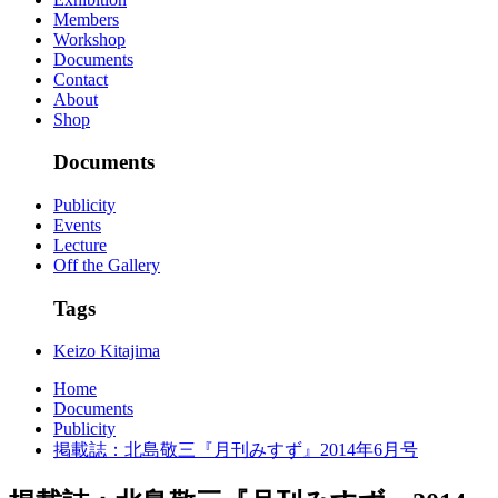
Members
Workshop
Documents
Contact
About
Shop
Documents
Publicity
Events
Lecture
Off the Gallery
Tags
Keizo Kitajima
Home
Documents
Publicity
掲載誌：北島敬三『月刊みすず』2014年6月号