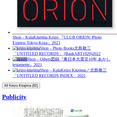
Shop – Kula
Kitajima Keizo 『CLUB ORION: Photo
Express Tokyo-Koza』
2023
Shop – Photo Books
北島敬三
「UNTITLED RECORDS」 (BankART1929)
2022
Shop – Others
図録『東日本大震災10年 あかし
testaments』
2021
Shop – Kula
Keizo Kitajima／北島敬三
「UNTITLED RECORDS INDEX」
2021
All Keizo Kitajima (82)
Publicity