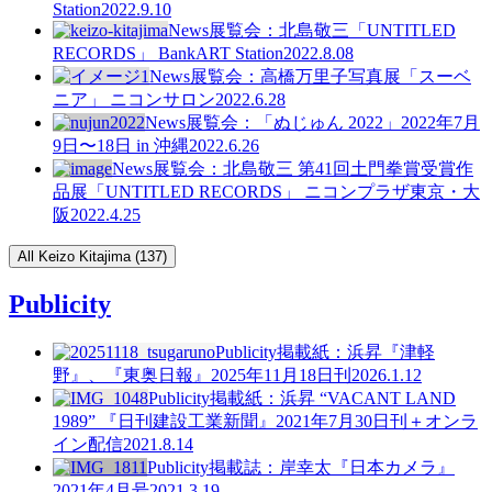
Station
2022.9.10
News
展覧会：北島敬三「UNTITLED
RECORDS」 BankART Station
2022.8.08
News
展覧会：高橋万里子写真展「スーベ
ニア」 ニコンサロン
2022.6.28
News
展覧会：「ぬじゅん 2022」2022年7月
9日〜18日 in 沖縄
2022.6.26
News
展覧会：北島敬三 第41回土門拳賞受賞作
品展「UNTITLED RECORDS」 ニコンプラザ東京・大
阪
2022.4.25
All Keizo Kitajima (137)
Publicity
Publicity
掲載紙：浜昇『津軽
野』、『東奥日報』2025年11月18日刊
2026.1.12
Publicity
掲載紙：浜昇 “VACANT LAND
1989” 『日刊建設工業新聞』2021年7月30日刊＋オンラ
イン配信
2021.8.14
Publicity
掲載誌：岸幸太『日本カメラ』
2021年4月号
2021.3.19