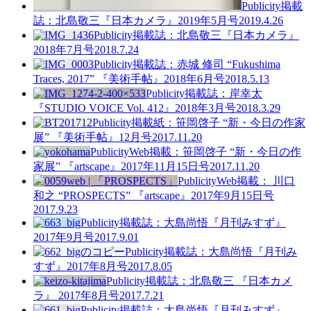
Publicity
掲載
誌：北島敬三『日本カメラ』2019年5月号
2019.4.26
Publicity
掲載誌：北島敬三『日本カメラ』
2018年7月号
2018.7.24
Publicity
掲載誌：赤城 修司 “Fukushima
Traces, 2017” 『美術手帖』2018年6月号
2018.5.13
Publicity
掲載誌：岸幸太
『STUDIO VOICE Vol. 412』2018年3月号
2018.3.29
Publicity
掲載紙：笹岡啓子 “新・今日の作家
展” 『美術手帖』12月号
2017.11.20
Publicity
Web掲載：笹岡啓子 “新・今日の作
家展” 『artscape』2017年11月15日号
2017.11.20
Publicity
Web掲載： 川口
和之 “PROSPECTS” 『artscape』2017年9月15日号
2017.9.23
Publicity
掲載誌：大島尚悟『月刊みすず』
2017年9月号
2017.9.01
Publicity
掲載誌：大島尚悟『月刊み
すず』2017年8月号
2017.8.05
Publicity
掲載誌：北島敬三 『日本カメ
ラ』 2017年8月号
2017.7.21
Publicity
掲載誌：大島尚悟『月刊みすず』