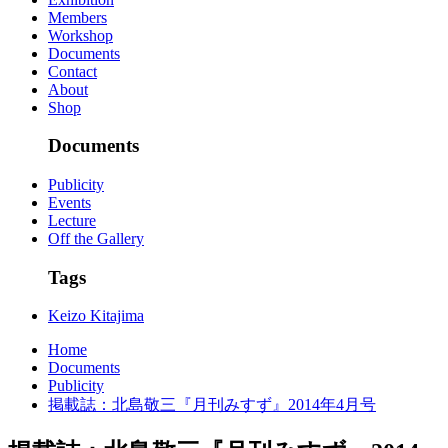
Members
Workshop
Documents
Contact
About
Shop
Documents
Publicity
Events
Lecture
Off the Gallery
Tags
Keizo Kitajima
Home
Documents
Publicity
掲載誌：北島敬三『月刊みすず』2014年4月号