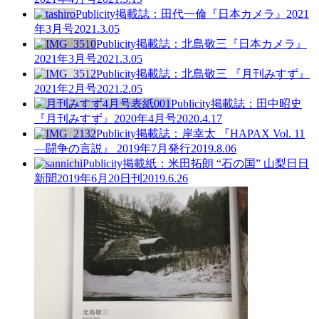
Publicity
掲載誌：田代一倫『日本カメラ』2021
年3月号
2021.3.05
Publicity
掲載誌：北島敬三『日本カメラ』
2021年3月号
2021.3.05
Publicity
掲載誌：北島敬三 『月刊みすず』
2021年2月号
2021.2.05
Publicity
掲載誌：田中昭史
『月刊みすず』2020年4月号
2020.4.17
Publicity
掲載誌：岸幸太 『HAPAX Vol. 11
—闘争の言説』 2019年7月発行
2019.8.06
Publicity
掲載紙：米田拓朗 “石の国” 山梨日日
新聞2019年6月20日刊
2019.6.26