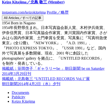
Keizo Kitajima／北島 敬三
(Member)
instagram.com/keizokitajima
Profile／略歴
All Articles／すべての記事
1954 Born in Nagano
1954年長野県生まれ。日本写真協会新人賞、木村伊兵衛賞、
伊奈信男賞、日本写真協会作家賞、東川賞国内作家賞、さが
みはら国内作家賞、土門拳賞を受賞。写真集に『写真特急便
東京』(全12冊)、『NEW YORK』、『A.D. 1991』、
『PHOTO EXPRESS TOKYO』、『USSR 1991』など。国内
外で写真展を多数開催。現在、2001 年に創設した
photographers’ gallery を拠点に、「UNTITLED RECORDS」
を制作・発表している。
掲載紙：笹岡啓子「ギャラリーbe 」朝日新聞 be on Saturday
2014年3月29日刊
掲載紙：北島敬三 “UNTITLED RECORDS Vol.1″展
朝日新聞2014年4月2日（水）夕刊
Documents
Publicity
Keizo Kitajima