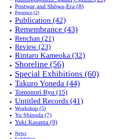
Postwar and Shōwa-Era
(8)
Presence
(2)
Publication
(42)
Remembrance
(43)
Renchan
(21)
Review
(23)
Rintaro Kameoka
(32)
Shoreline
(56)
Special Exhibitions
(60)
Takuro Yoneda
(44)
Tomonori Ryu
(15)
Untitled Records
(41)
Workshop
(5)
Yu Shinoda
(7)
Yuki Kasama
(9)
News
Exhibition