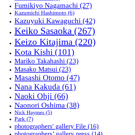
Fumikiyo Nagamachi
(27)
Kazumichi Hashimoto
(6)
Kazuyuki Kawaguchi
(42)
Keiko Sasaoka
(267)
Keizo Kitajima
(220)
Kota Kishi
(101)
Mariko Takahashi
(23)
Masako Matsui
(23)
Masashi Otomo
(47)
Nana Kakuda
(61)
Naoki Ohji
(66)
Naonori Oshima
(38)
Nick Haymes
(5)
Park
(7)
photographers' gallery File
(16)
photographers’ gallery press
(14)