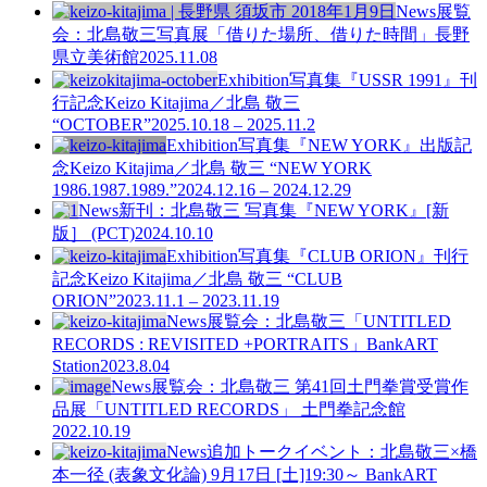
News
展覧
会：北島敬三写真展「借りた場所、借りた時間」長野
県立美術館
2025.11.08
Exhibition
写真集『USSR 1991』刊
行記念
Keizo Kitajima／北島 敬三
“OCTOBER”
2025.10.18 – 2025.11.2
Exhibition
写真集『NEW YORK』出版記
念
Keizo Kitajima／北島 敬三 “NEW YORK
1986.1987.1989.”
2024.12.16 – 2024.12.29
News
新刊：北島敬三 写真集『NEW YORK』[新
版］ (PCT)
2024.10.10
Exhibition
写真集『CLUB ORION』刊行
記念
Keizo Kitajima／北島 敬三 “CLUB
ORION”
2023.11.1 – 2023.11.19
News
展覧会：北島敬三「UNTITLED
RECORDS : REVISITED +PORTRAITS」BankART
Station
2023.8.04
News
展覧会：北島敬三 第41回土門拳賞受賞作
品展「UNTITLED RECORDS」 土門拳記念館
2022.10.19
News
追加トークイベント：北島敬三×橋
本一径 (表象文化論) 9月17日 [土]19:30～ BankART