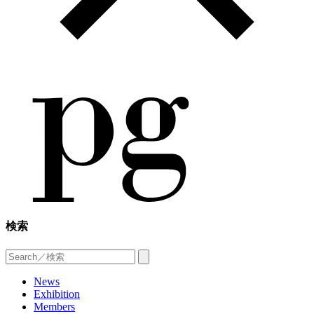
検索
News
Exhibition
Members